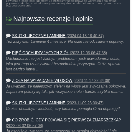
zawierać nieścisłości lub błędy. Zastrzegamy sobie prawo do wprowadzania zmian,
poprawek lub ulepszeń informacji na naszej stronie internetowej w dowolnym momencie i
bez powiadomienia.
Najnowsze recenzje i opinie
SKUTKI UBOCZNE LAMININE
(2024-04-13 16:40:57)
Też zażywam Laminine 4 miesiące. Na razie nie odczuwam poprawy.
PIĘĆ ODCHUDZAJĄCYCH ZIÓŁ
(2023-12-06 06:47:38)
Odchudzanie nie jest żadnym problemem, jeśli uświadomisz sobie,
jaka jest tego rzeczywista i bezpośrednia przyczyna. Otóż, sprawa
jest bardzo łatwa.…
ZIOŁA NA WYPADANIE WŁOSÓW
(2023-11-17 22:34:08)
Ja uważam, że najlepszym zielem na włosy jest zwyczajna pokrzywa.
Zaparzam pokrzywę tak, jak wszystkie zioła i bardzo szybko mam…
SKUTKI UBOCZNE LAMININE
(2023-11-09 23:00:47)
Cześć, chciałbym wiedzieć, czy laminina pomogła Ci na depresję?
CO ZROBIĆ, GDY POJAWIA SIĘ PIERWSZA ZMARSZCZKA?
(2023-03-02 06:57:08)
Ja osobiście uważam, że zmarszczki są oznaką dojrzałości i nie