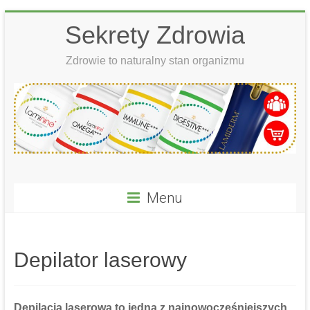
Skip
Sekrety Zdrowia
to
content
Zdrowie to naturalny stan organizmu
Menu
Depilator laserowy
Depilacja laserowa to jedna z najnowocześniejszych