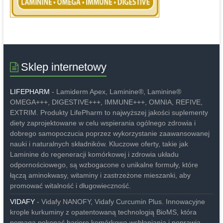
Sklep internetowy
LIFEPHARM
- Lamiderm Apex, Laminine®, Laminine®
OMEGA+++, DIGESTIVE+++, IMMUNE+++, OMNIA, REFIVE,
EXTRIM. Produkty LifePharm to najwyższej jakości suplementy
diety zaprojektowane w celu wspierania ogólnego zdrowia i
dobrego samopoczucia poprzez wykorzystanie zaawansowanej
nauki i naturalnych składników. Kluczowe oferty, takie jak
Laminine do regeneracji komórkowej i zdrowia układu
odpornościowego, są wzbogacone o unikalne formuły, które
łączą aminokwasy, witaminy i zastrzeżone mieszanki, aby
promować witalność i długowieczność.
VIDAFY
- Vidafy NANOFY, Vidafy Curcumin Plus. Innowacyjne
krople kurkuminy z opatentowaną technologią BioMS, która
pomaga pokonać barierę komórkową wchłaniania i poprawia