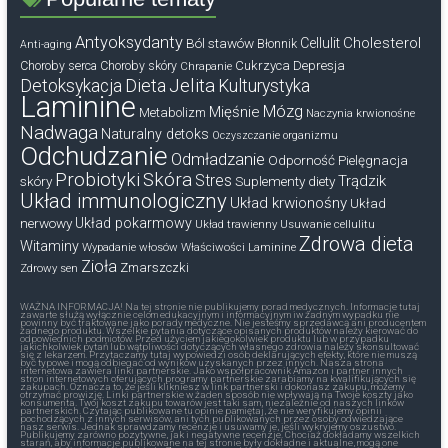
Antyoksydanty
Cholesterol
Ból stawów
Cellulit
Błonnik
Anti-aging
Cukrzyca
Depresja
Choroby serca
Choroby skóry
Chrapanie
Dieta
Jelita
Detoksykacja
Kulturystyka
Laminine
Mózg
Mięśnie
Metabolizm
Naczynia krwionośne
Nadwaga
Naturalny detoks
Oczyszczanie organizmu
Odchudzanie
Odmładzanie
Odporność
Pielęgnacja
Probiotyki
Skóra
Stres
Trądzik
skóry
Suplementy diety
Układ immunologiczny
Układ krwionośny
Układ
nerwowy
Układ pokarmowy
Układ trawienny
Usuwanie cellulitu
Zdrowa dieta
Witaminy
Wypadanie włosów
Właściwości Laminine
Zioła
Zmarszczki
Zdrowy sen
WAŻNA INFORMACJA! Na tej stronie nie publikujemy porad medycznych. Informacje tutaj
zawarte służą wyłącznie celom edukacyjnym i informacyjnym iw żadnym wypadku nie
powinny być traktowane jako porady medyczne. Nie jesteśmy sprzedawcą ani producentem
żadnego produktu. Wszelkie pytania dotyczące opisanych produktów należy kierować do
odpowiednich podmiotów. Przed użyciem jakiegokolwiek produktu lub w przypadku
jakichkolwiek pytań lub wątpliwości dotyczących własnego zdrowia należy skonsultować
się z lekarzem. Przytaczamy tutaj wypowiedzi osób deklarujących efekty, które nie muszą
być typowe i mogą odbiegać od wyników uzyskanych przez innych. Nasza strona
internetowa zawiera linki partnerskie. Jako współpracownik Amazon i partner innych
stron internetowych oferujących programy partnerskie zarabiamy na kwalifikujących się
zakupach. Oznacza to, że jeśli klikniesz w link partnerski i dokonasz zakupu, możemy
otrzymać prowizję. Linki partnerskie w żaden sposób nie wpływają na Twoje koszty jako
konsumenta. Twój koszt zakupu towarów jest taki sam, niezależnie od naszych linków
partnerskich. Czytając publikowane tu opinie pamiętaj, że nie weryfikujemy opinii
pochodzących z innych serwisów, ani tych publikowanych przez osoby odwiedzające
nasz serwis. Jednak sprawdzamy recenzje i usuwamy je, jeśli wykryjemy oszustwo.
Publikujemy zarówno pozytywne, jak i negatywne recenzje. Chociaż dokładamy wszelkich
starań, aby informacje publikowane na tej stronie były dokładne i aktualne, mogą one