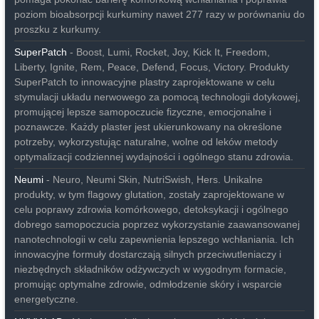
poziom bioabsorpcji kurkuminy nawet 277 razy w porównaniu do
proszku z kurkumy.
SuperPatch
- Boost, Lumi, Rocket, Joy, Kick It, Freedom,
Liberty, Ignite, Rem, Peace, Defend, Focus, Victory. Produkty
SuperPatch to innowacyjne plastry zaprojektowane w celu
stymulacji układu nerwowego za pomocą technologii dotykowej,
promującej lepsze samopoczucie fizyczne, emocjonalne i
poznawcze. Każdy plaster jest ukierunkowany na określone
potrzeby, wykorzystując naturalne, wolne od leków metody
optymalizacji codziennej wydajności i ogólnego stanu zdrowia.
Neumi
- Neuro, Neumi Skin, NutriSwish, Hers. Unikalne
produkty, w tym flagowy glutation, zostały zaprojektowane w
celu poprawy zdrowia komórkowego, detoksykacji i ogólnego
dobrego samopoczucia poprzez wykorzystanie zaawansowanej
nanotechnologii w celu zapewnienia lepszego wchłaniania. Ich
innowacyjne formuły dostarczają silnych przeciwutleniaczy i
niezbędnych składników odżywczych w wygodnym formacie,
promując optymalne zdrowie, odmłodzenie skóry i wsparcie
energetyczne.