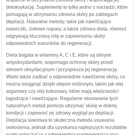
detoksykację. Suplementy to tylko jedno z narzędzi, które
pomagają w utrzymaniu zdrowia skóry po zabiegach
depilacji. Naturalne metody, takie jak nawilżające
maseczki, ziołowe napary, a także zdrowa dieta, również
odgrywają kluczową rolę w zapewnianiu skóry
odpowiednich warunków do regeneracji.
Dieta bogata w witaminy A, C i E, które są silnymi
antyoksydantami, wspomaga ochronę skóry przed
stresem oksydacyjnym i przyspiesza jej regenerację.
Warto także zadbać o odpowiednie nawilżenie skóry, co
można osiągnąć dzięki olejom roślinnym, takim jak olej
arganowy czy olej kokosowy, które mają właściwości
łagodzące i nawilżające. Regularne stosowanie tych
naturalnych metod pomoże utrzymać skórę w dobrej
kondycji i zapewnić jej zdrowy wygląd po depilacji.
Depilacja laserowa to skuteczna metoda usuwania
owłosienia, jednak dla uzyskania najlepszych rezultatów
warto połączyć ją z odpowiednią suplementacją oraz