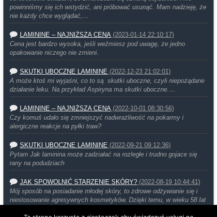
powinniśmy się ich wstydzić, ani próbować usunąć. Mam nadzieję, że
nie każdy chce wyglądać,…
LAMININE – NAJNIŻSZA CENA
(2023-01-14 22:10:17)
Cena jest bardzo wysoka, jeśli weźmiesz pod uwagę, że jedno
opakowanie niczego nie zmieni.
SKUTKI UBOCZNE LAMININE
(2022-12-23 21:02:01)
A może ktoś mi wyjaśni, co to są skutki uboczne, czyli niepożądane
działanie leku. Na przykład Aspiryna ma skutki uboczne.…
LAMININE – NAJNIŻSZA CENA
(2022-10-01 08:30:56)
Czy komuś udało się zmniejszyć nadwrażliwość na pokarmy i
alergiczne reakcje na pyłki traw?
SKUTKI UBOCZNE LAMININE
(2022-09-21 09:12:36)
Pytam Jak laminina może zadziałać na rozległe i trudno gojace się
rany na podudziach
JAK SPOWOLNIĆ STARZENIE SKÓRY?
(2022-08-19 10:44:41)
Mój sposób na posiadanie młodej skóry, to zdrowe odżywianie się i
niestosowanie agresywnych kosmetyków. Dzięki temu, w wieku 58 lat
moja…