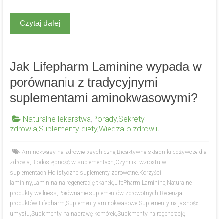
Czytaj dalej
Jak Lifepharm Laminine wypada w
porównaniu z tradycyjnymi
suplementami aminokwasowymi?
Naturalne lekarstwa
,
Porady
,
Sekrety
zdrowia
,
Suplementy diety
,
Wiedza o zdrowiu
Aminokwasy na zdrowie psychiczne
,
Bioaktywne składniki odżywcze dla
zdrowia
,
Biodostępność w suplementach
,
Czynniki wzrostu w
suplementach
,
Holistyczne suplementy zdrowotne
,
Korzyści
lamininy
,
Laminina na regenerację tkanek
,
LifePharm Laminine
,
Naturalne
produkty wellness
,
Porównanie suplementów zdrowotnych
,
Recenzja
produktów Lifepharm
,
Suplementy aminokwasowe
,
Suplementy na jasność
umysłu
,
Suplementy na naprawę komórek
,
Suplementy na regenerację