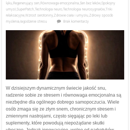
lęku
,
Regenerujący sen
,
Równowaga emocjonalna
,
Sen bez leków
,
Spokojny
umysł
,
SuperPatch
,
Technologia neuro
,
Technologia neurosygnałów
,
Triki
relaksacyjne
,
Wzrost serotoniny
,
Zdrowie ciała i umysłu
,
Zdrowy sposób
myślenia
,
łagodzenie stresu
Brak komentarzy
W dzisiejszym dynamicznym świecie jakość snu,
radzenie sobie ze stresem i równowaga emocjonalna są
niezbędne dla ogólnego dobrego samopoczucia. Wiele
osób zmaga się ze złym snem, chronicznym stresem i
zmiennymi nastrojami, często sięgając po leki lub
suplementy, które powodują niepożądane skutki
uboczne. Jednak innowacyjne, wolne od narkotyków