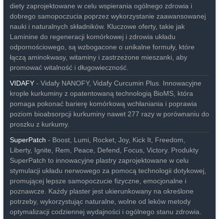
diety zaprojektowane w celu wspierania ogólnego zdrowia i
dobrego samopoczucia poprzez wykorzystanie zaawansowanej
nauki i naturalnych składników. Kluczowe oferty, takie jak
Laminine do regeneracji komórkowej i zdrowia układu
odpornościowego, są wzbogacone o unikalne formuły, które
łączą aminokwasy, witaminy i zastrzeżone mieszanki, aby
promować witalność i długowieczność.
VIDAFY
- Vidafy NANOFY, Vidafy Curcumin Plus. Innowacyjne
krople kurkuminy z opatentowaną technologią BioMS, która
pomaga pokonać barierę komórkową wchłaniania i poprawia
poziom bioabsorpcji kurkuminy nawet 277 razy w porównaniu do
proszku z kurkumy.
SuperPatch
- Boost, Lumi, Rocket, Joy, Kick It, Freedom,
Liberty, Ignite, Rem, Peace, Defend, Focus, Victory. Produkty
SuperPatch to innowacyjne plastry zaprojektowane w celu
stymulacji układu nerwowego za pomocą technologii dotykowej,
promującej lepsze samopoczucie fizyczne, emocjonalne i
poznawcze. Każdy plaster jest ukierunkowany na określone
potrzeby, wykorzystując naturalne, wolne od leków metody
optymalizacji codziennej wydajności i ogólnego stanu zdrowia.