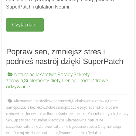
SuperPatch i glutation Neumi.
Czytaj dalej
Popraw sen, zmniejsz stres i
podnieś nastrój dzięki SuperPatch
Naturalne lekarstwa
,
Porady
,
Sekrety
zdrowia
,
Suplementy diety
,
Trening
,
Uroda
,
Zdrowe
odżywianie
Alternatywa dla środków nasennych
,
Biohakowanie zdrowia
,
Dobre
samopoczucie bez leków
,
Dobre samopoczucie psychiczne
,
Holistyczne
uzdrawianie
,
Innowacje wellness
,
Koniec ze stresem
,
Kontrola kortyzolu
,
Lepszy
Sen
,
Lepszy sen naturalnie
,
Medycyna Alternatywna
,
Naturalne
szczęście
,
Naturalne Zdrowie
,
Naturalne łagodzenie stresu
,
Optymalizacja
snu
,
Poczuj się dobrze naturalnie
,
Poprawa nastroju
,
Redukcja