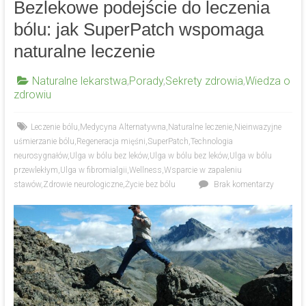
Bezlekowe podejście do leczenia
bólu: jak SuperPatch wspomaga
naturalne leczenie
Naturalne lekarstwa
,
Porady
,
Sekrety zdrowia
,
Wiedza o
zdrowiu
Leczenie bólu
,
Medycyna Alternatywna
,
Naturalne leczenie
,
Nieinwazyjne
uśmierzanie bólu
,
Regeneracja mięśni
,
SuperPatch
,
Technologia
neurosygnałów
,
Ulga w bólu bez leków
,
Ulga w bólu bez leków
,
Ulga w bólu
przewlekłym
,
Ulga w fibromialgii
,
Wellness
,
Wsparcie w zapaleniu
stawów
,
Zdrowie neurologiczne
,
Życie bez bólu
Brak komentarzy