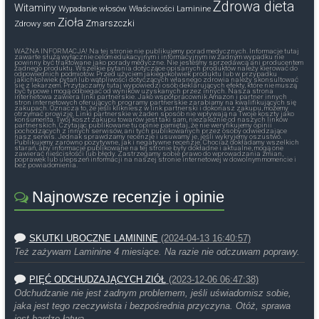
Zdrowa dieta
Witaminy
Wypadanie włosów
Właściwości Laminine
Zioła
Zmarszczki
Zdrowy sen
WAŻNA INFORMACJA! Na tej stronie nie publikujemy porad medycznych. Informacje tutaj
zawarte służą wyłącznie celom edukacyjnym i informacyjnym iw żadnym wypadku nie
powinny być traktowane jako porady medyczne. Nie jesteśmy sprzedawcą ani producentem
żadnego produktu. Wszelkie pytania dotyczące opisanych produktów należy kierować do
odpowiednich podmiotów. Przed użyciem jakiegokolwiek produktu lub w przypadku
jakichkolwiek pytań lub wątpliwości dotyczących własnego zdrowia należy skonsultować
się z lekarzem. Przytaczamy tutaj wypowiedzi osób deklarujących efekty, które nie muszą
być typowe i mogą odbiegać od wyników uzyskanych przez innych. Nasza strona
internetowa zawiera linki partnerskie. Jako współpracownik Amazon i partner innych
stron internetowych oferujących programy partnerskie zarabiamy na kwalifikujących się
zakupach. Oznacza to, że jeśli klikniesz w link partnerski i dokonasz zakupu, możemy
otrzymać prowizję. Linki partnerskie w żaden sposób nie wpływają na Twoje koszty jako
konsumenta. Twój koszt zakupu towarów jest taki sam, niezależnie od naszych linków
partnerskich. Czytając publikowane tu opinie pamiętaj, że nie weryfikujemy opinii
pochodzących z innych serwisów, ani tych publikowanych przez osoby odwiedzające
nasz serwis. Jednak sprawdzamy recenzje i usuwamy je, jeśli wykryjemy oszustwo.
Publikujemy zarówno pozytywne, jak i negatywne recenzje. Chociaż dokładamy wszelkich
starań, aby informacje publikowane na tej stronie były dokładne i aktualne, mogą one
zawierać nieścisłości lub błędy. Zastrzegamy sobie prawo do wprowadzania zmian,
poprawek lub ulepszeń informacji na naszej stronie internetowej w dowolnym momencie i
bez powiadomienia.
Najnowsze recenzje i opinie
SKUTKI UBOCZNE LAMININE
(2024-04-13 16:40:57)
Też zażywam Laminine 4 miesiące. Na razie nie odczuwam poprawy.
PIĘĆ ODCHUDZAJĄCYCH ZIÓŁ
(2023-12-06 06:47:38)
Odchudzanie nie jest żadnym problemem, jeśli uświadomisz sobie,
jaka jest tego rzeczywista i bezpośrednia przyczyna. Otóż, sprawa