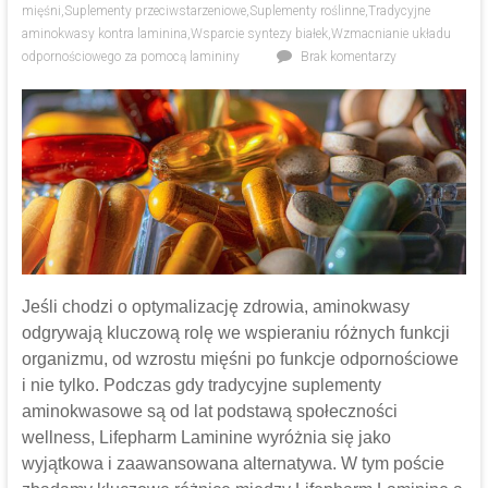
mięśni
,
Suplementy przeciwstarzeniowe
,
Suplementy roślinne
,
Tradycyjne
aminokwasy kontra laminina
,
Wsparcie syntezy białek
,
Wzmacnianie układu
odpornościowego za pomocą lamininy
Brak komentarzy
Jeśli chodzi o optymalizację zdrowia, aminokwasy
odgrywają kluczową rolę we wspieraniu różnych funkcji
organizmu, od wzrostu mięśni po funkcje odpornościowe
i nie tylko. Podczas gdy tradycyjne suplementy
aminokwasowe są od lat podstawą społeczności
wellness, Lifepharm Laminine wyróżnia się jako
wyjątkowa i zaawansowana alternatywa. W tym poście