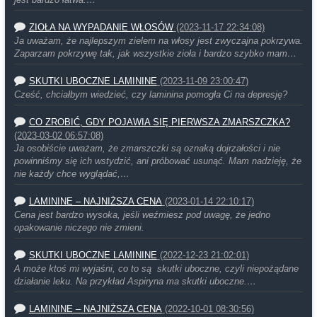
jest bardzo łatwa.…
ZIOŁA NA WYPADANIE WŁOSÓW
(2023-11-17 22:34:08)
Ja uważam, że najlepszym zielem na włosy jest zwyczajna pokrzywa.
Zaparzam pokrzywę tak, jak wszystkie zioła i bardzo szybko mam…
SKUTKI UBOCZNE LAMININE
(2023-11-09 23:00:47)
Cześć, chciałbym wiedzieć, czy laminina pomogła Ci na depresję?
CO ZROBIĆ, GDY POJAWIA SIĘ PIERWSZA ZMARSZCZKA?
(2023-03-02 06:57:08)
Ja osobiście uważam, że zmarszczki są oznaką dojrzałości i nie
powinniśmy się ich wstydzić, ani próbować usunąć. Mam nadzieję, że
nie każdy chce wyglądać,…
LAMININE – NAJNIŻSZA CENA
(2023-01-14 22:10:17)
Cena jest bardzo wysoka, jeśli weźmiesz pod uwagę, że jedno
opakowanie niczego nie zmieni.
SKUTKI UBOCZNE LAMININE
(2022-12-23 21:02:01)
A może ktoś mi wyjaśni, co to są skutki uboczne, czyli niepożądane
działanie leku. Na przykład Aspiryna ma skutki uboczne.…
LAMININE – NAJNIŻSZA CENA
(2022-10-01 08:30:56)