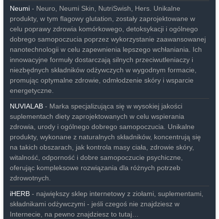
Neumi
- Neuro, Neumi Skin, NutriSwish, Hers. Unikalne
produkty, w tym flagowy glutation, zostały zaprojektowane w
celu poprawy zdrowia komórkowego, detoksykacji i ogólnego
dobrego samopoczucia poprzez wykorzystanie zaawansowanej
nanotechnologii w celu zapewnienia lepszego wchłaniania. Ich
innowacyjne formuły dostarczają silnych przeciwutleniaczy i
niezbędnych składników odżywczych w wygodnym formacie,
promując optymalne zdrowie, odmłodzenie skóry i wsparcie
energetyczne.
NUVIALAB
- Marka specjalizująca się w wysokiej jakości
suplementach diety zaprojektowanych w celu wspierania
zdrowia, urody i ogólnego dobrego samopoczucia. Unikalne
produkty, wykonane z naturalnych składników, koncentrują się
na takich obszarach, jak kontrola masy ciała, zdrowie skóry,
witalność, odporność i dobre samopoczucie psychiczne,
oferując kompleksowe rozwiązania dla różnych potrzeb
zdrowotnych.
iHERB
- największy sklep internetowy z ziołami, suplementami,
składnikami odżywczymi - jeśli czegoś nie znajdziesz w
Internecie, na pewno znajdziesz to tutaj…