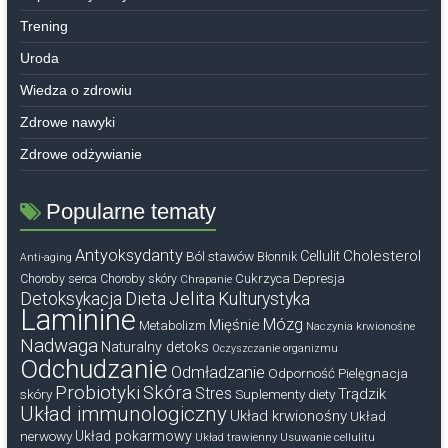
Trening
Uroda
Wiedza o zdrowiu
Zdrowe nawyki
Zdrowe odżywianie
Popularne tematy
Antyoksydanty
Cholesterol
Ból stawów
Cellulit
Błonnik
Anti-aging
Cukrzyca
Depresja
Choroby serca
Choroby skóry
Chrapanie
Dieta
Jelita
Detoksykacja
Kulturystyka
Laminine
Mózg
Mięśnie
Metabolizm
Naczynia krwionośne
Nadwaga
Naturalny detoks
Oczyszczanie organizmu
Odchudzanie
Odmładzanie
Odporność
Pielęgnacja
Probiotyki
Skóra
Stres
Trądzik
skóry
Suplementy diety
Układ immunologiczny
Układ krwionośny
Układ
nerwowy
Układ pokarmowy
Układ trawienny
Usuwanie cellulitu