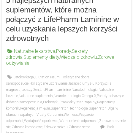
5 najlepszych naturalnych
suplementów, które można
połączyć z LifePharm Laminine w
celu uzyskania lepszych korzyści
zdrowotnych
Naturalne lekarstwa
,
Porady
,
Sekrety
zdrowia
,
Suplementy diety
,
Wiedza o zdrowiu
,
Zdrowe
odżywianie
Detoksykacja
,
Glutation Neumi
,
Holistyczne dobre
samopoczucie
,
Holistyczne uzdrawianie
,
Jasność umysłu
,
Korzyści z
magnezu
,
Lepszy Sen
,
LifePharm Laminine
,
Nanotechnologia
,
Naturalne
leczenie
,
Naturalne suplementy
,
Neurotechnologia
,
Omega 3
,
Porady dotyczące
dobrego samopoczucia
,
Probiotyki
,
Przewlekły stan zapalny
,
Regeneracja
komórek
,
Regeneracja mięśni
,
SuperPatch
,
Technologia SuperPatch
,
Ulga w
stanach zapalnych
,
Vidafy Curcumin
,
Wellness
,
Wsparcie
odporności
,
Wydajność sportowca
,
Wzmocnienie odporności
,
Zdrowe starzenie
się
,
Zdrowie komórkowe
,
Zdrowie mózgu
,
Zdrowie serca
Brak