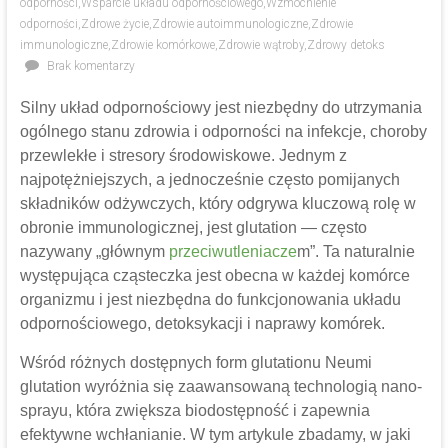
odporności
,
Wsparcie układu odpornościowego
,
Wzmocnienie
odporności
,
Zdrowe życie
,
Zdrowie autoimmunologiczne
,
Zdrowie
immunologiczne
,
Zdrowie komórkowe
,
Zdrowie wątroby
,
Zdrowy detoks
Brak komentarzy
Silny układ odpornościowy jest niezbędny do utrzymania
ogólnego stanu zdrowia i odporności na infekcje, choroby
przewlekłe i stresory środowiskowe. Jednym z
najpotężniejszych, a jednocześnie często pomijanych
składników odżywczych, który odgrywa kluczową rolę w
obronie immunologicznej, jest glutation — często
nazywany „głównym
przeciwutleniacze
m”. Ta naturalnie
występująca cząsteczka jest obecna w każdej komórce
organizmu i jest niezbędna do funkcjonowania układu
odpornościowego, detoksykacji i naprawy komórek.
Wśród różnych dostępnych form glutationu Neumi
glutation wyróżnia się zaawansowaną technologią nano-
sprayu, która zwiększa biodostępność i zapewnia
efektywne wchłanianie. W tym artykule zbadamy, w jaki