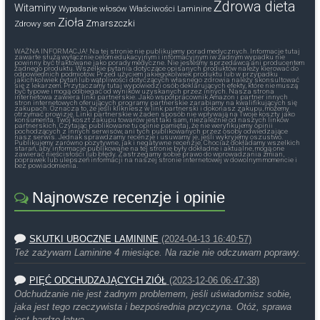
Zdrowa dieta
Witaminy
Wypadanie włosów
Właściwości Laminine
Zioła
Zmarszczki
Zdrowy sen
WAŻNA INFORMACJA! Na tej stronie nie publikujemy porad medycznych. Informacje tutaj
zawarte służą wyłącznie celom edukacyjnym i informacyjnym iw żadnym wypadku nie
powinny być traktowane jako porady medyczne. Nie jesteśmy sprzedawcą ani producentem
żadnego produktu. Wszelkie pytania dotyczące opisanych produktów należy kierować do
odpowiednich podmiotów. Przed użyciem jakiegokolwiek produktu lub w przypadku
jakichkolwiek pytań lub wątpliwości dotyczących własnego zdrowia należy skonsultować
się z lekarzem. Przytaczamy tutaj wypowiedzi osób deklarujących efekty, które nie muszą
być typowe i mogą odbiegać od wyników uzyskanych przez innych. Nasza strona
internetowa zawiera linki partnerskie. Jako współpracownik Amazon i partner innych
stron internetowych oferujących programy partnerskie zarabiamy na kwalifikujących się
zakupach. Oznacza to, że jeśli klikniesz w link partnerski i dokonasz zakupu, możemy
otrzymać prowizję. Linki partnerskie w żaden sposób nie wpływają na Twoje koszty jako
konsumenta. Twój koszt zakupu towarów jest taki sam, niezależnie od naszych linków
partnerskich. Czytając publikowane tu opinie pamiętaj, że nie weryfikujemy opinii
pochodzących z innych serwisów, ani tych publikowanych przez osoby odwiedzające
nasz serwis. Jednak sprawdzamy recenzje i usuwamy je, jeśli wykryjemy oszustwo.
Publikujemy zarówno pozytywne, jak i negatywne recenzje. Chociaż dokładamy wszelkich
starań, aby informacje publikowane na tej stronie były dokładne i aktualne, mogą one
zawierać nieścisłości lub błędy. Zastrzegamy sobie prawo do wprowadzania zmian,
poprawek lub ulepszeń informacji na naszej stronie internetowej w dowolnym momencie i
bez powiadomienia.
Najnowsze recenzje i opinie
SKUTKI UBOCZNE LAMININE
(2024-04-13 16:40:57)
Też zażywam Laminine 4 miesiące. Na razie nie odczuwam poprawy.
PIĘĆ ODCHUDZAJĄCYCH ZIÓŁ
(2023-12-06 06:47:38)
Odchudzanie nie jest żadnym problemem, jeśli uświadomisz sobie,
jaka jest tego rzeczywista i bezpośrednia przyczyna. Otóż, sprawa