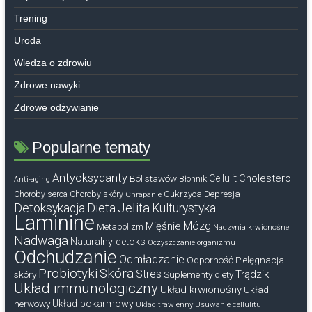
Trening
Uroda
Wiedza o zdrowiu
Zdrowe nawyki
Zdrowe odżywianie
Popularne tematy
Antyoksydanty
Cholesterol
Ból stawów
Cellulit
Błonnik
Anti-aging
Cukrzyca
Depresja
Choroby serca
Choroby skóry
Chrapanie
Dieta
Jelita
Detoksykacja
Kulturystyka
Laminine
Mózg
Mięśnie
Metabolizm
Naczynia krwionośne
Nadwaga
Naturalny detoks
Oczyszczanie organizmu
Odchudzanie
Odmładzanie
Odporność
Pielęgnacja
Probiotyki
Skóra
Stres
Trądzik
skóry
Suplementy diety
Układ immunologiczny
Układ krwionośny
Układ
nerwowy
Układ pokarmowy
Układ trawienny
Usuwanie cellulitu