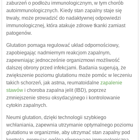
zaburzeń o podłożu immunologicznym, w tym chorób
autoimmunologicznych. Kiedy stan zapalny staje się
trwały, może prowadzić do nadaktywnej odpowiedzi
immunologicznej, która atakuje zdrowe tkanki zamiast
patogenów.
Glutation pomaga regulować układ odpornościowy,
zapobiegając nadmiernym reakcjom zapalnym,
zapewniając jednocześnie organizmowi możliwość
dalszej obrony przed infekcjami. Badania sugerują, że
zwiększenie poziomu glutationu może pomóc w leczeniu
takich schorzeń, jak astma, reumatoidalne
zapalenie
stawów
i choroba zapalna jelit (IBD), poprzez
zmniejszenie stresu oksydacyjnego i kontrolowanie
cytokin zapalnych.
Neumi glutation, dzięki technologii szybkiego
wchłaniania, zapewnia utrzymanie optymalnego poziomu
glutationu w organizmie, aby utrzymać stan zapalny pod
kontrolą, promując ogólną równowagę immunologiczną.