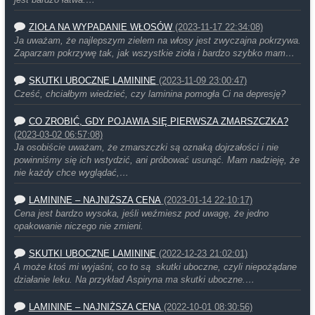
jest bardzo łatwa.…
ZIOŁA NA WYPADANIE WŁOSÓW
(2023-11-17 22:34:08)
Ja uważam, że najlepszym zielem na włosy jest zwyczajna pokrzywa.
Zaparzam pokrzywę tak, jak wszystkie zioła i bardzo szybko mam…
SKUTKI UBOCZNE LAMININE
(2023-11-09 23:00:47)
Cześć, chciałbym wiedzieć, czy laminina pomogła Ci na depresję?
CO ZROBIĆ, GDY POJAWIA SIĘ PIERWSZA ZMARSZCZKA?
(2023-03-02 06:57:08)
Ja osobiście uważam, że zmarszczki są oznaką dojrzałości i nie
powinniśmy się ich wstydzić, ani próbować usunąć. Mam nadzieję, że
nie każdy chce wyglądać,…
LAMININE – NAJNIŻSZA CENA
(2023-01-14 22:10:17)
Cena jest bardzo wysoka, jeśli weźmiesz pod uwagę, że jedno
opakowanie niczego nie zmieni.
SKUTKI UBOCZNE LAMININE
(2022-12-23 21:02:01)
A może ktoś mi wyjaśni, co to są skutki uboczne, czyli niepożądane
działanie leku. Na przykład Aspiryna ma skutki uboczne.…
LAMININE – NAJNIŻSZA CENA
(2022-10-01 08:30:56)