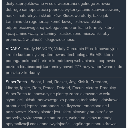
diety zaprojektowane w celu wspierania ogólnego zdrowia i
dobrego samopoczucia poprzez wykorzystanie zaawansowanej
nauki i naturalnych składników. Kluczowe oferty, takie jak
Laminine do regeneracji komórkowej i zdrowia układu
odpornościowego, są wzbogacone o unikalne formuły, które
łączą aminokwasy, witaminy i zastrzeżone mieszanki, aby
promować witalność i długowieczność.
VIDAFY
- Vidafy NANOFY, Vidafy Curcumin Plus. Innowacyjne
krople kurkuminy z opatentowaną technologią BioMS, która
pomaga pokonać barierę komórkową wchłaniania i poprawia
poziom bioabsorpcji kurkuminy nawet 277 razy w porównaniu do
proszku z kurkumy.
SuperPatch
- Boost, Lumi, Rocket, Joy, Kick It, Freedom,
Liberty, Ignite, Rem, Peace, Defend, Focus, Victory. Produkty
SuperPatch to innowacyjne plastry zaprojektowane w celu
stymulacji układu nerwowego za pomocą technologii dotykowej,
promującej lepsze samopoczucie fizyczne, emocjonalne i
poznawcze. Każdy plaster jest ukierunkowany na określone
potrzeby, wykorzystując naturalne, wolne od leków metody
optymalizacji codziennej wydajności i ogólnego stanu zdrowia.