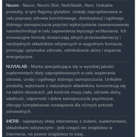
Neumi
- Neuro, Neumi Skin, NutriSwish, Hers. Unikalne
produkty, w tym flagowy glutation, zostały zaprojektowane w
celu poprawy zdrowia komórkowego, detoksykacji i ogólnego
dobrego samopoczucia poprzez wykorzystanie zaawansowanej
nanotechnologii w celu zapewnienia lepszego wchłaniania. Ich
innowacyjne formuły dostarczają silnych przeciwutleniaczy i
niezbędnych składników odżywczych w wygodnym formacie,
promując optymalne zdrowie, odmłodzenie skóry i wsparcie
energetyczne.
NUVIALAB
- Marka specjalizująca się w wysokiej jakości
suplementach diety zaprojektowanych w celu wspierania
zdrowia, urody i ogólnego dobrego samopoczucia. Unikalne
produkty, wykonane z naturalnych składników, koncentrują się
na takich obszarach, jak kontrola masy ciała, zdrowie skóry,
witalność, odporność i dobre samopoczucie psychiczne,
oferując kompleksowe rozwiązania dla różnych potrzeb
zdrowotnych.
iHERB
- największy sklep internetowy z ziołami, suplementami,
składnikami odżywczymi - jeśli czegoś nie znajdziesz w
Internecie, na pewno znajdziesz to tutaj…