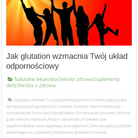
Jak glutation wzmacnia Twój układ
odpornościowy
Naturalne lekarstwa
,
Sekrety zdrowia
,
Suplementy
diety
,
Wiedza o zdrowiu
Aktywacja komórek T
,
Antyoksydanty
,
Białe krwinki
,
Detoksykacja
,
Dobre
samopoczucie
,
Długowieczność
,
Glutation
,
Glutation Neumi
,
Holistyczne
zdrowie
,
Master Antioxidant
,
Nanoglutation
,
Ochrona przed wirusami
,
Ochrona
przed wolnymi rodnikami
,
Przeciw starzeniowu
,
Przewlekły stan
zapalny
,
Redukcja stanu zapalnego
,
Silna odporność
,
Stres oksydacyjny
,
Szybko
wchłaniające się suplementy
,
Wchłanianie glutationu
,
Wsparcie