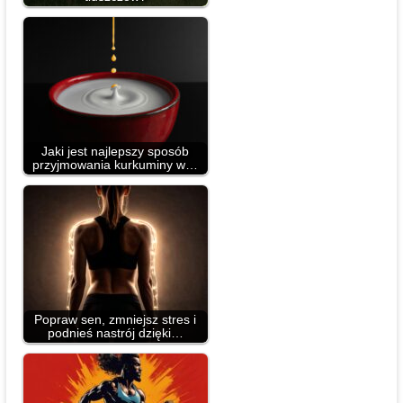
Jaki jest najlepszy sposób
przyjmowania kurkuminy w…
Popraw sen, zmniejsz stres i
podnieś nastrój dzięki…