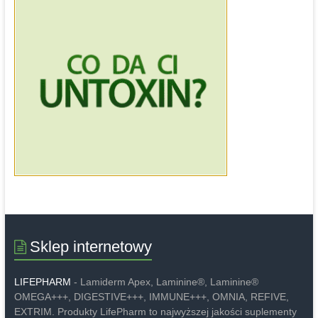
Sklep internetowy
LIFEPHARM
- Lamiderm Apex, Laminine®, Laminine®
OMEGA+++, DIGESTIVE+++, IMMUNE+++, OMNIA, REFIVE,
EXTRIM. Produkty LifePharm to najwyższej jakości suplementy