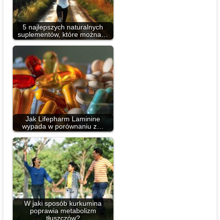
5 najlepszych naturalnych
suplementów, które można…
Jak Lifepharm Laminine
wypada w porównaniu z…
W jaki sposób kurkumina
poprawia metabolizm
tłuszczów?