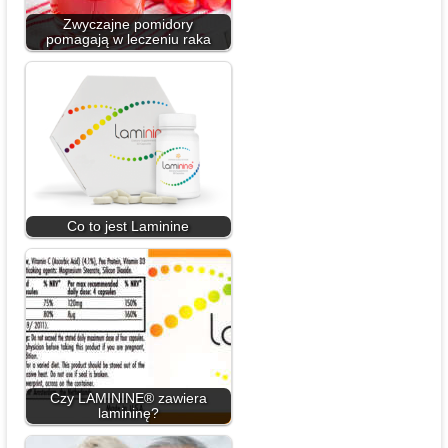
Zwyczajne pomidory
pomagają w leczeniu raka
Co to jest Laminine
Czy LAMININE® zawiera
lamininę?