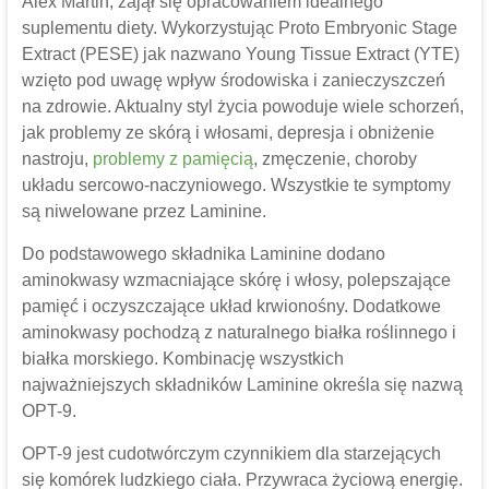
Alex Martin, zajął się opracowaniem idealnego
suplementu diety. Wykorzystując Proto Embryonic Stage
Extract (PESE) jak nazwano Young Tissue Extract (YTE)
wzięto pod uwagę wpływ środowiska i zanieczyszczeń
na zdrowie. Aktualny styl życia powoduje wiele schorzeń,
jak problemy ze skórą i włosami, depresja i obniżenie
nastroju,
problemy z pamięcią
, zmęczenie, choroby
układu sercowo-naczyniowego. Wszystkie te symptomy
są niwelowane przez Laminine.
Do podstawowego składnika Laminine dodano
aminokwasy wzmacniające skórę i włosy, polepszające
pamięć i oczyszczające układ krwionośny. Dodatkowe
aminokwasy pochodzą z naturalnego białka roślinnego i
białka morskiego. Kombinację wszystkich
najważniejszych składników Laminine określa się nazwą
OPT-9.
OPT-9 jest cudotwórczym czynnikiem dla starzejących
się komórek ludzkiego ciała. Przywraca życiową energię.