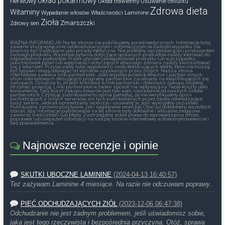
nerwowy
Układ pokarmowy
Układ trawienny
Usuwanie cellulitu
Zdrowa dieta
Witaminy
Wypadanie włosów
Właściwości Laminine
Zioła
Zmarszczki
Zdrowy sen
WAŻNA INFORMACJA! Na tej stronie nie publikujemy porad medycznych. Informacje tutaj
zawarte służą wyłącznie celom edukacyjnym i informacyjnym iw żadnym wypadku nie
powinny być traktowane jako porady medyczne. Nie jesteśmy sprzedawcą ani producentem
żadnego produktu. Wszelkie pytania dotyczące opisanych produktów należy kierować do
odpowiednich podmiotów. Przed użyciem jakiegokolwiek produktu lub w przypadku
jakichkolwiek pytań lub wątpliwości dotyczących własnego zdrowia należy skonsultować
się z lekarzem. Przytaczamy tutaj wypowiedzi osób deklarujących efekty, które nie muszą
być typowe i mogą odbiegać od wyników uzyskanych przez innych. Nasza strona
internetowa zawiera linki partnerskie. Jako współpracownik Amazon i partner innych
stron internetowych oferujących programy partnerskie zarabiamy na kwalifikujących się
zakupach. Oznacza to, że jeśli klikniesz w link partnerski i dokonasz zakupu, możemy
otrzymać prowizję. Linki partnerskie w żaden sposób nie wpływają na Twoje koszty jako
konsumenta. Twój koszt zakupu towarów jest taki sam, niezależnie od naszych linków
partnerskich. Czytając publikowane tu opinie pamiętaj, że nie weryfikujemy opinii
pochodzących z innych serwisów, ani tych publikowanych przez osoby odwiedzające
nasz serwis. Jednak sprawdzamy recenzje i usuwamy je, jeśli wykryjemy oszustwo.
Publikujemy zarówno pozytywne, jak i negatywne recenzje. Chociaż dokładamy wszelkich
starań, aby informacje publikowane na tej stronie były dokładne i aktualne, mogą one
zawierać nieścisłości lub błędy. Zastrzegamy sobie prawo do wprowadzania zmian,
poprawek lub ulepszeń informacji na naszej stronie internetowej w dowolnym momencie i
bez powiadomienia.
Najnowsze recenzje i opinie
SKUTKI UBOCZNE LAMININE
(2024-04-13 16:40:57)
Też zażywam Laminine 4 miesiące. Na razie nie odczuwam poprawy.
PIĘĆ ODCHUDZAJĄCYCH ZIÓŁ
(2023-12-06 06:47:38)
Odchudzanie nie jest żadnym problemem, jeśli uświadomisz sobie,
jaka jest tego rzeczywista i bezpośrednia przyczyna. Otóż, sprawa