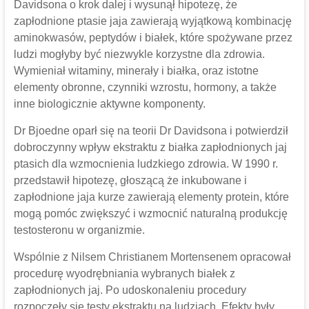
Davidsona o krok dalej i wysunął hipotezę, że
zapłodnione ptasie jaja zawierają wyjątkową kombinację
aminokwasów, peptydów i białek, które spożywane przez
ludzi mogłyby być niezwykle korzystne dla zdrowia.
Wymieniał witaminy, minerały i białka, oraz istotne
elementy obronne, czynniki wzrostu, hormony, a także
inne biologicznie aktywne komponenty.
Dr Bjoedne oparł się na teorii Dr Davidsona i potwierdził
dobroczynny wpływ ekstraktu z białka zapłodnionych jaj
ptasich dla wzmocnienia ludzkiego zdrowia. W 1990 r.
przedstawił hipotezę, głoszącą że inkubowane i
zapłodnione jaja kurze zawierają elementy protein, które
mogą pomóc zwiększyć i wzmocnić naturalną produkcję
testosteronu w organizmie.
Wspólnie z Nilsem Christianem Mortensenem opracował
procedurę wyodrębniania wybranych białek z
zapłodnionych jaj. Po udoskonaleniu procedury
rozpoczęły się testy ekstraktu na ludziach. Efekty były