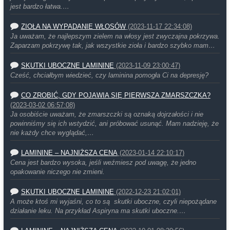
jest bardzo łatwa.…
ZIOŁA NA WYPADANIE WŁOSÓW
(2023-11-17 22:34:08)
Ja uważam, że najlepszym zielem na włosy jest zwyczajna pokrzywa.
Zaparzam pokrzywę tak, jak wszystkie zioła i bardzo szybko mam…
SKUTKI UBOCZNE LAMININE
(2023-11-09 23:00:47)
Cześć, chciałbym wiedzieć, czy laminina pomogła Ci na depresję?
CO ZROBIĆ, GDY POJAWIA SIĘ PIERWSZA ZMARSZCZKA?
(2023-03-02 06:57:08)
Ja osobiście uważam, że zmarszczki są oznaką dojrzałości i nie
powinniśmy się ich wstydzić, ani próbować usunąć. Mam nadzieję, że
nie każdy chce wyglądać,…
LAMININE – NAJNIŻSZA CENA
(2023-01-14 22:10:17)
Cena jest bardzo wysoka, jeśli weźmiesz pod uwagę, że jedno
opakowanie niczego nie zmieni.
SKUTKI UBOCZNE LAMININE
(2022-12-23 21:02:01)
A może ktoś mi wyjaśni, co to są skutki uboczne, czyli niepożądane
działanie leku. Na przykład Aspiryna ma skutki uboczne.…