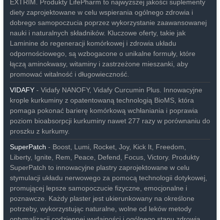
EXTRIM. Produkty LifePharm to najwyższej jakości suplementy
diety zaprojektowane w celu wspierania ogólnego zdrowia i
dobrego samopoczucia poprzez wykorzystanie zaawansowanej
nauki i naturalnych składników. Kluczowe oferty, takie jak
Laminine do regeneracji komórkowej i zdrowia układu
odpornościowego, są wzbogacone o unikalne formuły, które
łączą aminokwasy, witaminy i zastrzeżone mieszanki, aby
promować witalność i długowieczność.
VIDAFY
- Vidafy NANOFY, Vidafy Curcumin Plus. Innowacyjne
krople kurkuminy z opatentowaną technologią BioMS, która
pomaga pokonać barierę komórkową wchłaniania i poprawia
poziom bioabsorpcji kurkuminy nawet 277 razy w porównaniu do
proszku z kurkumy.
SuperPatch
- Boost, Lumi, Rocket, Joy, Kick It, Freedom,
Liberty, Ignite, Rem, Peace, Defend, Focus, Victory. Produkty
SuperPatch to innowacyjne plastry zaprojektowane w celu
stymulacji układu nerwowego za pomocą technologii dotykowej,
promującej lepsze samopoczucie fizyczne, emocjonalne i
poznawcze. Każdy plaster jest ukierunkowany na określone
potrzeby, wykorzystując naturalne, wolne od leków metody
optymalizacji codziennej wydajności i ogólnego stanu zdrowia.