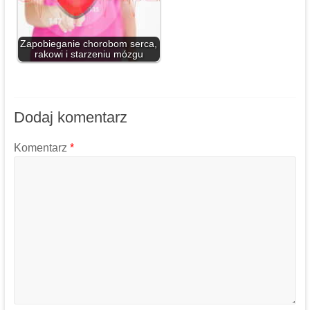
Zapobieganie chorobom serca,
rakowi i starzeniu mózgu
Dodaj komentarz
Komentarz
*