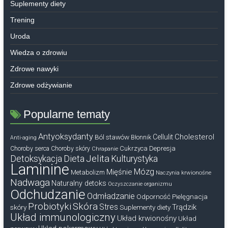
Suplementy diety
Trening
Uroda
Wiedza o zdrowiu
Zdrowe nawyki
Zdrowe odżywianie
Popularne tematy
Antyoksydanty
Cholesterol
Ból stawów
Cellulit
Błonnik
Anti-aging
Cukrzyca
Depresja
Choroby serca
Choroby skóry
Chrapanie
Dieta
Jelita
Detoksykacja
Kulturystyka
Laminine
Mózg
Mięśnie
Metabolizm
Naczynia krwionośne
Nadwaga
Naturalny detoks
Oczyszczanie organizmu
Odchudzanie
Odmładzanie
Odporność
Pielęgnacja
Probiotyki
Skóra
Stres
Trądzik
skóry
Suplementy diety
Układ immunologiczny
Układ krwionośny
Układ