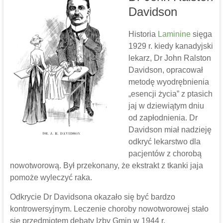
Davidson
Historia
Laminine
sięga
1929 r. kiedy kanadyjski
lekarz, Dr John Ralston
Davidson, opracował
metodę wyodrębnienia
„esencji życia” z ptasich
jaj w dziewiątym dniu
od zapłodnienia. Dr
Davidson miał nadzieję
odkryć lekarstwo dla
pacjentów z chorobą
nowotworową. Był przekonany, że ekstrakt z tkanki jaja
pomoże wyleczyć raka.
Odkrycie Dr Davidsona okazało się być bardzo
kontrowersyjnym. Leczenie choroby nowotworowej stało
się przedmiotem debaty Izby Gmin w 1944 r.