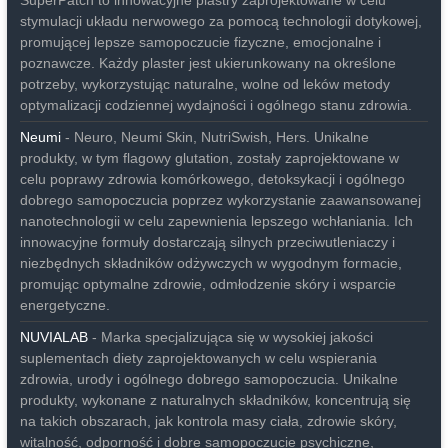
SuperPatch to innowacyjne plastry zaprojektowane w celu
stymulacji układu nerwowego za pomocą technologii dotykowej,
promującej lepsze samopoczucie fizyczne, emocjonalne i
poznawcze. Każdy plaster jest ukierunkowany na określone
potrzeby, wykorzystując naturalne, wolne od leków metody
optymalizacji codziennej wydajności i ogólnego stanu zdrowia.
Neumi
- Neuro, Neumi Skin, NutriSwish, Hers. Unikalne
produkty, w tym flagowy glutation, zostały zaprojektowane w
celu poprawy zdrowia komórkowego, detoksykacji i ogólnego
dobrego samopoczucia poprzez wykorzystanie zaawansowanej
nanotechnologii w celu zapewnienia lepszego wchłaniania. Ich
innowacyjne formuły dostarczają silnych przeciwutleniaczy i
niezbędnych składników odżywczych w wygodnym formacie,
promując optymalne zdrowie, odmłodzenie skóry i wsparcie
energetyczne.
NUVIALAB
- Marka specjalizująca się w wysokiej jakości
suplementach diety zaprojektowanych w celu wspierania
zdrowia, urody i ogólnego dobrego samopoczucia. Unikalne
produkty, wykonane z naturalnych składników, koncentrują się
na takich obszarach, jak kontrola masy ciała, zdrowie skóry,
witalność, odporność i dobre samopoczucie psychiczne,