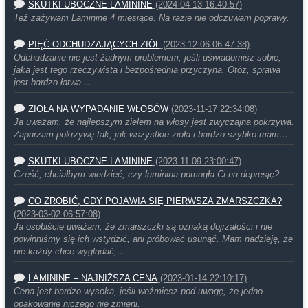
SKUTKI UBOCZNE LAMININE
(2024-04-13 16:40:57)
Też zażywam Laminine 4 miesiące. Na razie nie odczuwam poprawy.
PIĘĆ ODCHUDZAJĄCYCH ZIÓŁ
(2023-12-06 06:47:38)
Odchudzanie nie jest żadnym problemem, jeśli uświadomisz sobie,
jaka jest tego rzeczywista i bezpośrednia przyczyna. Otóż, sprawa
jest bardzo łatwa.…
ZIOŁA NA WYPADANIE WŁOSÓW
(2023-11-17 22:34:08)
Ja uważam, że najlepszym zielem na włosy jest zwyczajna pokrzywa.
Zaparzam pokrzywę tak, jak wszystkie zioła i bardzo szybko mam…
SKUTKI UBOCZNE LAMININE
(2023-11-09 23:00:47)
Cześć, chciałbym wiedzieć, czy laminina pomogła Ci na depresję?
CO ZROBIĆ, GDY POJAWIA SIĘ PIERWSZA ZMARSZCZKA?
(2023-03-02 06:57:08)
Ja osobiście uważam, że zmarszczki są oznaką dojrzałości i nie
powinniśmy się ich wstydzić, ani próbować usunąć. Mam nadzieję, że
nie każdy chce wyglądać,…
LAMININE – NAJNIŻSZA CENA
(2023-01-14 22:10:17)
Cena jest bardzo wysoka, jeśli weźmiesz pod uwagę, że jedno
opakowanie niczego nie zmieni.