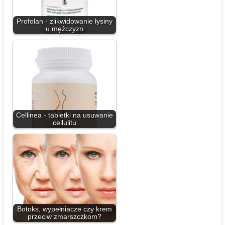
Profolan - zlikwidowanie łysiny
u mężczyzn
Cellinea - tabletki na usuwanie
cellulitu
Botoks, wypełniacze czy krem
przeciw zmarszczkom?