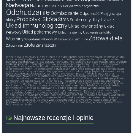
Nadwaga
Naturalny detoks
Oczyszczanie organizmu
Odchudzanie
Odmładzanie
Odporność
Pielęgnacja
Probiotyki
Skóra
Stres
Trądzik
skóry
Suplementy diety
Układ immunologiczny
Układ krwionośny
Układ
nerwowy
Układ pokarmowy
Układ trawienny
Usuwanie cellulitu
Zdrowa dieta
Witaminy
Wypadanie włosów
Właściwości Laminine
Zioła
Zmarszczki
Zdrowy sen
WAŻNA INFORMACJA! Na tej stronie nie publikujemy porad medycznych. Informacje tutaj
zawarte służą wyłącznie celom edukacyjnym i informacyjnym iw żadnym wypadku nie
powinny być traktowane jako porady medyczne. Nie jesteśmy sprzedawcą ani producentem
żadnego produktu. Wszelkie pytania dotyczące opisanych produktów należy kierować do
odpowiednich podmiotów. Przed użyciem jakiegokolwiek produktu lub w przypadku
jakichkolwiek pytań lub wątpliwości dotyczących własnego zdrowia należy skonsultować
się z lekarzem. Przytaczamy tutaj wypowiedzi osób deklarujących efekty, które nie muszą
być typowe i mogą odbiegać od wyników uzyskanych przez innych. Nasza strona
internetowa zawiera linki partnerskie. Jako współpracownik Amazon i partner innych
stron internetowych oferujących programy partnerskie zarabiamy na kwalifikujących się
zakupach. Oznacza to, że jeśli klikniesz w link partnerski i dokonasz zakupu, możemy
otrzymać prowizję. Linki partnerskie w żaden sposób nie wpływają na Twoje koszty jako
konsumenta. Twój koszt zakupu towarów jest taki sam, niezależnie od naszych linków
partnerskich. Czytając publikowane tu opinie pamiętaj, że nie weryfikujemy opinii
pochodzących z innych serwisów, ani tych publikowanych przez osoby odwiedzające
nasz serwis. Jednak sprawdzamy recenzje i usuwamy je, jeśli wykryjemy oszustwo.
Publikujemy zarówno pozytywne, jak i negatywne recenzje. Chociaż dokładamy wszelkich
starań, aby informacje publikowane na tej stronie były dokładne i aktualne, mogą one
zawierać nieścisłości lub błędy. Zastrzegamy sobie prawo do wprowadzania zmian,
poprawek lub ulepszeń informacji na naszej stronie internetowej w dowolnym momencie i
bez powiadomienia.
Najnowsze recenzje i opinie