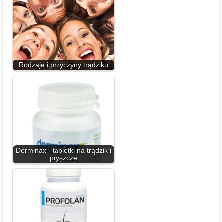
Rodzaje i przyczyny trądziku
Derminax - tabletki na trądzik i
pryszcze