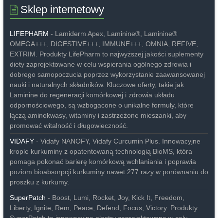
Sklep internetowy
LIFEPHARM
- Lamiderm Apex, Laminine®, Laminine®
OMEGA+++, DIGESTIVE+++, IMMUNE+++, OMNIA, REFIVE,
EXTRIM. Produkty LifePharm to najwyższej jakości suplementy
diety zaprojektowane w celu wspierania ogólnego zdrowia i
dobrego samopoczucia poprzez wykorzystanie zaawansowanej
nauki i naturalnych składników. Kluczowe oferty, takie jak
Laminine do regeneracji komórkowej i zdrowia układu
odpornościowego, są wzbogacone o unikalne formuły, które
łączą aminokwasy, witaminy i zastrzeżone mieszanki, aby
promować witalność i długowieczność.
VIDAFY
- Vidafy NANOFY, Vidafy Curcumin Plus. Innowacyjne
krople kurkuminy z opatentowaną technologią BioMS, która
pomaga pokonać barierę komórkową wchłaniania i poprawia
poziom bioabsorpcji kurkuminy nawet 277 razy w porównaniu do
proszku z kurkumy.
SuperPatch
- Boost, Lumi, Rocket, Joy, Kick It, Freedom,
Liberty, Ignite, Rem, Peace, Defend, Focus, Victory. Produkty