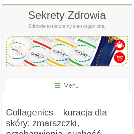
Skip
Sekrety Zdrowia
to
content
Zdrowie to naturalny stan organizmu
Menu
Collagenics – kuracja dla
skóry: zmarszczki,
przebarwienia, suchość