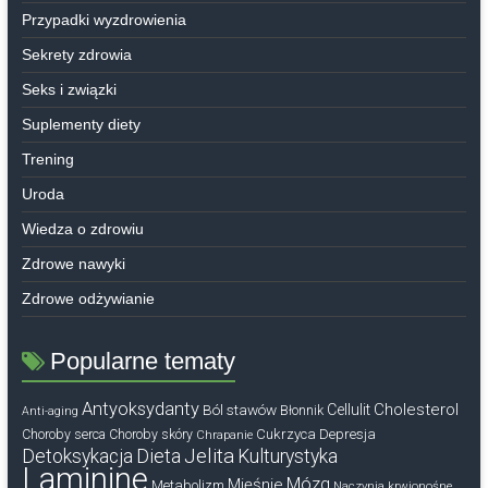
Przypadki wyzdrowienia
Sekrety zdrowia
Seks i związki
Suplementy diety
Trening
Uroda
Wiedza o zdrowiu
Zdrowe nawyki
Zdrowe odżywianie
Popularne tematy
Antyoksydanty
Cholesterol
Ból stawów
Cellulit
Błonnik
Anti-aging
Cukrzyca
Depresja
Choroby serca
Choroby skóry
Chrapanie
Dieta
Jelita
Detoksykacja
Kulturystyka
Laminine
Mózg
Mięśnie
Metabolizm
Naczynia krwionośne