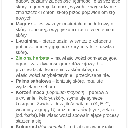
odpowiedzialny za gęstość, jędrność i elastyczność
skóry, regeneruje komórki, wywołuje wygładzanie
zmarszczek i chroni skórę przed pojawieniem się
nowych.
Magnez
– jest ważnym materiałem budulcowym
skóry, zapobiega wypryskom i zaczerwienieniom
skóry.
L-arginina
–
bierze udział w syntezie kolagenu i
pobudza procesy gojenia skóry
, idealnie nawilża
skórę.
Zielona herbata
–
ma właściwości odmładzające
,
ogranicza aktywność gruczołów łojowych –
przeciwdziała tworzeniu zaskórników, ma
właściwości antybakteryjnie i przeciwzapalnie.
Palma sabałowa
–
tonizuję skórę,
reguluje
wydzielanie sebum.
Korzeń maca
(
Lepidium meyenii
) –
pop
rawia
ukrwienie i koloryt skóry, stymuluje syntezę
kolagenu. Zawiera dużą ilość witamin (A, E, C,
witaminy z grupy B) oraz minerałów (cynk, żelazo,
jod, fosfor). Ma właściwości spowalniające procesy
starzenia się.
Kolcorośl
(
Salsaparilla
) – od lat stosowany jako