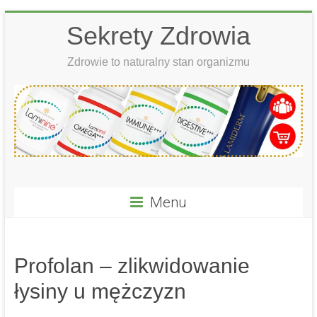
Skip
Sekrety Zdrowia
to
content
Zdrowie to naturalny stan organizmu
Menu
Profolan – zlikwidowanie
łysiny u mężczyzn