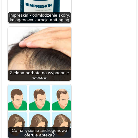
Impreskin - odmłodzenie skóry,
kolagenowa kuracja anti-aging
Zielona herbata na wypadanie
włosów
Co na łysienie androgenowe
oferuje apteka?