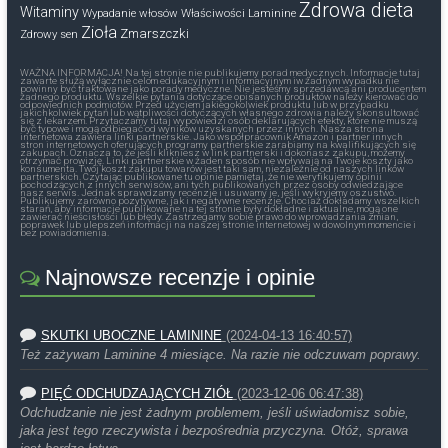
Zdrowa dieta
Witaminy
Wypadanie włosów
Właściwości Laminine
Zioła
Zmarszczki
Zdrowy sen
WAŻNA INFORMACJA! Na tej stronie nie publikujemy porad medycznych. Informacje tutaj
zawarte służą wyłącznie celom edukacyjnym i informacyjnym iw żadnym wypadku nie
powinny być traktowane jako porady medyczne. Nie jesteśmy sprzedawcą ani producentem
żadnego produktu. Wszelkie pytania dotyczące opisanych produktów należy kierować do
odpowiednich podmiotów. Przed użyciem jakiegokolwiek produktu lub w przypadku
jakichkolwiek pytań lub wątpliwości dotyczących własnego zdrowia należy skonsultować
się z lekarzem. Przytaczamy tutaj wypowiedzi osób deklarujących efekty, które nie muszą
być typowe i mogą odbiegać od wyników uzyskanych przez innych. Nasza strona
internetowa zawiera linki partnerskie. Jako współpracownik Amazon i partner innych
stron internetowych oferujących programy partnerskie zarabiamy na kwalifikujących się
zakupach. Oznacza to, że jeśli klikniesz w link partnerski i dokonasz zakupu, możemy
otrzymać prowizję. Linki partnerskie w żaden sposób nie wpływają na Twoje koszty jako
konsumenta. Twój koszt zakupu towarów jest taki sam, niezależnie od naszych linków
partnerskich. Czytając publikowane tu opinie pamiętaj, że nie weryfikujemy opinii
pochodzących z innych serwisów, ani tych publikowanych przez osoby odwiedzające
nasz serwis. Jednak sprawdzamy recenzje i usuwamy je, jeśli wykryjemy oszustwo.
Publikujemy zarówno pozytywne, jak i negatywne recenzje. Chociaż dokładamy wszelkich
starań, aby informacje publikowane na tej stronie były dokładne i aktualne, mogą one
zawierać nieścisłości lub błędy. Zastrzegamy sobie prawo do wprowadzania zmian,
poprawek lub ulepszeń informacji na naszej stronie internetowej w dowolnym momencie i
bez powiadomienia.
Najnowsze recenzje i opinie
SKUTKI UBOCZNE LAMININE
(2024-04-13 16:40:57)
Też zażywam Laminine 4 miesiące. Na razie nie odczuwam poprawy.
PIĘĆ ODCHUDZAJĄCYCH ZIÓŁ
(2023-12-06 06:47:38)
Odchudzanie nie jest żadnym problemem, jeśli uświadomisz sobie,
jaka jest tego rzeczywista i bezpośrednia przyczyna. Otóż, sprawa