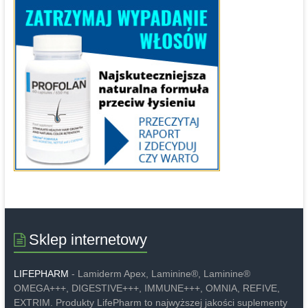
Sklep internetowy
LIFEPHARM
- Lamiderm Apex, Laminine®, Laminine®
OMEGA+++, DIGESTIVE+++, IMMUNE+++, OMNIA, REFIVE,
EXTRIM. Produkty LifePharm to najwyższej jakości suplementy