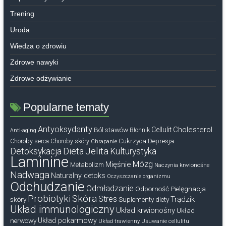
Trening
Uroda
Wiedza o zdrowiu
Zdrowe nawyki
Zdrowe odżywianie
Popularne tematy
Antyoksydanty
Cholesterol
Ból stawów
Cellulit
Błonnik
Anti-aging
Cukrzyca
Depresja
Choroby serca
Choroby skóry
Chrapanie
Dieta
Jelita
Detoksykacja
Kulturystyka
Laminine
Mózg
Mięśnie
Metabolizm
Naczynia krwionośne
Nadwaga
Naturalny detoks
Oczyszczanie organizmu
Odchudzanie
Odmładzanie
Odporność
Pielęgnacja
Probiotyki
Skóra
Stres
Trądzik
skóry
Suplementy diety
Układ immunologiczny
Układ krwionośny
Układ
nerwowy
Układ pokarmowy
Układ trawienny
Usuwanie cellulitu