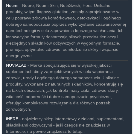
Neumi
- Neuro, Neumi Skin, NutriSwish, Hers. Unikalne
produkty, w tym flagowy glutation, zostały zaprojektowane w
celu poprawy zdrowia komórkowego, detoksykacji i ogólnego
dobrego samopoczucia poprzez wykorzystanie zaawansowanej
nanotechnologii w celu zapewnienia lepszego wchłaniania. Ich
innowacyjne formuły dostarczają silnych przeciwutleniaczy i
niezbędnych składników odżywczych w wygodnym formacie,
promując optymalne zdrowie, odmłodzenie skóry i wsparcie
energetyczne.
NUVIALAB
- Marka specjalizująca się w wysokiej jakości
suplementach diety zaprojektowanych w celu wspierania
zdrowia, urody i ogólnego dobrego samopoczucia. Unikalne
produkty, wykonane z naturalnych składników, koncentrują się
na takich obszarach, jak kontrola masy ciała, zdrowie skóry,
witalność, odporność i dobre samopoczucie psychiczne,
oferując kompleksowe rozwiązania dla różnych potrzeb
zdrowotnych.
iHERB
- największy sklep internetowy z ziołami, suplementami,
składnikami odżywczymi - jeśli czegoś nie znajdziesz w
Internecie, na pewno znajdziesz to tutaj…