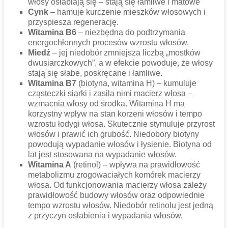
włosy osłabiają się – stają się łamliwe i matowe
Cynk
– hamuje kurczenie mieszków włosowych i
przyspiesza regenerację.
Witamina B6
– niezbędna do podtrzymania
energochłonnych procesów wzrostu włosów.
Miedź
– jej niedobór zmniejsza liczbą „mostków
dwusiarczkowych”, a w efekcie powoduje, że włosy
stają się słabe, poskręcane i łamliwe.
Witamina B7
(biotyna, witamina H) – kumuluje
cząsteczki siarki i zasila nimi macierz włosa –
wzmacnia włosy od środka. Witamina H ma
korzystny wpływ na stan korzeni włosów i tempo
wzrostu łodygi włosa. Skutecznie stymuluje przyrost
włosów i prawić ich grubość. Niedobory biotyny
powodują wypadanie włosów i łysienie. Biotyna od
lat jest stosowana na wypadanie włosów.
Witamina A
(retinol) – wpływa na prawidłowość
metabolizmu zrogowaciałych komórek macierzy
włosa. Od funkcjonowania macierzy włosa zależy
prawidłowość budowy włosów oraz odpowiednie
tempo wzrostu włosów. Niedobór retinolu jest jedną
z przyczyn osłabienia i wypadania włosów.