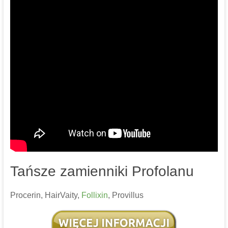
Tańsze zamienniki Profolanu
Procerin, HairVaity,
Follixin
, Provillus