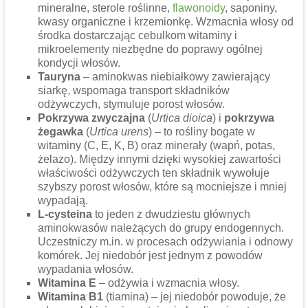
mineralne, sterole roślinne,
flawonoidy
, saponiny,
kwasy organiczne i krzemionkę. Wzmacnia włosy od
środka dostarczając cebulkom witaminy i
mikroelementy niezbędne do poprawy ogólnej
kondycji włosów.
Tauryna
– aminokwas niebiałkowy zawierający
siarkę, wspomaga transport składników
odżywczych, stymuluje porost włosów.
Pokrzywa zwyczajna
(
Urtica dioica
) i
pokrzywa
żegawka
(
Urtica urens
) – to rośliny bogate w
witaminy (C, E, K, B) oraz minerały (wapń, potas,
żelazo). Między innymi dzięki wysokiej zawartości
właściwości odżywczych ten składnik wywołuje
szybszy porost włosów, które są mocniejsze i mniej
wypadają.
L-cysteina
to jeden z dwudziestu głównych
aminokwasów należących do grupy endogennych.
Uczestniczy m.in. w procesach odżywiania i odnowy
komórek. Jej niedobór jest jednym z powodów
wypadania włosów.
Witamina E
– odżywia i wzmacnia włosy.
Witamina B1
(tiamina) – jej niedobór powoduje, że