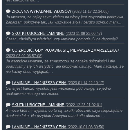
jest bardzo łatwa.…
ZIOŁA NA WYPADANIE WŁOSÓW
(2023-11-17 22:34:08)
Ja uważam, że najlepszym zielem na włosy jest zwyczajna pokrzywa.
Zaparzam pokrzywę tak, jak wszystkie zioła i bardzo szybko mam…
SKUTKI UBOCZNE LAMININE
(2023-11-09 23:00:47)
Cześć, chciałbym wiedzieć, czy laminina pomogła Ci na depresję?
CO ZROBIĆ, GDY POJAWIA SIĘ PIERWSZA ZMARSZCZKA?
(2023-03-02 06:57:08)
Ja osobiście uważam, że zmarszczki są oznaką dojrzałości i nie
powinniśmy się ich wstydzić, ani próbować usunąć. Mam nadzieję, że
nie każdy chce wyglądać,…
LAMININE – NAJNIŻSZA CENA
(2023-01-14 22:10:17)
Cena jest bardzo wysoka, jeśli weźmiesz pod uwagę, że jedno
opakowanie niczego nie zmieni.
SKUTKI UBOCZNE LAMININE
(2022-12-23 21:02:01)
A może ktoś mi wyjaśni, co to są skutki uboczne, czyli niepożądane
działanie leku. Na przykład Aspiryna ma skutki uboczne.…
LAMININE – NAJNIŻSZA CENA
(2022-10-01 08:30:56)