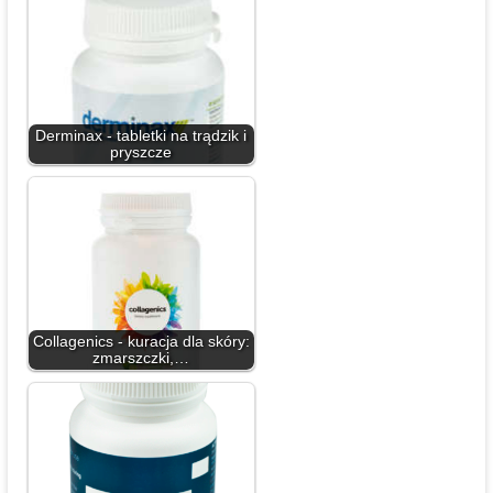
Derminax - tabletki na trądzik i
pryszcze
Collagenics - kuracja dla skóry:
zmarszczki,…