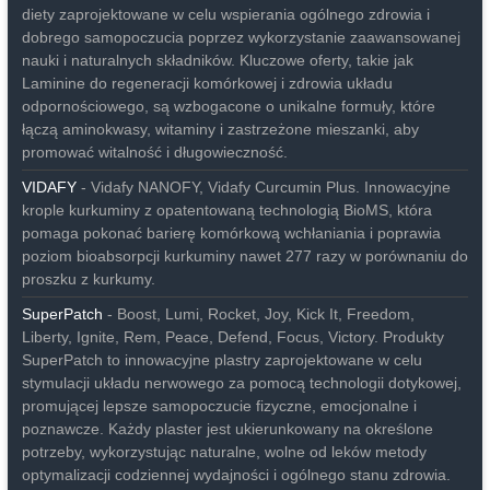
diety zaprojektowane w celu wspierania ogólnego zdrowia i
dobrego samopoczucia poprzez wykorzystanie zaawansowanej
nauki i naturalnych składników. Kluczowe oferty, takie jak
Laminine do regeneracji komórkowej i zdrowia układu
odpornościowego, są wzbogacone o unikalne formuły, które
łączą aminokwasy, witaminy i zastrzeżone mieszanki, aby
promować witalność i długowieczność.
VIDAFY
- Vidafy NANOFY, Vidafy Curcumin Plus. Innowacyjne
krople kurkuminy z opatentowaną technologią BioMS, która
pomaga pokonać barierę komórkową wchłaniania i poprawia
poziom bioabsorpcji kurkuminy nawet 277 razy w porównaniu do
proszku z kurkumy.
SuperPatch
- Boost, Lumi, Rocket, Joy, Kick It, Freedom,
Liberty, Ignite, Rem, Peace, Defend, Focus, Victory. Produkty
SuperPatch to innowacyjne plastry zaprojektowane w celu
stymulacji układu nerwowego za pomocą technologii dotykowej,
promującej lepsze samopoczucie fizyczne, emocjonalne i
poznawcze. Każdy plaster jest ukierunkowany na określone
potrzeby, wykorzystując naturalne, wolne od leków metody
optymalizacji codziennej wydajności i ogólnego stanu zdrowia.