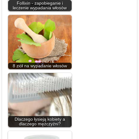
Follixin - zapobieganie i
leczenie wypadania włosów
8 ziół na wypadanie włosów
Dlaczego łysieją kobiety a
dlaczego mężczyźni?