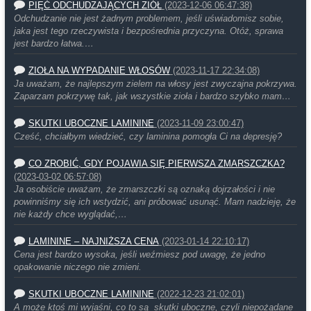
PIĘĆ ODCHUDZAJĄCYCH ZIÓŁ
(2023-12-06 06:47:38)
Odchudzanie nie jest żadnym problemem, jeśli uświadomisz sobie,
jaka jest tego rzeczywista i bezpośrednia przyczyna. Otóż, sprawa
jest bardzo łatwa.…
ZIOŁA NA WYPADANIE WŁOSÓW
(2023-11-17 22:34:08)
Ja uważam, że najlepszym zielem na włosy jest zwyczajna pokrzywa.
Zaparzam pokrzywę tak, jak wszystkie zioła i bardzo szybko mam…
SKUTKI UBOCZNE LAMININE
(2023-11-09 23:00:47)
Cześć, chciałbym wiedzieć, czy laminina pomogła Ci na depresję?
CO ZROBIĆ, GDY POJAWIA SIĘ PIERWSZA ZMARSZCZKA?
(2023-03-02 06:57:08)
Ja osobiście uważam, że zmarszczki są oznaką dojrzałości i nie
powinniśmy się ich wstydzić, ani próbować usunąć. Mam nadzieję, że
nie każdy chce wyglądać,…
LAMININE – NAJNIŻSZA CENA
(2023-01-14 22:10:17)
Cena jest bardzo wysoka, jeśli weźmiesz pod uwagę, że jedno
opakowanie niczego nie zmieni.
SKUTKI UBOCZNE LAMININE
(2022-12-23 21:02:01)
A może ktoś mi wyjaśni, co to są skutki uboczne, czyli niepożądane