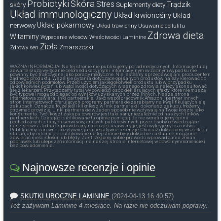
Probiotyki
Skóra
Stres
Trądzik
skóry
Suplementy diety
Układ immunologiczny
Układ krwionośny
Układ
nerwowy
Układ pokarmowy
Układ trawienny
Usuwanie cellulitu
Zdrowa dieta
Witaminy
Wypadanie włosów
Właściwości Laminine
Zioła
Zmarszczki
Zdrowy sen
WAŻNA INFORMACJA! Na tej stronie nie publikujemy porad medycznych. Informacje tutaj
zawarte służą wyłącznie celom edukacyjnym i informacyjnym iw żadnym wypadku nie
powinny być traktowane jako porady medyczne. Nie jesteśmy sprzedawcą ani producentem
żadnego produktu. Wszelkie pytania dotyczące opisanych produktów należy kierować do
odpowiednich podmiotów. Przed użyciem jakiegokolwiek produktu lub w przypadku
jakichkolwiek pytań lub wątpliwości dotyczących własnego zdrowia należy skonsultować
się z lekarzem. Przytaczamy tutaj wypowiedzi osób deklarujących efekty, które nie muszą
być typowe i mogą odbiegać od wyników uzyskanych przez innych. Nasza strona
internetowa zawiera linki partnerskie. Jako współpracownik Amazon i partner innych
stron internetowych oferujących programy partnerskie zarabiamy na kwalifikujących się
zakupach. Oznacza to, że jeśli klikniesz w link partnerski i dokonasz zakupu, możemy
otrzymać prowizję. Linki partnerskie w żaden sposób nie wpływają na Twoje koszty jako
konsumenta. Twój koszt zakupu towarów jest taki sam, niezależnie od naszych linków
partnerskich. Czytając publikowane tu opinie pamiętaj, że nie weryfikujemy opinii
pochodzących z innych serwisów, ani tych publikowanych przez osoby odwiedzające
nasz serwis. Jednak sprawdzamy recenzje i usuwamy je, jeśli wykryjemy oszustwo.
Publikujemy zarówno pozytywne, jak i negatywne recenzje. Chociaż dokładamy wszelkich
starań, aby informacje publikowane na tej stronie były dokładne i aktualne, mogą one
zawierać nieścisłości lub błędy. Zastrzegamy sobie prawo do wprowadzania zmian,
poprawek lub ulepszeń informacji na naszej stronie internetowej w dowolnym momencie i
bez powiadomienia.
Najnowsze recenzje i opinie
SKUTKI UBOCZNE LAMININE
(2024-04-13 16:40:57)
Też zażywam Laminine 4 miesiące. Na razie nie odczuwam poprawy.