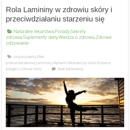
Rola Lamininy w zdrowiu skóry i
przeciwdziałaniu starzeniu się
Naturalne lekarstwa
,
Porady
,
Sekrety
zdrowia
,
Suplementy diety
,
Wiedza o zdrowiu
,
Zdrowe
odżywianie
Antyoksydanty
,
Efekt
przeciwstarzeniowy
,
Laminine
,
Lifepharm
,
Młodzieńcza skóra
,
Wsparcie
kolagenu
,
Zdrowie skóry
Brak komentarzy