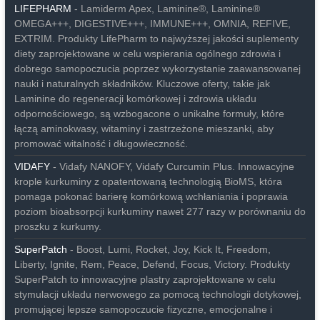
LIFEPHARM
- Lamiderm Apex, Laminine®, Laminine®
OMEGA+++, DIGESTIVE+++, IMMUNE+++, OMNIA, REFIVE,
EXTRIM. Produkty LifePharm to najwyższej jakości suplementy
diety zaprojektowane w celu wspierania ogólnego zdrowia i
dobrego samopoczucia poprzez wykorzystanie zaawansowanej
nauki i naturalnych składników. Kluczowe oferty, takie jak
Laminine do regeneracji komórkowej i zdrowia układu
odpornościowego, są wzbogacone o unikalne formuły, które
łączą aminokwasy, witaminy i zastrzeżone mieszanki, aby
promować witalność i długowieczność.
VIDAFY
- Vidafy NANOFY, Vidafy Curcumin Plus. Innowacyjne
krople kurkuminy z opatentowaną technologią BioMS, która
pomaga pokonać barierę komórkową wchłaniania i poprawia
poziom bioabsorpcji kurkuminy nawet 277 razy w porównaniu do
proszku z kurkumy.
SuperPatch
- Boost, Lumi, Rocket, Joy, Kick It, Freedom,
Liberty, Ignite, Rem, Peace, Defend, Focus, Victory. Produkty
SuperPatch to innowacyjne plastry zaprojektowane w celu
stymulacji układu nerwowego za pomocą technologii dotykowej,
promującej lepsze samopoczucie fizyczne, emocjonalne i