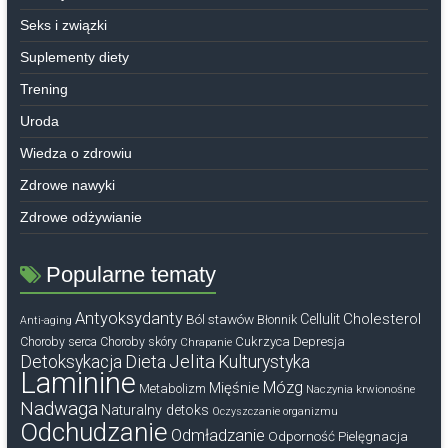
Seks i związki
Suplementy diety
Trening
Uroda
Wiedza o zdrowiu
Zdrowe nawyki
Zdrowe odżywianie
Popularne tematy
Antyoksydanty
Cholesterol
Ból stawów
Cellulit
Błonnik
Anti-aging
Cukrzyca
Depresja
Choroby serca
Choroby skóry
Chrapanie
Dieta
Jelita
Detoksykacja
Kulturystyka
Laminine
Mózg
Mięśnie
Metabolizm
Naczynia krwionośne
Nadwaga
Naturalny detoks
Oczyszczanie organizmu
Odchudzanie
Odmładzanie
Odporność
Pielęgnacja