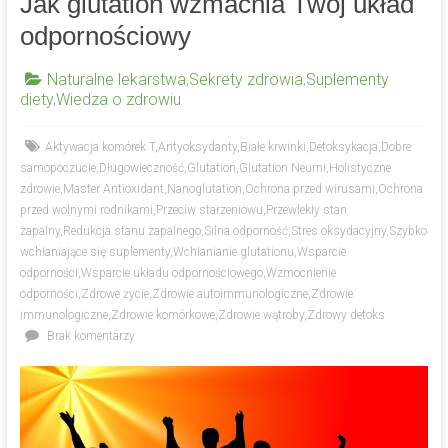
Jak glutation wzmacnia Twój układ
odpornościowy
Naturalne lekarstwa
,
Sekrety zdrowia
,
Suplementy
diety
,
Wiedza o zdrowiu
Aktywacja komórek T
,
Antyoksydanty
,
Białe krwinki
,
Detoksykacja
,
Dobre
samopoczucie
,
Długowieczność
,
Glutation
,
Glutation Neumi
,
Holistyczne
zdrowie
,
Master Antioxidant
,
Nanoglutation
,
Ochrona przed wirusami
,
Ochrona
przed wolnymi rodnikami
,
Przeciw starzeniowu
,
Przewlekły stan
zapalny
,
Redukcja stanu zapalnego
,
Silna odporność
,
Stres oksydacyjny
,
Szybko
wchłaniające się suplementy
,
Wchłanianie glutationu
,
Wsparcie
odporności
,
Wsparcie układu odpornościowego
,
Wzmocnienie
odporności
,
Zdrowe życie
,
Zdrowie autoimmunologiczne
,
Zdrowie
immunologiczne
,
Zdrowie komórkowe
,
Zdrowie wątroby
,
Zdrowy detoks
Brak komentarzy