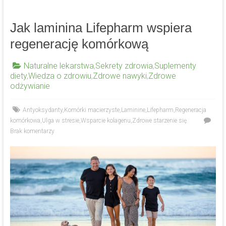
Jak laminina Lifepharm wspiera
regenerację komórkową
Naturalne lekarstwa
,
Sekrety zdrowia
,
Suplementy
diety
,
Wiedza o zdrowiu
,
Zdrowe nawyki
,
Zdrowe
odżywianie
Antyoksydanty
,
Komórki macierzyste
,
Laminine
,
Lifepharm
,
Regeneracja
komórkowa
,
Ulga w stresie
,
Wsparcie kolagenu
,
Zdrowe starzenie się
Brak komentarzy