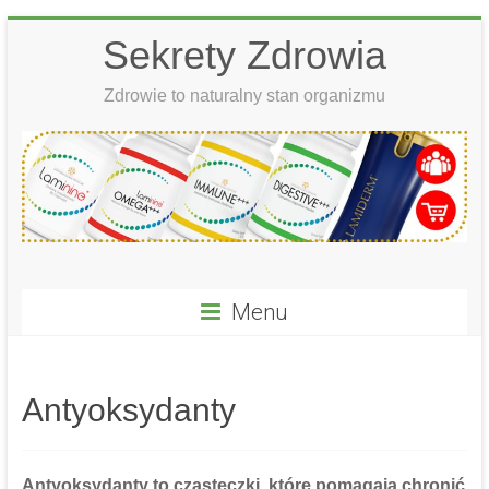
Skip
Sekrety Zdrowia
to
content
Zdrowie to naturalny stan organizmu
Menu
Antyoksydanty
Antyoksydanty
to cząsteczki, które pomagają chronić