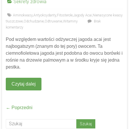
Sekrety zdrowia
Aminokwasy
,
Antyoksydanty
,
Fitosterole
,
Jagody Acai
,
Nienasycone kwasy
tłuszczowe
,
Odchudzanie
,
Odtruwanie
,
Witaminy
Brak
komentarzy
Pod względem wartości odżywczej jagoda acai jest
najbogatszym (znanym do tej pory) owocem. Ta
ciemnofioletowa jagoda jest podobna do owocu borówki i
rośnie na drzewie palmowym a w środku kryje się jedna
pestka.
Czytaj dalej
← Poprzedni