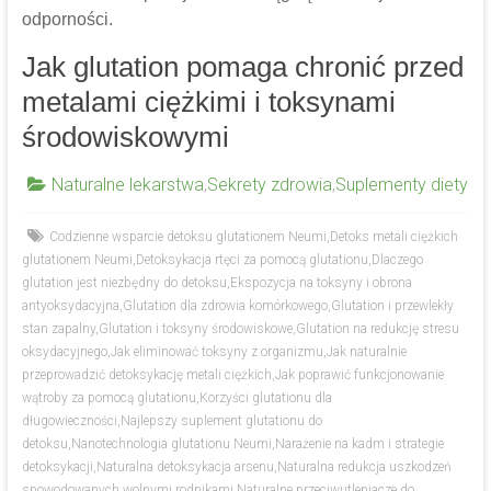
odporności.
Jak glutation pomaga chronić przed
metalami ciężkimi i toksynami
środowiskowymi
Naturalne lekarstwa
,
Sekrety zdrowia
,
Suplementy diety
Codzienne wsparcie detoksu glutationem Neumi
,
Detoks metali ciężkich
glutationem Neumi
,
Detoksykacja rtęci za pomocą glutationu
,
Dlaczego
glutation jest niezbędny do detoksu
,
Ekspozycja na toksyny i obrona
antyoksydacyjna
,
Glutation dla zdrowia komórkowego
,
Glutation i przewlekły
stan zapalny
,
Glutation i toksyny środowiskowe
,
Glutation na redukcję stresu
oksydacyjnego
,
Jak eliminować toksyny z organizmu
,
Jak naturalnie
przeprowadzić detoksykację metali ciężkich
,
Jak poprawić funkcjonowanie
wątroby za pomocą glutationu
,
Korzyści glutationu dla
długowieczności
,
Najlepszy suplement glutationu do
detoksu
,
Nanotechnologia glutationu Neumi
,
Narażenie na kadm i strategie
detoksykacji
,
Naturalna detoksykacja arsenu
,
Naturalna redukcja uszkodzeń
spowodowanych wolnymi rodnikami
,
Naturalne przeciwutleniacze do