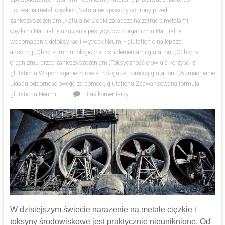
usuwania metali ciężkich
,
Naturalne sposoby ochrony przed
zanieczyszczeniami
,
Naturalne środki zaradcze na zatrucie metalami
ciężkimi
,
Naturalne usuwanie pestycydów z organizmu
,
Naturalne
wspomaganie detoksykacji wątroby
,
Neumi - glutation o najlepszej
absorpcji
,
Obrona immunologiczna z suplementami glutationu
,
Ochrona
organizmu przed zanieczyszczeniami
,
Toksyczność ołowiu a korzyści z
glutationu
,
Wspomaganie zdrowia mózgu za pomocą glutationu
,
Wzmacnianie
układu odpornościowego za pomocą glutationu
,
Zaawansowana formuła
glutationu Neumi
Brak komentarzy
W dzisiejszym świecie narażenie na metale ciężkie i
toksyny środowiskowe jest praktycznie nieuniknione. Od