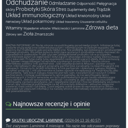
Odchudzanie
Odmładzanie
Odporność
Pielęgnacja
Probiotyki
Skóra
Stres
Trądzik
skóry
Suplementy diety
Układ immunologiczny
Układ krwionośny
Układ
nerwowy
Układ pokarmowy
Układ trawienny
Usuwanie cellulitu
Zdrowa dieta
Witaminy
Wypadanie włosów
Właściwości Laminine
Zioła
Zmarszczki
Zdrowy sen
WAŻNA INFORMACJA! Na tej stronie nie publikujemy porad medycznych. Informacje tutaj
zawarte służą wyłącznie celom edukacyjnym i informacyjnym iw żadnym wypadku nie
powinny być traktowane jako porady medyczne. Nie jesteśmy sprzedawcą ani producentem
żadnego produktu. Wszelkie pytania dotyczące opisanych produktów należy kierować do
odpowiednich podmiotów. Przed użyciem jakiegokolwiek produktu lub w przypadku
jakichkolwiek pytań lub wątpliwości dotyczących własnego zdrowia należy skonsultować
się z lekarzem. Przytaczamy tutaj wypowiedzi osób deklarujących efekty, które nie muszą
być typowe i mogą odbiegać od wyników uzyskanych przez innych. Nasza strona
internetowa zawiera linki partnerskie. Jako współpracownik Amazon i partner innych
stron internetowych oferujących programy partnerskie zarabiamy na kwalifikujących się
zakupach. Oznacza to, że jeśli klikniesz w link partnerski i dokonasz zakupu, możemy
otrzymać prowizję. Linki partnerskie w żaden sposób nie wpływają na Twoje koszty jako
konsumenta. Twój koszt zakupu towarów jest taki sam, niezależnie od naszych linków
partnerskich. Czytając publikowane tu opinie pamiętaj, że nie weryfikujemy opinii
pochodzących z innych serwisów, ani tych publikowanych przez osoby odwiedzające
nasz serwis. Jednak sprawdzamy recenzje i usuwamy je, jeśli wykryjemy oszustwo.
Publikujemy zarówno pozytywne, jak i negatywne recenzje. Chociaż dokładamy wszelkich
starań, aby informacje publikowane na tej stronie były dokładne i aktualne, mogą one
zawierać nieścisłości lub błędy. Zastrzegamy sobie prawo do wprowadzania zmian,
poprawek lub ulepszeń informacji na naszej stronie internetowej w dowolnym momencie i
bez powiadomienia.
Najnowsze recenzje i opinie
SKUTKI UBOCZNE LAMININE
(2024-04-13 16:40:57)
Też zażywam Laminine 4 miesiące. Na razie nie odczuwam poprawy.