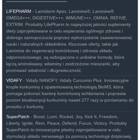
LIFEPHARM
- Lamiderm Apex, Laminine®, Laminine®
OMEGA+++, DIGESTIVE+++, IMMUNE+++, OMNIA, REFIVE,
EXTRIM. Produkty LifePharm to najwyższej jakości suplementy
diety zaprojektowane w celu wspierania ogólnego zdrowia i
dobrego samopoczucia poprzez wykorzystanie zaawansowanej
nauki i naturalnych składników. Kluczowe oferty, takie jak
Laminine do regeneracji komórkowej i zdrowia układu
odpornościowego, są wzbogacone o unikalne formuły, które
łączą aminokwasy, witaminy i zastrzeżone mieszanki, aby
promować witalność i długowieczność.
VIDAFY
- Vidafy NANOFY, Vidafy Curcumin Plus. Innowacyjne
krople kurkuminy z opatentowaną technologią BioMS, która
pomaga pokonać barierę komórkową wchłaniania i poprawia
poziom bioabsorpcji kurkuminy nawet 277 razy w porównaniu do
proszku z kurkumy.
SuperPatch
- Boost, Lumi, Rocket, Joy, Kick It, Freedom,
Liberty, Ignite, Rem, Peace, Defend, Focus, Victory. Produkty
SuperPatch to innowacyjne plastry zaprojektowane w celu
stymulacji układu nerwowego za pomocą technologii dotykowej,