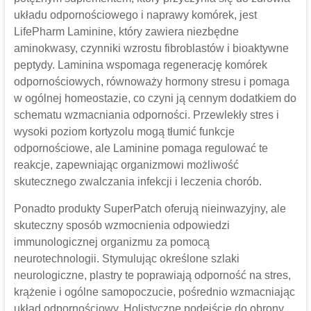
układu odpornościowego i naprawy komórek, jest
LifePharm Laminine, który zawiera niezbędne
aminokwasy, czynniki wzrostu fibroblastów i bioaktywne
peptydy. Laminina wspomaga regenerację komórek
odpornościowych, równoważy hormony stresu i pomaga
w ogólnej homeostazie, co czyni ją cennym dodatkiem do
schematu wzmacniania odporności. Przewlekły stres i
wysoki poziom kortyzolu mogą tłumić funkcje
odpornościowe, ale Laminine pomaga regulować te
reakcje, zapewniając organizmowi możliwość
skutecznego zwalczania infekcji i leczenia chorób.
Ponadto produkty SuperPatch oferują nieinwazyjny, ale
skuteczny sposób wzmocnienia odpowiedzi
immunologicznej organizmu za pomocą
neurotechnologii. Stymulując określone szlaki
neurologiczne, plastry te poprawiają odporność na stres,
krążenie i ogólne samopoczucie, pośrednio wzmacniając
układ odpornościowy. Holistyczne podejście do obrony