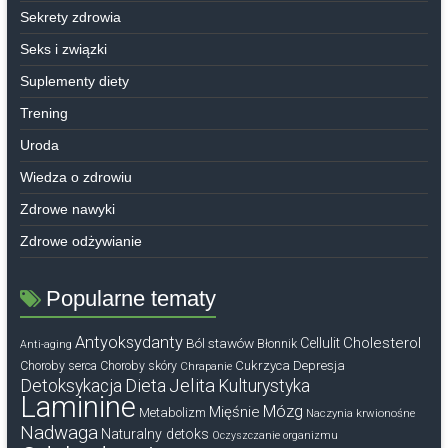
Sekrety zdrowia
Seks i związki
Suplementy diety
Trening
Uroda
Wiedza o zdrowiu
Zdrowe nawyki
Zdrowe odżywianie
Popularne tematy
Antyoksydanty
Cholesterol
Ból stawów
Cellulit
Błonnik
Anti-aging
Cukrzyca
Depresja
Choroby serca
Choroby skóry
Chrapanie
Dieta
Jelita
Detoksykacja
Kulturystyka
Laminine
Mózg
Mięśnie
Metabolizm
Naczynia krwionośne
Nadwaga
Naturalny detoks
Oczyszczanie organizmu