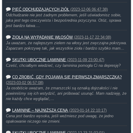
PIĘĆ ODCHUDZAJĄCYCH ZIÓŁ
(2023-12-06 06:47:38)
Odchudzanie nie jest żadnym problemem, jeśli uświadomisz sobie,
jaka jest tego rzeczywista i bezpośrednia przyczyna. Otóż, sprawa
jest bardzo łatwa.…
ZIOŁA NA WYPADANIE WŁOSÓW
(2023-11-17 22:34:08)
Ja uważam, że najlepszym zielem na włosy jest zwyczajna pokrzywa.
Zaparzam pokrzywę tak, jak wszystkie zioła i bardzo szybko mam…
SKUTKI UBOCZNE LAMININE
(2023-11-09 23:00:47)
Cześć, chciałbym wiedzieć, czy laminina pomogła Ci na depresję?
CO ZROBIĆ, GDY POJAWIA SIĘ PIERWSZA ZMARSZCZKA?
(2023-03-02 06:57:08)
Ja osobiście uważam, że zmarszczki są oznaką dojrzałości i nie
powinniśmy się ich wstydzić, ani próbować usunąć. Mam nadzieję, że
nie każdy chce wyglądać,…
LAMININE – NAJNIŻSZA CENA
(2023-01-14 22:10:17)
Cena jest bardzo wysoka, jeśli weźmiesz pod uwagę, że jedno
opakowanie niczego nie zmieni.
SKUTKI UBOCZNE LAMININE
(2022-12-23 21:02:01)