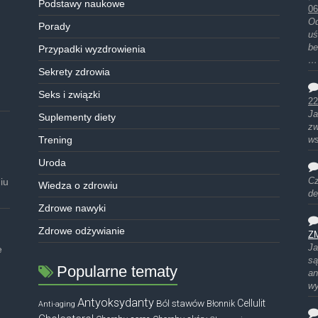
Podstawy naukowe
06
Od
Porady
uś
be
Przypadki wyzdrowienia
…
Sekrety zdrowia
Seks i związki
22
Ja
Suplementy diety
zw
Trening
ws
Uroda
iu
Cz
Wiedza o zdrowiu
de
Zdrowe nawyki
Zdrowe odżywianie
Z
Ja
e
są
Popularne tematy
an
w
Antyoksydanty
Ból stawów
Cellulit
Błonnik
Anti-aging