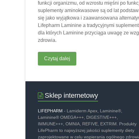
funkcji organizmu, od wzrostu mięśni po funkc
suplementy aminokwasowe są od lat podstawą
się jako wyjątkowa i zaawansowana alternat
Lifepharm Laminine a tradycyjnymi suplemen
dla których Laminine przyciąga uwagę ze wzgl
zdrowia.
Czytaj dalej
Sklep internetowy
LIFEPHARM
- Lamiderm Apex, Laminine®,
Laminine® OMEGA+++, DIGESTIVE+++,
IMMUNE+++, OMNIA, REFIVE, EXTRIM. Produkty
LifePharm to najwyższej jakości suplementy diety
zaprojektowane w celu wspierania ogólnego zdrowia