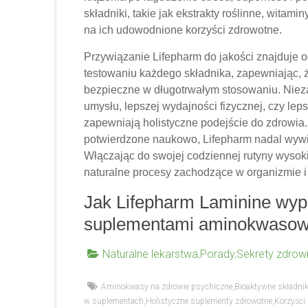
składniki, takie jak ekstrakty roślinne, witami
na ich udowodnione korzyści zdrowotne.
Przywiązanie Lifepharm do jakości znajduje 
testowaniu każdego składnika, zapewniając, ż
bezpieczne w długotrwałym stosowaniu. Niezal
umysłu, lepszej wydajności fizycznej, czy l
zapewniają holistyczne podejście do zdrowia.
potwierdzone naukowo, Lifepharm nadal wywi
Włączając do swojej codziennej rutyny wysok
naturalne procesy zachodzące w organizmie 
Jak Lifepharm Laminine wyp
suplementami aminokwaso
Naturalne lekarstwa
,
Porady
,
Sekrety zdrow
Aminokwasy na zdrowie psychiczne
,
Bioaktywne składnik
w suplementach
,
Holistyczne suplementy zdrowotne
,
Korzyści