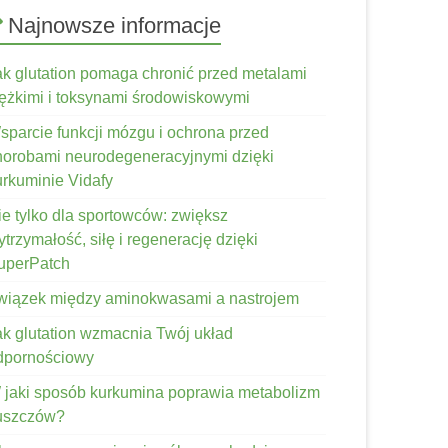
Najnowsze informacje
ak glutation pomaga chronić przed metalami
iężkimi i toksynami środowiskowymi
sparcie funkcji mózgu i ochrona przed
horobami neurodegeneracyjnymi dzięki
urkuminie Vidafy
ie tylko dla sportowców: zwiększ
trzymałość, siłę i regenerację dzięki
uperPatch
wiązek między aminokwasami a nastrojem
ak glutation wzmacnia Twój układ
dpornościowy
 jaki sposób kurkumina poprawia metabolizm
łuszczów?