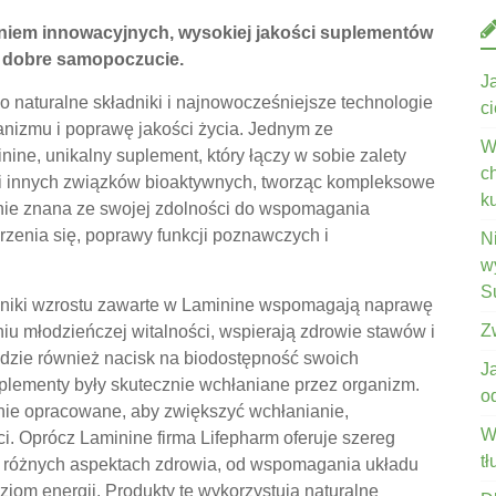
zaniem innowacyjnych, wysokiej jakości suplementów
 i dobre samopoczucie.
J
o naturalne składniki i najnowocześniejsze technologie
c
anizmu i poprawę jakości życia. Jednym ze
W
ine, unikalny suplement, który łączy w sobie zalety
c
i innych związków bioaktywnych, tworząc kompleksowe
k
lnie znana ze swojej zdolności do wspomagania
rzenia się, poprawy funkcji poznawczych i
N
wy
S
nniki wzrostu zawarte w Laminine wspomagają naprawę
Z
iu młodzieńczej witalności, wspierają zdrowie stawów i
adzie również nacisk na biodostępność swoich
J
uplementy były skutecznie wchłaniane przez organizm.
o
nnie opracowane, aby zwiększyć wchłanianie,
W
. Oprócz Laminine firma Lifepharm oferuje szereg
t
 różnych aspektach zdrowia, od wspomagania układu
ziom energii. Produkty te wykorzystują naturalne