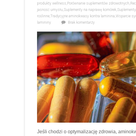
produkty wellness
,
Porównanie suplementów zdrowotnych
,
Rec
jasność umysłu
,
Suplementy na naprawę komórek
,
Suplementy 
roślinne
,
Tradycyjne aminokwasy kontra laminina
,
Wsparcie syn
lamininy
Brak komentarzy
Jeśli chodzi o optymalizację zdrowia, amino