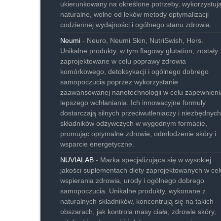
ukierunkowany na określone potrzeby, wykorzystuj
naturalne, wolne od leków metody optymalizacji
codziennej wydajności i ogólnego stanu zdrowia.
Neumi
- Neuro, Neumi Skin, NutriSwish, Hers.
Unikalne produkty, w tym flagowy glutation, zostały
zaprojektowane w celu poprawy zdrowia
komórkowego, detoksykacji i ogólnego dobrego
samopoczucia poprzez wykorzystanie
zaawansowanej nanotechnologii w celu zapewnieni
lepszego wchłaniania. Ich innowacyjne formuły
dostarczają silnych przeciwutleniaczy i niezbędnych
składników odżywczych w wygodnym formacie,
promując optymalne zdrowie, odmłodzenie skóry i
wsparcie energetyczne.
NUVIALAB
- Marka specjalizująca się w wysokiej
jakości suplementach diety zaprojektowanych w cel
wspierania zdrowia, urody i ogólnego dobrego
samopoczucia. Unikalne produkty, wykonane z
naturalnych składników, koncentrują się na takich
obszarach, jak kontrola masy ciała, zdrowie skóry,