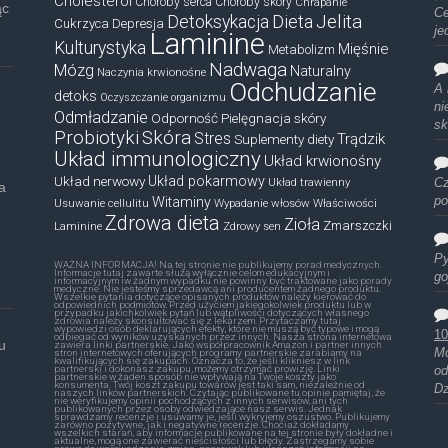
Cholesterol
Choroby serca
Choroby skóry
Chrapanie
ąc
Ce
Dieta
Jelita
Detoksykacja
Cukrzyca
Depresja
je
Laminine
Kulturystyka
Mięśnie
Metabolizm
Nadwaga
Mózg
Naturalny
Naczynia krwionośne
Odchudzanie
A 
detoks
Oczyszczanie organizmu
ni
Odmładzanie
Odporność
Pielęgnacja skóry
sk
Probiotyki
Skóra
Stres
Trądzik
Suplementy diety
Układ immunologiczny
Układ krwionośny
Układ nerwowy
Układ pokarmowy
Układ trawienny
Cz
a
Witaminy
po
Usuwanie cellulitu
Wypadanie włosów
Właściwości
Zdrowa dieta
Zioła
Zmarszczki
Laminine
Zdrowy sen
Py
WAŻNA INFORMACJA! Na tej stronie nie publikujemy porad medycznych.
Informacje tutaj zawarte służą wyłącznie celom edukacyjnym i
go
informacyjnym iw żadnym wypadku nie powinny być traktowane jako porady
medyczne. Nie jesteśmy sprzedawcą ani producentem żadnego produktu.
Wszelkie pytania dotyczące opisanych produktów należy kierować do
odpowiednich podmiotów. Przed użyciem jakiegokolwiek produktu lub w
przypadku jakichkolwiek pytań lub wątpliwości dotyczących własnego
zdrowia należy skonsultować się z lekarzem. Przytaczamy tutaj
wypowiedzi osób deklarujących efekty, które nie muszą być typowe i mogą
10
odbiegać od wyników uzyskanych przez innych. Nasza strona internetowa
u
zawiera linki partnerskie. Jako współpracownik Amazon i partner innych
Mó
stron internetowych oferujących programy partnerskie zarabiamy na
kwalifikujących się zakupach. Oznacza to, że jeśli klikniesz w link
partnerski i dokonasz zakupu, możemy otrzymać prowizję. Linki
od
partnerskie w żaden sposób nie wpływają na Twoje koszty jako
konsumenta. Twój koszt zakupu towarów jest taki sam, niezależnie od
Dz
naszych linków partnerskich. Czytając publikowane tu opinie pamiętaj, że
nie weryfikujemy opinii pochodzących z innych serwisów, ani tych
publikowanych przez osoby odwiedzające nasz serwis. Jednak
sprawdzamy recenzje i usuwamy je, jeśli wykryjemy oszustwo. Publikujemy
zarówno pozytywne, jak i negatywne recenzje. Chociaż dokładamy
wszelkich starań, aby informacje publikowane na tej stronie były dokładne i
aktualne, mogą one zawierać nieścisłości lub błędy. Zastrzegamy sobie