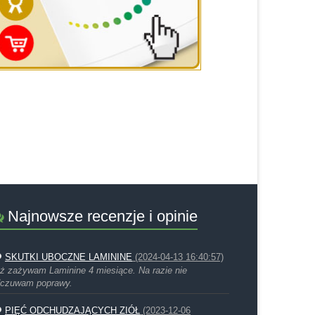
Najnowsze recenzje i opinie
SKUTKI UBOCZNE LAMININE
(2024-04-13 16:40:57)
ż zażywam Laminine 4 miesiące. Na razie nie
czuwam poprawy.
PIĘĆ ODCHUDZAJĄCYCH ZIÓŁ
(2023-12-06