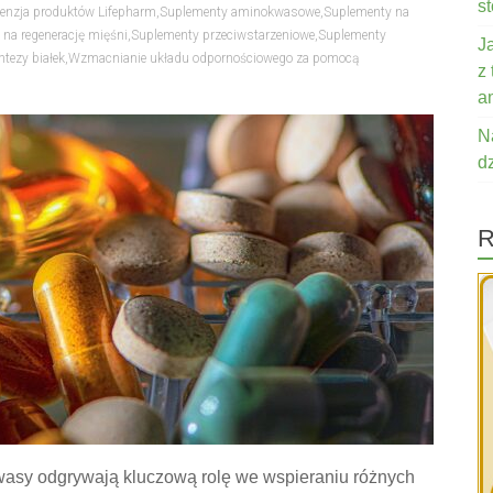
s
enzja produktów Lifepharm
,
Suplementy aminokwasowe
,
Suplementy na
na regenerację mięśni
,
Suplementy przeciwstarzeniowe
,
Suplementy
J
tezy białek
,
Wzmacnianie układu odpornościowego za pomocą
z
a
N
d
R
kwasy odgrywają kluczową rolę we wspieraniu różnych