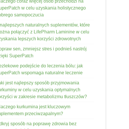
laczego coraz więcej osób przechodzi na
uperPatch w celu uzyskania holistycznego
obrego samopoczucia
 najlepszych naturalnych suplementów, które
ożna połączyć z LifePharm Laminine w celu
zyskania lepszych korzyści zdrowotnych
opraw sen, zmniejsz stres i podnieś nastrój
zięki SuperPatch
ezlekowe podejście do leczenia bólu: jak
uperPatch wspomaga naturalne leczenie
aki jest najlepszy sposób przyjmowania
urkuminy w celu uzyskania optymalnych
orzyści w zakresie metabolizmu tłuszczów?
laczego kurkumina jest kluczowym
uplementem przeciwzapalnym?
dkryj sposób na poprawę zdrowia bez