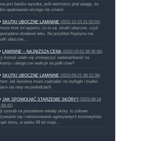
na jest bardzo wysoka, jeśli weźmiesz pod uwagę, że
dno opakowanie niczego nie zmieni.
SKUTKI UBOCZNE LAMININE
(2022-12-23 21:02:01)
może ktoś mi wyjaśni, co to są skutki uboczne, czyli
epożądane działanie leku. Na przykład Aspiryna ma
utki uboczne.…
LAMININE – NAJNIŻSZA CENA
(2022-10-01 08:30:56)
y komuś udało się zmniejszyć nadwrażliwość na
karmy i alergiczne reakcje na pyłki traw?
SKUTKI UBOCZNE LAMININE
(2022-09-21 09:12:36)
tam Jak laminina może zadziałać na rozległe i trudno
jace się rany na podudziach
JAK SPOWOLNIĆ STARZENIE SKÓRY?
(2022-08-19
:44:41)
j sposób na posiadanie młodej skóry, to zdrowe
żywianie się i niestosowanie agresywnych kosmetyków.
ięki temu, w wieku 58 lat moja…