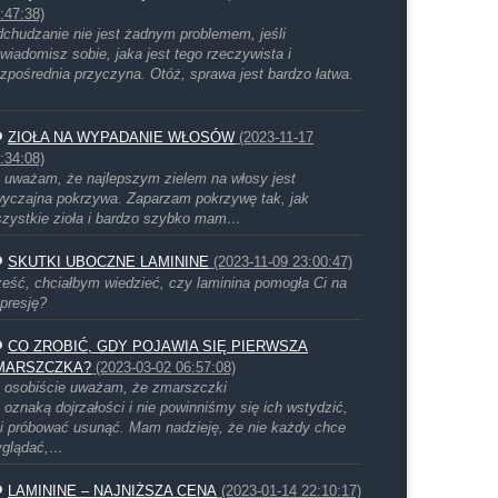
:47:38)
chudzanie nie jest żadnym problemem, jeśli
wiadomisz sobie, jaka jest tego rzeczywista i
zpośrednia przyczyna. Otóż, sprawa jest bardzo łatwa.
ZIOŁA NA WYPADANIE WŁOSÓW
(2023-11-17
:34:08)
 uważam, że najlepszym zielem na włosy jest
yczajna pokrzywa. Zaparzam pokrzywę tak, jak
zystkie zioła i bardzo szybko mam…
SKUTKI UBOCZNE LAMININE
(2023-11-09 23:00:47)
eść, chciałbym wiedzieć, czy laminina pomogła Ci na
presję?
CO ZROBIĆ, GDY POJAWIA SIĘ PIERWSZA
MARSZCZKA?
(2023-03-02 06:57:08)
 osobiście uważam, że zmarszczki
 oznaką dojrzałości i nie powinniśmy się ich wstydzić,
i próbować usunąć. Mam nadzieję, że nie każdy chce
yglądać,…
LAMININE – NAJNIŻSZA CENA
(2023-01-14 22:10:17)