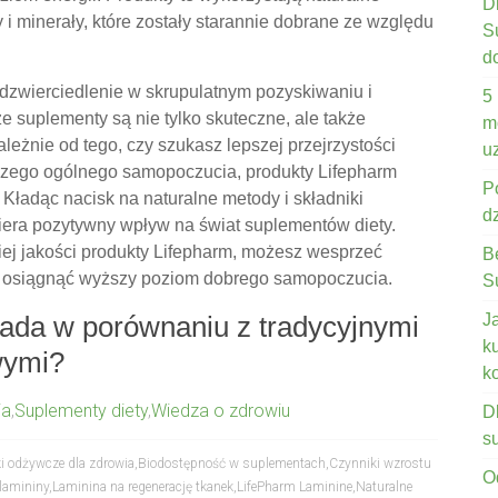
D
ny i minerały, które zostały starannie dobrane ze względu
S
d
odzwierciedlenie w skrupulatnym pozyskiwaniu i
5
e suplementy są nie tylko skuteczne, ale także
m
eżnie od tego, czy szukasz lepszej przejrzystości
u
epszego ogólnego samopoczucia, produkty Lifepharm
P
 Kładąc nacisk na naturalne metody i składniki
d
era pozytywny wpływ na świat suplementów diety.
iej jakości produkty Lifepharm, możesz wesprzeć
B
i osiągnąć wyższy poziom dobrego samopoczucia.
S
ada w porównaniu z tradycyjnymi
J
k
wymi?
k
ia
,
Suplementy diety
,
Wiedza o zdrowiu
D
s
i odżywcze dla zdrowia
,
Biodostępność w suplementach
,
Czynniki wzrostu
O
 lamininy
,
Laminina na regenerację tkanek
,
LifePharm Laminine
,
Naturalne