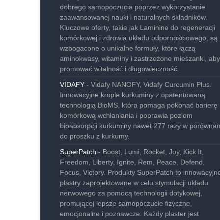
dobrego samopoczucia poprzez wykorzystanie
zaawansowanej nauki i naturalnych składników.
Kluczowe oferty, takie jak Laminine do regeneracji
komórkowej i zdrowia układu odpornościowego, są
wzbogacone o unikalne formuły, które łączą
aminokwasy, witaminy i zastrzeżone mieszanki, aby
promować witalność i długowieczność.
VIDAFY
- Vidafy NANOFY, Vidafy Curcumin Plus.
Innowacyjne krople kurkuminy z opatentowaną
technologią BioMS, która pomaga pokonać barierę
komórkową wchłaniania i poprawia poziom
bioabsorpcji kurkuminy nawet 277 razy w porównan
do proszku z kurkumy.
SuperPatch
- Boost, Lumi, Rocket, Joy, Kick It,
Freedom, Liberty, Ignite, Rem, Peace, Defend,
Focus, Victory. Produkty SuperPatch to innowacyjn
plastry zaprojektowane w celu stymulacji układu
nerwowego za pomocą technologii dotykowej,
promującej lepsze samopoczucie fizyczne,
emocjonalne i poznawcze. Każdy plaster jest