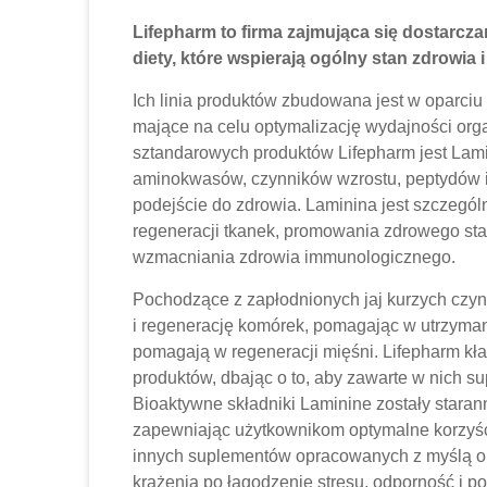
Lifepharm to firma zajmująca się dostarc
diety, które wspierają ogólny stan zdrowia
Ich linia produktów zbudowana jest w oparciu 
mające na celu optymalizację wydajności org
sztandarowych produktów Lifepharm jest Lamin
aminokwasów, czynników wzrostu, peptydów 
podejście do zdrowia. Laminina jest szczegó
regeneracji tkanek, promowania zdrowego sta
wzmacniania zdrowia immunologicznego.
Pochodzące z zapłodnionych jaj kurzych czy
i regenerację komórek, pomagając w utrzyman
pomagają w regeneracji mięśni. Lifepharm kł
produktów, dbając o to, aby zawarte w nich s
Bioaktywne składniki Laminine zostały stara
zapewniając użytkownikom optymalne korzyści
innych suplementów opracowanych z myślą o
krążenia po łagodzenie stresu, odporność i po