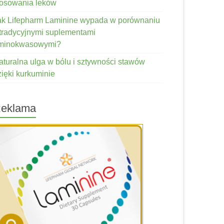
tosowania leków
ak Lifepharm Laminine wypada w porównaniu
 tradycyjnymi suplementami
minokwasowymi?
aturalna ulga w bólu i sztywności stawów
zięki kurkuminie
eklama