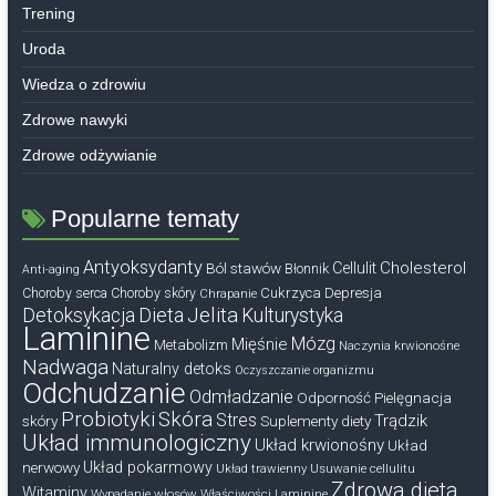
Trening
Uroda
Wiedza o zdrowiu
Zdrowe nawyki
Zdrowe odżywianie
Popularne tematy
Antyoksydanty
Cholesterol
Ból stawów
Cellulit
Błonnik
Anti-aging
Cukrzyca
Depresja
Choroby serca
Choroby skóry
Chrapanie
Dieta
Jelita
Detoksykacja
Kulturystyka
Laminine
Mózg
Mięśnie
Metabolizm
Naczynia krwionośne
Nadwaga
Naturalny detoks
Oczyszczanie organizmu
Odchudzanie
Odmładzanie
Odporność
Pielęgnacja
Probiotyki
Skóra
Stres
Trądzik
skóry
Suplementy diety
Układ immunologiczny
Układ krwionośny
Układ
nerwowy
Układ pokarmowy
Układ trawienny
Usuwanie cellulitu
Zdrowa dieta
Witaminy
Wypadanie włosów
Właściwości Laminine