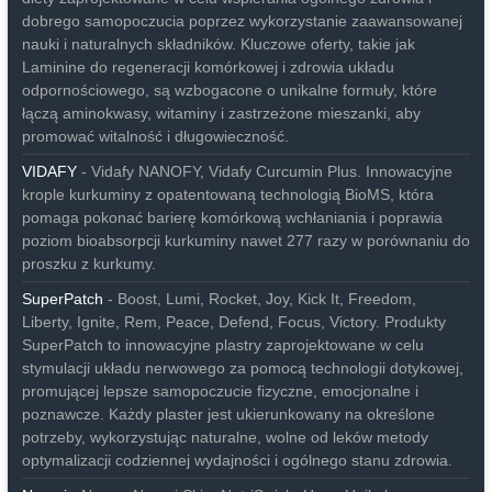
dobrego samopoczucia poprzez wykorzystanie zaawansowanej
nauki i naturalnych składników. Kluczowe oferty, takie jak
Laminine do regeneracji komórkowej i zdrowia układu
odpornościowego, są wzbogacone o unikalne formuły, które
łączą aminokwasy, witaminy i zastrzeżone mieszanki, aby
promować witalność i długowieczność.
VIDAFY
- Vidafy NANOFY, Vidafy Curcumin Plus. Innowacyjne
krople kurkuminy z opatentowaną technologią BioMS, która
pomaga pokonać barierę komórkową wchłaniania i poprawia
poziom bioabsorpcji kurkuminy nawet 277 razy w porównaniu do
proszku z kurkumy.
SuperPatch
- Boost, Lumi, Rocket, Joy, Kick It, Freedom,
Liberty, Ignite, Rem, Peace, Defend, Focus, Victory. Produkty
SuperPatch to innowacyjne plastry zaprojektowane w celu
stymulacji układu nerwowego za pomocą technologii dotykowej,
promującej lepsze samopoczucie fizyczne, emocjonalne i
poznawcze. Każdy plaster jest ukierunkowany na określone
potrzeby, wykorzystując naturalne, wolne od leków metody
optymalizacji codziennej wydajności i ogólnego stanu zdrowia.