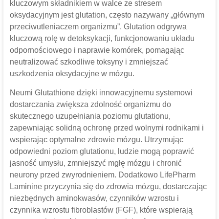
kluczowym składnikiem w walce ze stresem
oksydacyjnym jest glutation, często nazywany „głównym
przeciwutleniaczem organizmu”. Glutation odgrywa
kluczową rolę w detoksykacji, funkcjonowaniu układu
odpornościowego i naprawie komórek, pomagając
neutralizować szkodliwe toksyny i zmniejszać
uszkodzenia oksydacyjne w mózgu.
Neumi Glutathione dzięki innowacyjnemu systemowi
dostarczania zwiększa zdolność organizmu do
skutecznego uzupełniania poziomu glutationu,
zapewniając solidną ochronę przed wolnymi rodnikami i
wspierając optymalne zdrowie mózgu. Utrzymując
odpowiedni poziom glutationu, ludzie mogą poprawić
jasność umysłu, zmniejszyć mgłę mózgu i chronić
neurony przed zwyrodnieniem. Dodatkowo LifePharm
Laminine przyczynia się do zdrowia mózgu, dostarczając
niezbędnych aminokwasów, czynników wzrostu i
czynnika wzrostu fibroblastów (FGF), które wspierają