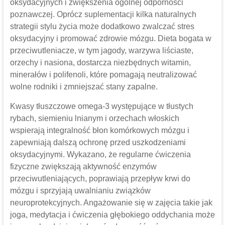
oksydacyjnych i zwiększenia ogólnej odporności
poznawczej. Oprócz suplementacji kilka naturalnych
strategii stylu życia może dodatkowo zwalczać stres
oksydacyjny i promować zdrowie mózgu. Dieta bogata w
przeciwutleniacze, w tym jagody, warzywa liściaste,
orzechy i nasiona, dostarcza niezbędnych witamin,
minerałów i polifenoli, które pomagają neutralizować
wolne rodniki i zmniejszać stany zapalne.
Kwasy tłuszczowe omega-3 występujące w tłustych
rybach, siemieniu lnianym i orzechach włoskich
wspierają integralność błon komórkowych mózgu i
zapewniają dalszą ochronę przed uszkodzeniami
oksydacyjnymi. Wykazano, że regularne ćwiczenia
fizyczne zwiększają aktywność enzymów
przeciwutleniających, poprawiają przepływ krwi do
mózgu i sprzyjają uwalnianiu związków
neuroprotekcyjnych. Angażowanie się w zajęcia takie jak
joga, medytacja i ćwiczenia głębokiego oddychania może