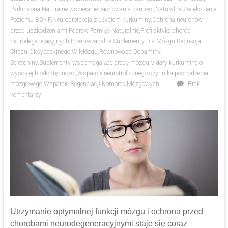
Parkinsona
,
Naturalne wspieranie zachowania pamięci
,
Naturalne Zwiększęnie
Poziomu BDNF
,
Neuroprotekcja z użyciem kurkuminy
,
Ochrona neuronów
przed uszkodzeniami
,
Popraw Pamięć Naturalnie
,
Profilaktyka chorób
neurodegeneracyjnych
,
Przeciwzapalne Suplementy Dla Mózgu
,
Redukcja
Stresu Oksydacyjnego W Mózgu
,
Równowaga Dopaminy I
Serotoniny
,
Suplementy wspomagające pracę mózgu
,
Vidafy kurkumina o
wysokiej biodostępności
,
Wsparcie neurotroficznego czynnika pochodzenia
mózgowego
,
Wsparcie Regeneracji Komórek Mózgowych
Brak
komentarzy
Utrzymanie optymalnej funkcji mózgu i ochrona przed
chorobami neurodegeneracyjnymi staje się coraz