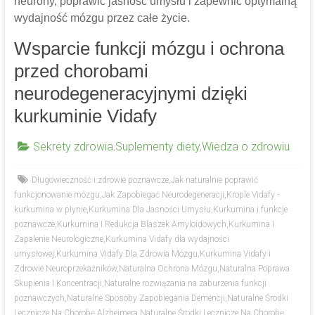
neurony, poprawić jasność umysłu i zapewnić optymalną
wydajność mózgu przez całe życie.
Wsparcie funkcji mózgu i ochrona
przed chorobami
neurodegeneracyjnymi dzięki
kurkuminie Vidafy
Sekrety zdrowia
,
Suplementy diety
,
Wiedza o zdrowiu
Długowieczność i zdrowie poznawcze
,
Jak naturalnie poprawić
funkcjonowanie mózgu
,
Jak Zapobiegać Neurodegeneracji
,
Krople Vidafy -
kurkumina w płynie
,
Kurkumina Dla Jasności Umysłu
,
Kurkumina i funkcje
poznawcze
,
Kurkumina I Redukcja Blaszek Amyloidowych
,
Kurkumina I
Zapalenie Neurologiczne
,
Kurkumina Vidafy dla wydajności
umysłowej
,
Kurkumina Vidafy Dla Zdrowia Mózgu
,
Kurkumina Vidafy i
Zdrowie Neuroprzekaźników
,
Naturalna Ochrona Mózgu
,
Naturalna Poprawa
Skupienia I Koncentracji
,
Naturalne rozwiązania na zaburzenia funkcji
poznawczych
,
Naturalne Sposoby Zapobiegania Demencji
,
Naturalne Środki
Lecznicze Na Chorobę Alzheimera
,
Naturalne Środki Lecznicze Na Chorobę