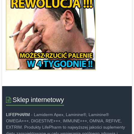
Sklep internetowy
LIFEPHARM
- Lamiderm Apex, Laminine®, Laminine®
OMEGA+++, DIGESTIVE+++, IMMUNE+++, OMNIA, REFIVE,
EXTRIM. Produkty LifePharm to najwyższej jakości suplementy
diety zaprojektowane w celu wspierania ogólnego zdrowia i