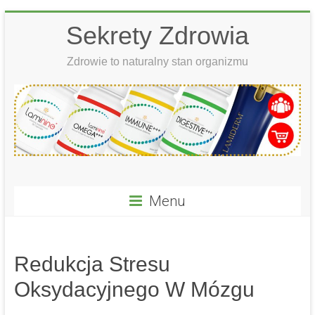
Skip
Sekrety Zdrowia
to
content
Zdrowie to naturalny stan organizmu
Menu
Redukcja Stresu
Oksydacyjnego W Mózgu