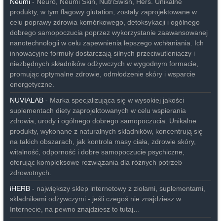
Neumi
- Neuro, Neumi Skin, NutriSwish, Hers. Unikalne
produkty, w tym flagowy glutation, zostały zaprojektowane w
celu poprawy zdrowia komórkowego, detoksykacji i ogólnego
dobrego samopoczucia poprzez wykorzystanie zaawansowanej
nanotechnologii w celu zapewnienia lepszego wchłaniania. Ich
innowacyjne formuły dostarczają silnych przeciwutleniaczy i
niezbędnych składników odżywczych w wygodnym formacie,
promując optymalne zdrowie, odmłodzenie skóry i wsparcie
energetyczne.
NUVIALAB
- Marka specjalizująca się w wysokiej jakości
suplementach diety zaprojektowanych w celu wspierania
zdrowia, urody i ogólnego dobrego samopoczucia. Unikalne
produkty, wykonane z naturalnych składników, koncentrują się
na takich obszarach, jak kontrola masy ciała, zdrowie skóry,
witalność, odporność i dobre samopoczucie psychiczne,
oferując kompleksowe rozwiązania dla różnych potrzeb
zdrowotnych.
iHERB
- największy sklep internetowy z ziołami, suplementami,
składnikami odżywczymi - jeśli czegoś nie znajdziesz w
Internecie, na pewno znajdziesz to tutaj…