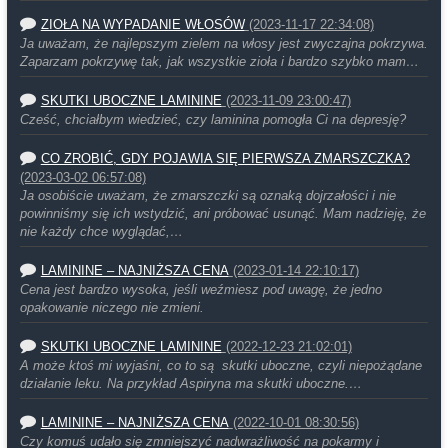
ZIOŁA NA WYPADANIE WŁOSÓW
(2023-11-17 22:34:08)
Ja uważam, że najlepszym zielem na włosy jest zwyczajna pokrzywa.
Zaparzam pokrzywę tak, jak wszystkie zioła i bardzo szybko mam…
SKUTKI UBOCZNE LAMININE
(2023-11-09 23:00:47)
Cześć, chciałbym wiedzieć, czy laminina pomogła Ci na depresję?
CO ZROBIĆ, GDY POJAWIA SIĘ PIERWSZA ZMARSZCZKA?
(2023-03-02 06:57:08)
Ja osobiście uważam, że zmarszczki są oznaką dojrzałości i nie
powinniśmy się ich wstydzić, ani próbować usunąć. Mam nadzieję, że
nie każdy chce wyglądać,…
LAMININE – NAJNIŻSZA CENA
(2023-01-14 22:10:17)
Cena jest bardzo wysoka, jeśli weźmiesz pod uwagę, że jedno
opakowanie niczego nie zmieni.
SKUTKI UBOCZNE LAMININE
(2022-12-23 21:02:01)
A może ktoś mi wyjaśni, co to są skutki uboczne, czyli niepożądane
działanie leku. Na przykład Aspiryna ma skutki uboczne.…
LAMININE – NAJNIŻSZA CENA
(2022-10-01 08:30:56)
Czy komuś udało się zmniejszyć nadwrażliwość na pokarmy i