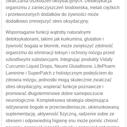
zwalczania uszkodzeń oksydacyjnych. Detoksykacja
organizmu z zanieczyszczeń środowiska, metali ciężkich
i przetworzonych dodatków do żywności może
dodatkowo zmniejszyć stres oksydacyjny.
Wspomaganie funkcji wątroby naturalnymi
detoksykatorami, takimi jak kurkumina, glutation i
żywność bogata w błonnik, może zwiększyć zdolność
organizmu do eliminacji toksyn i ochrony mózgu przed
szkodliwymi substancjami. Integrując produkty Vidafy
Curcumin Liquid Drops, Neumi Glutathione, LifePharm
Laminine i SuperPatch z holistycznym podejściem do
zdrowia mózgu, jednostki mogą skutecznie zwalczać
stres oksydacyjny, wspierać funkcje poznawcze i
promować długoterminowe dobre samopoczucie
neurologiczne. Kompleksowa strategia obejmująca
odżywianie bogate w przeciwutleniacze, ukierunkowaną
suplementację, aktywność fizyczną, radzenie sobie ze
stresem i odpowiednią higienę snu może pomóc chronić