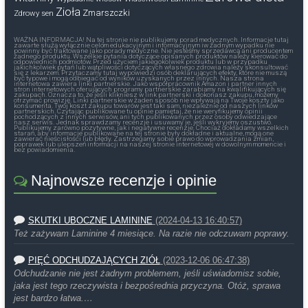
Zioła
Zmarszczki
Zdrowy sen
WAŻNA INFORMACJA! Na tej stronie nie publikujemy porad medycznych. Informacje tutaj
zawarte służą wyłącznie celom edukacyjnym i informacyjnym iw żadnym wypadku nie
powinny być traktowane jako porady medyczne. Nie jesteśmy sprzedawcą ani producentem
żadnego produktu. Wszelkie pytania dotyczące opisanych produktów należy kierować do
odpowiednich podmiotów. Przed użyciem jakiegokolwiek produktu lub w przypadku
jakichkolwiek pytań lub wątpliwości dotyczących własnego zdrowia należy skonsultować
się z lekarzem. Przytaczamy tutaj wypowiedzi osób deklarujących efekty, które nie muszą
być typowe i mogą odbiegać od wyników uzyskanych przez innych. Nasza strona
internetowa zawiera linki partnerskie. Jako współpracownik Amazon i partner innych
stron internetowych oferujących programy partnerskie zarabiamy na kwalifikujących się
zakupach. Oznacza to, że jeśli klikniesz w link partnerski i dokonasz zakupu, możemy
otrzymać prowizję. Linki partnerskie w żaden sposób nie wpływają na Twoje koszty jako
konsumenta. Twój koszt zakupu towarów jest taki sam, niezależnie od naszych linków
partnerskich. Czytając publikowane tu opinie pamiętaj, że nie weryfikujemy opinii
pochodzących z innych serwisów, ani tych publikowanych przez osoby odwiedzające
nasz serwis. Jednak sprawdzamy recenzje i usuwamy je, jeśli wykryjemy oszustwo.
Publikujemy zarówno pozytywne, jak i negatywne recenzje. Chociaż dokładamy wszelkich
starań, aby informacje publikowane na tej stronie były dokładne i aktualne, mogą one
zawierać nieścisłości lub błędy. Zastrzegamy sobie prawo do wprowadzania zmian,
poprawek lub ulepszeń informacji na naszej stronie internetowej w dowolnym momencie i
bez powiadomienia.
Najnowsze recenzje i opinie
SKUTKI UBOCZNE LAMININE
(2024-04-13 16:40:57)
Też zażywam Laminine 4 miesiące. Na razie nie odczuwam poprawy.
PIĘĆ ODCHUDZAJĄCYCH ZIÓŁ
(2023-12-06 06:47:38)
Odchudzanie nie jest żadnym problemem, jeśli uświadomisz sobie,
jaka jest tego rzeczywista i bezpośrednia przyczyna. Otóż, sprawa
jest bardzo łatwa.…