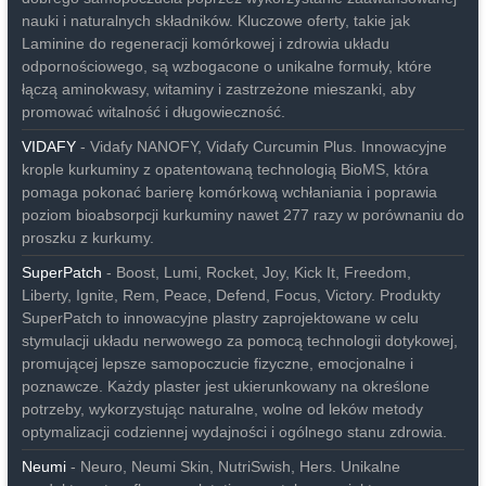
nauki i naturalnych składników. Kluczowe oferty, takie jak
Laminine do regeneracji komórkowej i zdrowia układu
odpornościowego, są wzbogacone o unikalne formuły, które
łączą aminokwasy, witaminy i zastrzeżone mieszanki, aby
promować witalność i długowieczność.
VIDAFY
- Vidafy NANOFY, Vidafy Curcumin Plus. Innowacyjne
krople kurkuminy z opatentowaną technologią BioMS, która
pomaga pokonać barierę komórkową wchłaniania i poprawia
poziom bioabsorpcji kurkuminy nawet 277 razy w porównaniu do
proszku z kurkumy.
SuperPatch
- Boost, Lumi, Rocket, Joy, Kick It, Freedom,
Liberty, Ignite, Rem, Peace, Defend, Focus, Victory. Produkty
SuperPatch to innowacyjne plastry zaprojektowane w celu
stymulacji układu nerwowego za pomocą technologii dotykowej,
promującej lepsze samopoczucie fizyczne, emocjonalne i
poznawcze. Każdy plaster jest ukierunkowany na określone
potrzeby, wykorzystując naturalne, wolne od leków metody
optymalizacji codziennej wydajności i ogólnego stanu zdrowia.
Neumi
- Neuro, Neumi Skin, NutriSwish, Hers. Unikalne