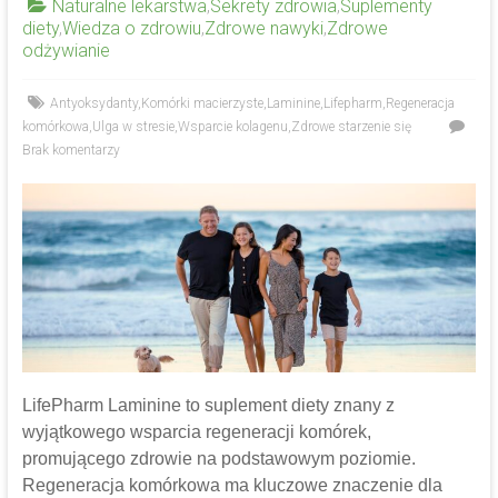
Naturalne lekarstwa
,
Sekrety zdrowia
,
Suplementy
diety
,
Wiedza o zdrowiu
,
Zdrowe nawyki
,
Zdrowe
odżywianie
Antyoksydanty
,
Komórki macierzyste
,
Laminine
,
Lifepharm
,
Regeneracja
komórkowa
,
Ulga w stresie
,
Wsparcie kolagenu
,
Zdrowe starzenie się
Brak komentarzy
LifePharm Laminine to suplement diety znany z
wyjątkowego wsparcia regeneracji komórek,
promującego zdrowie na podstawowym poziomie.
Regeneracja komórkowa ma kluczowe znaczenie dla