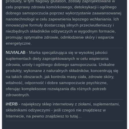
produkty, w tym flagowy glutation, zostały zaprojektowane w
celu poprawy zdrowia komórkowego, detoksykacji i ogólnego
dobrego samopoczucia poprzez wykorzystanie zaawansowanej
nanotechnologii w celu zapewnienia lepszego wchłaniania. Ich
innowacyjne formuły dostarczają silnych przeciwutleniaczy i
niezbędnych składników odżywczych w wygodnym formacie,
promując optymalne zdrowie, odmłodzenie skóry i wsparcie
energetyczne.
NUVIALAB
- Marka specjalizująca się w wysokiej jakości
suplementach diety zaprojektowanych w celu wspierania
zdrowia, urody i ogólnego dobrego samopoczucia. Unikalne
produkty, wykonane z naturalnych składników, koncentrują się
na takich obszarach, jak kontrola masy ciała, zdrowie skóry,
witalność, odporność i dobre samopoczucie psychiczne,
oferując kompleksowe rozwiązania dla różnych potrzeb
zdrowotnych.
iHERB
- największy sklep internetowy z ziołami, suplementami,
składnikami odżywczymi - jeśli czegoś nie znajdziesz w
Internecie, na pewno znajdziesz to tutaj…