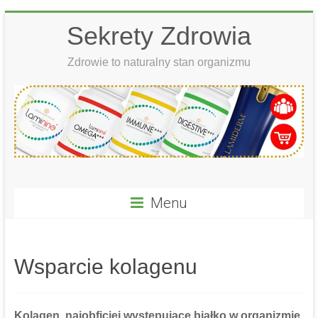
Skip
Sekrety Zdrowia
to
content
Zdrowie to naturalny stan organizmu
Menu
Wsparcie kolagenu
Kolagen, najobficiej występujące białko w organizmie