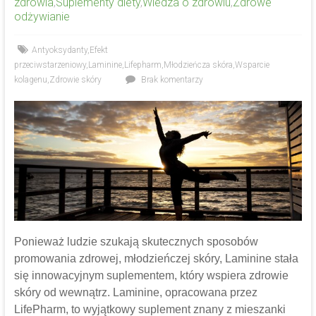
zdrowia
,
Suplementy diety
,
Wiedza o zdrowiu
,
Zdrowe
odżywianie
Antyoksydanty
,
Efekt
przeciwstarzeniowy
,
Laminine
,
Lifepharm
,
Młodzieńcza skóra
,
Wsparcie
kolagenu
,
Zdrowie skóry
Brak komentarzy
Ponieważ ludzie szukają skutecznych sposobów
promowania zdrowej, młodzieńczej skóry, Laminine stała
się innowacyjnym suplementem, który wspiera zdrowie
skóry od wewnątrz. Laminine, opracowana przez
LifePharm, to wyjątkowy suplement znany z mieszanki