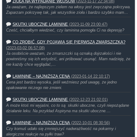
ZIOŁA NA WYPADANIE WŁOSÓW
(2023-11-17 22:34:08)
Ja uważam, że najlepszym zielem na włosy jest zwyczajna pokrzywa.
Zaparzam pokrzywę tak, jak wszystkie zioła i bardzo szybko mam…
SKUTKI UBOCZNE LAMININE
(2023-11-09 23:00:47)
Cześć, chciałbym wiedzieć, czy laminina pomogła Ci na depresję?
CO ZROBIĆ, GDY POJAWIA SIĘ PIERWSZA ZMARSZCZKA?
(2023-03-02 06:57:08)
Ja osobiście uważam, że zmarszczki są oznaką dojrzałości i nie
powinniśmy się ich wstydzić, ani próbować usunąć. Mam nadzieję, że
nie każdy chce wyglądać,…
LAMININE – NAJNIŻSZA CENA
(2023-01-14 22:10:17)
Cena jest bardzo wysoka, jeśli weźmiesz pod uwagę, że jedno
opakowanie niczego nie zmieni.
SKUTKI UBOCZNE LAMININE
(2022-12-23 21:02:01)
A może ktoś mi wyjaśni, co to są skutki uboczne, czyli niepożądane
działanie leku. Na przykład Aspiryna ma skutki uboczne.…
LAMININE – NAJNIŻSZA CENA
(2022-10-01 08:30:56)
Czy komuś udało się zmniejszyć nadwrażliwość na pokarmy i
alergiczne reakcje na pyłki traw?