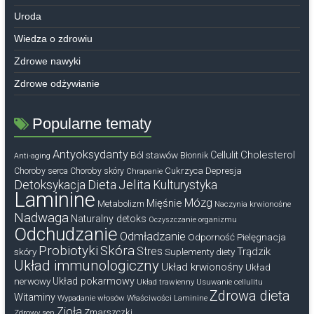
Uroda
Wiedza o zdrowiu
Zdrowe nawyki
Zdrowe odżywianie
Popularne tematy
Antyoksydanty
Cholesterol
Ból stawów
Cellulit
Błonnik
Anti-aging
Cukrzyca
Depresja
Choroby serca
Choroby skóry
Chrapanie
Dieta
Jelita
Detoksykacja
Kulturystyka
Laminine
Mózg
Mięśnie
Metabolizm
Naczynia krwionośne
Nadwaga
Naturalny detoks
Oczyszczanie organizmu
Odchudzanie
Odmładzanie
Odporność
Pielęgnacja
Probiotyki
Skóra
Stres
Trądzik
skóry
Suplementy diety
Układ immunologiczny
Układ krwionośny
Układ
nerwowy
Układ pokarmowy
Układ trawienny
Usuwanie cellulitu
Zdrowa dieta
Witaminy
Wypadanie włosów
Właściwości Laminine
Zioła
Zmarszczki
Zdrowy sen