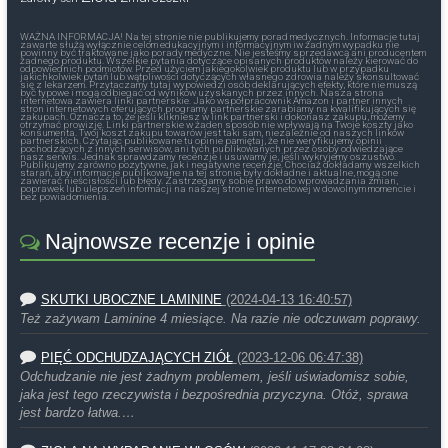
WAŻNA INFORMACJA! Na tej stronie nie publikujemy porad medycznych. Informacje tutaj
zawarte służą wyłącznie celom edukacyjnym i informacyjnym iw żadnym wypadku nie
powinny być traktowane jako porady medyczne. Nie jesteśmy sprzedawcą ani producentem
żadnego produktu. Wszelkie pytania dotyczące opisanych produktów należy kierować do
odpowiednich podmiotów. Przed użyciem jakiegokolwiek produktu lub w przypadku
jakichkolwiek pytań lub wątpliwości dotyczących własnego zdrowia należy skonsultować
się z lekarzem. Przytaczamy tutaj wypowiedzi osób deklarujących efekty, które nie muszą
być typowe i mogą odbiegać od wyników uzyskanych przez innych. Nasza strona
internetowa zawiera linki partnerskie. Jako współpracownik Amazon i partner innych
stron internetowych oferujących programy partnerskie zarabiamy na kwalifikujących się
zakupach. Oznacza to, że jeśli klikniesz w link partnerski i dokonasz zakupu, możemy
otrzymać prowizję. Linki partnerskie w żaden sposób nie wpływają na Twoje koszty jako
konsumenta. Twój koszt zakupu towarów jest taki sam, niezależnie od naszych linków
partnerskich. Czytając publikowane tu opinie pamiętaj, że nie weryfikujemy opinii
pochodzących z innych serwisów, ani tych publikowanych przez osoby odwiedzające
nasz serwis. Jednak sprawdzamy recenzje i usuwamy je, jeśli wykryjemy oszustwo.
Publikujemy zarówno pozytywne, jak i negatywne recenzje. Chociaż dokładamy wszelkich
starań, aby informacje publikowane na tej stronie były dokładne i aktualne, mogą one
zawierać nieścisłości lub błędy. Zastrzegamy sobie prawo do wprowadzania zmian,
poprawek lub ulepszeń informacji na naszej stronie internetowej w dowolnym momencie i
bez powiadomienia.
Najnowsze recenzje i opinie
SKUTKI UBOCZNE LAMININE
(2024-04-13 16:40:57)
Też zażywam Laminine 4 miesiące. Na razie nie odczuwam poprawy.
PIĘĆ ODCHUDZAJĄCYCH ZIÓŁ
(2023-12-06 06:47:38)
Odchudzanie nie jest żadnym problemem, jeśli uświadomisz sobie,
jaka jest tego rzeczywista i bezpośrednia przyczyna. Otóż, sprawa
jest bardzo łatwa.…