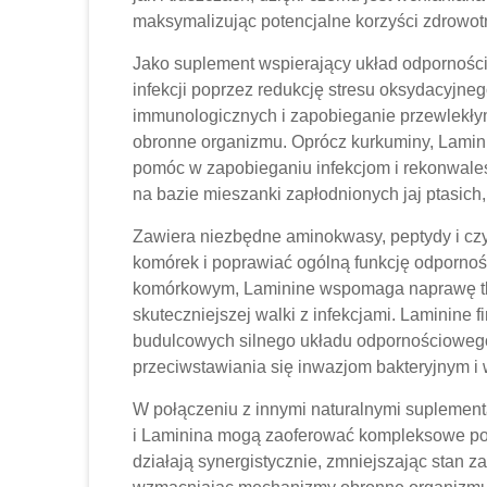
maksymalizując potencjalne korzyści zdrowot
Jako suplement wspierający układ odpornośc
infekcji poprzez redukcję stresu oksydacyjn
immunologicznych i zapobieganie przewlekł
obronne organizmu. Oprócz kurkuminy, Laminin
pomóc w zapobieganiu infekcjom i rekonwales
na bazie mieszanki zapłodnionych jaj ptasich
Zawiera niezbędne aminokwasy, peptydy i czy
komórek i poprawiać ogólną funkcję odporno
komórkowym, Laminine wspomaga naprawę tk
skuteczniejszej walki z infekcjami. Laminine
budulcowych silnego układu odpornościowego
przeciwstawiania się inwazjom bakteryjnym i
W połączeniu z innymi naturalnymi suplementa
i Laminina mogą zaoferować kompleksowe pod
działają synergistycznie, zmniejszając stan 