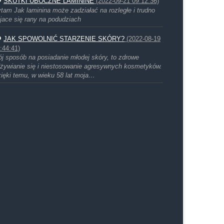
SKUTKI UBOCZNE LAMININE
(2022-09-21 09:12:36)
tam Jak laminina może zadziałać na rozległe i trudno
jace się rany na podudziach
JAK SPOWOLNIĆ STARZENIE SKÓRY?
(2022-08-19
:44:41)
j sposób na posiadanie młodej skóry, to zdrowe
żywianie się i niestosowanie agresywnych kosmetyków.
ięki temu, w wieku 58 lat moja…