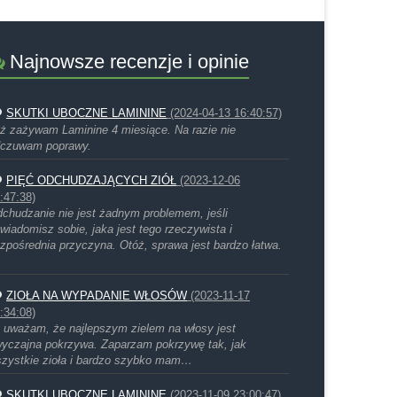
Najnowsze recenzje i opinie
SKUTKI UBOCZNE LAMININE
(2024-04-13 16:40:57)
ż zażywam Laminine 4 miesiące. Na razie nie
czuwam poprawy.
PIĘĆ ODCHUDZAJĄCYCH ZIÓŁ
(2023-12-06
:47:38)
chudzanie nie jest żadnym problemem, jeśli
wiadomisz sobie, jaka jest tego rzeczywista i
zpośrednia przyczyna. Otóż, sprawa jest bardzo łatwa.
ZIOŁA NA WYPADANIE WŁOSÓW
(2023-11-17
:34:08)
 uważam, że najlepszym zielem na włosy jest
yczajna pokrzywa. Zaparzam pokrzywę tak, jak
zystkie zioła i bardzo szybko mam…
SKUTKI UBOCZNE LAMININE
(2023-11-09 23:00:47)