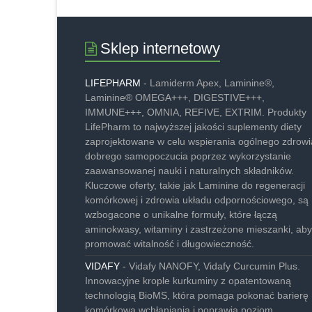
Sklep internetowy
LIFEPHARM
- Lamiderm Apex, Laminine®,
Laminine® OMEGA+++, DIGESTIVE+++,
IMMUNE+++, OMNIA, REFIVE, EXTRIM. Produkty
LifePharm to najwyższej jakości suplementy diety
zaprojektowane w celu wspierania ogólnego zdrowia
dobrego samopoczucia poprzez wykorzystanie
zaawansowanej nauki i naturalnych składników.
Kluczowe oferty, takie jak Laminine do regeneracji
komórkowej i zdrowia układu odpornościowego, są
wzbogacone o unikalne formuły, które łączą
aminokwasy, witaminy i zastrzeżone mieszanki, aby
promować witalność i długowieczność.
VIDAFY
- Vidafy NANOFY, Vidafy Curcumin Plus.
Innowacyjne krople kurkuminy z opatentowaną
technologią BioMS, która pomaga pokonać barierę
komórkową wchłaniania i poprawia poziom