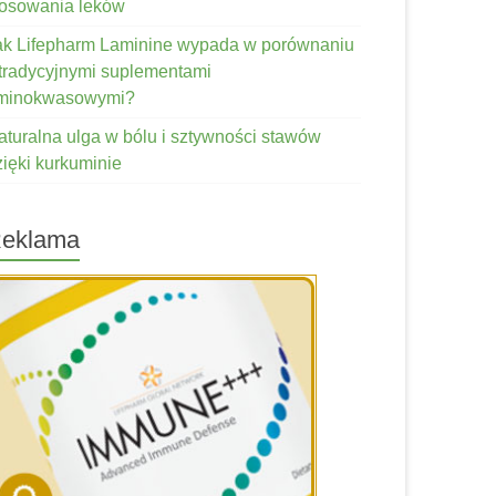
tosowania leków
ak Lifepharm Laminine wypada w porównaniu
 tradycyjnymi suplementami
minokwasowymi?
aturalna ulga w bólu i sztywności stawów
zięki kurkuminie
eklama