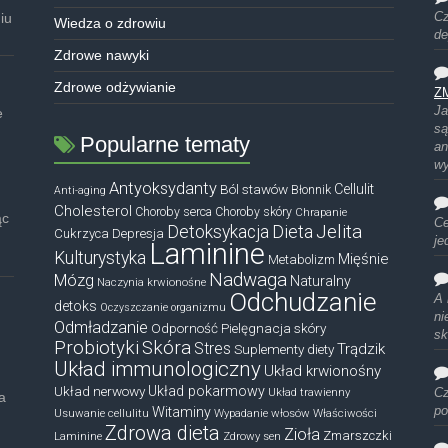
iu
Cz
Wiedza o zdrowiu
de
Zdrowe nawyki
Zdrowe odżywianie
Z
Ja
e
są
Popularne tematy
an
w
Antyoksydanty
Ból stawów
Cellulit
Błonnik
Anti-aging
Cholesterol
Choroby serca
Choroby skóry
Chrapanie
ąc
Ce
Dieta
Jelita
Detoksykacja
Cukrzyca
Depresja
je
Laminine
Kulturystyka
Mięśnie
Metabolizm
Nadwaga
Mózg
Naturalny
Naczynia krwionośne
Odchudzanie
A 
detoks
Oczyszczanie organizmu
ni
Odmładzanie
Odporność
Pielęgnacja skóry
sk
Probiotyki
Skóra
Stres
Trądzik
Suplementy diety
Układ immunologiczny
Układ krwionośny
Układ nerwowy
Układ pokarmowy
Układ trawienny
Cz
a
Witaminy
po
Usuwanie cellulitu
Wypadanie włosów
Właściwości
Zdrowa dieta
Zioła
Zmarszczki
Laminine
Zdrowy sen