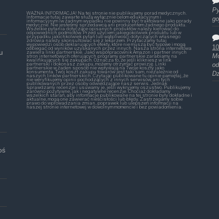
Py
WAŻNA INFORMACJA! Na tej stronie nie publikujemy porad medycznych.
Informacje tutaj zawarte służą wyłącznie celom edukacyjnym i
go
informacyjnym iw żadnym wypadku nie powinny być traktowane jako porady
medyczne. Nie jesteśmy sprzedawcą ani producentem żadnego produktu.
Wszelkie pytania dotyczące opisanych produktów należy kierować do
odpowiednich podmiotów. Przed użyciem jakiegokolwiek produktu lub w
przypadku jakichkolwiek pytań lub wątpliwości dotyczących własnego
zdrowia należy skonsultować się z lekarzem. Przytaczamy tutaj
wypowiedzi osób deklarujących efekty, które nie muszą być typowe i mogą
10
odbiegać od wyników uzyskanych przez innych. Nasza strona internetowa
u
zawiera linki partnerskie. Jako współpracownik Amazon i partner innych
Mó
stron internetowych oferujących programy partnerskie zarabiamy na
kwalifikujących się zakupach. Oznacza to, że jeśli klikniesz w link
partnerski i dokonasz zakupu, możemy otrzymać prowizję. Linki
od
partnerskie w żaden sposób nie wpływają na Twoje koszty jako
konsumenta. Twój koszt zakupu towarów jest taki sam, niezależnie od
Dz
naszych linków partnerskich. Czytając publikowane tu opinie pamiętaj, że
nie weryfikujemy opinii pochodzących z innych serwisów, ani tych
publikowanych przez osoby odwiedzające nasz serwis. Jednak
sprawdzamy recenzje i usuwamy je, jeśli wykryjemy oszustwo. Publikujemy
zarówno pozytywne, jak i negatywne recenzje. Chociaż dokładamy
wszelkich starań, aby informacje publikowane na tej stronie były dokładne i
aktualne, mogą one zawierać nieścisłości lub błędy. Zastrzegamy sobie
prawo do wprowadzania zmian, poprawek lub ulepszeń informacji na
naszej stronie internetowej w dowolnym momencie i bez powiadomienia.
oś