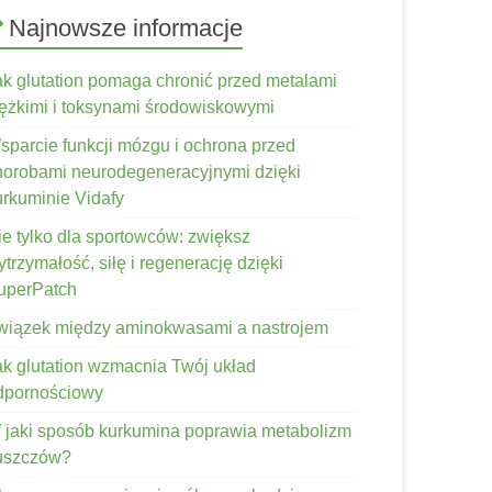
Najnowsze informacje
ak glutation pomaga chronić przed metalami
iężkimi i toksynami środowiskowymi
sparcie funkcji mózgu i ochrona przed
horobami neurodegeneracyjnymi dzięki
urkuminie Vidafy
ie tylko dla sportowców: zwiększ
trzymałość, siłę i regenerację dzięki
uperPatch
wiązek między aminokwasami a nastrojem
ak glutation wzmacnia Twój układ
dpornościowy
 jaki sposób kurkumina poprawia metabolizm
łuszczów?