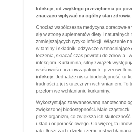
Infekcje,
od zwykłego przeziębienia po pow
znacząco wpływać na ogólny stan zdrowia 
Chociaż współczesna medycyna opracowała wi
się w stronę suplementów diety i naturalnych
zmniejszających ryzyko infekcji. Włączenie na
witaminy i składniki odżywcze wzmacniające
leczenia, skracać czas powrotu do zdrowia i
infekcjom. Kurkumina, silny związek występu
właściwości przeciwzapalnych i przeciwutlen
infekcje.
Jednakże niska biodostępność kurk
trudności z jej skutecznym wchłanianiem. To tu
przełom we wchłanianiu kurkuminy.
Wykorzystując zaawansowaną nanotechnologi
zwiększonej biodostępności. Małe cząsteczki
przez organizm, co zwiększa ich skuteczność
układu odpornościowego. Co więcej, ta innow
jak i tłuszczach, dzięki czemu jest wchłaniana