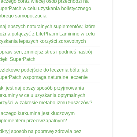
laczego coraz więcej osób przechodzi na
uperPatch w celu uzyskania holistycznego
obrego samopoczucia
 najlepszych naturalnych suplementów, które
ożna połączyć z LifePharm Laminine w celu
zyskania lepszych korzyści zdrowotnych
opraw sen, zmniejsz stres i podnieś nastrój
zięki SuperPatch
ezlekowe podejście do leczenia bólu: jak
uperPatch wspomaga naturalne leczenie
aki jest najlepszy sposób przyjmowania
urkuminy w celu uzyskania optymalnych
orzyści w zakresie metabolizmu tłuszczów?
laczego kurkumina jest kluczowym
uplementem przeciwzapalnym?
dkryj sposób na poprawę zdrowia bez