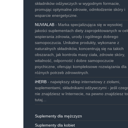
składników odżywczych w wygodnym formacie,
promując optymalne zdrowie, odmłodzenie skóry i
wsparcie energetyczne.
NUVIALAB
- Marka specjalizująca się w wysokiej
jakości suplementach diety zaprojektowanych w cel
wspierania zdrowia, urody i ogólnego dobrego
samopoczucia. Unikalne produkty, wykonane z
naturalnych składników, koncentrują się na takich
obszarach, jak kontrola masy ciała, zdrowie skóry,
witalność, odporność i dobre samopoczucie
psychiczne, oferując kompleksowe rozwiązania dla
różnych potrzeb zdrowotnych.
iHERB
- największy sklep internetowy z ziołami,
suplementami, składnikami odżywczymi - jeśli czeg
nie znajdziesz w Internecie, na pewno znajdziesz to
tutaj…
Suplementy dla mężczyzn
Suplementy dla kobiet