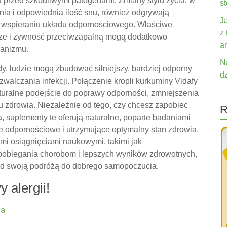
rzed szkodliwymi patogenami. Zmiany stylu życia, w
s
nia i odpowiednia ilość snu, również odgrywają
J
 i wspieraniu układu odpornościowego. Właściwe
z
acze i żywność przeciwzapalną mogą dodatkowo
a
ganizmu.
N
dy, ludzie mogą zbudować silniejszy, bardziej odporny
d
walczania infekcji. Połączenie kropli kurkuminy Vidafy
aturalne podejście do poprawy odporności, zmniejszenia
 zdrowia. Niezależnie od tego, czy chcesz zapobiec
R
, suplementy te oferują naturalne, poparte badaniami
 odpornościowe i utrzymujące optymalny stan zdrowia.
i osiągnięciami naukowymi, takimi jak
pobiegania chorobom i lepszych wyników zdrowotnych,
nad swoją podróżą do dobrego samopoczucia.
 alergii!
ia