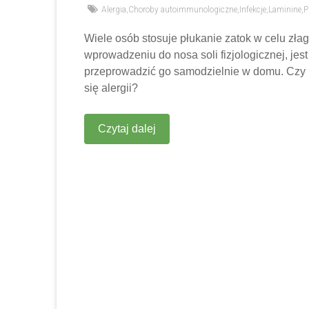
Alergia
,
Choroby autoimmunologiczne
,
Infekcje
,
Laminine
,
P
Wiele osób stosuje płukanie zatok w celu zła
wprowadzeniu do nosa soli fizjologicznej, jes
przeprowadzić go samodzielnie w domu. Czy r
się alergii?
Czytaj dalej