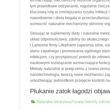
wzmacniając mechanizmy obronne organizmu p
tym prawidłowe odżywianie, regularne ćwicze
kluczową rolę w zmniejszaniu ryzyka infekcji
nawodnienie i dieta bogata w przeciwutleni
wzmocnić naturalne mechanizmy obronne or
Stosując te suplementy diety i naturalne meto
układ odpornościowy, zdolny do skutecznego z
i Laminine firmy Lifepharm zapewnia silne, n
stanu zapalnego i promowania ogólnego stanu
infekcjom, czy przyspieszyć powrót do zdrowia
naukowymi rozwiązanie wzmacniające funkcje
Metody naturalne w połączeniu z nowoczesnym
nanotechnologia, tworzą nowe możliwości za
umożliwiając jednostkom przejęcie kontroli 
Płukanie zatok łagodzi objawy
Naturalne lekarstwa
,
Porady
,
Sekrety zdrow