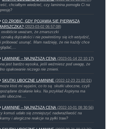
eść, chciałbym wiedzieć, czy laminina pomogła Ci na
presję?
CO ZROBIĆ, GDY POJAWIA SIĘ PIERWSZA
MARSZCZKA?
(2023-03-02 06:57:08)
 osobiście uważam, że zmarszczki
 oznaką dojrzałości i nie powinniśmy się ich wstydzić,
i próbować usunąć. Mam nadzieję, że nie każdy chce
yglądać,…
LAMININE – NAJNIŻSZA CENA
(2023-01-14 22:10:17)
na jest bardzo wysoka, jeśli weźmiesz pod uwagę, że
dno opakowanie niczego nie zmieni.
SKUTKI UBOCZNE LAMININE
(2022-12-23 21:02:01)
może ktoś mi wyjaśni, co to są skutki uboczne, czyli
epożądane działanie leku. Na przykład Aspiryna ma
utki uboczne.…
LAMININE – NAJNIŻSZA CENA
(2022-10-01 08:30:56)
y komuś udało się zmniejszyć nadwrażliwość na
karmy i alergiczne reakcje na pyłki traw?