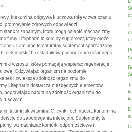
D
ne.
S
d
iowy, kurkumina odgrywa kluczową rolę w zwalczaniu
ego, promowanie zdrowych odpowiedzi
5
ym stanom zapalnym, które mogą osłabić mechanizmy
m
e firmy Lifepharm to kolejny suplement, który może
u
cencji. Laminine to naturalny suplement sporządzony
P
, białek morskich i składników pochodzenia roślinnego.
d
nniki wzrostu, które pomagają wspierać regenerację
B
ściową. Odżywiając organizm na poziomie
S
anek i zwiększa zdolność organizmu do
J
 firmy Lifepharm dostarcza niezbędnych elementów
k
, poprawiając naturalną zdolność organizmu do
k
 wirusowym.
D
mi, takimi jak witamina C, cynk i echinacea, kurkumina
s
ejście do zapobiegania infekcjom. Suplementy te
zapalny, wzmacniając komórki odpornościowe i
O