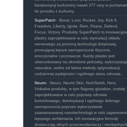
bioabsorpcji kurkuminy nawet 277 razy w porównan
do proszku z kurkumy.
SuperPatch
- Boost, Lumi, Rocket, Joy, Kick It,
Freedom, Liberty, Ignite, Rem, Peace, Defend,
Focus, Victory. Produkty SuperPatch to innowacyjn
plastry zaprojektowane w celu stymulacji układu
nerwowego za pomocą technologii dotykowej,
promującej lepsze samopoczucie fizyczne,
emocjonalne i poznawcze. Każdy plaster jest
ukierunkowany na określone potrzeby, wykorzystuj
naturalne, wolne od leków metody optymalizacji
codziennej wydajności i ogólnego stanu zdrowia.
Neumi
- Neuro, Neumi Skin, NutriSwish, Hers.
Unikalne produkty, w tym flagowy glutation, zostały
zaprojektowane w celu poprawy zdrowia
komórkowego, detoksykacji i ogólnego dobrego
samopoczucia poprzez wykorzystanie
zaawansowanej nanotechnologii w celu zapewnieni
lepszego wchłaniania. Ich innowacyjne formuły
dostarczają silnych przeciwutleniaczy i niezbędnych