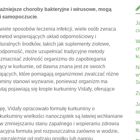
ażniejsze choroby bakteryjne i wirusowe, mogą
i samopoczucie.
J
ele sposobów leczenia infekcji, wiele osób zwraca
c
 metod wspierających układ odpornościowy i
W
turalnych środków, takich jak suplementy ziołowe,
c
 odporność, może uzupełniać tradycyjne metody
k
 wzmacniać zdolność organizmu do zapobiegania
jący w kurkumie, od dawna znana jest ze swoich
N
iających, które pomagają organizmowi zwalczać różne
wy
uminy stanowi wyzwanie, ponieważ organizm ma
S
taj pojawiają się krople kurkuminy Vidafy, oferujące
Z
J
ę, Vidafy opracowało formułę kurkuminy o
o
 kurkuminy wielkości nanocząstek są łatwiej wchłaniane
W
 w zmniejszaniu stanu zapalnego i wspieraniu zdrowia
t
acyjna formuła jest rozpuszczalna zarówno w wodzie,
 niezależnie od rodzaju posiłku lub napoju,