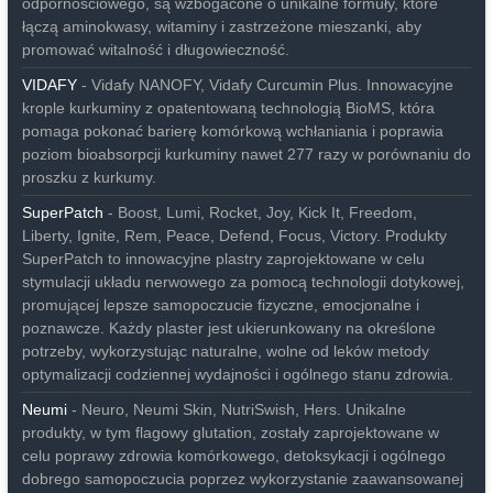
odpornościowego, są wzbogacone o unikalne formuły, które
łączą aminokwasy, witaminy i zastrzeżone mieszanki, aby
promować witalność i długowieczność.
VIDAFY
- Vidafy NANOFY, Vidafy Curcumin Plus. Innowacyjne
krople kurkuminy z opatentowaną technologią BioMS, która
pomaga pokonać barierę komórkową wchłaniania i poprawia
poziom bioabsorpcji kurkuminy nawet 277 razy w porównaniu do
proszku z kurkumy.
SuperPatch
- Boost, Lumi, Rocket, Joy, Kick It, Freedom,
Liberty, Ignite, Rem, Peace, Defend, Focus, Victory. Produkty
SuperPatch to innowacyjne plastry zaprojektowane w celu
stymulacji układu nerwowego za pomocą technologii dotykowej,
promującej lepsze samopoczucie fizyczne, emocjonalne i
poznawcze. Każdy plaster jest ukierunkowany na określone
potrzeby, wykorzystując naturalne, wolne od leków metody
optymalizacji codziennej wydajności i ogólnego stanu zdrowia.
Neumi
- Neuro, Neumi Skin, NutriSwish, Hers. Unikalne
produkty, w tym flagowy glutation, zostały zaprojektowane w
celu poprawy zdrowia komórkowego, detoksykacji i ogólnego
dobrego samopoczucia poprzez wykorzystanie zaawansowanej