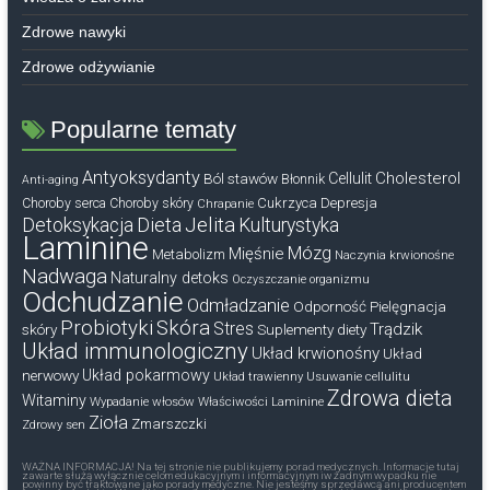
Zdrowe nawyki
Zdrowe odżywianie
Popularne tematy
Antyoksydanty
Cholesterol
Ból stawów
Cellulit
Błonnik
Anti-aging
Cukrzyca
Depresja
Choroby serca
Choroby skóry
Chrapanie
Dieta
Jelita
Detoksykacja
Kulturystyka
Laminine
Mózg
Mięśnie
Metabolizm
Naczynia krwionośne
Nadwaga
Naturalny detoks
Oczyszczanie organizmu
Odchudzanie
Odmładzanie
Odporność
Pielęgnacja
Probiotyki
Skóra
Stres
Trądzik
skóry
Suplementy diety
Układ immunologiczny
Układ krwionośny
Układ
nerwowy
Układ pokarmowy
Układ trawienny
Usuwanie cellulitu
Zdrowa dieta
Witaminy
Wypadanie włosów
Właściwości Laminine
Zioła
Zmarszczki
Zdrowy sen
WAŻNA INFORMACJA! Na tej stronie nie publikujemy porad medycznych. Informacje tutaj
zawarte służą wyłącznie celom edukacyjnym i informacyjnym iw żadnym wypadku nie
powinny być traktowane jako porady medyczne. Nie jesteśmy sprzedawcą ani producentem