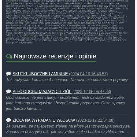
żadnego produktu. Wszelkie pytania dotyczące opisanych produktów należy kierować do
odpowiednich podmiotów. Przed użyciem jakiegokolwiek produktu lub w przypadku
jakichkolwiek pytań lub wątpliwości dotyczących własnego zdrowia należy skonsultować
się z lekarzem. Przytaczamy tutaj wypowiedzi osób deklarujących efekty, które nie muszą
być typowe i mogą odbiegać od wyników uzyskanych przez innych. Nasza strona
internetowa zawiera linki partnerskie. Jako współpracownik Amazon i partner innych
stron internetowych oferujących programy partnerskie zarabiamy na kwalifikujących się
zakupach. Oznacza to, że jeśli klikniesz w link partnerski i dokonasz zakupu, możemy
otrzymać prowizję. Linki partnerskie w żaden sposób nie wpływają na Twoje koszty jako
konsumenta. Twój koszt zakupu towarów jest taki sam, niezależnie od naszych linków
partnerskich. Czytając publikowane tu opinie pamiętaj, że nie weryfikujemy opinii
pochodzących z innych serwisów, ani tych publikowanych przez osoby odwiedzające
nasz serwis. Jednak sprawdzamy recenzje i usuwamy je, jeśli wykryjemy oszustwo.
Publikujemy zarówno pozytywne, jak i negatywne recenzje. Chociaż dokładamy wszelkich
starań, aby informacje publikowane na tej stronie były dokładne i aktualne, mogą one
zawierać nieścisłości lub błędy. Zastrzegamy sobie prawo do wprowadzania zmian,
poprawek lub ulepszeń informacji na naszej stronie internetowej w dowolnym momencie i
bez powiadomienia.
Najnowsze recenzje i opinie
SKUTKI UBOCZNE LAMININE
(2024-04-13 16:40:57)
Też zażywam Laminine 4 miesiące. Na razie nie odczuwam poprawy.
PIĘĆ ODCHUDZAJĄCYCH ZIÓŁ
(2023-12-06 06:47:38)
Odchudzanie nie jest żadnym problemem, jeśli uświadomisz sobie,
jaka jest tego rzeczywista i bezpośrednia przyczyna. Otóż, sprawa
jest bardzo łatwa.…
ZIOŁA NA WYPADANIE WŁOSÓW
(2023-11-17 22:34:08)
Ja uważam, że najlepszym zielem na włosy jest zwyczajna pokrzywa.
Zaparzam pokrzywę tak, jak wszystkie zioła i bardzo szybko mam…