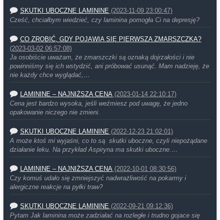
SKUTKI UBOCZNE LAMININE
(2023-11-09 23:00:47)
Cześć, chciałbym wiedzieć, czy laminina pomogła Ci na depresję?
CO ZROBIĆ, GDY POJAWIA SIĘ PIERWSZA ZMARSZCZKA?
(2023-03-02 06:57:08)
Ja osobiście uważam, że zmarszczki są oznaką dojrzałości i nie
powinniśmy się ich wstydzić, ani próbować usunąć. Mam nadzieję, że
nie każdy chce wyglądać,…
LAMININE – NAJNIŻSZA CENA
(2023-01-14 22:10:17)
Cena jest bardzo wysoka, jeśli weźmiesz pod uwagę, że jedno
opakowanie niczego nie zmieni.
SKUTKI UBOCZNE LAMININE
(2022-12-23 21:02:01)
A może ktoś mi wyjaśni, co to są skutki uboczne, czyli niepożądane
działanie leku. Na przykład Aspiryna ma skutki uboczne.…
LAMININE – NAJNIŻSZA CENA
(2022-10-01 08:30:56)
Czy komuś udało się zmniejszyć nadwrażliwość na pokarmy i
alergiczne reakcje na pyłki traw?
SKUTKI UBOCZNE LAMININE
(2022-09-21 09:12:36)
Pytam Jak laminina może zadziałać na rozległe i trudno gojace się