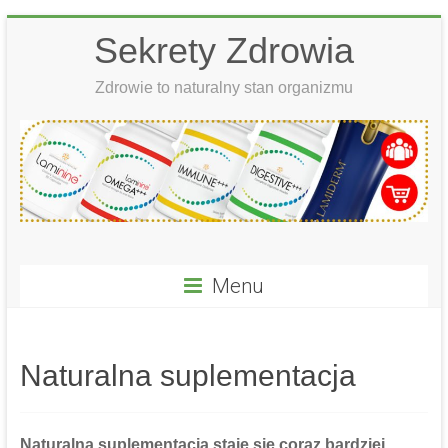
Skip
Sekrety Zdrowia
to
content
Zdrowie to naturalny stan organizmu
Menu
Naturalna suplementacja
Naturalna suplementacja
staje się coraz bardziej