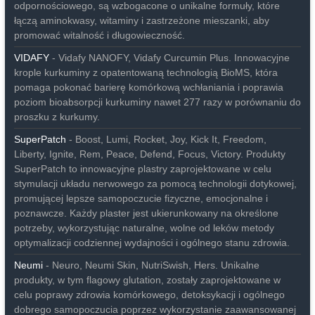
odpornościowego, są wzbogacone o unikalne formuły, które
łączą aminokwasy, witaminy i zastrzeżone mieszanki, aby
promować witalność i długowieczność.
VIDAFY
- Vidafy NANOFY, Vidafy Curcumin Plus. Innowacyjne
krople kurkuminy z opatentowaną technologią BioMS, która
pomaga pokonać barierę komórkową wchłaniania i poprawia
poziom bioabsorpcji kurkuminy nawet 277 razy w porównaniu do
proszku z kurkumy.
SuperPatch
- Boost, Lumi, Rocket, Joy, Kick It, Freedom,
Liberty, Ignite, Rem, Peace, Defend, Focus, Victory. Produkty
SuperPatch to innowacyjne plastry zaprojektowane w celu
stymulacji układu nerwowego za pomocą technologii dotykowej,
promującej lepsze samopoczucie fizyczne, emocjonalne i
poznawcze. Każdy plaster jest ukierunkowany na określone
potrzeby, wykorzystując naturalne, wolne od leków metody
optymalizacji codziennej wydajności i ogólnego stanu zdrowia.
Neumi
- Neuro, Neumi Skin, NutriSwish, Hers. Unikalne
produkty, w tym flagowy glutation, zostały zaprojektowane w
celu poprawy zdrowia komórkowego, detoksykacji i ogólnego
dobrego samopoczucia poprzez wykorzystanie zaawansowanej