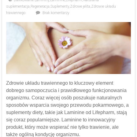
Dawkowanie Lamininy
,
Laminine
,
Lifepharm
,
Naturalna
suplementacja
,
Regeneracja
,
Suplementy
,
Zdrowe jelita
,
Zdrowie układu
trawiennego
Brak komentarzy
Zdrowie układu trawiennego to kluczowy element
dobrego samopoczucia i prawidłowego funkcjonowania
organizmu. Coraz więcej osób poszukuje naturalnych
sposobów wsparcia swojego przewodu pokarmowego, a
suplementy diety, takie jak Laminine od Lifepharm, stają
się coraz popularniejsze. Laminine to innowacyjny
produkt, który może wspierać nie tylko trawienie, ale
także ogólną kondycję organizmu.