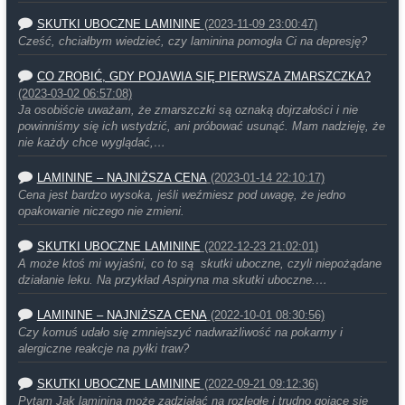
SKUTKI UBOCZNE LAMININE
(2023-11-09 23:00:47)
Cześć, chciałbym wiedzieć, czy laminina pomogła Ci na depresję?
CO ZROBIĆ, GDY POJAWIA SIĘ PIERWSZA ZMARSZCZKA?
(2023-03-02 06:57:08)
Ja osobiście uważam, że zmarszczki są oznaką dojrzałości i nie
powinniśmy się ich wstydzić, ani próbować usunąć. Mam nadzieję, że
nie każdy chce wyglądać,…
LAMININE – NAJNIŻSZA CENA
(2023-01-14 22:10:17)
Cena jest bardzo wysoka, jeśli weźmiesz pod uwagę, że jedno
opakowanie niczego nie zmieni.
SKUTKI UBOCZNE LAMININE
(2022-12-23 21:02:01)
A może ktoś mi wyjaśni, co to są skutki uboczne, czyli niepożądane
działanie leku. Na przykład Aspiryna ma skutki uboczne.…
LAMININE – NAJNIŻSZA CENA
(2022-10-01 08:30:56)
Czy komuś udało się zmniejszyć nadwrażliwość na pokarmy i
alergiczne reakcje na pyłki traw?
SKUTKI UBOCZNE LAMININE
(2022-09-21 09:12:36)
Pytam Jak laminina może zadziałać na rozległe i trudno gojace się