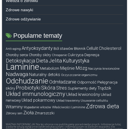
Wiedza o zdrowiu
Zdrowe nawyki
Zdrowe odżywianie
Popularne tematy
Antyoksydanty
Cholesterol
Ból stawów
Cellulit
Błonnik
Anti-aging
Cukrzyca
Depresja
Choroby serca
Choroby skóry
Chrapanie
Dieta
Jelita
Detoksykacja
Kulturystyka
Laminine
Mózg
Mięśnie
Metabolizm
Naczynia krwionośne
Nadwaga
Naturalny detoks
Oczyszczanie organizmu
Odchudzanie
Odmładzanie
Odporność
Pielęgnacja
Probiotyki
Skóra
Stres
Trądzik
skóry
Suplementy diety
Układ immunologiczny
Układ krwionośny
Układ
nerwowy
Układ pokarmowy
Układ trawienny
Usuwanie cellulitu
Zdrowa dieta
Witaminy
Wypadanie włosów
Właściwości Laminine
Zioła
Zmarszczki
Zdrowy sen
WAŻNA INFORMACJA! Na tej stronie nie publikujemy porad medycznych. Informacje tutaj
zawarte służą wyłącznie celom edukacyjnym i informacyjnym iw żadnym wypadku nie
powinny być traktowane jako porady medyczne. Nie jesteśmy sprzedawcą ani producentem