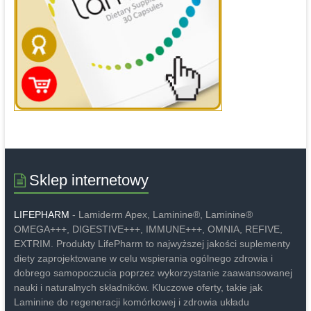
Sklep internetowy
LIFEPHARM
- Lamiderm Apex, Laminine®, Laminine®
OMEGA+++, DIGESTIVE+++, IMMUNE+++, OMNIA, REFIVE,
EXTRIM. Produkty LifePharm to najwyższej jakości suplementy
diety zaprojektowane w celu wspierania ogólnego zdrowia i
dobrego samopoczucia poprzez wykorzystanie zaawansowanej
nauki i naturalnych składników. Kluczowe oferty, takie jak
Laminine do regeneracji komórkowej i zdrowia układu