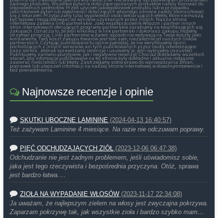
żadnego produktu. Wszelkie pytania dotyczące opisanych produktów należy kierować do
odpowiednich podmiotów. Przed użyciem jakiegokolwiek produktu lub w przypadku
jakichkolwiek pytań lub wątpliwości dotyczących własnego zdrowia należy skonsultować
się z lekarzem. Przytaczamy tutaj wypowiedzi osób deklarujących efekty, które nie muszą
być typowe i mogą odbiegać od wyników uzyskanych przez innych. Nasza strona
internetowa zawiera linki partnerskie. Jako współpracownik Amazon i partner innych
stron internetowych oferujących programy partnerskie zarabiamy na kwalifikujących się
zakupach. Oznacza to, że jeśli klikniesz w link partnerski i dokonasz zakupu, możemy
otrzymać prowizję. Linki partnerskie w żaden sposób nie wpływają na Twoje koszty jako
konsumenta. Twój koszt zakupu towarów jest taki sam, niezależnie od naszych linków
partnerskich. Czytając publikowane tu opinie pamiętaj, że nie weryfikujemy opinii
pochodzących z innych serwisów, ani tych publikowanych przez osoby odwiedzające
nasz serwis. Jednak sprawdzamy recenzje i usuwamy je, jeśli wykryjemy oszustwo.
Publikujemy zarówno pozytywne, jak i negatywne recenzje. Chociaż dokładamy wszelkich
starań, aby informacje publikowane na tej stronie były dokładne i aktualne, mogą one
zawierać nieścisłości lub błędy. Zastrzegamy sobie prawo do wprowadzania zmian,
poprawek lub ulepszeń informacji na naszej stronie internetowej w dowolnym momencie i
bez powiadomienia.
Najnowsze recenzje i opinie
SKUTKI UBOCZNE LAMININE
(2024-04-13 16:40:57)
Też zażywam Laminine 4 miesiące. Na razie nie odczuwam poprawy.
PIĘĆ ODCHUDZAJĄCYCH ZIÓŁ
(2023-12-06 06:47:38)
Odchudzanie nie jest żadnym problemem, jeśli uświadomisz sobie,
jaka jest tego rzeczywista i bezpośrednia przyczyna. Otóż, sprawa
jest bardzo łatwa.…
ZIOŁA NA WYPADANIE WŁOSÓW
(2023-11-17 22:34:08)
Ja uważam, że najlepszym zielem na włosy jest zwyczajna pokrzywa.
Zaparzam pokrzywę tak, jak wszystkie zioła i bardzo szybko mam…