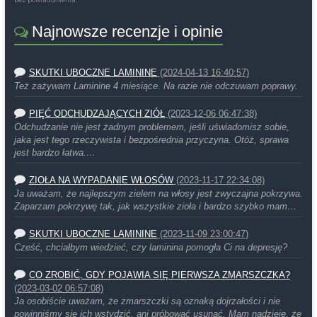
Najnowsze recenzje i opinie
SKUTKI UBOCZNE LAMININE
(2024-04-13 16:40:57)
Też zażywam Laminine 4 miesiące. Na razie nie odczuwam poprawy.
PIĘĆ ODCHUDZAJĄCYCH ZIÓŁ
(2023-12-06 06:47:38)
Odchudzanie nie jest żadnym problemem, jeśli uświadomisz sobie,
jaka jest tego rzeczywista i bezpośrednia przyczyna. Otóż, sprawa
jest bardzo łatwa.…
ZIOŁA NA WYPADANIE WŁOSÓW
(2023-11-17 22:34:08)
Ja uważam, że najlepszym zielem na włosy jest zwyczajna pokrzywa.
Zaparzam pokrzywę tak, jak wszystkie zioła i bardzo szybko mam…
SKUTKI UBOCZNE LAMININE
(2023-11-09 23:00:47)
Cześć, chciałbym wiedzieć, czy laminina pomogła Ci na depresję?
CO ZROBIĆ, GDY POJAWIA SIĘ PIERWSZA ZMARSZCZKA?
(2023-03-02 06:57:08)
Ja osobiście uważam, że zmarszczki są oznaką dojrzałości i nie
powinniśmy się ich wstydzić, ani próbować usunąć. Mam nadzieję, że