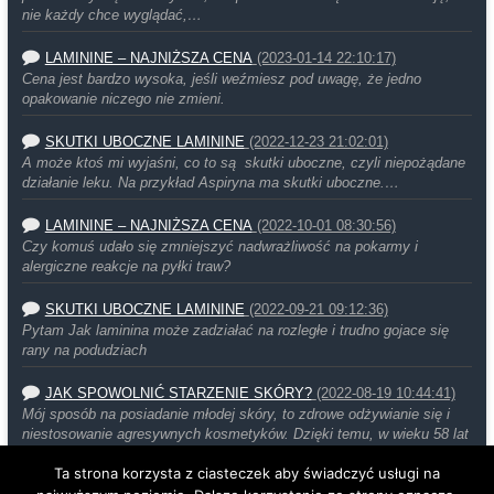
nie każdy chce wyglądać,…
LAMININE – NAJNIŻSZA CENA
(2023-01-14 22:10:17)
Cena jest bardzo wysoka, jeśli weźmiesz pod uwagę, że jedno
opakowanie niczego nie zmieni.
SKUTKI UBOCZNE LAMININE
(2022-12-23 21:02:01)
A może ktoś mi wyjaśni, co to są skutki uboczne, czyli niepożądane
działanie leku. Na przykład Aspiryna ma skutki uboczne.…
LAMININE – NAJNIŻSZA CENA
(2022-10-01 08:30:56)
Czy komuś udało się zmniejszyć nadwrażliwość na pokarmy i
alergiczne reakcje na pyłki traw?
SKUTKI UBOCZNE LAMININE
(2022-09-21 09:12:36)
Pytam Jak laminina może zadziałać na rozległe i trudno gojace się
rany na podudziach
JAK SPOWOLNIĆ STARZENIE SKÓRY?
(2022-08-19 10:44:41)
Mój sposób na posiadanie młodej skóry, to zdrowe odżywianie się i
niestosowanie agresywnych kosmetyków. Dzięki temu, w wieku 58 lat
moja…
Ta strona korzysta z ciasteczek aby świadczyć usługi na