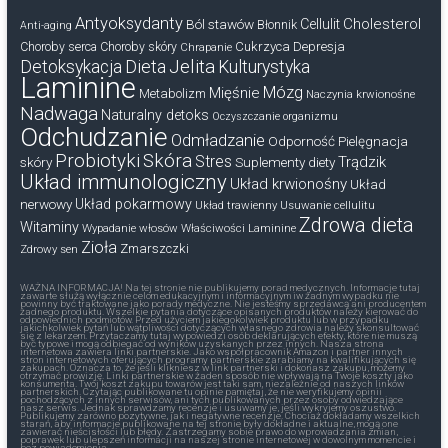
Antyoksydanty
Cholesterol
Ból stawów
Cellulit
Błonnik
Anti-aging
Cukrzyca
Depresja
Choroby serca
Choroby skóry
Chrapanie
Dieta
Jelita
Detoksykacja
Kulturystyka
Laminine
Mózg
Mięśnie
Metabolizm
Naczynia krwionośne
Nadwaga
Naturalny detoks
Oczyszczanie organizmu
Odchudzanie
Odmładzanie
Odporność
Pielęgnacja
Probiotyki
Skóra
Stres
Trądzik
skóry
Suplementy diety
Układ immunologiczny
Układ krwionośny
Układ
nerwowy
Układ pokarmowy
Układ trawienny
Usuwanie cellulitu
Zdrowa dieta
Witaminy
Wypadanie włosów
Właściwości Laminine
Zioła
Zmarszczki
Zdrowy sen
WAŻNA INFORMACJA! Na tej stronie nie publikujemy porad medycznych. Informacje tutaj
zawarte służą wyłącznie celom edukacyjnym i informacyjnym iw żadnym wypadku nie
powinny być traktowane jako porady medyczne. Nie jesteśmy sprzedawcą ani producentem
żadnego produktu. Wszelkie pytania dotyczące opisanych produktów należy kierować do
odpowiednich podmiotów. Przed użyciem jakiegokolwiek produktu lub w przypadku
jakichkolwiek pytań lub wątpliwości dotyczących własnego zdrowia należy skonsultować
się z lekarzem. Przytaczamy tutaj wypowiedzi osób deklarujących efekty, które nie muszą
być typowe i mogą odbiegać od wyników uzyskanych przez innych. Nasza strona
internetowa zawiera linki partnerskie. Jako współpracownik Amazon i partner innych
stron internetowych oferujących programy partnerskie zarabiamy na kwalifikujących się
zakupach. Oznacza to, że jeśli klikniesz w link partnerski i dokonasz zakupu, możemy
otrzymać prowizję. Linki partnerskie w żaden sposób nie wpływają na Twoje koszty jako
konsumenta. Twój koszt zakupu towarów jest taki sam, niezależnie od naszych linków
partnerskich. Czytając publikowane tu opinie pamiętaj, że nie weryfikujemy opinii
pochodzących z innych serwisów, ani tych publikowanych przez osoby odwiedzające
nasz serwis. Jednak sprawdzamy recenzje i usuwamy je, jeśli wykryjemy oszustwo.
Publikujemy zarówno pozytywne, jak i negatywne recenzje. Chociaż dokładamy wszelkich
starań, aby informacje publikowane na tej stronie były dokładne i aktualne, mogą one
zawierać nieścisłości lub błędy. Zastrzegamy sobie prawo do wprowadzania zmian,
poprawek lub ulepszeń informacji na naszej stronie internetowej w dowolnym momencie i
bez powiadomienia.