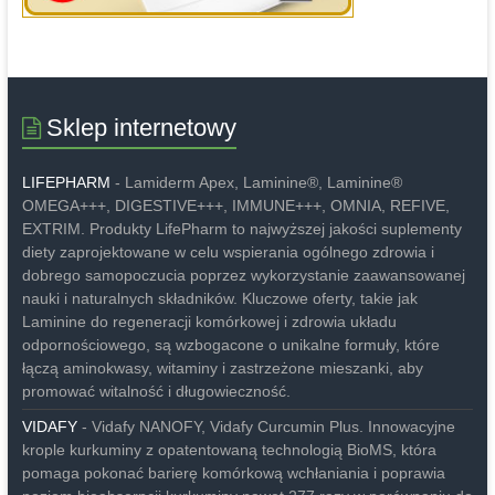
Sklep internetowy
LIFEPHARM
- Lamiderm Apex, Laminine®, Laminine®
OMEGA+++, DIGESTIVE+++, IMMUNE+++, OMNIA, REFIVE,
EXTRIM. Produkty LifePharm to najwyższej jakości suplementy
diety zaprojektowane w celu wspierania ogólnego zdrowia i
dobrego samopoczucia poprzez wykorzystanie zaawansowanej
nauki i naturalnych składników. Kluczowe oferty, takie jak
Laminine do regeneracji komórkowej i zdrowia układu
odpornościowego, są wzbogacone o unikalne formuły, które
łączą aminokwasy, witaminy i zastrzeżone mieszanki, aby
promować witalność i długowieczność.
VIDAFY
- Vidafy NANOFY, Vidafy Curcumin Plus. Innowacyjne
krople kurkuminy z opatentowaną technologią BioMS, która
pomaga pokonać barierę komórkową wchłaniania i poprawia