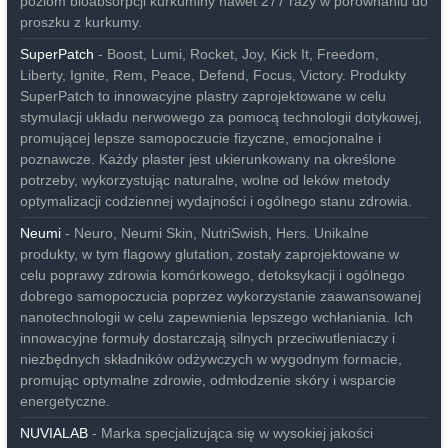
poziom bioabsorpcji kurkuminy nawet 277 razy w porównaniu do
proszku z kurkumy.
SuperPatch
- Boost, Lumi, Rocket, Joy, Kick It, Freedom,
Liberty, Ignite, Rem, Peace, Defend, Focus, Victory. Produkty
SuperPatch to innowacyjne plastry zaprojektowane w celu
stymulacji układu nerwowego za pomocą technologii dotykowej,
promującej lepsze samopoczucie fizyczne, emocjonalne i
poznawcze. Każdy plaster jest ukierunkowany na określone
potrzeby, wykorzystując naturalne, wolne od leków metody
optymalizacji codziennej wydajności i ogólnego stanu zdrowia.
Neumi
- Neuro, Neumi Skin, NutriSwish, Hers. Unikalne
produkty, w tym flagowy glutation, zostały zaprojektowane w
celu poprawy zdrowia komórkowego, detoksykacji i ogólnego
dobrego samopoczucia poprzez wykorzystanie zaawansowanej
nanotechnologii w celu zapewnienia lepszego wchłaniania. Ich
innowacyjne formuły dostarczają silnych przeciwutleniaczy i
niezbędnych składników odżywczych w wygodnym formacie,
promując optymalne zdrowie, odmłodzenie skóry i wsparcie
energetyczne.
NUVIALAB
- Marka specjalizująca się w wysokiej jakości