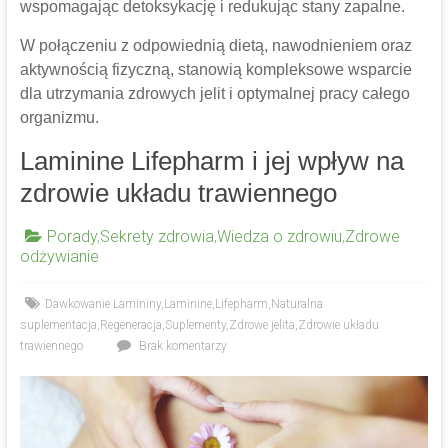
wspomagając detoksykację i redukując stany zapalne.
W połączeniu z odpowiednią dietą, nawodnieniem oraz
aktywnością fizyczną, stanowią kompleksowe wsparcie
dla utrzymania zdrowych jelit i optymalnej pracy całego
organizmu.
Laminine Lifepharm i jej wpływ na
zdrowie układu trawiennego
Porady
,
Sekrety zdrowia
,
Wiedza o zdrowiu
,
Zdrowe
odżywianie
Dawkowanie Lamininy
,
Laminine
,
Lifepharm
,
Naturalna
suplementacja
,
Regeneracja
,
Suplementy
,
Zdrowe jelita
,
Zdrowie układu
trawiennego
Brak komentarzy