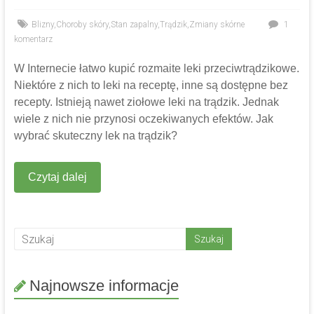
Blizny
,
Choroby skóry
,
Stan zapalny
,
Trądzik
,
Zmiany skórne
1
komentarz
W Internecie łatwo kupić rozmaite leki przeciwtrądzikowe.
Niektóre z nich to leki na receptę, inne są dostępne bez
recepty. Istnieją nawet ziołowe leki na trądzik. Jednak
wiele z nich nie przynosi oczekiwanych efektów. Jak
wybrać skuteczny lek na trądzik?
Czytaj dalej
Najnowsze informacje