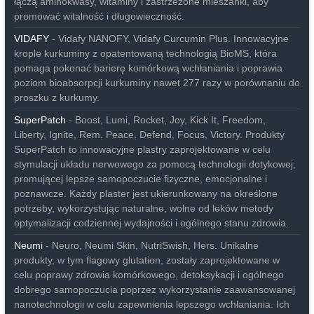
łączą aminokwasy, witaminy i zastrzeżone mieszanki, aby
promować witalność i długowieczność.
VIDAFY
- Vidafy NANOFY, Vidafy Curcumin Plus. Innowacyjne
krople kurkuminy z opatentowaną technologią BioMS, która
pomaga pokonać barierę komórkową wchłaniania i poprawia
poziom bioabsorpcji kurkuminy nawet 277 razy w porównaniu do
proszku z kurkumy.
SuperPatch
- Boost, Lumi, Rocket, Joy, Kick It, Freedom,
Liberty, Ignite, Rem, Peace, Defend, Focus, Victory. Produkty
SuperPatch to innowacyjne plastry zaprojektowane w celu
stymulacji układu nerwowego za pomocą technologii dotykowej,
promującej lepsze samopoczucie fizyczne, emocjonalne i
poznawcze. Każdy plaster jest ukierunkowany na określone
potrzeby, wykorzystując naturalne, wolne od leków metody
optymalizacji codziennej wydajności i ogólnego stanu zdrowia.
Neumi
- Neuro, Neumi Skin, NutriSwish, Hers. Unikalne
produkty, w tym flagowy glutation, zostały zaprojektowane w
celu poprawy zdrowia komórkowego, detoksykacji i ogólnego
dobrego samopoczucia poprzez wykorzystanie zaawansowanej
nanotechnologii w celu zapewnienia lepszego wchłaniania. Ich