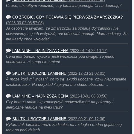
SKUTKI UBOCZNE LAMININE
(2023-11-09 23:00:47)
Cześć, chciałbym wiedzieć, czy laminina pomogła Ci na depresję?
CO ZROBIĆ, GDY POJAWIA SIĘ PIERWSZA ZMARSZCZKA?
(2023-03-02 06:57:08)
Ja osobiście uważam, że zmarszczki są oznaką dojrzałości i nie
powinniśmy się ich wstydzić, ani próbować usunąć. Mam nadzieję, że
nie każdy chce wyglądać,…
LAMININE – NAJNIŻSZA CENA
(2023-01-14 22:10:17)
Cena jest bardzo wysoka, jeśli weźmiesz pod uwagę, że jedno
opakowanie niczego nie zmieni.
SKUTKI UBOCZNE LAMININE
(2022-12-23 21:02:01)
A może ktoś mi wyjaśni, co to są skutki uboczne, czyli niepożądane
działanie leku. Na przykład Aspiryna ma skutki uboczne.…
LAMININE – NAJNIŻSZA CENA
(2022-10-01 08:30:56)
Czy komuś udało się zmniejszyć nadwrażliwość na pokarmy i
alergiczne reakcje na pyłki traw?
SKUTKI UBOCZNE LAMININE
(2022-09-21 09:12:36)
Pytam Jak laminina może zadziałać na rozległe i trudno gojace się
rany na podudziach