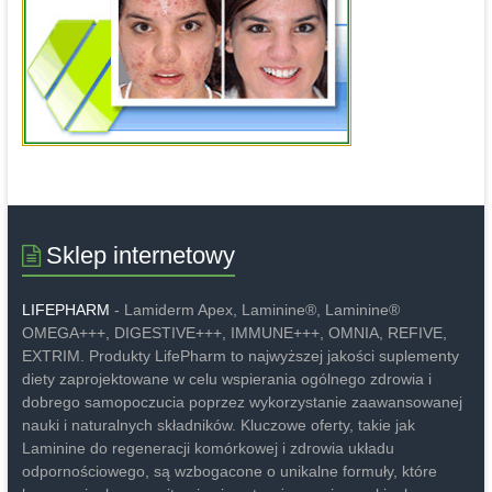
Sklep internetowy
LIFEPHARM
- Lamiderm Apex, Laminine®, Laminine®
OMEGA+++, DIGESTIVE+++, IMMUNE+++, OMNIA, REFIVE,
EXTRIM. Produkty LifePharm to najwyższej jakości suplementy
diety zaprojektowane w celu wspierania ogólnego zdrowia i
dobrego samopoczucia poprzez wykorzystanie zaawansowanej
nauki i naturalnych składników. Kluczowe oferty, takie jak
Laminine do regeneracji komórkowej i zdrowia układu
odpornościowego, są wzbogacone o unikalne formuły, które