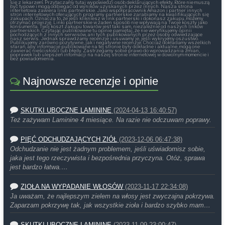
się z lekarzem. Przytaczamy tutaj wypowiedzi osób deklarujących efekty, które nie muszą
być typowe i mogą odbiegać od wyników uzyskanych przez innych. Nasza strona
internetowa zawiera linki partnerskie. Jako współpracownik Amazon i partner innych
stron internetowych oferujących programy partnerskie zarabiamy na kwalifikujących się
zakupach. Oznacza to, że jeśli klikniesz w link partnerski i dokonasz zakupu, możemy
otrzymać prowizję. Linki partnerskie w żaden sposób nie wpływają na Twoje koszty jako
konsumenta. Twój koszt zakupu towarów jest taki sam, niezależnie od naszych linków
partnerskich. Czytając publikowane tu opinie pamiętaj, że nie weryfikujemy opinii
pochodzących z innych serwisów, ani tych publikowanych przez osoby odwiedzające
nasz serwis. Jednak sprawdzamy recenzje i usuwamy je, jeśli wykryjemy oszustwo.
Publikujemy zarówno pozytywne, jak i negatywne recenzje. Chociaż dokładamy wszelkich
starań, aby informacje publikowane na tej stronie były dokładne i aktualne, mogą one
zawierać nieścisłości lub błędy. Zastrzegamy sobie prawo do wprowadzania zmian,
poprawek lub ulepszeń informacji na naszej stronie internetowej w dowolnym momencie i
bez powiadomienia.
Najnowsze recenzje i opinie
SKUTKI UBOCZNE LAMININE
(2024-04-13 16:40:57)
Też zażywam Laminine 4 miesiące. Na razie nie odczuwam poprawy.
PIĘĆ ODCHUDZAJĄCYCH ZIÓŁ
(2023-12-06 06:47:38)
Odchudzanie nie jest żadnym problemem, jeśli uświadomisz sobie,
jaka jest tego rzeczywista i bezpośrednia przyczyna. Otóż, sprawa
jest bardzo łatwa.…
ZIOŁA NA WYPADANIE WŁOSÓW
(2023-11-17 22:34:08)
Ja uważam, że najlepszym zielem na włosy jest zwyczajna pokrzywa.
Zaparzam pokrzywę tak, jak wszystkie zioła i bardzo szybko mam…