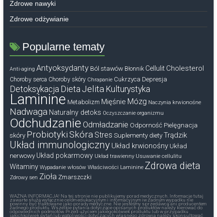
Zdrowe nawyki
Zdrowe odżywianie
Popularne tematy
Antyoksydanty
Cholesterol
Ból stawów
Cellulit
Błonnik
Anti-aging
Cukrzyca
Depresja
Choroby serca
Choroby skóry
Chrapanie
Dieta
Jelita
Detoksykacja
Kulturystyka
Laminine
Mózg
Mięśnie
Metabolizm
Naczynia krwionośne
Nadwaga
Naturalny detoks
Oczyszczanie organizmu
Odchudzanie
Odmładzanie
Odporność
Pielęgnacja
Probiotyki
Skóra
Stres
Trądzik
skóry
Suplementy diety
Układ immunologiczny
Układ krwionośny
Układ
nerwowy
Układ pokarmowy
Układ trawienny
Usuwanie cellulitu
Zdrowa dieta
Witaminy
Wypadanie włosów
Właściwości Laminine
Zioła
Zmarszczki
Zdrowy sen
WAŻNA INFORMACJA! Na tej stronie nie publikujemy porad medycznych. Informacje tutaj
zawarte służą wyłącznie celom edukacyjnym i informacyjnym iw żadnym wypadku nie
powinny być traktowane jako porady medyczne. Nie jesteśmy sprzedawcą ani producentem
żadnego produktu. Wszelkie pytania dotyczące opisanych produktów należy kierować do
odpowiednich podmiotów. Przed użyciem jakiegokolwiek produktu lub w przypadku
jakichkolwiek pytań lub wątpliwości dotyczących własnego zdrowia należy skonsultować