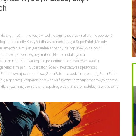
ch
 do siły mięśni
,
Innowacje w technologii fitness
,
Jak naturalnie poprawić
ogiczna dla siły
,
Korzyści dla wydajności dzięki SuperPatch
,
Metody
ie zmęczenia mięśni
,
Naturalne sposoby na poprawę wydajności
ralne zwiększenie wytrzymałości
,
Neuromodulacja dla
ci treningu
,
Poprawa gojenia po treningu
,
Poprawa równowagi i
generacja mięśni i Superpatch
,
Ścieżki neuronowe i sprawność
rPatch i wydajność sportowa
,
SuperPatch na codzienną energię
,
SuperPatch
ję regeneracji
,
Wsparcie sprawności fizycznej bez suplementów
,
Wsparcie
la siły
,
Zmniejszenie stanu zapalnego dzięki neuromodulacji
,
Zwiększenie