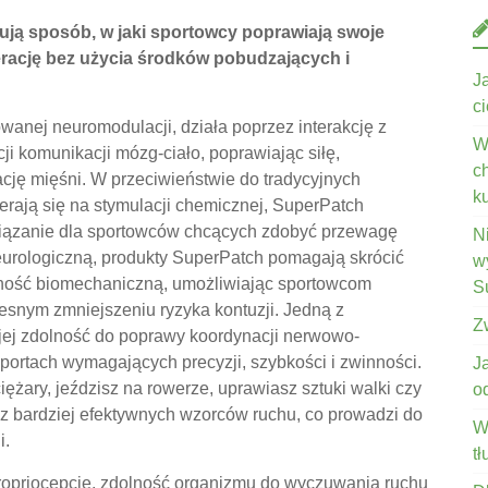
ują sposób, w jaki sportowcy poprawiają swoje
erację bez użycia środków pobudzających i
J
c
anej neuromodulacji, działa poprzez interakcję z
W
ji komunikacji mózg-ciało, poprawiając siłę,
c
cję mięśni. W przeciwieństwie do tradycyjnych
k
erają się na stymulacji chemicznej, SuperPatch
wiązanie dla sportowców chcących zdobyć przewagę
N
eurologiczną, produkty SuperPatch pomagają skrócić
wy
ajność biomechaniczną, umożliwiając sportowcom
S
snym zmniejszeniu ryzyka kontuzji. Jedną z
Z
 jej zdolność do poprawy koordynacji nerwowo-
portach wymagających precyzji, szybkości i zwinności.
J
iężary, jeździsz na rowerze, uprawiasz sztuki walki czy
o
 z bardziej efektywnych wzorców ruchu, co prowadzi do
W
i.
t
priocepcję, zdolność organizmu do wyczuwania ruchu