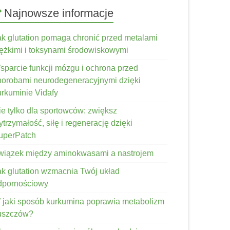
Najnowsze informacje
ak glutation pomaga chronić przed metalami
iężkimi i toksynami środowiskowymi
sparcie funkcji mózgu i ochrona przed
horobami neurodegeneracyjnymi dzięki
urkuminie Vidafy
ie tylko dla sportowców: zwiększ
trzymałość, siłę i regenerację dzięki
uperPatch
wiązek między aminokwasami a nastrojem
ak glutation wzmacnia Twój układ
dpornościowy
 jaki sposób kurkumina poprawia metabolizm
łuszczów?