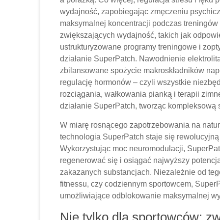
wydajność, zapobiegając zmęczeniu psychic
maksymalnej koncentracji podczas treningów 
zwiększających wydajność, takich jak odpowi
ustrukturyzowane programy treningowe i zop
działanie SuperPatch. Nawodnienie elektroli
zbilansowane spożycie makroskładników napę
regulację hormonów – czyli wszystkie niezbę
rozciągania, wałkowania pianką i terapii zi
działanie SuperPatch, tworząc kompleksową s
W miarę rosnącego zapotrzebowania na natur
technologia SuperPatch staje się rewolucyjną 
Wykorzystując moc neuromodulacji, SuperPat
regenerować się i osiągać najwyższy potencja
zakazanych substancjach. Niezależnie od te
fitnessu, czy codziennym sportowcem, SuperP
umożliwiające odblokowanie maksymalnej wyd
Nie tylko dla sportowców: zw