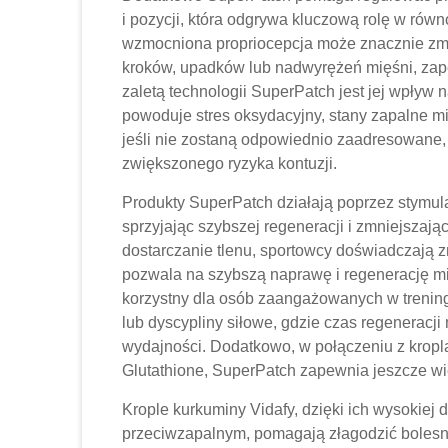
i pozycji, która odgrywa kluczową rolę w rów
wzmocniona propriocepcja może znacznie z
kroków, upadków lub nadwyrężeń mięśni, zap
zaletą technologii SuperPatch jest jej wpływ
powoduje stres oksydacyjny, stany zapalne mi
jeśli nie zostaną odpowiednio zaadresowane,
zwiększonego ryzyka kontuzji.
Produkty SuperPatch działają poprzez stymu
sprzyjając szybszej regeneracji i zmniejszaj
dostarczanie tlenu, sportowcy doświadczają
pozwala na szybszą naprawę i regenerację mię
korzystny dla osób zaangażowanych w trening
lub dyscypliny siłowe, gdzie czas regeneracji
wydajności. Dodatkowo, w połączeniu z kropl
Glutathione, SuperPatch zapewnia jeszcze wi
Krople kurkuminy Vidafy, dzięki ich wysokiej 
przeciwzapalnym, pomagają złagodzić bolesno