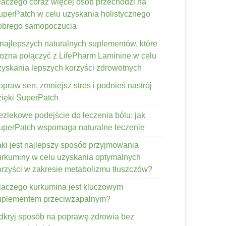
laczego coraz więcej osób przechodzi na
uperPatch w celu uzyskania holistycznego
obrego samopoczucia
 najlepszych naturalnych suplementów, które
ożna połączyć z LifePharm Laminine w celu
zyskania lepszych korzyści zdrowotnych
opraw sen, zmniejsz stres i podnieś nastrój
zięki SuperPatch
ezlekowe podejście do leczenia bólu: jak
uperPatch wspomaga naturalne leczenie
aki jest najlepszy sposób przyjmowania
urkuminy w celu uzyskania optymalnych
orzyści w zakresie metabolizmu tłuszczów?
laczego kurkumina jest kluczowym
uplementem przeciwzapalnym?
dkryj sposób na poprawę zdrowia bez