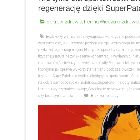
regenerację dzięki SuperPat
Sekrety zdrowia
,
Trening
,
Wiedza o zdrowiu
Bezlekowy wzmacniacz wydajności
,
Holistyczne podejście
wytrzymałość
,
Jak utrzymać poziom energii
,
Koordynacja neurol
szybszej regeneracji mięśni
,
Najlepsze sposoby na zmniejszen
fizycznej
,
Naturalne zwiększenie koncentracji i wydajności
,
Natu
sportowców
,
Nieinwazyjne zwiększenie siły
,
Poprawa efektywnoś
koordynacji
,
Poprawa wykorzystania tlenu podczas ćwiczeń
,
Re
fizyczna
,
SuperPatch dla osób niebędących sportowcami
,
Supe
na dobre samopoczucie i mobilność
,
SuperPatch na optymalizac
treningu wytrzymałościowego
,
Wydolność nerwowo-mięśniowa d
siły bez stymulantów
Brak komentarzy