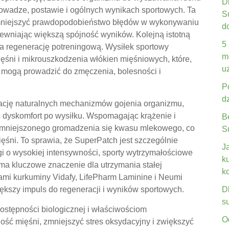
D
nowadze, postawie i ogólnych wynikach sportowych. Ta
S
mniejszyć prawdopodobieństwo błędów w wykonywaniu
d
ewniając większą spójność wyników. Kolejną istotną
5
 na regenerację potreningową. Wysiłek sportowy
m
ęśni i mikrouszkodzenia włókien mięśniowych, które,
u
 mogą prowadzić do zmęczenia, bolesności i
P
d
lację naturalnych mechanizmów gojenia organizmu,
ąc dyskomfort po wysiłku. Wspomagając krążenie i
B
 zmniejszonego gromadzenia się kwasu mlekowego, co
S
śni. To sprawia, że ​​SuperPatch jest szczególnie
J
i o wysokiej intensywności, sporty wytrzymałościowe
k
 ma kluczowe znaczenie dla utrzymania stałej
k
ami kurkuminy Vidafy, LifePharm Laminine i Neumi
ększy impuls do regeneracji i wyników sportowych.
D
s
dostępności biologicznej i właściwościom
O
ść mięśni, zmniejszyć stres oksydacyjny i zwiększyć