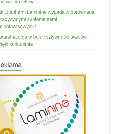
tosowania leków
ak Lifepharm Laminine wypada w porównaniu
 tradycyjnymi suplementami
minokwasowymi?
aturalna ulga w bólu i sztywności stawów
zięki kurkuminie
eklama