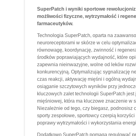
SuperPatch i wyniki sportowe rewolucjoniz
możliwości fizyczne, wytrzymałość i regen
farmaceutyków.
Technologia SuperPatch, oparta na zaawansow
neuroreceptorami w skórze w celu optymalizac
równowagę, koordynację, zwinność i regenera
środków poprawiających wydajność, które opi
zapewnia nieinwazyjne, wolne od leków roz
konkurencyjną. Optymalizując sygnalizację n
czas reakcji, aktywację mięśni i ogólną wyd
osiąganie szczytowych wyników przy jednocze
kluczowych zalet technologii SuperPatch jest
mięśniowej, która ma kluczowe znaczenie w s
Niezależnie od tego, czy biegasz, podnosisz c
sporty zespołowe, sportowcy czerpią korzyści
poprawy wytrzymałości i wykorzystania energi
Dodatkowo SuperPatch pomaga regulować pro