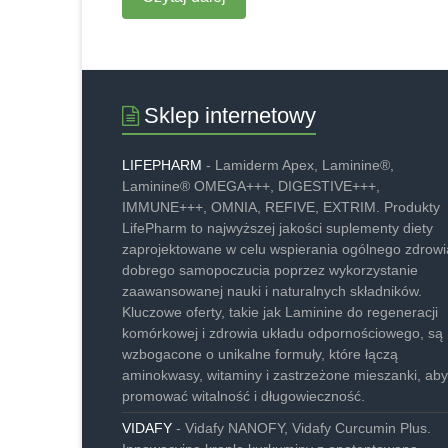
Sklep internetowy
LIFEPHARM
- Lamiderm Apex, Laminine®,
Laminine® OMEGA+++, DIGESTIVE+++,
IMMUNE+++, OMNIA, REFIVE, EXTRIM. Produkty
LifePharm to najwyższej jakości suplementy diety
zaprojektowane w celu wspierania ogólnego zdrowia
dobrego samopoczucia poprzez wykorzystanie
zaawansowanej nauki i naturalnych składników.
Kluczowe oferty, takie jak Laminine do regeneracji
komórkowej i zdrowia układu odpornościowego, są
wzbogacone o unikalne formuły, które łączą
aminokwasy, witaminy i zastrzeżone mieszanki, aby
promować witalność i długowieczność.
VIDAFY
- Vidafy NANOFY, Vidafy Curcumin Plus.