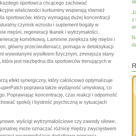
s
la każdego sportowca chcącego zachować
kcyjne właściwości kurkuminy wspierają również
J
dla sportowców, którzy wymagają dużej koncentracji
z
turalny czynnik wzrostu i suplement bogaty w
a
 mięśni, regeneracji tkanek i wytrzymałości.
N
generację komórkową, Laminine zwiększa siłę mięśni i
d
ion, główny przeciwutleniacz, pomaga w detoksykacji
i wywołanymi wysiłkiem fizycznym, zmniejsza stany
 która jest niezbędna dla sportowców trenujących w
R
zą efekt synergiczny, który całościowo optymalizuje
 SuperPatch poprawia także wydajność umysłową, co
. Poprawiając koncentrację, czas reakcji i odporność
hować spokój i bystrość psychiczną w sytuacjach
czynowe, wyścigi wytrzymałościowe czy zawody siłowe,
ocjonalnej może oznaczać różnicę między zwycięstwem
u poprzez neuromodulację dodatkowo poprawia