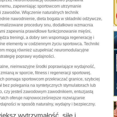
znemu, zapewniając sportowcom utrzymanie
i zawodów. Włączenie naturalnych technik
ednie nawodnienie, dieta bogata w składniki odżywcze,
tymalizowane procedury snu, dodatkowo wzmacnia
tami zapewnia prawidłowe funkcjonowanie mięśni,
dza treningi, a dobry sen wspomaga regenerację i
dne elementy w codziennym życiu sportowca. Techniki
mnem mogą również uzupełniać neuromodulacyjne
trategię poprawy wydajności.
alne, nieinwazyjne środki poprawiające wydajność,
zmianą w sporcie, fitness i regeneracji sportowej.
ch pomaga sportowcom przekraczać granice, szybciej
ł bez polegania na syntetycznych stymulatorach lub
go, czy jesteś zawodowym zawodnikiem, entuzjastą
atch oferuje najnowocześniejsze rozwiązanie
ajności w sposób naturalny, wydajny i bezpieczny.
iększ wytrzymałość, siłę i