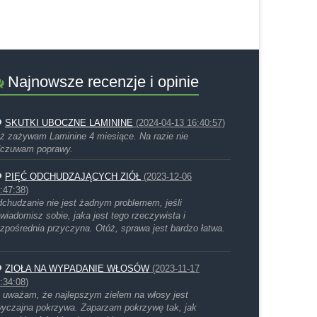
Najnowsze recenzje i opinie
SKUTKI UBOCZNE LAMININE
(2024-04-13 16:40:57)
ż zażywam Laminine 4 miesiące. Na razie nie
czuwam poprawy.
PIĘĆ ODCHUDZAJĄCYCH ZIÓŁ
(2023-12-06
:47:38)
chudzanie nie jest żadnym problemem, jeśli
wiadomisz sobie, jaka jest tego rzeczywista i
zpośrednia przyczyna. Otóż, sprawa jest bardzo łatwa.
ZIOŁA NA WYPADANIE WŁOSÓW
(2023-11-17
:34:08)
 uważam, że najlepszym zielem na włosy jest
yczajna pokrzywa. Zaparzam pokrzywę tak, jak