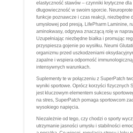
elastyczność stawów – czynniki krytyczne d
długowieczność w swoim sporcie. Neuroprote
funkcje poznawcze i czas reakcji, niezbędne 
umysłowej pod presją. LifePharm Laminine, na
aminokwasy, odgrywa znaczącą rolę w naprawie
Uzupełniając niezbędne białka i promując re
przyspiesza gojenie po wysiłku. Neumi Glutat
organizmu przed uszkodzeniami oksydacyjnym
zapalne i wspiera odporność immunologiczną,
intensywnych warunkach.
Suplementy te w połączeniu z SuperPatch twor
wyniki sportowe. Oprócz korzyści fizycznych
jest kluczowym elementem sukcesu sportowego
na stres, SuperPatch pomaga sportowcom zac
wysokiego napięcia.
Niezależnie od tego, czy chodzi o sporty wy
utrzymanie jasności umysłu i stabilności em
a porażką. Co więcej, regulacja stresu i lęk