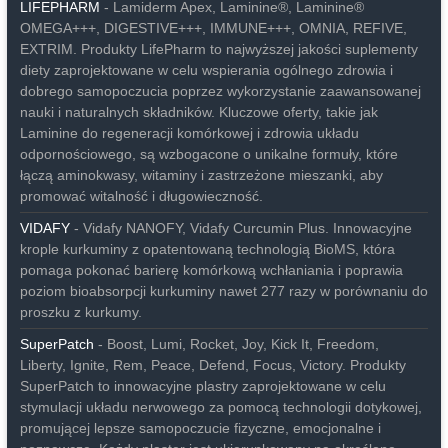
LIFEPHARM
- Lamiderm Apex, Laminine®, Laminine®
OMEGA+++, DIGESTIVE+++, IMMUNE+++, OMNIA, REFIVE,
EXTRIM. Produkty LifePharm to najwyższej jakości suplementy
diety zaprojektowane w celu wspierania ogólnego zdrowia i
dobrego samopoczucia poprzez wykorzystanie zaawansowanej
nauki i naturalnych składników. Kluczowe oferty, takie jak
Laminine do regeneracji komórkowej i zdrowia układu
odpornościowego, są wzbogacone o unikalne formuły, które
łączą aminokwasy, witaminy i zastrzeżone mieszanki, aby
promować witalność i długowieczność.
VIDAFY
- Vidafy NANOFY, Vidafy Curcumin Plus. Innowacyjne
krople kurkuminy z opatentowaną technologią BioMS, która
pomaga pokonać barierę komórkową wchłaniania i poprawia
poziom bioabsorpcji kurkuminy nawet 277 razy w porównaniu do
proszku z kurkumy.
SuperPatch
- Boost, Lumi, Rocket, Joy, Kick It, Freedom,
Liberty, Ignite, Rem, Peace, Defend, Focus, Victory. Produkty
SuperPatch to innowacyjne plastry zaprojektowane w celu
stymulacji układu nerwowego za pomocą technologii dotykowej,
promującej lepsze samopoczucie fizyczne, emocjonalne i