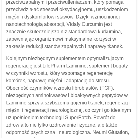
przeciwzapalnym i przeciwutleniaczem, który pomaga
przeciwdziałać stresowi oksydacyjnemu, uszkodzeniom
mięśni i dyskomfortowi stawów. Dzięki wzmocnionej
nanotechnologią absorpcji, Vidafy Curcumin jest
znacznie skuteczniejsza niż standardowa kurkumina,
zapewniając organizmowi maksymalne korzyści w
zakresie redukcji stanów zapalnych i naprawy tkanek.
Kolejnym niezbędnym suplementem optymalizującym
regenerację jest LifePharm Laminine, suplement bogaty
w czynniki wzrostu, który wspomaga regenerację
komórek, naprawę mięśni i adaptację do stresu.
Obecność czynników wzrostu fibroblastów (FGF),
niezbędnych aminokwasów i bioaktywnych peptydów w
Laminine sprzyja szybszemu gojeniu tkanek, regeneracji
mięśni i regeneracji neurologicznej, co czyni go idealnym
uzupełnieniem technologii SuperPatch. Powrót do
zdrowia to nie tylko uzdrowienie fizyczne, ale także
odporność psychiczna i neurologiczna. Neumi Glutation,