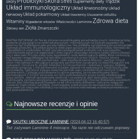
Probiotyki
Skóra
Stres
Trądzik
skóry
Suplementy diety
Układ immunologiczny
Układ krwionośny
Układ
nerwowy
Układ pokarmowy
Układ trawienny
Usuwanie cellulitu
Zdrowa dieta
Witaminy
Wypadanie włosów
Właściwości Laminine
Zioła
Zmarszczki
Zdrowy sen
WAŻNA INFORMACJA! Na tej stronie nie publikujemy porad medycznych. Informacje tutaj
zawarte służą wyłącznie celom edukacyjnym i informacyjnym iw żadnym wypadku nie
powinny być traktowane jako porady medyczne. Nie jesteśmy sprzedawcą ani producentem
żadnego produktu. Wszelkie pytania dotyczące opisanych produktów należy kierować do
odpowiednich podmiotów. Przed użyciem jakiegokolwiek produktu lub w przypadku
jakichkolwiek pytań lub wątpliwości dotyczących własnego zdrowia należy skonsultować
się z lekarzem. Przytaczamy tutaj wypowiedzi osób deklarujących efekty, które nie muszą
być typowe i mogą odbiegać od wyników uzyskanych przez innych. Nasza strona
internetowa zawiera linki partnerskie. Jako współpracownik Amazon i partner innych
stron internetowych oferujących programy partnerskie zarabiamy na kwalifikujących się
zakupach. Oznacza to, że jeśli klikniesz w link partnerski i dokonasz zakupu, możemy
otrzymać prowizję. Linki partnerskie w żaden sposób nie wpływają na Twoje koszty jako
konsumenta. Twój koszt zakupu towarów jest taki sam, niezależnie od naszych linków
partnerskich. Czytając publikowane tu opinie pamiętaj, że nie weryfikujemy opinii
pochodzących z innych serwisów, ani tych publikowanych przez osoby odwiedzające
nasz serwis. Jednak sprawdzamy recenzje i usuwamy je, jeśli wykryjemy oszustwo.
Publikujemy zarówno pozytywne, jak i negatywne recenzje. Chociaż dokładamy wszelkich
starań, aby informacje publikowane na tej stronie były dokładne i aktualne, mogą one
zawierać nieścisłości lub błędy. Zastrzegamy sobie prawo do wprowadzania zmian,
poprawek lub ulepszeń informacji na naszej stronie internetowej w dowolnym momencie i
bez powiadomienia.
Najnowsze recenzje i opinie
SKUTKI UBOCZNE LAMININE
(2024-04-13 16:40:57)
Też zażywam Laminine 4 miesiące. Na razie nie odczuwam poprawy.