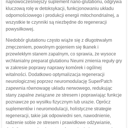
najnowocześniejszy suplement nano-glutationu, odgrywa
kluczową rolę w detoksykacji, funkcjonowaniu układu
odpornościowego i produkcji energii mitochondrialnej, a
wszystkie te czynniki są niezbędne do regeneracji
powysiłkowej.
Niedobór glutationu często wiąże się z długotrwałym
zmęczeniem, powolnym gojeniem się tkanek i
przewlekłym stanem zapalnym, co sprawia, że ​​wysoce
wchłanialny preparat glutationu Neumi zmienia reguły gry
w zakresie poprawy naprawy komórek i ogólnej
witalności. Dodatkowo optymalizacja regeneracji
neurologicznej poprzez neuromodulację SuperPatch
zapewnia równowagę układu nerwowego, redukując
stany zapalne związane ze stresem i poprawiając funkcje
poznawcze po wysiłku fizycznym lub urazie. Oprócz
suplementów i neuromodulacji, holistyczne strategie
regeneracji, takie jak odpowiedni sen, nawodnienie,
radzenie sobie ze stresem i prawidłowe odżywianie,