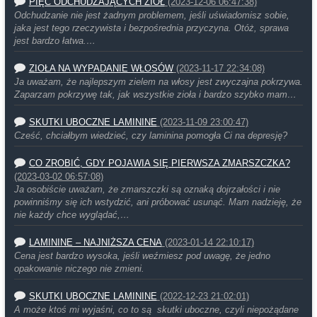
PIĘĆ ODCHUDZAJĄCYCH ZIÓŁ
(2023-12-06 06:47:38)
Odchudzanie nie jest żadnym problemem, jeśli uświadomisz sobie,
jaka jest tego rzeczywista i bezpośrednia przyczyna. Otóż, sprawa
jest bardzo łatwa.…
ZIOŁA NA WYPADANIE WŁOSÓW
(2023-11-17 22:34:08)
Ja uważam, że najlepszym zielem na włosy jest zwyczajna pokrzywa.
Zaparzam pokrzywę tak, jak wszystkie zioła i bardzo szybko mam…
SKUTKI UBOCZNE LAMININE
(2023-11-09 23:00:47)
Cześć, chciałbym wiedzieć, czy laminina pomogła Ci na depresję?
CO ZROBIĆ, GDY POJAWIA SIĘ PIERWSZA ZMARSZCZKA?
(2023-03-02 06:57:08)
Ja osobiście uważam, że zmarszczki są oznaką dojrzałości i nie
powinniśmy się ich wstydzić, ani próbować usunąć. Mam nadzieję, że
nie każdy chce wyglądać,…
LAMININE – NAJNIŻSZA CENA
(2023-01-14 22:10:17)
Cena jest bardzo wysoka, jeśli weźmiesz pod uwagę, że jedno
opakowanie niczego nie zmieni.
SKUTKI UBOCZNE LAMININE
(2022-12-23 21:02:01)
A może ktoś mi wyjaśni, co to są skutki uboczne, czyli niepożądane