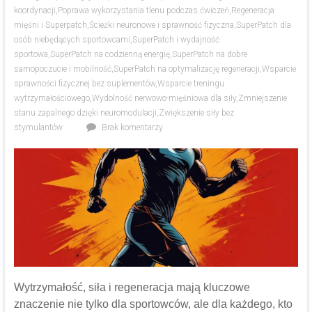
koordynacji
,
Poprawa wykorzystania tlenu podczas ćwiczeń
,
Regeneracja
mięśni i Superpatch
,
Ścieżki neuronowe i sprawność fizyczna
,
SuperPatch dla
osób niebędących sportowcami
,
SuperPatch i wydajność
sportowa
,
SuperPatch na codzienną energię
,
SuperPatch na dobre
samopoczucie i mobilność
,
SuperPatch na optymalizację regeneracji
,
Wsparcie
sprawności fizycznej bez suplementów
,
Wsparcie treningu
wytrzymałościowego
,
Wydolność nerwowo-mięśniowa dla siły
,
Zmniejszenie
stanu zapalnego dzięki neuromodulacji
,
Zwiększenie siły bez
stymulantów
Brak komentarzy
Wytrzymałość, siła i regeneracja mają kluczowe
znaczenie nie tylko dla sportowców, ale dla każdego, kto