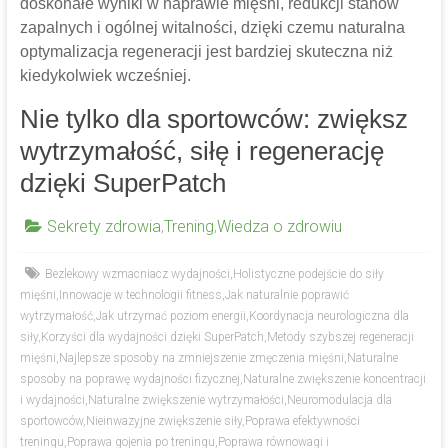
doskonałe wyniki w naprawie mięśni, redukcji stanów
zapalnych i ogólnej witalności, dzięki czemu naturalna
optymalizacja regeneracji jest bardziej skuteczna niż
kiedykolwiek wcześniej.
Nie tylko dla sportowców: zwiększ
wytrzymałość, siłę i regenerację
dzięki SuperPatch
Sekrety zdrowia
,
Trening
,
Wiedza o zdrowiu
Bezlekowy wzmacniacz wydajności
,
Holistyczne podejście do siły
mięśni
,
Innowacje w technologii fitness
,
Jak naturalnie poprawić
wytrzymałość
,
Jak utrzymać poziom energii
,
Koordynacja neurologiczna dla
siły
,
Korzyści dla wydajności dzięki SuperPatch
,
Metody szybszej regeneracji
mięśni
,
Najlepsze sposoby na zmniejszenie zmęczenia mięśni
,
Naturalne
sposoby na poprawę wydajności fizycznej
,
Naturalne zwiększenie koncentracji
i wydajności
,
Naturalne zwiększenie wytrzymałości
,
Neuromodulacja dla
sportowców
,
Nieinwazyjne zwiększenie siły
,
Poprawa efektywności
treningu
,
Poprawa gojenia po treningu
,
Poprawa równowagi i