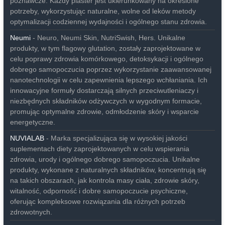
poznawcze. Każdy plaster jest ukierunkowany na określone
potrzeby, wykorzystując naturalne, wolne od leków metody
optymalizacji codziennej wydajności i ogólnego stanu zdrowia.
Neumi
- Neuro, Neumi Skin, NutriSwish, Hers. Unikalne
produkty, w tym flagowy glutation, zostały zaprojektowane w
celu poprawy zdrowia komórkowego, detoksykacji i ogólnego
dobrego samopoczucia poprzez wykorzystanie zaawansowanej
nanotechnologii w celu zapewnienia lepszego wchłaniania. Ich
innowacyjne formuły dostarczają silnych przeciwutleniaczy i
niezbędnych składników odżywczych w wygodnym formacie,
promując optymalne zdrowie, odmłodzenie skóry i wsparcie
energetyczne.
NUVIALAB
- Marka specjalizująca się w wysokiej jakości
suplementach diety zaprojektowanych w celu wspierania
zdrowia, urody i ogólnego dobrego samopoczucia. Unikalne
produkty, wykonane z naturalnych składników, koncentrują się
na takich obszarach, jak kontrola masy ciała, zdrowie skóry,
witalność, odporność i dobre samopoczucie psychiczne,
oferując kompleksowe rozwiązania dla różnych potrzeb
zdrowotnych.