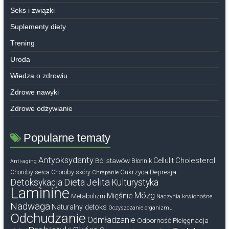
Seks i związki
Suplementy diety
Trening
Uroda
Wiedza o zdrowiu
Zdrowe nawyki
Zdrowe odżywianie
Popularne tematy
Antyoksydanty
Cholesterol
Ból stawów
Cellulit
Błonnik
Anti-aging
Cukrzyca
Depresja
Choroby serca
Choroby skóry
Chrapanie
Dieta
Jelita
Detoksykacja
Kulturystyka
Laminine
Mózg
Mięśnie
Metabolizm
Naczynia krwionośne
Nadwaga
Naturalny detoks
Oczyszczanie organizmu
Odchudzanie
Odmładzanie
Odporność
Pielęgnacja