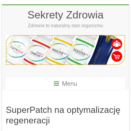
Skip
Sekrety Zdrowia
to
content
Zdrowie to naturalny stan organizmu
Menu
SuperPatch na optymalizację
regeneracji