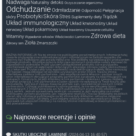
Nadwaga
Naturalny detoks
Oczyszczanie organizmu
Odchudzanie
Odmładzanie
Odporność
Pielęgnacja
Probiotyki
Skóra
Stres
Trądzik
skóry
Suplementy diety
Układ immunologiczny
Układ krwionośny
Układ
nerwowy
Układ pokarmowy
Układ trawienny
Usuwanie cellulitu
Zdrowa dieta
Witaminy
Wypadanie włosów
Właściwości Laminine
Zioła
Zmarszczki
Zdrowy sen
WAŻNA INFORMACJA! Na tej stronie nie publikujemy porad medycznych. Informacje tutaj
zawarte służą wyłącznie celom edukacyjnym i informacyjnym iw żadnym wypadku nie
powinny być traktowane jako porady medyczne. Nie jesteśmy sprzedawcą ani producentem
żadnego produktu. Wszelkie pytania dotyczące opisanych produktów należy kierować do
odpowiednich podmiotów. Przed użyciem jakiegokolwiek produktu lub w przypadku
jakichkolwiek pytań lub wątpliwości dotyczących własnego zdrowia należy skonsultować
się z lekarzem. Przytaczamy tutaj wypowiedzi osób deklarujących efekty, które nie muszą
być typowe i mogą odbiegać od wyników uzyskanych przez innych. Nasza strona
internetowa zawiera linki partnerskie. Jako współpracownik Amazon i partner innych
stron internetowych oferujących programy partnerskie zarabiamy na kwalifikujących się
zakupach. Oznacza to, że jeśli klikniesz w link partnerski i dokonasz zakupu, możemy
otrzymać prowizję. Linki partnerskie w żaden sposób nie wpływają na Twoje koszty jako
konsumenta. Twój koszt zakupu towarów jest taki sam, niezależnie od naszych linków
partnerskich. Czytając publikowane tu opinie pamiętaj, że nie weryfikujemy opinii
pochodzących z innych serwisów, ani tych publikowanych przez osoby odwiedzające
nasz serwis. Jednak sprawdzamy recenzje i usuwamy je, jeśli wykryjemy oszustwo.
Publikujemy zarówno pozytywne, jak i negatywne recenzje. Chociaż dokładamy wszelkich
starań, aby informacje publikowane na tej stronie były dokładne i aktualne, mogą one
zawierać nieścisłości lub błędy. Zastrzegamy sobie prawo do wprowadzania zmian,
poprawek lub ulepszeń informacji na naszej stronie internetowej w dowolnym momencie i
bez powiadomienia.
Najnowsze recenzje i opinie
SKUTKI UBOCZNE LAMININE
(2024-04-13 16:40:57)