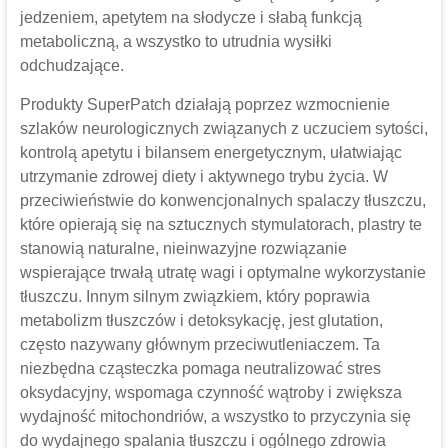
jedzeniem, apetytem na słodycze i słabą funkcją
metaboliczną, a wszystko to utrudnia wysiłki
odchudzające.
Produkty SuperPatch działają poprzez wzmocnienie
szlaków neurologicznych związanych z uczuciem sytości,
kontrolą apetytu i bilansem energetycznym, ułatwiając
utrzymanie zdrowej diety i aktywnego trybu życia. W
przeciwieństwie do konwencjonalnych spalaczy tłuszczu,
które opierają się na sztucznych stymulatorach, plastry te
stanowią naturalne, nieinwazyjne rozwiązanie
wspierające trwałą utratę wagi i optymalne wykorzystanie
tłuszczu. Innym silnym związkiem, który poprawia
metabolizm tłuszczów i detoksykację, jest glutation,
często nazywany głównym przeciwutleniaczem. Ta
niezbędna cząsteczka pomaga neutralizować stres
oksydacyjny, wspomaga czynność wątroby i zwiększa
wydajność mitochondriów, a wszystko to przyczynia się
do wydajnego spalania tłuszczu i ogólnego zdrowia