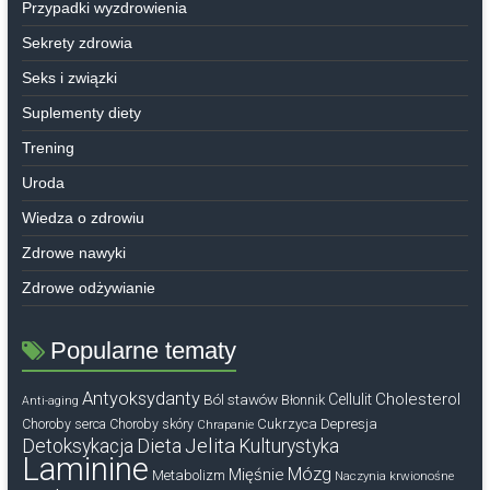
Przypadki wyzdrowienia
Sekrety zdrowia
Seks i związki
Suplementy diety
Trening
Uroda
Wiedza o zdrowiu
Zdrowe nawyki
Zdrowe odżywianie
Popularne tematy
Antyoksydanty
Cholesterol
Ból stawów
Cellulit
Błonnik
Anti-aging
Cukrzyca
Depresja
Choroby serca
Choroby skóry
Chrapanie
Dieta
Jelita
Detoksykacja
Kulturystyka
Laminine
Mózg
Mięśnie
Metabolizm
Naczynia krwionośne