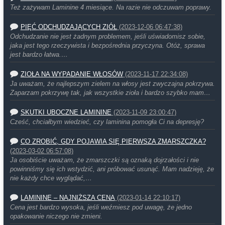
Też zażywam Laminine 4 miesiące. Na razie nie odczuwam poprawy.
PIĘĆ ODCHUDZAJĄCYCH ZIÓŁ
(2023-12-06 06:47:38)
Odchudzanie nie jest żadnym problemem, jeśli uświadomisz sobie,
jaka jest tego rzeczywista i bezpośrednia przyczyna. Otóż, sprawa
jest bardzo łatwa.…
ZIOŁA NA WYPADANIE WŁOSÓW
(2023-11-17 22:34:08)
Ja uważam, że najlepszym zielem na włosy jest zwyczajna pokrzywa.
Zaparzam pokrzywę tak, jak wszystkie zioła i bardzo szybko mam…
SKUTKI UBOCZNE LAMININE
(2023-11-09 23:00:47)
Cześć, chciałbym wiedzieć, czy laminina pomogła Ci na depresję?
CO ZROBIĆ, GDY POJAWIA SIĘ PIERWSZA ZMARSZCZKA?
(2023-03-02 06:57:08)
Ja osobiście uważam, że zmarszczki są oznaką dojrzałości i nie
powinniśmy się ich wstydzić, ani próbować usunąć. Mam nadzieję, że
nie każdy chce wyglądać,…
LAMININE – NAJNIŻSZA CENA
(2023-01-14 22:10:17)
Cena jest bardzo wysoka, jeśli weźmiesz pod uwagę, że jedno
opakowanie niczego nie zmieni.