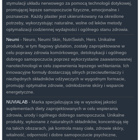
stymulacji układu nerwowego za pomocą technologii dotykowej,
promującej lepsze samopoczucie fizyczne, emocjonalne i
poznawcze. Każdy plaster jest ukierunkowany na określone
potrzeby, wykorzystując naturalne, wolne od leków metody
optymalizacji codziennej wydajności i ogólnego stanu zdrowia.
Neumi
- Neuro, Neumi Skin, NutriSwish, Hers. Unikalne
produkty, w tym flagowy glutation, zostały zaprojektowane w
celu poprawy zdrowia komórkowego, detoksykacji i ogólnego
dobrego samopoczucia poprzez wykorzystanie zaawansowanej
nanotechnologii w celu zapewnienia lepszego wchłaniania. Ich
innowacyjne formuły dostarczają silnych przeciwutleniaczy i
niezbędnych składników odżywczych w wygodnym formacie,
promując optymalne zdrowie, odmłodzenie skóry i wsparcie
energetyczne.
NUVIALAB
- Marka specjalizująca się w wysokiej jakości
suplementach diety zaprojektowanych w celu wspierania
zdrowia, urody i ogólnego dobrego samopoczucia. Unikalne
produkty, wykonane z naturalnych składników, koncentrują się
na takich obszarach, jak kontrola masy ciała, zdrowie skóry,
witalność, odporność i dobre samopoczucie psychiczne,