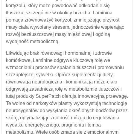
kortyzolu, który może powodować odkładanie się
tłuszczu, szczególnie w okolicy brzucha. Laminina
pomaga zrównoważyć kortyzol, zmniejszając przyrost
masy ciała wywołany stresem, jednocześnie wspierając
rozwój beztłuszczowej masy mięśniowej i ogólną
wydajność metaboliczną.
Likwidując brak równowagi hormonalnej i zdrowie
komórkowe, Laminine odgrywa kluczową rolę we
wzmacnianiu procesów spalania tłuszczu i promowaniu
szczuplejszej sylwetki. Oprócz suplementacji diety,
równowaga neurologiczna i komunikacja mózg-ciało
odgrywają zasadniczą rolę w metabolizmie tłuszczów i
tutaj produkty SuperPatch oferują innowacyjną przewagę.
Te wolne od narkotyków plastry wykorzystują technologię
neurosygnałów do wysyłania określonych bodźców przez
skórę, optymalizując zdolność mózgu do regulowania
wydatku energetycznego, pragnienia i tempa
metabolizmu. Wiele osób zmaga się z emocjonalnym