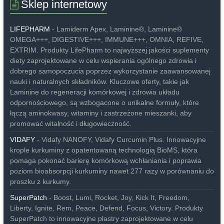
Sklep internetowy
LIFEPHARM
- Lamiderm Apex, Laminine®, Laminine®
OMEGA+++, DIGESTIVE+++, IMMUNE+++, OMNIA, REFIVE,
EXTRIM. Produkty LifePharm to najwyższej jakości suplementy
diety zaprojektowane w celu wspierania ogólnego zdrowia i
dobrego samopoczucia poprzez wykorzystanie zaawansowanej
nauki i naturalnych składników. Kluczowe oferty, takie jak
Laminine do regeneracji komórkowej i zdrowia układu
odpornościowego, są wzbogacone o unikalne formuły, które
łączą aminokwasy, witaminy i zastrzeżone mieszanki, aby
promować witalność i długowieczność.
VIDAFY
- Vidafy NANOFY, Vidafy Curcumin Plus. Innowacyjne
krople kurkuminy z opatentowaną technologią BioMS, która
pomaga pokonać barierę komórkową wchłaniania i poprawia
poziom bioabsorpcji kurkuminy nawet 277 razy w porównaniu do
proszku z kurkumy.
SuperPatch
- Boost, Lumi, Rocket, Joy, Kick It, Freedom,
Liberty, Ignite, Rem, Peace, Defend, Focus, Victory. Produkty
SuperPatch to innowacyjne plastry zaprojektowane w celu