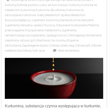
Biodostępna kurkumina
,
Droga dobrego samopoczucia
,
Ekstrakt z
kurkumy
,
Kontrola poziomu cukru we krwi
,
Korzyści kurkumy
,
Kurkuma na
metabolizm
,
Kurkumina
,
Kurkumina dla zdrowia
,
Kurkumina na
odchudzanie
,
Kurkumina Vidafy
,
Metabolizm lipidów
,
Metabolizm
tłuszczów
,
Najlepszy suplement kurkuminy
,
Nanokurkumina
,
Naturalne
suplementy
,
Naturalny spalacz tłuszczu
,
Odżywianie funkcjonalne
,
Pokarmy
przeciwzapalne
,
Przyspieszenie metabolizmu
,
Suplementy
nanotechnologiczne
,
Suplementy spalające tłuszcz
,
Termogeneza
,
Wchłanianie
składników odżywczych
,
Wrażliwość na insulinę
,
Wsparcie
odchudzania
,
Zapobieganie otyłości
,
Zdrowa utrata wagi
,
Zdrowie jelit
,
Zdrowie
metaboliczne
,
Zdrowy tryb życia
Brak komentarzy
Kurkumina, substancja czynna występująca w kurkumie,