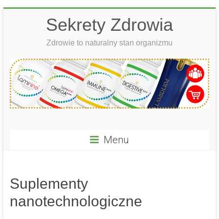
Skip
Sekrety Zdrowia
to
content
Zdrowie to naturalny stan organizmu
Menu
Suplementy
nanotechnologiczne