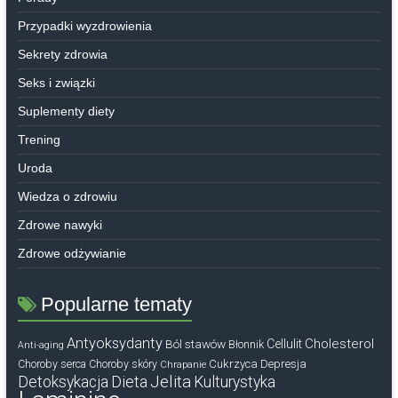
Przypadki wyzdrowienia
Sekrety zdrowia
Seks i związki
Suplementy diety
Trening
Uroda
Wiedza o zdrowiu
Zdrowe nawyki
Zdrowe odżywianie
Popularne tematy
Antyoksydanty
Cholesterol
Ból stawów
Cellulit
Błonnik
Anti-aging
Cukrzyca
Depresja
Choroby serca
Choroby skóry
Chrapanie
Dieta
Jelita
Detoksykacja
Kulturystyka