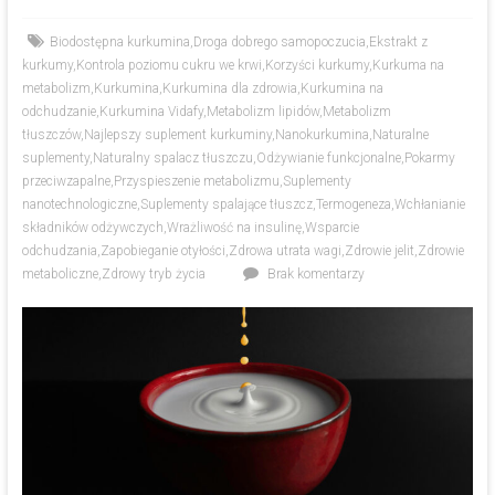
Biodostępna kurkumina
,
Droga dobrego samopoczucia
,
Ekstrakt z
kurkumy
,
Kontrola poziomu cukru we krwi
,
Korzyści kurkumy
,
Kurkuma na
metabolizm
,
Kurkumina
,
Kurkumina dla zdrowia
,
Kurkumina na
odchudzanie
,
Kurkumina Vidafy
,
Metabolizm lipidów
,
Metabolizm
tłuszczów
,
Najlepszy suplement kurkuminy
,
Nanokurkumina
,
Naturalne
suplementy
,
Naturalny spalacz tłuszczu
,
Odżywianie funkcjonalne
,
Pokarmy
przeciwzapalne
,
Przyspieszenie metabolizmu
,
Suplementy
nanotechnologiczne
,
Suplementy spalające tłuszcz
,
Termogeneza
,
Wchłanianie
składników odżywczych
,
Wrażliwość na insulinę
,
Wsparcie
odchudzania
,
Zapobieganie otyłości
,
Zdrowa utrata wagi
,
Zdrowie jelit
,
Zdrowie
metaboliczne
,
Zdrowy tryb życia
Brak komentarzy