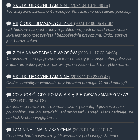
SKUTKI UBOCZNE LAMININE
(2024-04-13 16:40:57)
Też zażywam Laminine 4 miesiące. Na razie nie odczuwam poprawy.
PIĘĆ ODCHUDZAJĄCYCH ZIÓŁ
(2023-12-06 06:47:38)
Odchudzanie nie jest żadnym problemem, jeśli uświadomisz sobie,
jaka jest tego rzeczywista i bezpośrednia przyczyna. Otóż, sprawa
jest bardzo łatwa.…
ZIOŁA NA WYPADANIE WŁOSÓW
(2023-11-17 22:34:08)
Ja uważam, że najlepszym zielem na włosy jest zwyczajna pokrzywa.
Zaparzam pokrzywę tak, jak wszystkie zioła i bardzo szybko mam…
SKUTKI UBOCZNE LAMININE
(2023-11-09 23:00:47)
Cześć, chciałbym wiedzieć, czy laminina pomogła Ci na depresję?
CO ZROBIĆ, GDY POJAWIA SIĘ PIERWSZA ZMARSZCZKA?
(2023-03-02 06:57:08)
Ja osobiście uważam, że zmarszczki są oznaką dojrzałości i nie
powinniśmy się ich wstydzić, ani próbować usunąć. Mam nadzieję, że
nie każdy chce wyglądać,…
LAMININE – NAJNIŻSZA CENA
(2023-01-14 22:10:17)
Cena jest bardzo wysoka, jeśli weźmiesz pod uwagę, że jedno