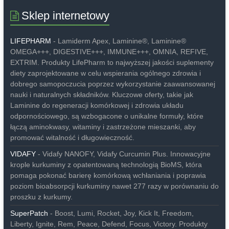
Sklep internetowy
LIFEPHARM
- Lamiderm Apex, Laminine®, Laminine®
OMEGA+++, DIGESTIVE+++, IMMUNE+++, OMNIA, REFIVE,
EXTRIM. Produkty LifePharm to najwyższej jakości suplementy
diety zaprojektowane w celu wspierania ogólnego zdrowia i
dobrego samopoczucia poprzez wykorzystanie zaawansowanej
nauki i naturalnych składników. Kluczowe oferty, takie jak
Laminine do regeneracji komórkowej i zdrowia układu
odpornościowego, są wzbogacone o unikalne formuły, które
łączą aminokwasy, witaminy i zastrzeżone mieszanki, aby
promować witalność i długowieczność.
VIDAFY
- Vidafy NANOFY, Vidafy Curcumin Plus. Innowacyjne
krople kurkuminy z opatentowaną technologią BioMS, która
pomaga pokonać barierę komórkową wchłaniania i poprawia
poziom bioabsorpcji kurkuminy nawet 277 razy w porównaniu do
proszku z kurkumy.
SuperPatch
- Boost, Lumi, Rocket, Joy, Kick It, Freedom,
Liberty, Ignite, Rem, Peace, Defend, Focus, Victory. Produkty