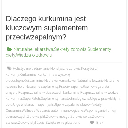
Dlaczego kurkumina jest
kluczowym suplementem
przeciwzapalnym?
Naturalne lekarstwa
,
Sekrety zdrowia
,
Suplementy
diety
,
Wiedza o zdrowiu
Holistyczne uzdrawianie
,
Holistyczne zdrowie
,
Korzyści z
kurkumy
,
Kurkumina
,
Kurkumina o wysokiej
biodostępności
,
Laminine
,
Naprawa komórkowa
,
Naturalne leczenie
,
Naturalne
leczenie bólu
,
Naturalne suplementy
,
Przeciwzapalne
,
Równowaga ciała i
umysłu
,
Rozpuszczalna w tłuszczach kurkumina
,
Rozpuszczalna w wodzie
kurkumina
,
SuperPatch
,
Suplementy nanotechnologiczne
,
Ulgę w przewlekłym
bólu
,
Ulgę w stanach zapalnych
,
Ulgę w zapaleniu stawów
,
Vidafy
Curcumin
,
Wellness
,
Wsparcie autoimmunologiczne
,
Wspomaganie funkcji
poznawczych
,
Zdrowie jelit
,
Zdrowie mózgu
,
Zdrowie serca
,
Zdrowie
stawów
,
Zdrowy styl życia
,
Zwiększenie glutationu
Brak