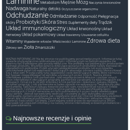
Laminine
Mózg
Mięśnie
Metabolizm
Naczynia krwionośne
Nadwaga
Naturalny detoks
Oczyszczanie organizmu
Odchudzanie
Odmładzanie
Odporność
Pielęgnacja
Probiotyki
Skóra
Stres
Trądzik
skóry
Suplementy diety
Układ immunologiczny
Układ krwionośny
Układ
nerwowy
Układ pokarmowy
Układ trawienny
Usuwanie cellulitu
Zdrowa dieta
Witaminy
Wypadanie włosów
Właściwości Laminine
Zioła
Zmarszczki
Zdrowy sen
WAŻNA INFORMACJA! Na tej stronie nie publikujemy porad medycznych. Informacje tutaj
zawarte służą wyłącznie celom edukacyjnym i informacyjnym iw żadnym wypadku nie
powinny być traktowane jako porady medyczne. Nie jesteśmy sprzedawcą ani producentem
żadnego produktu. Wszelkie pytania dotyczące opisanych produktów należy kierować do
odpowiednich podmiotów. Przed użyciem jakiegokolwiek produktu lub w przypadku
jakichkolwiek pytań lub wątpliwości dotyczących własnego zdrowia należy skonsultować
się z lekarzem. Przytaczamy tutaj wypowiedzi osób deklarujących efekty, które nie muszą
być typowe i mogą odbiegać od wyników uzyskanych przez innych. Nasza strona
internetowa zawiera linki partnerskie. Jako współpracownik Amazon i partner innych
stron internetowych oferujących programy partnerskie zarabiamy na kwalifikujących się
zakupach. Oznacza to, że jeśli klikniesz w link partnerski i dokonasz zakupu, możemy
otrzymać prowizję. Linki partnerskie w żaden sposób nie wpływają na Twoje koszty jako
konsumenta. Twój koszt zakupu towarów jest taki sam, niezależnie od naszych linków
partnerskich. Czytając publikowane tu opinie pamiętaj, że nie weryfikujemy opinii
pochodzących z innych serwisów, ani tych publikowanych przez osoby odwiedzające
nasz serwis. Jednak sprawdzamy recenzje i usuwamy je, jeśli wykryjemy oszustwo.
Publikujemy zarówno pozytywne, jak i negatywne recenzje. Chociaż dokładamy wszelkich
starań, aby informacje publikowane na tej stronie były dokładne i aktualne, mogą one
zawierać nieścisłości lub błędy. Zastrzegamy sobie prawo do wprowadzania zmian,
poprawek lub ulepszeń informacji na naszej stronie internetowej w dowolnym momencie i
bez powiadomienia.
Najnowsze recenzje i opinie