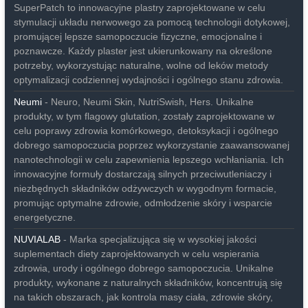
SuperPatch to innowacyjne plastry zaprojektowane w celu
stymulacji układu nerwowego za pomocą technologii dotykowej,
promującej lepsze samopoczucie fizyczne, emocjonalne i
poznawcze. Każdy plaster jest ukierunkowany na określone
potrzeby, wykorzystując naturalne, wolne od leków metody
optymalizacji codziennej wydajności i ogólnego stanu zdrowia.
Neumi
- Neuro, Neumi Skin, NutriSwish, Hers. Unikalne
produkty, w tym flagowy glutation, zostały zaprojektowane w
celu poprawy zdrowia komórkowego, detoksykacji i ogólnego
dobrego samopoczucia poprzez wykorzystanie zaawansowanej
nanotechnologii w celu zapewnienia lepszego wchłaniania. Ich
innowacyjne formuły dostarczają silnych przeciwutleniaczy i
niezbędnych składników odżywczych w wygodnym formacie,
promując optymalne zdrowie, odmłodzenie skóry i wsparcie
energetyczne.
NUVIALAB
- Marka specjalizująca się w wysokiej jakości
suplementach diety zaprojektowanych w celu wspierania
zdrowia, urody i ogólnego dobrego samopoczucia. Unikalne
produkty, wykonane z naturalnych składników, koncentrują się
na takich obszarach, jak kontrola masy ciała, zdrowie skóry,