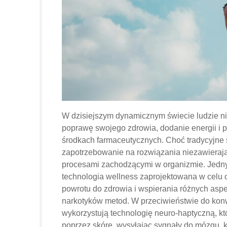
W dzisiejszym dynamicznym świecie ludzie n
poprawę swojego zdrowia, dodanie energii i
środkach farmaceutycznych. Choć tradycyjne s
zapotrzebowanie na rozwiązania niezawierając
procesami zachodzącymi w organizmie. Jedn
technologia wellness zaprojektowana w celu 
powrotu do zdrowia i wspierania różnych asp
narkotyków metod. W przeciwieństwie do kon
wykorzystują technologię neuro-haptyczną, 
poprzez skórę, wysyłając sygnały do ​​mózgu, 