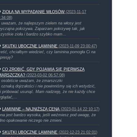
ZIOŁA NA WYPADANIE WŁOSÓW
(2023-11-17
:34:08)
 uważam, że najlepszym zielem na włosy jest
yczajna pokrzywa. Zaparzam pokrzywę tak, jak
zystkie zioła i bardzo szybko mam…
SKUTKI UBOCZNE LAMININE
(2023-11-09 23:00:47)
eść, chciałbym wiedzieć, czy laminina pomogła Ci na
presję?
CO ZROBIĆ, GDY POJAWIA SIĘ PIERWSZA
MARSZCZKA?
(2023-03-02 06:57:08)
 osobiście uważam, że zmarszczki
 oznaką dojrzałości i nie powinniśmy się ich wstydzić,
i próbować usunąć. Mam nadzieję, że nie każdy chce
yglądać,…
LAMININE – NAJNIŻSZA CENA
(2023-01-14 22:10:17)
na jest bardzo wysoka, jeśli weźmiesz pod uwagę, że
dno opakowanie niczego nie zmieni.
SKUTKI UBOCZNE LAMININE
(2022-12-23 21:02:01)