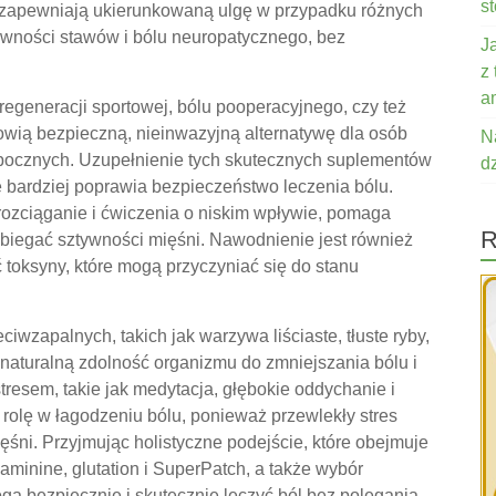
s
te zapewniają ukierunkowaną ulgę w przypadku różnych
tywności stawów i bólu neuropatycznego, bez
J
z
a
 regeneracji sportowej, bólu pooperacyjnego, czy też
owią bezpieczną, nieinwazyjną alternatywę dla osób
N
ubocznych. Uzupełnienie tych skutecznych suplementów
d
ze bardziej poprawia bezpieczeństwo leczenia bólu.
 rozciąganie i ćwiczenia o niskim wpływie, pomaga
R
obiegać sztywności mięśni. Nawodnienie jest również
oksyny, które mogą przyczyniać się do stanu
wzapalnych, takich jak warzywa liściaste, tłuste ryby,
naturalną zdolność organizmu do zmniejszania bólu i
tresem, takie jak medytacja, głębokie oddychanie i
olę w łagodzeniu bólu, ponieważ przewlekły stres
śni. Przyjmując holistyczne podejście, które obejmuje
aminine, glutation i SuperPatch, a także wybór
gą bezpiecznie i skutecznie leczyć ból bez polegania