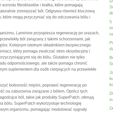
D
 wzrostu fibroblastów i białka, które pomagają
S
aturalnie zmniejszać ból. Odgrywa również kluczową
d
u, które mogą przyczyniać się do odczuwania bólu i
5
m
anizmu, Laminine przyspiesza regenerację po urazach,
u
rzewlekły ból związany z takimi schorzeniami, jak
P
ięśni. Kolejnym istotnym składnikiem bezpiecznego
d
tleniacz, który pomaga zwalczać stres oksydacyjny i
rzyczyniającymi się do bólu. Glutation nie tylko
B
adu odpornościowego, ale także pomaga chronić
S
nnym suplementem dla osób cierpiących na przewlekłe
J
k
k
szyć bolesność mięśni, poprawić regenerację po
ość na zaburzenia związane z bólem. Oprócz tych
D
godzące ból, takie jak produkty SuperPatch, oferują
s
ia bólu. SuperPatch wykorzystuje technologię
O
rwowym organizmu, pomagając modulować sygnały