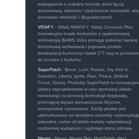
wzbogacone o unikalne formuły, które łączą
aminokwasy, witaminy i zastrzeżone mieszanki, aby
promować witalność i długowieczność.
VIDAFY
- Vidafy NANOFY, Vidafy Curcumin Plus.
Innowacyjne krople kurkuminy z opatentowaną
technologią BioMS, która pomaga pokonać barierę
komórkową wchłaniania i poprawia poziom
bioabsorpcji kurkuminy nawet 277 razy w porównan
do proszku z kurkumy.
SuperPatch
- Boost, Lumi, Rocket, Joy, Kick It,
Freedom, Liberty, Ignite, Rem, Peace, Defend,
Focus, Victory. Produkty SuperPatch to innowacyjn
plastry zaprojektowane w celu stymulacji układu
nerwowego za pomocą technologii dotykowej,
promującej lepsze samopoczucie fizyczne,
emocjonalne i poznawcze. Każdy plaster jest
ukierunkowany na określone potrzeby, wykorzystuj
naturalne, wolne od leków metody optymalizacji
codziennej wydajności i ogólnego stanu zdrowia.
Neumi
- Neuro, Neumi Skin, NutriSwish, Hers.