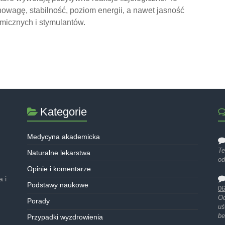
wagę, stabilność, poziom energii, a nawet jasność
micznych i stymulantów.
Kategorie
Medycyna akademicka
Te
Naturalne lekarstwa
od
Opinie i komentarze
 i
Podstawy naukowe
06
Od
Porady
uś
be
Przypadki wyzdrowienia
…