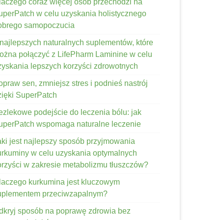
laczego coraz więcej osób przechodzi na
uperPatch w celu uzyskania holistycznego
obrego samopoczucia
 najlepszych naturalnych suplementów, które
ożna połączyć z LifePharm Laminine w celu
zyskania lepszych korzyści zdrowotnych
opraw sen, zmniejsz stres i podnieś nastrój
zięki SuperPatch
ezlekowe podejście do leczenia bólu: jak
uperPatch wspomaga naturalne leczenie
aki jest najlepszy sposób przyjmowania
urkuminy w celu uzyskania optymalnych
orzyści w zakresie metabolizmu tłuszczów?
laczego kurkumina jest kluczowym
uplementem przeciwzapalnym?
dkryj sposób na poprawę zdrowia bez