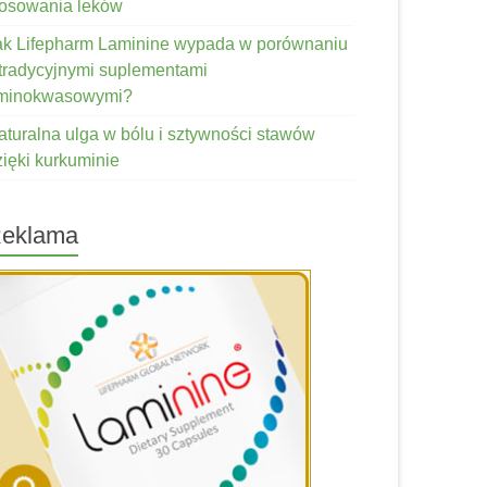
tosowania leków
ak Lifepharm Laminine wypada w porównaniu
 tradycyjnymi suplementami
minokwasowymi?
aturalna ulga w bólu i sztywności stawów
zięki kurkuminie
eklama