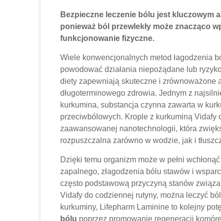
Bezpieczne leczenie bólu
jest kluczowym 
ponieważ ból przewlekły może znacząco wp
funkcjonowanie fizyczne.
Wiele konwencjonalnych metod łagodzenia ból
powodować działania niepożądane lub ryzyko 
diety zapewniają skuteczne i zrównoważone a
długoterminowego zdrowia. Jednym z najsilni
kurkumina, substancja czynna zawarta w kurk
przeciwbólowych. Krople z kurkuminą Vidafy o
zaawansowanej nanotechnologii, która zwięks
rozpuszczalna zarówno w wodzie, jak i tłuszc
Dzięki temu organizm może w pełni wchłonąć 
zapalnego, złagodzenia bólu stawów i wsparci
często podstawową przyczyną stanów związan
Vidafy do codziennej rutyny, można leczyć bó
kurkuminy, Lifepharm Laminine to kolejny pot
bólu
poprzez promowanie regeneracji komóre