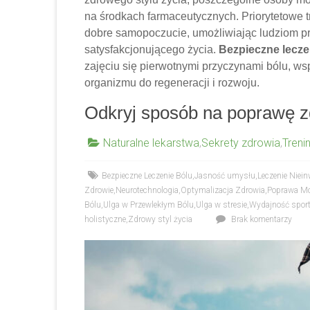
na środkach farmaceutycznych. Priorytetowe 
dobre samopoczucie, umożliwiając ludziom p
satysfakcjonującego życia.
Bezpieczne lecze
zajęciu się pierwotnymi przyczynami bólu, w
organizmu do regeneracji i rozwoju.
Odkryj sposób na poprawę z
Naturalne lekarstwa
,
Sekrety zdrowia
,
Treni
Bezpieczne Leczenie Bólu
,
Jasność umysłu
,
Leczenie Niei
Zdrowie
,
Neurotechnologia
,
Optymalizacja Zdrowia
,
Poprawa Mo
Bólu
,
Ulga w Przewlekłym Bólu
,
Ulga w stresie
,
Wydajność spor
holistyczne
,
Zdrowy styl życia
Brak komentarzy