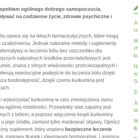
aspektem ogólnego dobrego samopoczucia,
ływać na codzienne życie, zdrowie psychiczne i
J
c
u opiera się na lekach farmaceutycznych, które mogą
W
uzależnienia. Jednak naturalne metody i suplementy
c
lternatywy w leczeniu bólu bez uszczerbku dla
k
ejszych naturalnych środków przeciwbólowych jest
umie, znana z silnych właściwości przeciwzapalnych i
N
ferują rewolucyjne podejście do leczenia bólu dzięki
wy
za biodostępność, dzięki czemu kurkumina jest
S
zach.
Z
i wykorzystać kurkuminę w celu zmniejszenia stanu
J
a ogólnej mobilności. Przewlekły stan zapalny jest
o
ych z bólem, a poprzez włączenie kropli kurkuminy
W
l u jego źródła, zamiast tylko maskować objawy. Oprócz
t
ężny suplement, który wspiera
bezpieczne leczenie
k, naprawy tkanek i równowagi hormonalnej. Laminina