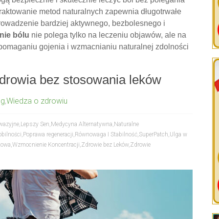
traktowanie metod naturalnych zapewnia długotrwałe
rowadzenie bardziej aktywnego, bezbolesnego i
nie bólu
nie polega tylko na leczeniu objawów, ale na
spomaganiu gojenia i wzmacnianiu naturalnej zdolności
drowia bez stosowania leków
ng
,
Wiedza o zdrowiu
nwazyjne
,
Lepszy Sen
,
Medycyna Alternatywna
,
Naturalne
bilności
,
Poprawa regeneracji
,
Równowaga I Stabilność
,
SuperPatch
,
Ulga w
towa
,
Wzmocnienie Koncentracji
,
Zdrowie bez Leków
,
Zdrowie