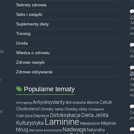
Sekrety zdrowia
Seks i związki
22
Ja
Suplementy diety
zw
Trening
ws
Uroda
iu
Cz
Wiedza o zdrowiu
de
Zdrowe nawyki
Zdrowe odżywianie
Z
Ja
e
są
Popularne tematy
an
w
Antyoksydanty
Ból stawów
Cellulit
Błonnik
Anti-aging
Cholesterol
Choroby serca
Choroby skóry
Chrapanie
ąc
Ce
Dieta
Jelita
Detoksykacja
Cukrzyca
Depresja
je
Laminine
Kulturystyka
Mięśnie
Metabolizm
Nadwaga
Mózg
Naturalny
Naczynia krwionośne