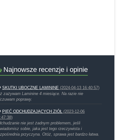
Najnowsze recenzje i opinie
SKUTKI UBOCZNE LAMININE
(2024-04-13 16:40:57)
ż zażywam Laminine 4 miesiące. Na razie nie
czuwam poprawy.
PIĘĆ ODCHUDZAJĄCYCH ZIÓŁ
(2023-12-06
:47:38)
chudzanie nie jest żadnym problemem, jeśli
wiadomisz sobie, jaka jest tego rzeczywista i
zpośrednia przyczyna. Otóż, sprawa jest bardzo łatwa.