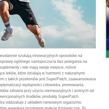
ieustannie szukają innowacyjnych sposobów na
 poprawę ogólnego samopoczucia bez polegania na
uplementy i leki mają swoje miejsce, rośnie
e leków, które działają w harmonii z naturalnymi
ym z takich przełomów jest SuperPatch, zaawansowana
optymalizacji wydajności człowieka, promowania
ektów zdrowia przy użyciu nieinwazyjnych i wolnych od
wencjonalnych środków, produkty SuperPatch
która oddziałuje z układem nerwowym organizmu
które wywołują pozytywne reakcje fizjologiczne. To