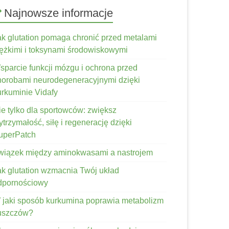
Najnowsze informacje
ak glutation pomaga chronić przed metalami
iężkimi i toksynami środowiskowymi
sparcie funkcji mózgu i ochrona przed
horobami neurodegeneracyjnymi dzięki
urkuminie Vidafy
ie tylko dla sportowców: zwiększ
trzymałość, siłę i regenerację dzięki
uperPatch
wiązek między aminokwasami a nastrojem
ak glutation wzmacnia Twój układ
dpornościowy
 jaki sposób kurkumina poprawia metabolizm
łuszczów?