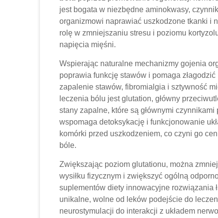
jest bogata w niezbędne aminokwasy, czynniki
organizmowi naprawiać uszkodzone tkanki i n
rolę w zmniejszaniu stresu i poziomu kortyzol
napięcia mięśni.
Wspierając naturalne mechanizmy gojenia org
poprawia funkcję stawów i pomaga złagodzić p
zapalenie stawów, fibromialgia i sztywność m
leczenia bólu jest glutation, główny przeciwu
stany zapalne, które są głównymi czynnikami p
wspomaga detoksykację i funkcjonowanie ukł
komórki przed uszkodzeniem, co czyni go ce
bóle.
Zwiększając poziom glutationu, można zmniej
wysiłku fizycznym i zwiększyć ogólną odporn
suplementów diety innowacyjne rozwiązania ła
unikalne, wolne od leków podejście do leczen
neurostymulacji do interakcji z układem ne