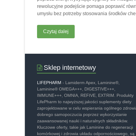
rewolucyjne podejście pomaga poprawić równo
umysłu bez potrzeby stosowania środków che
Czytaj dalej
Sklep internetowy
LIFEPHARM
- Lamiderm Apex, Laminine®,
Laminine® OMEGA+++, DIGESTIVE+++,
IMMUNE+++, OMNIA, REFIVE, EXTRIM. Produkty
LifePharm to najwyższej jakości suplementy diety
zaprojektowane w celu wspierania ogólnego zdrowia
dobrego samopoczucia poprzez wykorzystanie
zaawansowanej nauki i naturalnych składników.
Kluczowe oferty, takie jak Laminine do regeneracji
komórkowej i zdrowia układu odpornościowego, są