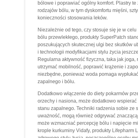
bólowe i poprawiać ogólny komfort. Plastry 
rodzajów bólu, w tym dyskomfortu mięśni, sz
konieczności stosowania leków.
Niezależnie od tego, czy stosuje się je w celu
bólu przewlekłego, produkty SuperPatch stan
poszukujących skutecznej ulgi bez skutków 
i technologii modyfikacjami stylu życia jeszc
Regularna aktywność fizyczna, taka jak joga,
utrzymać mobilność, poprawić krążenie i zap
niezbędne, ponieważ woda pomaga wypłukać t
zapalnego i bólu.
Dodatkowo włączenie do diety pokarmów przeci
orzechy i nasiona, może dodatkowo wspierać 
stanu zapalnego. Techniki radzenia sobie ze s
uważność, mogą również odgrywać znaczącą r
może wzmacniać percepcję bólu i napięcie mię
krople kurkuminy Vidafy, produkty Lifepharm L
zdrowego stylu życia, poszczególne osoby mo