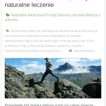
naturalne leczenie
Naturalne lekarstwa
,
Porady
,
Sekrety zdrowia
,
Wiedza o
zdrowiu
Leczenie bólu
,
Medycyna Alternatywna
,
Naturalne leczenie
,
Nieinwazyjne
uśmierzanie bólu
,
Regeneracja mięśni
,
SuperPatch
,
Technologia
neurosygnałów
,
Ulga w bólu bez leków
,
Ulga w bólu bez leków
,
Ulga w bólu
przewlekłym
,
Ulga w fibromialgii
,
Wellness
,
Wsparcie w zapaleniu
stawów
,
Zdrowie neurologiczne
,
Życie bez bólu
Brak komentarzy
Przewlekły ból dotyka miliony ludzi na całym świecie,