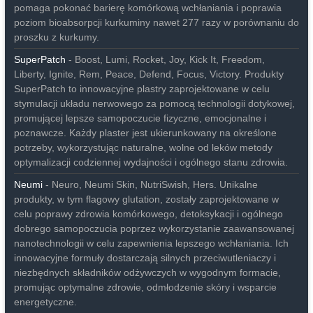
pomaga pokonać barierę komórkową wchłaniania i poprawia
poziom bioabsorpcji kurkuminy nawet 277 razy w porównaniu do
proszku z kurkumy.
SuperPatch
- Boost, Lumi, Rocket, Joy, Kick It, Freedom,
Liberty, Ignite, Rem, Peace, Defend, Focus, Victory. Produkty
SuperPatch to innowacyjne plastry zaprojektowane w celu
stymulacji układu nerwowego za pomocą technologii dotykowej,
promującej lepsze samopoczucie fizyczne, emocjonalne i
poznawcze. Każdy plaster jest ukierunkowany na określone
potrzeby, wykorzystując naturalne, wolne od leków metody
optymalizacji codziennej wydajności i ogólnego stanu zdrowia.
Neumi
- Neuro, Neumi Skin, NutriSwish, Hers. Unikalne
produkty, w tym flagowy glutation, zostały zaprojektowane w
celu poprawy zdrowia komórkowego, detoksykacji i ogólnego
dobrego samopoczucia poprzez wykorzystanie zaawansowanej
nanotechnologii w celu zapewnienia lepszego wchłaniania. Ich
innowacyjne formuły dostarczają silnych przeciwutleniaczy i
niezbędnych składników odżywczych w wygodnym formacie,
promując optymalne zdrowie, odmłodzenie skóry i wsparcie
energetyczne.