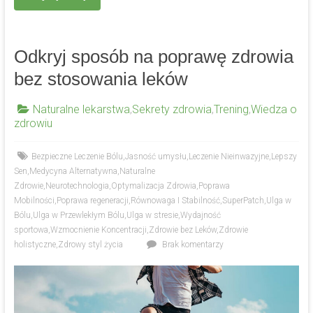
Odkryj sposób na poprawę zdrowia
bez stosowania leków
Naturalne lekarstwa
,
Sekrety zdrowia
,
Trening
,
Wiedza o
zdrowiu
Bezpieczne Leczenie Bólu
,
Jasność umysłu
,
Leczenie Nieinwazyjne
,
Lepszy
Sen
,
Medycyna Alternatywna
,
Naturalne
Zdrowie
,
Neurotechnologia
,
Optymalizacja Zdrowia
,
Poprawa
Mobilności
,
Poprawa regeneracji
,
Równowaga I Stabilność
,
SuperPatch
,
Ulga w
Bólu
,
Ulga w Przewlekłym Bólu
,
Ulga w stresie
,
Wydajność
sportowa
,
Wzmocnienie Koncentracji
,
Zdrowie bez Leków
,
Zdrowie
holistyczne
,
Zdrowy styl życia
Brak komentarzy