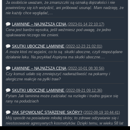
Ja osobiście uważam, że zmarszczki są oznaką dojrzałości i nie
powinniśmy się ich wstydzić, ani próbować usunąć. Mam nadzieję, że
nie każdy chce wyglądać,…
LAMININE – NAJNIŻSZA CENA
(2023-01-14 22:10:17)
Cena jest bardzo wysoka, jeśli weźmiesz pod uwagę, że jedno
opakowanie niczego nie zmieni.
SKUTKI UBOCZNE LAMININE
(2022-12-23 21:02:01)
A może ktoś mi wyjaśni, co to są skutki uboczne, czyli niepożądane
działanie leku. Na przykład Aspiryna ma skutki uboczne.…
LAMININE – NAJNIŻSZA CENA
(2022-10-01 08:30:56)
Czy komuś udało się zmniejszyć nadwrażliwość na pokarmy i
alergiczne reakcje na pyłki traw?
SKUTKI UBOCZNE LAMININE
(2022-09-21 09:12:36)
Pytam Jak laminina może zadziałać na rozległe i trudno gojace się
rany na podudziach
JAK SPOWOLNIĆ STARZENIE SKÓRY?
(2022-08-19 10:44:41)
Mój sposób na posiadanie młodej skóry, to zdrowe odżywianie się i
niestosowanie agresywnych kosmetyków. Dzięki temu, w wieku 58 lat
moja…