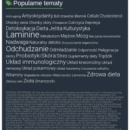
Popularne tematy
Antyoksydanty
Cholesterol
Ból stawów
Cellulit
Błonnik
Anti-aging
Cukrzyca
Depresja
Choroby serca
Choroby skóry
Chrapanie
Dieta
Jelita
Detoksykacja
Kulturystyka
Laminine
Mózg
Mięśnie
Metabolizm
Naczynia krwionośne
Nadwaga
Naturalny detoks
Oczyszczanie organizmu
Odchudzanie
Odmładzanie
Odporność
Pielęgnacja
Probiotyki
Skóra
Stres
Trądzik
skóry
Suplementy diety
Układ immunologiczny
Układ krwionośny
Układ
nerwowy
Układ pokarmowy
Układ trawienny
Usuwanie cellulitu
Zdrowa dieta
Witaminy
Wypadanie włosów
Właściwości Laminine
Zioła
Zmarszczki
Zdrowy sen
WAŻNA INFORMACJA! Na tej stronie nie publikujemy porad medycznych. Informacje tutaj
zawarte służą wyłącznie celom edukacyjnym i informacyjnym iw żadnym wypadku nie
powinny być traktowane jako porady medyczne. Nie jesteśmy sprzedawcą ani producentem
żadnego produktu. Wszelkie pytania dotyczące opisanych produktów należy kierować do
odpowiednich podmiotów. Przed użyciem jakiegokolwiek produktu lub w przypadku
jakichkolwiek pytań lub wątpliwości dotyczących własnego zdrowia należy skonsultować
się z lekarzem. Przytaczamy tutaj wypowiedzi osób deklarujących efekty, które nie muszą
być typowe i mogą odbiegać od wyników uzyskanych przez innych. Nasza strona
internetowa zawiera linki partnerskie. Jako współpracownik Amazon i partner innych
stron internetowych oferujących programy partnerskie zarabiamy na kwalifikujących się
zakupach. Oznacza to, że jeśli klikniesz w link partnerski i dokonasz zakupu, możemy
otrzymać prowizję. Linki partnerskie w żaden sposób nie wpływają na Twoje koszty jako
konsumenta. Twój koszt zakupu towarów jest taki sam, niezależnie od naszych linków
partnerskich. Czytając publikowane tu opinie pamiętaj, że nie weryfikujemy opinii
pochodzących z innych serwisów, ani tych publikowanych przez osoby odwiedzające
nasz serwis. Jednak sprawdzamy recenzje i usuwamy je, jeśli wykryjemy oszustwo.
Publikujemy zarówno pozytywne, jak i negatywne recenzje. Chociaż dokładamy wszelkich