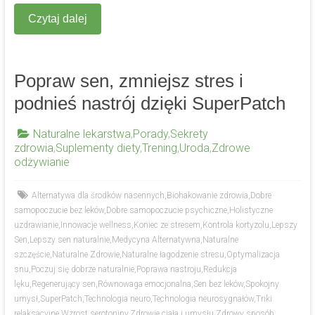
Czytaj dalej
Popraw sen, zmniejsz stres i
podnieś nastrój dzięki SuperPatch
Naturalne lekarstwa
,
Porady
,
Sekrety
zdrowia
,
Suplementy diety
,
Trening
,
Uroda
,
Zdrowe
odżywianie
Alternatywa dla środków nasennych
,
Biohakowanie zdrowia
,
Dobre
samopoczucie bez leków
,
Dobre samopoczucie psychiczne
,
Holistyczne
uzdrawianie
,
Innowacje wellness
,
Koniec ze stresem
,
Kontrola kortyzolu
,
Lepszy
Sen
,
Lepszy sen naturalnie
,
Medycyna Alternatywna
,
Naturalne
szczęście
,
Naturalne Zdrowie
,
Naturalne łagodzenie stresu
,
Optymalizacja
snu
,
Poczuj się dobrze naturalnie
,
Poprawa nastroju
,
Redukcja
lęku
,
Regenerujący sen
,
Równowaga emocjonalna
,
Sen bez leków
,
Spokojny
umysł
,
SuperPatch
,
Technologia neuro
,
Technologia neurosygnałów
,
Triki
relaksacyjne
,
Wzrost serotoniny
,
Zdrowie ciała i umysłu
,
Zdrowy sposób