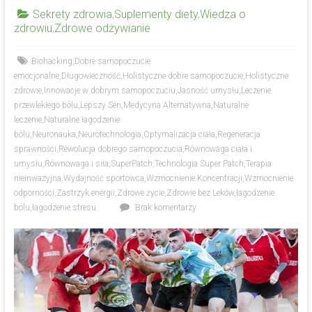
Sekrety zdrowia
,
Suplementy diety
,
Wiedza o
zdrowiu
,
Zdrowe odżywianie
Biohacking
,
Dobre samopoczucie
emocjonalne
,
Długowieczność
,
Holistyczne dobre samopoczucie
,
Holistyczne
zdrowie
,
Innowacje w dobrym samopoczuciu
,
Jasność umysłu
,
Leczenie
przewlekłego bólu
,
Lepszy Sen
,
Medycyna Alternatywna
,
Naturalne
leczenie
,
Naturalne łagodzenie
bólu
,
Neuronauka
,
Neurotechnologia
,
Optymalizacja ciała
,
Regeneracja
sprawności
,
Rewolucja dobrego samopoczucia
,
Równowaga ciała i
umysłu
,
Równowaga i siła
,
SuperPatch
,
Technologia Super Patch
,
Terapia
nieinwazyjna
,
Wydajność sportowca
,
Wzmocnienie Koncentracji
,
Wzmocnienie
odporności
,
Zastrzyk energii
,
Zdrowe życie
,
Zdrowie bez Leków
,
łagodzenie
bólu
,
łagodzenie stresu
Brak komentarzy