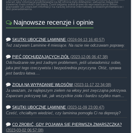
starań, aby informacje publikowane na tej stronie były dokładne i aktualne, mogą one
zawierać nieścisłości lub błędy. Zastrzegamy sobie prawo do wprowadzania zmian,
poprawek lub ulepszeń informacji na naszej stronie internetowej w dowolnym momencie i
bez powiadomienia.
Najnowsze recenzje i opinie
SKUTKI UBOCZNE LAMININE
(2024-04-13 16:40:57)
Też zażywam Laminine 4 miesiące. Na razie nie odczuwam poprawy.
PIĘĆ ODCHUDZAJĄCYCH ZIÓŁ
(2023-12-06 06:47:38)
Odchudzanie nie jest żadnym problemem, jeśli uświadomisz sobie,
jaka jest tego rzeczywista i bezpośrednia przyczyna. Otóż, sprawa
jest bardzo łatwa.…
ZIOŁA NA WYPADANIE WŁOSÓW
(2023-11-17 22:34:08)
Ja uważam, że najlepszym zielem na włosy jest zwyczajna pokrzywa.
Zaparzam pokrzywę tak, jak wszystkie zioła i bardzo szybko mam…
SKUTKI UBOCZNE LAMININE
(2023-11-09 23:00:47)
Cześć, chciałbym wiedzieć, czy laminina pomogła Ci na depresję?
CO ZROBIĆ, GDY POJAWIA SIĘ PIERWSZA ZMARSZCZKA?
(2023-03-02 06:57:08)