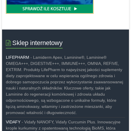
Sklep internetowy
LIFEPHARM
- Lamiderm Apex, Laminine®, Laminine®
OMEGA+++, DIGESTIVE+++, IMMUNE+++, OMNIA, REFIVE,
EXTRIM. Produkty LifePharm to najwyższej jakości suplementy
diety zaprojektowane w celu wspierania ogólnego zdrowia i
dobrego samopoczucia poprzez wykorzystanie zaawansowanej
nauki i naturalnych składników. Kluczowe oferty, takie jak
Laminine do regeneracji komórkowej i zdrowia układu
odpornościowego, są wzbogacone o unikalne formuły, które
łączą aminokwasy, witaminy i zastrzeżone mieszanki, aby
promować witalność i długowieczność.
VIDAFY
- Vidafy NANOFY, Vidafy Curcumin Plus. Innowacyjne
krople kurkuminy z opatentowaną technologią BioMS, która