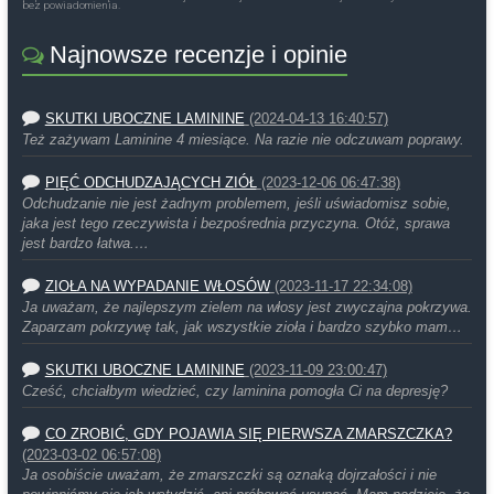
bez powiadomienia.
Najnowsze recenzje i opinie
SKUTKI UBOCZNE LAMININE
(2024-04-13 16:40:57)
Też zażywam Laminine 4 miesiące. Na razie nie odczuwam poprawy.
PIĘĆ ODCHUDZAJĄCYCH ZIÓŁ
(2023-12-06 06:47:38)
Odchudzanie nie jest żadnym problemem, jeśli uświadomisz sobie,
jaka jest tego rzeczywista i bezpośrednia przyczyna. Otóż, sprawa
jest bardzo łatwa.…
ZIOŁA NA WYPADANIE WŁOSÓW
(2023-11-17 22:34:08)
Ja uważam, że najlepszym zielem na włosy jest zwyczajna pokrzywa.
Zaparzam pokrzywę tak, jak wszystkie zioła i bardzo szybko mam…
SKUTKI UBOCZNE LAMININE
(2023-11-09 23:00:47)
Cześć, chciałbym wiedzieć, czy laminina pomogła Ci na depresję?
CO ZROBIĆ, GDY POJAWIA SIĘ PIERWSZA ZMARSZCZKA?
(2023-03-02 06:57:08)
Ja osobiście uważam, że zmarszczki są oznaką dojrzałości i nie