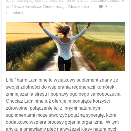
odporności
,
Wydajność sportowca
,
Wzmocnienie odporności
,
Zdrowe starzenie
się
,
Zdrowie komórkowe
,
Zdrowie mózgu
,
Zdrowie serca
Brak
komentarzy
LifePharm Laminine to wyjątkowy suplement znany ze
swojej zdolności do wspierania regeneracji komórek,
zmniejszania stresu i poprawy ogólnego samopoczucia.
Chociaż Laminine już oferuje imponujące korzyści
zdrowotne, połączenie jej z innymi naturalnymi
suplementami może stworzyć potężną synergię, która
dodatkowo wspiera procesy gojenia organizmu. W tym
artykule omawiamy pięć najwyższej klasy naturalnych