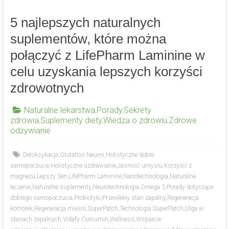
5 najlepszych naturalnych
suplementów, które można
połączyć z LifePharm Laminine w
celu uzyskania lepszych korzyści
zdrowotnych
Naturalne lekarstwa
,
Porady
,
Sekrety
zdrowia
,
Suplementy diety
,
Wiedza o zdrowiu
,
Zdrowe
odżywianie
Detoksykacja
,
Glutation Neumi
,
Holistyczne dobre
samopoczucie
,
Holistyczne uzdrawianie
,
Jasność umysłu
,
Korzyści z
magnezu
,
Lepszy Sen
,
LifePharm Laminine
,
Nanotechnologia
,
Naturalne
leczenie
,
Naturalne suplementy
,
Neurotechnologia
,
Omega 3
,
Porady dotyczące
dobrego samopoczucia
,
Probiotyki
,
Przewlekły stan zapalny
,
Regeneracja
komórek
,
Regeneracja mięśni
,
SuperPatch
,
Technologia SuperPatch
,
Ulga w
stanach zapalnych
,
Vidafy Curcumin
,
Wellness
,
Wsparcie