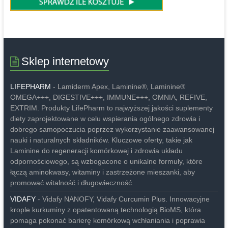
Sklep internetowy
LIFEPHARM
- Lamiderm Apex, Laminine®, Laminine®
OMEGA+++, DIGESTIVE+++, IMMUNE+++, OMNIA, REFIVE,
EXTRIM. Produkty LifePharm to najwyższej jakości suplementy
diety zaprojektowane w celu wspierania ogólnego zdrowia i
dobrego samopoczucia poprzez wykorzystanie zaawansowanej
nauki i naturalnych składników. Kluczowe oferty, takie jak
Laminine do regeneracji komórkowej i zdrowia układu
odpornościowego, są wzbogacone o unikalne formuły, które
łączą aminokwasy, witaminy i zastrzeżone mieszanki, aby
promować witalność i długowieczność.
VIDAFY
- Vidafy NANOFY, Vidafy Curcumin Plus. Innowacyjne
krople kurkuminy z opatentowaną technologią BioMS, która
pomaga pokonać barierę komórkową wchłaniania i poprawia