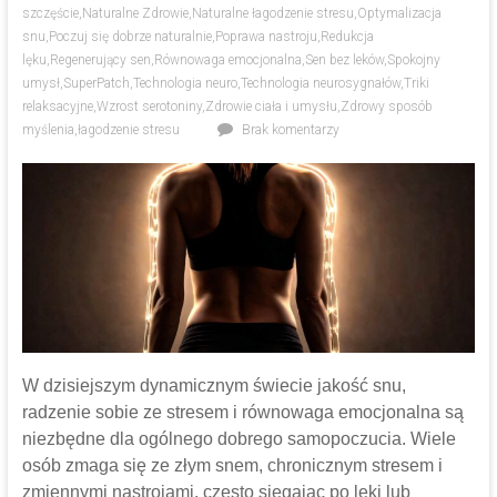
szczęście
,
Naturalne Zdrowie
,
Naturalne łagodzenie stresu
,
Optymalizacja
snu
,
Poczuj się dobrze naturalnie
,
Poprawa nastroju
,
Redukcja
lęku
,
Regenerujący sen
,
Równowaga emocjonalna
,
Sen bez leków
,
Spokojny
umysł
,
SuperPatch
,
Technologia neuro
,
Technologia neurosygnałów
,
Triki
relaksacyjne
,
Wzrost serotoniny
,
Zdrowie ciała i umysłu
,
Zdrowy sposób
myślenia
,
łagodzenie stresu
Brak komentarzy
W dzisiejszym dynamicznym świecie jakość snu,
radzenie sobie ze stresem i równowaga emocjonalna są
niezbędne dla ogólnego dobrego samopoczucia. Wiele
osób zmaga się ze złym snem, chronicznym stresem i
zmiennymi nastrojami, często sięgając po leki lub