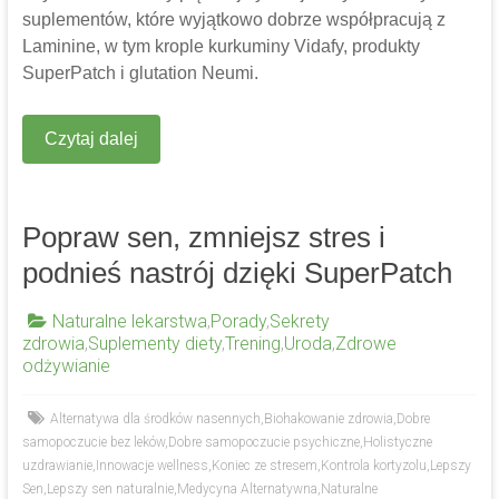
suplementów, które wyjątkowo dobrze współpracują z
Laminine, w tym krople kurkuminy Vidafy, produkty
SuperPatch i glutation Neumi.
Czytaj dalej
Popraw sen, zmniejsz stres i
podnieś nastrój dzięki SuperPatch
Naturalne lekarstwa
,
Porady
,
Sekrety
zdrowia
,
Suplementy diety
,
Trening
,
Uroda
,
Zdrowe
odżywianie
Alternatywa dla środków nasennych
,
Biohakowanie zdrowia
,
Dobre
samopoczucie bez leków
,
Dobre samopoczucie psychiczne
,
Holistyczne
uzdrawianie
,
Innowacje wellness
,
Koniec ze stresem
,
Kontrola kortyzolu
,
Lepszy
Sen
,
Lepszy sen naturalnie
,
Medycyna Alternatywna
,
Naturalne