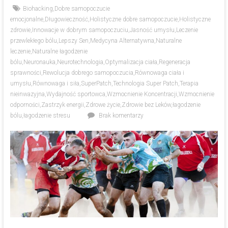
Biohacking
,
Dobre samopoczucie
emocjonalne
,
Długowieczność
,
Holistyczne dobre samopoczucie
,
Holistyczne
zdrowie
,
Innowacje w dobrym samopoczuciu
,
Jasność umysłu
,
Leczenie
przewlekłego bólu
,
Lepszy Sen
,
Medycyna Alternatywna
,
Naturalne
leczenie
,
Naturalne łagodzenie
bólu
,
Neuronauka
,
Neurotechnologia
,
Optymalizacja ciała
,
Regeneracja
sprawności
,
Rewolucja dobrego samopoczucia
,
Równowaga ciała i
umysłu
,
Równowaga i siła
,
SuperPatch
,
Technologia Super Patch
,
Terapia
nieinwazyjna
,
Wydajność sportowca
,
Wzmocnienie Koncentracji
,
Wzmocnienie
odporności
,
Zastrzyk energii
,
Zdrowe życie
,
Zdrowie bez Leków
,
łagodzenie
bólu
,
łagodzenie stresu
Brak komentarzy