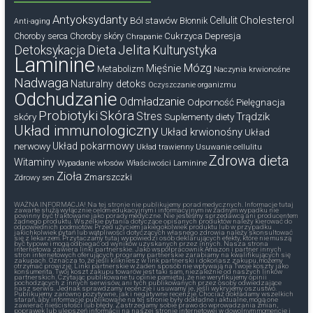
Antyoksydanty
Cholesterol
Ból stawów
Cellulit
Błonnik
Anti-aging
Cukrzyca
Depresja
Choroby serca
Choroby skóry
Chrapanie
Dieta
Jelita
Detoksykacja
Kulturystyka
Laminine
Mózg
Mięśnie
Metabolizm
Naczynia krwionośne
Nadwaga
Naturalny detoks
Oczyszczanie organizmu
Odchudzanie
Odmładzanie
Odporność
Pielęgnacja
Probiotyki
Skóra
Stres
Trądzik
skóry
Suplementy diety
Układ immunologiczny
Układ krwionośny
Układ
nerwowy
Układ pokarmowy
Układ trawienny
Usuwanie cellulitu
Zdrowa dieta
Witaminy
Wypadanie włosów
Właściwości Laminine
Zioła
Zmarszczki
Zdrowy sen
WAŻNA INFORMACJA! Na tej stronie nie publikujemy porad medycznych. Informacje tutaj
zawarte służą wyłącznie celom edukacyjnym i informacyjnym iw żadnym wypadku nie
powinny być traktowane jako porady medyczne. Nie jesteśmy sprzedawcą ani producentem
żadnego produktu. Wszelkie pytania dotyczące opisanych produktów należy kierować do
odpowiednich podmiotów. Przed użyciem jakiegokolwiek produktu lub w przypadku
jakichkolwiek pytań lub wątpliwości dotyczących własnego zdrowia należy skonsultować
się z lekarzem. Przytaczamy tutaj wypowiedzi osób deklarujących efekty, które nie muszą
być typowe i mogą odbiegać od wyników uzyskanych przez innych. Nasza strona
internetowa zawiera linki partnerskie. Jako współpracownik Amazon i partner innych
stron internetowych oferujących programy partnerskie zarabiamy na kwalifikujących się
zakupach. Oznacza to, że jeśli klikniesz w link partnerski i dokonasz zakupu, możemy
otrzymać prowizję. Linki partnerskie w żaden sposób nie wpływają na Twoje koszty jako
konsumenta. Twój koszt zakupu towarów jest taki sam, niezależnie od naszych linków
partnerskich. Czytając publikowane tu opinie pamiętaj, że nie weryfikujemy opinii
pochodzących z innych serwisów, ani tych publikowanych przez osoby odwiedzające
nasz serwis. Jednak sprawdzamy recenzje i usuwamy je, jeśli wykryjemy oszustwo.
Publikujemy zarówno pozytywne, jak i negatywne recenzje. Chociaż dokładamy wszelkich
starań, aby informacje publikowane na tej stronie były dokładne i aktualne, mogą one
zawierać nieścisłości lub błędy. Zastrzegamy sobie prawo do wprowadzania zmian,
poprawek lub ulepszeń informacji na naszej stronie internetowej w dowolnym momencie i