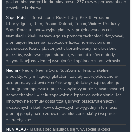
poziom bioabsorpcji kurkuminy nawet 277 razy w porównaniu do
proszku z kurkumy.
SuperPatch
- Boost, Lumi, Rocket, Joy, Kick It, Freedom,
Liberty, Ignite, Rem, Peace, Defend, Focus, Victory. Produkty
SuperPatch to innowacyjne plastry zaprojektowane w celu
stymulacji układu nerwowego za pomocą technologii dotykowej,
promującej lepsze samopoczucie fizyczne, emocjonalne i
poznawcze. Każdy plaster jest ukierunkowany na określone
potrzeby, wykorzystując naturalne, wolne od leków metody
optymalizacji codziennej wydajności i ogólnego stanu zdrowia.
Neumi
- Neuro, Neumi Skin, NutriSwish, Hers. Unikalne
produkty, w tym flagowy glutation, zostały zaprojektowane w
celu poprawy zdrowia komórkowego, detoksykacji i ogólnego
dobrego samopoczucia poprzez wykorzystanie zaawansowanej
nanotechnologii w celu zapewnienia lepszego wchłaniania. Ich
innowacyjne formuły dostarczają silnych przeciwutleniaczy i
niezbędnych składników odżywczych w wygodnym formacie,
promując optymalne zdrowie, odmłodzenie skóry i wsparcie
energetyczne.
NUVIALAB
- Marka specjalizująca się w wysokiej jakości