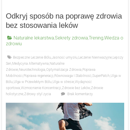
Odkryj sposób na poprawę zdrowia
bez stosowania leków
Naturalne lekarstwa
,
Sekrety zdrowia
,
Trening
,
Wiedza o
zdrowiu
Bezpieczne Leczenie Bólu
,
Jasność umysłu
,
Leczenie Nieinwazyjne
,
Lepszy
Sen
,
Medycyna Alternatywna
,
Naturalne
Zdrowie
,
Neurotechnologia
,
Optymalizacja Zdrowia
,
Poprawa
Mobilności
,
Poprawa regeneracji
,
Równowaga I Stabilność
,
SuperPatch
,
Ulga w
Bólu
,
Ulga w Przewlekłym Bólu
,
Ulga w stresie
,
Wydajność
sportowa
,
Wzmocnienie Koncentracji
,
Zdrowie bez Leków
,
Zdrowie
holistyczne
,
Zdrowy styl życia
Brak komentarzy