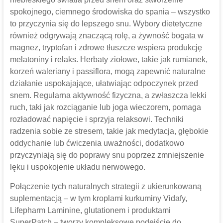
spokojnego, ciemnego środowiska do spania – wszystko
to przyczynia się do lepszego snu. Wybory dietetyczne
również odgrywają znaczącą rolę, a żywność bogata w
magnez, tryptofan i zdrowe tłuszcze wspiera produkcję
melatoniny i relaks. Herbaty ziołowe, takie jak rumianek,
korzeń waleriany i passiflora, mogą zapewnić naturalne
działanie uspokajające, ułatwiając odpoczynek przed
snem. Regularna aktywność fizyczna, a zwłaszcza lekki
ruch, taki jak rozciąganie lub joga wieczorem, pomaga
rozładować napięcie i sprzyja relaksowi. Techniki
radzenia sobie ze stresem, takie jak medytacja, głębokie
oddychanie lub ćwiczenia uważności, dodatkowo
przyczyniają się do poprawy snu poprzez zmniejszenie
lęku i uspokojenie układu nerwowego.
Połączenie tych naturalnych strategii z ukierunkowaną
suplementacją – w tym kroplami kurkuminy Vidafy,
Lifepharm Laminine, glutationem i produktami
SuperPatch – tworzy kompleksowe podejście do