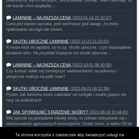
powinniśmy się ich wstydzić, ani próbować usunąć. Mam nadzieję, że
nie każdy chce wyglądać,…
LAMININE – NAJNIŻSZA CENA
(2023-01-14 22:10:17)
Cena jest bardzo wysoka, jeśli weźmiesz pod uwagę, że jedno
opakowanie niczego nie zmieni.
SKUTKI UBOCZNE LAMININE
(2022-12-23 21:02:01)
A może ktoś mi wyjaśni, co to są skutki uboczne, czyli niepożądane
działanie leku. Na przykład Aspiryna ma skutki uboczne.…
LAMININE – NAJNIŻSZA CENA
(2022-10-01 08:30:56)
Czy komuś udało się zmniejszyć nadwrażliwość na pokarmy i
alergiczne reakcje na pyłki traw?
SKUTKI UBOCZNE LAMININE
(2022-09-21 09:12:36)
Pytam Jak laminina może zadziałać na rozległe i trudno gojace się
rany na podudziach
JAK SPOWOLNIĆ STARZENIE SKÓRY?
(2022-08-19 10:44:41)
Mój sposób na posiadanie młodej skóry, to zdrowe odżywianie się i
niestosowanie agresywnych kosmetyków. Dzięki temu, w wieku 58 lat
moja…
Ta strona korzysta z ciasteczek aby świadczyć usługi na