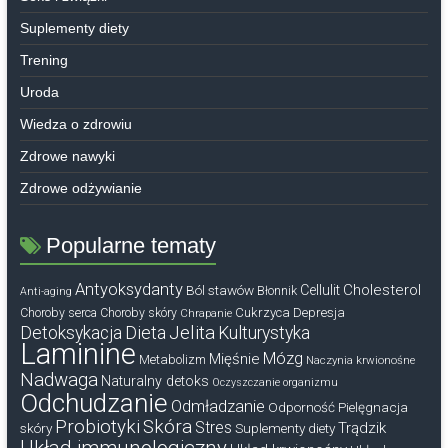
Suplementy diety
Trening
Uroda
Wiedza o zdrowiu
Zdrowe nawyki
Zdrowe odżywianie
Popularne tematy
Antyoksydanty
Cholesterol
Ból stawów
Cellulit
Błonnik
Anti-aging
Cukrzyca
Depresja
Choroby serca
Choroby skóry
Chrapanie
Dieta
Jelita
Detoksykacja
Kulturystyka
Laminine
Mózg
Mięśnie
Metabolizm
Naczynia krwionośne
Nadwaga
Naturalny detoks
Oczyszczanie organizmu
Odchudzanie
Odmładzanie
Odporność
Pielęgnacja
Probiotyki
Skóra
Stres
Trądzik
skóry
Suplementy diety
Układ immunologiczny