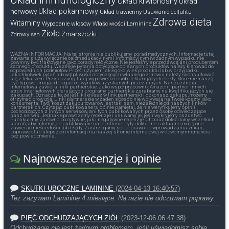
Układ krwionośny
Układ
nerwowy
Układ pokarmowy
Układ trawienny
Usuwanie cellulitu
Zdrowa dieta
Witaminy
Wypadanie włosów
Właściwości Laminine
Zioła
Zmarszczki
Zdrowy sen
WAŻNA INFORMACJA! Na tej stronie nie publikujemy porad medycznych. Informacje tutaj
zawarte służą wyłącznie celom edukacyjnym i informacyjnym iw żadnym wypadku nie
powinny być traktowane jako porady medyczne. Nie jesteśmy sprzedawcą ani producentem
żadnego produktu. Wszelkie pytania dotyczące opisanych produktów należy kierować do
odpowiednich podmiotów. Przed użyciem jakiegokolwiek produktu lub w przypadku
jakichkolwiek pytań lub wątpliwości dotyczących własnego zdrowia należy skonsultować
się z lekarzem. Przytaczamy tutaj wypowiedzi osób deklarujących efekty, które nie muszą
być typowe i mogą odbiegać od wyników uzyskanych przez innych. Nasza strona
internetowa zawiera linki partnerskie. Jako współpracownik Amazon i partner innych
stron internetowych oferujących programy partnerskie zarabiamy na kwalifikujących się
zakupach. Oznacza to, że jeśli klikniesz w link partnerski i dokonasz zakupu, możemy
otrzymać prowizję. Linki partnerskie w żaden sposób nie wpływają na Twoje koszty jako
konsumenta. Twój koszt zakupu towarów jest taki sam, niezależnie od naszych linków
partnerskich. Czytając publikowane tu opinie pamiętaj, że nie weryfikujemy opinii
pochodzących z innych serwisów, ani tych publikowanych przez osoby odwiedzające
nasz serwis. Jednak sprawdzamy recenzje i usuwamy je, jeśli wykryjemy oszustwo.
Publikujemy zarówno pozytywne, jak i negatywne recenzje. Chociaż dokładamy wszelkich
starań, aby informacje publikowane na tej stronie były dokładne i aktualne, mogą one
zawierać nieścisłości lub błędy. Zastrzegamy sobie prawo do wprowadzania zmian,
poprawek lub ulepszeń informacji na naszej stronie internetowej w dowolnym momencie i
bez powiadomienia.
Najnowsze recenzje i opinie
SKUTKI UBOCZNE LAMININE
(2024-04-13 16:40:57)
Też zażywam Laminine 4 miesiące. Na razie nie odczuwam poprawy.
PIĘĆ ODCHUDZAJĄCYCH ZIÓŁ
(2023-12-06 06:47:38)
Odchudzanie nie jest żadnym problemem, jeśli uświadomisz sobie,