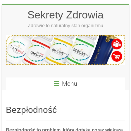
Skip
Sekrety Zdrowia
to
content
Zdrowie to naturalny stan organizmu
Menu
Bezpłodność
Bezpłodność
to problem, który dotyka coraz większą