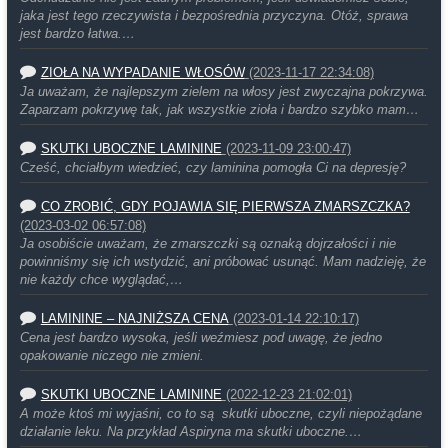
jaka jest tego rzeczywista i bezpośrednia przyczyna. Otóż, sprawa
jest bardzo łatwa.…
ZIOŁA NA WYPADANIE WŁOSÓW
(2023-11-17 22:34:08)
Ja uważam, że najlepszym zielem na włosy jest zwyczajna pokrzywa.
Zaparzam pokrzywę tak, jak wszystkie zioła i bardzo szybko mam…
SKUTKI UBOCZNE LAMININE
(2023-11-09 23:00:47)
Cześć, chciałbym wiedzieć, czy laminina pomogła Ci na depresję?
CO ZROBIĆ, GDY POJAWIA SIĘ PIERWSZA ZMARSZCZKA?
(2023-03-02 06:57:08)
Ja osobiście uważam, że zmarszczki są oznaką dojrzałości i nie
powinniśmy się ich wstydzić, ani próbować usunąć. Mam nadzieję, że
nie każdy chce wyglądać,…
LAMININE – NAJNIŻSZA CENA
(2023-01-14 22:10:17)
Cena jest bardzo wysoka, jeśli weźmiesz pod uwagę, że jedno
opakowanie niczego nie zmieni.
SKUTKI UBOCZNE LAMININE
(2022-12-23 21:02:01)
A może ktoś mi wyjaśni, co to są skutki uboczne, czyli niepożądane
działanie leku. Na przykład Aspiryna ma skutki uboczne.…