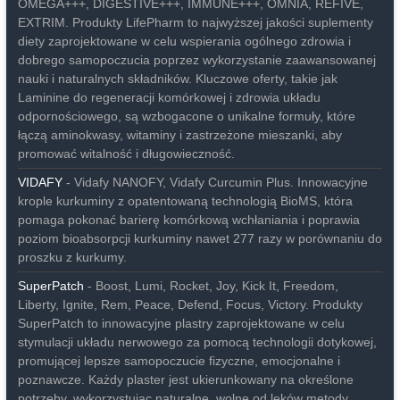
OMEGA+++, DIGESTIVE+++, IMMUNE+++, OMNIA, REFIVE,
EXTRIM. Produkty LifePharm to najwyższej jakości suplementy
diety zaprojektowane w celu wspierania ogólnego zdrowia i
dobrego samopoczucia poprzez wykorzystanie zaawansowanej
nauki i naturalnych składników. Kluczowe oferty, takie jak
Laminine do regeneracji komórkowej i zdrowia układu
odpornościowego, są wzbogacone o unikalne formuły, które
łączą aminokwasy, witaminy i zastrzeżone mieszanki, aby
promować witalność i długowieczność.
VIDAFY
- Vidafy NANOFY, Vidafy Curcumin Plus. Innowacyjne
krople kurkuminy z opatentowaną technologią BioMS, która
pomaga pokonać barierę komórkową wchłaniania i poprawia
poziom bioabsorpcji kurkuminy nawet 277 razy w porównaniu do
proszku z kurkumy.
SuperPatch
- Boost, Lumi, Rocket, Joy, Kick It, Freedom,
Liberty, Ignite, Rem, Peace, Defend, Focus, Victory. Produkty
SuperPatch to innowacyjne plastry zaprojektowane w celu
stymulacji układu nerwowego za pomocą technologii dotykowej,
promującej lepsze samopoczucie fizyczne, emocjonalne i
poznawcze. Każdy plaster jest ukierunkowany na określone
potrzeby, wykorzystując naturalne, wolne od leków metody