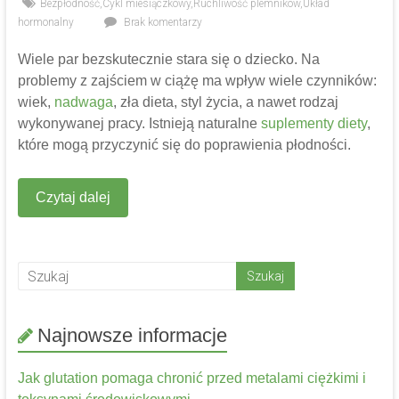
Bezpłodność
,
Cykl miesiączkowy
,
Ruchliwość plemników
,
Układ
hormonalny
Brak komentarzy
Wiele par bezskutecznie stara się o dziecko. Na
problemy z zajściem w ciążę ma wpływ wiele czynników:
wiek,
nadwaga
, zła dieta, styl życia, a nawet rodzaj
wykonywanej pracy. Istnieją naturalne
suplementy diety
,
które mogą przyczynić się do poprawienia płodności.
Czytaj dalej
Najnowsze informacje
Jak glutation pomaga chronić przed metalami ciężkimi i