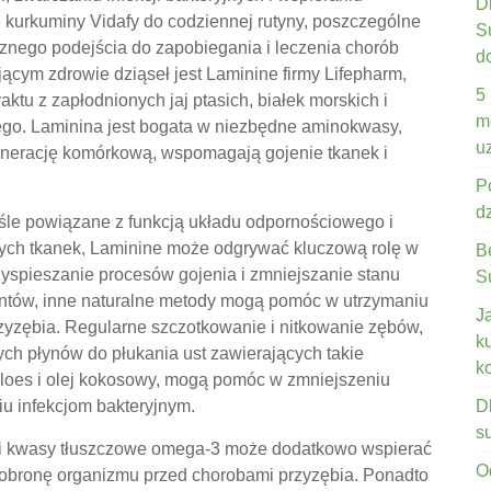
D
 kurkuminy Vidafy do codziennej rutyny, poszczególne
S
cznego podejścia do zapobiegania i leczenia chorób
d
ącym zdrowie dziąseł jest Laminine firmy Lifepharm,
5
ktu z zapłodnionych jaj ptasich, białek morskich i
m
go. Laminina jest bogata w niezbędne aminokwasy,
u
generację komórkową, wspomagają gojenie tkanek i
P
d
śle powiązane z funkcją układu odpornościowego i
ych tkanek, Laminine może odgrywać kluczową rolę w
B
zyspieszanie procesów gojenia i zmniejszanie stanu
S
ntów, inne naturalne metody mogą pomóc w utrzymaniu
J
zyzębia. Regularne szczotkowanie i nitkowanie zębów,
k
ych płynów do płukania ust zawierających takie
k
 aloes i olej kokosowy, mogą pomóc w zmniejszeniu
iu infekcjom bakteryjnym.
D
s
 i kwasy tłuszczowe omega-3 może dodatkowo wspierać
O
ą obronę organizmu przed chorobami przyzębia. Ponadto