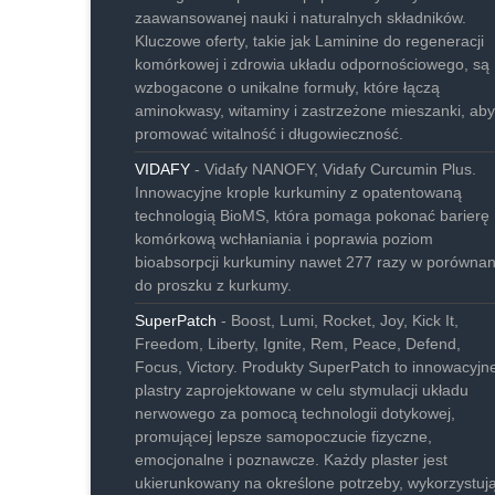
zaawansowanej nauki i naturalnych składników.
Kluczowe oferty, takie jak Laminine do regeneracji
komórkowej i zdrowia układu odpornościowego, są
wzbogacone o unikalne formuły, które łączą
aminokwasy, witaminy i zastrzeżone mieszanki, aby
promować witalność i długowieczność.
VIDAFY
- Vidafy NANOFY, Vidafy Curcumin Plus.
Innowacyjne krople kurkuminy z opatentowaną
technologią BioMS, która pomaga pokonać barierę
komórkową wchłaniania i poprawia poziom
bioabsorpcji kurkuminy nawet 277 razy w porównan
do proszku z kurkumy.
SuperPatch
- Boost, Lumi, Rocket, Joy, Kick It,
Freedom, Liberty, Ignite, Rem, Peace, Defend,
Focus, Victory. Produkty SuperPatch to innowacyjn
plastry zaprojektowane w celu stymulacji układu
nerwowego za pomocą technologii dotykowej,
promującej lepsze samopoczucie fizyczne,
emocjonalne i poznawcze. Każdy plaster jest
ukierunkowany na określone potrzeby, wykorzystuj