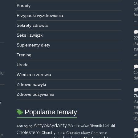
Od
Porady
uś
be
Przypadki wyzdrowienia
…
Sekrety zdrowia
Seks i związki
22
Ja
Suplementy diety
zw
Trening
ws
Uroda
iu
Cz
Wiedza o zdrowiu
de
Zdrowe nawyki
Zdrowe odżywianie
Z
Ja
e
są
Popularne tematy
an
w
Antyoksydanty
Ból stawów
Cellulit
Błonnik
Anti-aging
Cholesterol
Choroby serca
Choroby skóry
Chrapanie
ąc
Ce