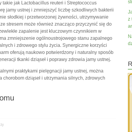
s
 takie jak Lactobacillus reuteri i Streptococcus
ę jamy ustnej i zmniejszyć liczbę szkodliwych bakterii
J
ie słodkiej i przetworzonej żywności, utrzymywanie
z
ze stresem może również znacząco przyczynić się do
a
zewlekłe zapalenie jest kluczowym czynnikiem w
N
e ma zmniejszenie ogólnoustrojowego stanu zapalnego
d
nych i zdrowego stylu życia. Synergiczne korzyści
epharm oferują naukowo potwierdzony i naturalny sposób
eracji tkanki dziąseł i poprawy zdrowia jamy ustnej.
R
ralnymi praktykami pielęgnacji jamy ustnej, można
a chorobom dziąseł i utrzymania silnych, zdrowych
domu
rzy