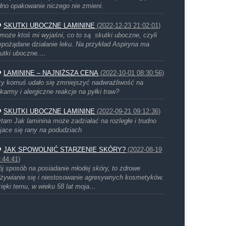
dno opakowanie niczego nie zmieni.
SKUTKI UBOCZNE LAMININE
(2022-12-23 21:02:01)
może ktoś mi wyjaśni, co to są skutki uboczne, czyli
epożądane działanie leku. Na przykład Aspiryna ma
utki uboczne.…
LAMININE – NAJNIŻSZA CENA
(2022-10-01 08:30:56)
y komuś udało się zmniejszyć nadwrażliwość na
karmy i alergiczne reakcje na pyłki traw?
SKUTKI UBOCZNE LAMININE
(2022-09-21 09:12:36)
tam Jak laminina może zadziałać na rozległe i trudno
jace się rany na podudziach
JAK SPOWOLNIĆ STARZENIE SKÓRY?
(2022-08-19
:44:41)
j sposób na posiadanie młodej skóry, to zdrowe
żywianie się i niestosowanie agresywnych kosmetyków.
ięki temu, w wieku 58 lat moja…