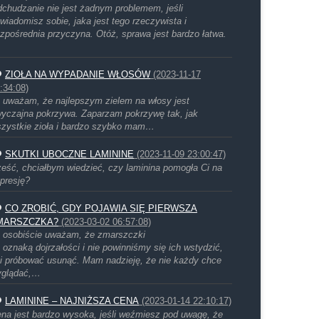
chudzanie nie jest żadnym problemem, jeśli
wiadomisz sobie, jaka jest tego rzeczywista i
zpośrednia przyczyna. Otóż, sprawa jest bardzo łatwa.
ZIOŁA NA WYPADANIE WŁOSÓW
(2023-11-17
:34:08)
 uważam, że najlepszym zielem na włosy jest
yczajna pokrzywa. Zaparzam pokrzywę tak, jak
zystkie zioła i bardzo szybko mam…
SKUTKI UBOCZNE LAMININE
(2023-11-09 23:00:47)
eść, chciałbym wiedzieć, czy laminina pomogła Ci na
presję?
CO ZROBIĆ, GDY POJAWIA SIĘ PIERWSZA
MARSZCZKA?
(2023-03-02 06:57:08)
 osobiście uważam, że zmarszczki
 oznaką dojrzałości i nie powinniśmy się ich wstydzić,
i próbować usunąć. Mam nadzieję, że nie każdy chce
yglądać,…
LAMININE – NAJNIŻSZA CENA
(2023-01-14 22:10:17)
na jest bardzo wysoka, jeśli weźmiesz pod uwagę, że