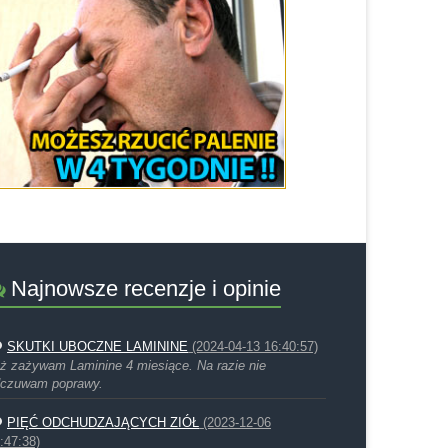
Najnowsze recenzje i opinie
SKUTKI UBOCZNE LAMININE
(2024-04-13 16:40:57)
ż zażywam Laminine 4 miesiące. Na razie nie
czuwam poprawy.
PIĘĆ ODCHUDZAJĄCYCH ZIÓŁ
(2023-12-06
:47:38)