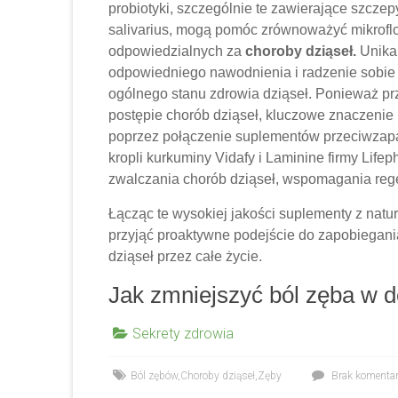
probiotyki, szczególnie te zawierające szczepy
salivarius, mogą pomóc zrównoważyć mikroflor
odpowiedzialnych za
choroby dziąseł.
Unikan
odpowiedniego nawodnienia i radzenie sobie 
ogólnego stanu zdrowia dziąseł. Ponieważ pr
postępie chorób dziąseł, kluczowe znaczeni
poprzez połączenie suplementów przeciwzapal
kropli kurkuminy Vidafy i Laminine firmy Lif
zwalczania chorób dziąseł, wspomagania regen
Łącząc te wysokiej jakości suplementy z natu
przyjąć proaktywne podejście do zapobiegani
dziąseł przez całe życie.
Jak zmniejszyć ból zęba w 
Sekrety zdrowia
Ból zębów
,
Choroby dziąseł
,
Zęby
Brak komenta