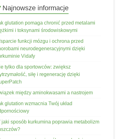
Najnowsze informacje
ak glutation pomaga chronić przed metalami
iężkimi i toksynami środowiskowymi
sparcie funkcji mózgu i ochrona przed
horobami neurodegeneracyjnymi dzięki
urkuminie Vidafy
ie tylko dla sportowców: zwiększ
trzymałość, siłę i regenerację dzięki
uperPatch
wiązek między aminokwasami a nastrojem
ak glutation wzmacnia Twój układ
dpornościowy
 jaki sposób kurkumina poprawia metabolizm
łuszczów?