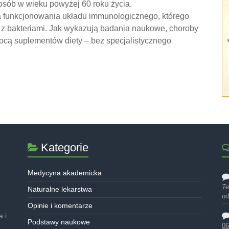
 osób w wieku powyżej 60 roku życia.
a funkcjonowania układu immunologicznego, którego
i z bakteriami. Jak wykazują badania naukowe, choroby
cą suplementów diety – bez specjalistycznego
Kategorie
Medycyna akademicka
Te
Naturalne lekarstwa
od
Opinie i komentarze
 i
Podstawy naukowe
06