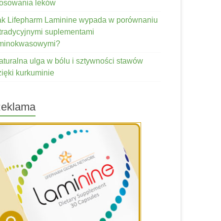
tosowania leków
ak Lifepharm Laminine wypada w porównaniu
 tradycyjnymi suplementami
minokwasowymi?
aturalna ulga w bólu i sztywności stawów
zięki kurkuminie
eklama