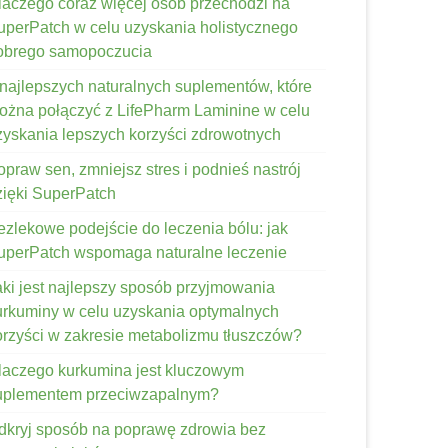
laczego coraz więcej osób przechodzi na
uperPatch w celu uzyskania holistycznego
obrego samopoczucia
 najlepszych naturalnych suplementów, które
ożna połączyć z LifePharm Laminine w celu
zyskania lepszych korzyści zdrowotnych
opraw sen, zmniejsz stres i podnieś nastrój
zięki SuperPatch
ezlekowe podejście do leczenia bólu: jak
uperPatch wspomaga naturalne leczenie
aki jest najlepszy sposób przyjmowania
urkuminy w celu uzyskania optymalnych
orzyści w zakresie metabolizmu tłuszczów?
laczego kurkumina jest kluczowym
uplementem przeciwzapalnym?
dkryj sposób na poprawę zdrowia bez