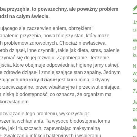
oba przyzębia, to powszechny, ale poważny problem
udzi na całym świecie.
J
zującego się zaczerwienieniem, obrzękiem i
c
apalenie przyzębia, poważniejszy stan, który może
W
ych problemów zdrowotnych. Chociaż niewłaściwa
c
b dziąseł, inne czynniki, takie jak dieta, stres, palenie
k
yniać się do jej rozwoju. Zapobieganie i leczenie
cia, które obejmuje odpowiednią higienę jamy ustnej,
N
e zdrowie dziąseł i zmniejszające stan zapalny. Jednym
wy
czających
choroby dziąseł
jest kurkumina, aktywny
S
przeciwzapalne, przeciwbakteryjne i przeciwutleniające.
Z
 niską biodostępność, co oznacza, że ​​organizm ma
ykorzystaniem.
J
o
rozwiązanie tego problemu, wykorzystując
W
szenia wchłaniania. Ta wysoce biodostępna forma
t
ie, jak i tłuszczach, zapewniając maksymalną
 zwalczaniu infekcji bakteryjnych i wspieraniu