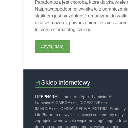
Paradontoza jest chorobą, która dotyka wiele
Najprawdopodobniej wynika to z ograniczeni
skutkiem jest niezdolność organizmu do walk
dziąseł można z powodzeniem leczyć za pomo
leczenia stomatologicznego.
Czytaj dalej
Sklep internetowy
LIFEPHARM
- Lamiderm Apex, Laminine®,
Laminine® OMEGA+++, DIGESTIVE+++,
IMMUNE+++, OMNIA, REFIVE, EXTRIM. Produkty
LifePharm to najwyższej jakości suplementy diety
zaprojektowane w celu wspierania ogólnego zdrowia
dobrego samopoczucia poprzez wykorzystanie