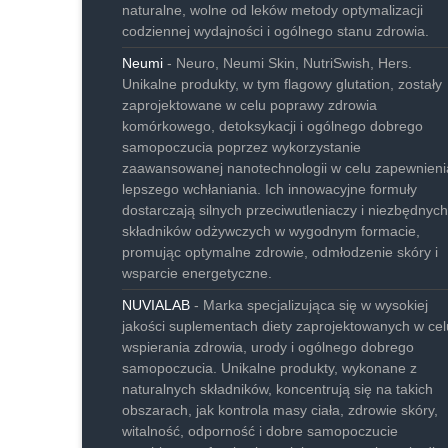
naturalne, wolne od leków metody optymalizacji
codziennej wydajności i ogólnego stanu zdrowia.
Neumi
- Neuro, Neumi Skin, NutriSwish, Hers.
Unikalne produkty, w tym flagowy glutation, zostały
zaprojektowane w celu poprawy zdrowia
komórkowego, detoksykacji i ogólnego dobrego
samopoczucia poprzez wykorzystanie
zaawansowanej nanotechnologii w celu zapewnieni
lepszego wchłaniania. Ich innowacyjne formuły
dostarczają silnych przeciwutleniaczy i niezbędnych
składników odżywczych w wygodnym formacie,
promując optymalne zdrowie, odmłodzenie skóry i
wsparcie energetyczne.
NUVIALAB
- Marka specjalizująca się w wysokiej
jakości suplementach diety zaprojektowanych w cel
wspierania zdrowia, urody i ogólnego dobrego
samopoczucia. Unikalne produkty, wykonane z
naturalnych składników, koncentrują się na takich
obszarach, jak kontrola masy ciała, zdrowie skóry,
witalność, odporność i dobre samopoczucie