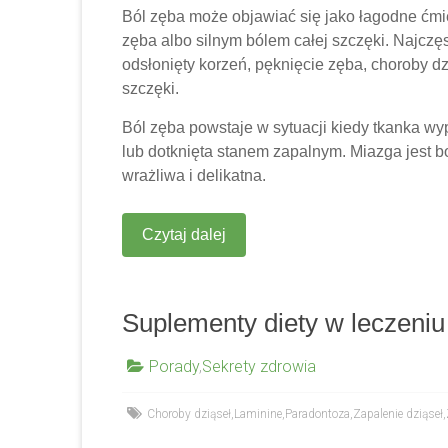
Ból zęba może objawiać się jako łagodne ćm
zęba albo silnym bólem całej szczęki. Najczęs
odsłonięty korzeń, pęknięcie zęba, choroby d
szczęki.
Ból zęba powstaje w sytuacji kiedy tkanka w
lub dotknięta stanem zapalnym. Miazga jest b
wrażliwa i delikatna.
Czytaj dalej
Suplementy diety w leczeniu
Porady
,
Sekrety zdrowia
Choroby dziąseł
,
Laminine
,
Paradontoza
,
Zapalenie dziąseł
,