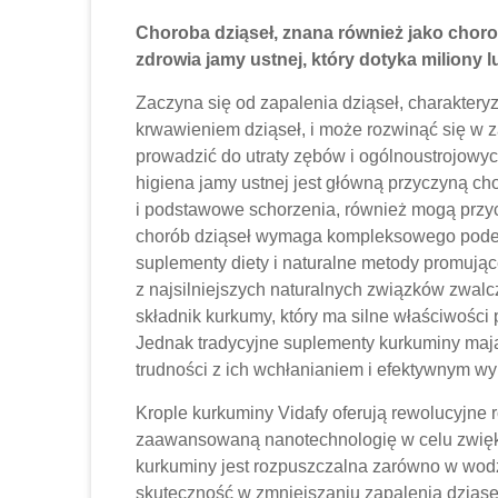
Choroba dziąseł, znana również jako chor
zdrowia jamy ustnej, który dotyka miliony l
Zaczyna się od zapalenia dziąseł, charaktery
krwawieniem dziąseł, i może rozwinąć się w z
prowadzić do utraty zębów i ogólnoustrojow
higiena jamy ustnej jest główną przyczyną choró
i podstawowe schorzenia, również mogą przycz
chorób dziąseł wymaga kompleksowego podejś
suplementy diety i naturalne metody promując
z najsilniejszych naturalnych związków zwal
składnik kurkumy, który ma silne właściwości 
Jednak tradycyjne suplementy kurkuminy mają
trudności z ich wchłanianiem i efektywnym w
Krople kurkuminy Vidafy oferują rewolucyjne 
zaawansowaną nanotechnologię w celu zwięk
kurkuminy jest rozpuszczalna zarówno w wodz
skuteczność w zmniejszaniu zapalenia dziąseł,