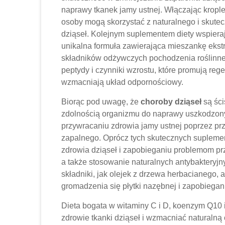
naprawy tkanek jamy ustnej. Włączając krople
osoby mogą skorzystać z naturalnego i skute
dziąseł. Kolejnym suplementem diety wspieraj
unikalna formuła zawierająca mieszankę ekstra
składników odżywczych pochodzenia roślinne
peptydy i czynniki wzrostu, które promują re
wzmacniają układ odpornościowy.
Biorąc pod uwagę, że
choroby dziąseł
są ści
zdolnością organizmu do naprawy uszkodzon
przywracaniu zdrowia jamy ustnej poprzez pr
zapalnego. Oprócz tych skutecznych supleme
zdrowia dziąseł i zapobieganiu problemom pr
a także stosowanie naturalnych antybakteryjn
składniki, jak olejek z drzewa herbacianego,
gromadzenia się płytki nazębnej i zapobiegan
Dieta bogata w witaminy C i D, koenzym Q10
zdrowie tkanki dziąseł i wzmacniać naturaln