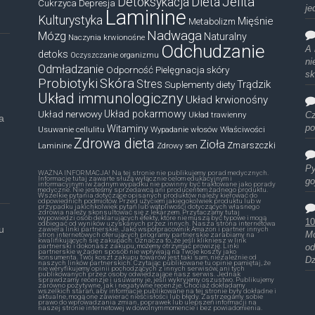
Dieta
Jelita
Detoksykacja
Cukrzyca
Depresja
je
Laminine
Kulturystyka
Mięśnie
Metabolizm
Nadwaga
Mózg
Naturalny
Naczynia krwionośne
Odchudzanie
A 
detoks
Oczyszczanie organizmu
ni
Odmładzanie
Odporność
Pielęgnacja skóry
sk
Probiotyki
Skóra
Stres
Trądzik
Suplementy diety
Układ immunologiczny
Układ krwionośny
Układ nerwowy
Układ pokarmowy
Układ trawienny
Cz
a
Witaminy
po
Usuwanie cellulitu
Wypadanie włosów
Właściwości
Zdrowa dieta
Zioła
Zmarszczki
Laminine
Zdrowy sen
Py
WAŻNA INFORMACJA! Na tej stronie nie publikujemy porad medycznych.
Informacje tutaj zawarte służą wyłącznie celom edukacyjnym i
go
informacyjnym iw żadnym wypadku nie powinny być traktowane jako porady
medyczne. Nie jesteśmy sprzedawcą ani producentem żadnego produktu.
Wszelkie pytania dotyczące opisanych produktów należy kierować do
odpowiednich podmiotów. Przed użyciem jakiegokolwiek produktu lub w
przypadku jakichkolwiek pytań lub wątpliwości dotyczących własnego
zdrowia należy skonsultować się z lekarzem. Przytaczamy tutaj
wypowiedzi osób deklarujących efekty, które nie muszą być typowe i mogą
10
odbiegać od wyników uzyskanych przez innych. Nasza strona internetowa
u
zawiera linki partnerskie. Jako współpracownik Amazon i partner innych
Mó
stron internetowych oferujących programy partnerskie zarabiamy na
kwalifikujących się zakupach. Oznacza to, że jeśli klikniesz w link
partnerski i dokonasz zakupu, możemy otrzymać prowizję. Linki
od
partnerskie w żaden sposób nie wpływają na Twoje koszty jako
konsumenta. Twój koszt zakupu towarów jest taki sam, niezależnie od
Dz
naszych linków partnerskich. Czytając publikowane tu opinie pamiętaj, że
nie weryfikujemy opinii pochodzących z innych serwisów, ani tych
publikowanych przez osoby odwiedzające nasz serwis. Jednak
sprawdzamy recenzje i usuwamy je, jeśli wykryjemy oszustwo. Publikujemy
zarówno pozytywne, jak i negatywne recenzje. Chociaż dokładamy
wszelkich starań, aby informacje publikowane na tej stronie były dokładne i
aktualne, mogą one zawierać nieścisłości lub błędy. Zastrzegamy sobie
prawo do wprowadzania zmian, poprawek lub ulepszeń informacji na
naszej stronie internetowej w dowolnym momencie i bez powiadomienia.