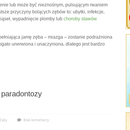
ienie lub może być nieznośnym, pulsującym rwaniem
tsze przyczyny bolących zębów to: ubytki, infekcje,
ziąseł, wypadnięcie plomby lub
choroby stawów
ypełniająca jamę zęba – miazga – zostanie podrażniona
ogato unerwiona i unaczyniona, dlatego jest bardzo
 paradontozy
Zęby
Brak komentarzy