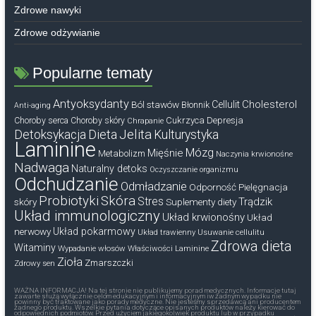
Zdrowe nawyki
Zdrowe odżywianie
Popularne tematy
Antyoksydanty
Cholesterol
Ból stawów
Cellulit
Błonnik
Anti-aging
Cukrzyca
Depresja
Choroby serca
Choroby skóry
Chrapanie
Dieta
Jelita
Detoksykacja
Kulturystyka
Laminine
Mózg
Mięśnie
Metabolizm
Naczynia krwionośne
Nadwaga
Naturalny detoks
Oczyszczanie organizmu
Odchudzanie
Odmładzanie
Odporność
Pielęgnacja
Probiotyki
Skóra
Stres
Trądzik
skóry
Suplementy diety
Układ immunologiczny
Układ krwionośny
Układ
nerwowy
Układ pokarmowy
Układ trawienny
Usuwanie cellulitu
Zdrowa dieta
Witaminy
Wypadanie włosów
Właściwości Laminine
Zioła
Zmarszczki
Zdrowy sen
WAŻNA INFORMACJA! Na tej stronie nie publikujemy porad medycznych. Informacje tutaj
zawarte służą wyłącznie celom edukacyjnym i informacyjnym iw żadnym wypadku nie
powinny być traktowane jako porady medyczne. Nie jesteśmy sprzedawcą ani producentem
żadnego produktu. Wszelkie pytania dotyczące opisanych produktów należy kierować do
odpowiednich podmiotów. Przed użyciem jakiegokolwiek produktu lub w przypadku