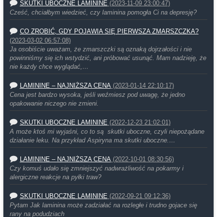
SKUTKI UBOCZNE LAMININE
(2023-11-09 23:00:47)
Cześć, chciałbym wiedzieć, czy laminina pomogła Ci na depresję?
CO ZROBIĆ, GDY POJAWIA SIĘ PIERWSZA ZMARSZCZKA?
(2023-03-02 06:57:08)
Ja osobiście uważam, że zmarszczki są oznaką dojrzałości i nie
powinniśmy się ich wstydzić, ani próbować usunąć. Mam nadzieję, że
nie każdy chce wyglądać,…
LAMININE – NAJNIŻSZA CENA
(2023-01-14 22:10:17)
Cena jest bardzo wysoka, jeśli weźmiesz pod uwagę, że jedno
opakowanie niczego nie zmieni.
SKUTKI UBOCZNE LAMININE
(2022-12-23 21:02:01)
A może ktoś mi wyjaśni, co to są skutki uboczne, czyli niepożądane
działanie leku. Na przykład Aspiryna ma skutki uboczne.…
LAMININE – NAJNIŻSZA CENA
(2022-10-01 08:30:56)
Czy komuś udało się zmniejszyć nadwrażliwość na pokarmy i
alergiczne reakcje na pyłki traw?
SKUTKI UBOCZNE LAMININE
(2022-09-21 09:12:36)
Pytam Jak laminina może zadziałać na rozległe i trudno gojace się
rany na podudziach