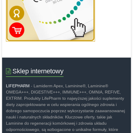
Sklep internetowy
LIFEPHARM
- Lamiderm Apex, Laminine®, Laminine®
OMEGA+++, DIGESTIVE+++, IMMUNE+++, OMNIA, REFIVE,
EXTRIM. Produkty LifePharm to najwyższej jakości suplementy
diety zaprojektowane w celu wspierania ogólnego zdrowia i
dobrego samopoczucia poprzez wykorzystanie zaawansowanej
nauki i naturalnych składników. Kluczowe oferty, takie jak
Laminine do regeneracji komórkowej i zdrowia układu
odpornościowego, są wzbogacone o unikalne formuły, które