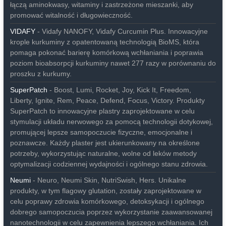
łączą aminokwasy, witaminy i zastrzeżone mieszanki, aby
promować witalność i długowieczność.
VIDAFY
- Vidafy NANOFY, Vidafy Curcumin Plus. Innowacyjne
krople kurkuminy z opatentowaną technologią BioMS, która
pomaga pokonać barierę komórkową wchłaniania i poprawia
poziom bioabsorpcji kurkuminy nawet 277 razy w porównaniu do
proszku z kurkumy.
SuperPatch
- Boost, Lumi, Rocket, Joy, Kick It, Freedom,
Liberty, Ignite, Rem, Peace, Defend, Focus, Victory. Produkty
SuperPatch to innowacyjne plastry zaprojektowane w celu
stymulacji układu nerwowego za pomocą technologii dotykowej,
promującej lepsze samopoczucie fizyczne, emocjonalne i
poznawcze. Każdy plaster jest ukierunkowany na określone
potrzeby, wykorzystując naturalne, wolne od leków metody
optymalizacji codziennej wydajności i ogólnego stanu zdrowia.
Neumi
- Neuro, Neumi Skin, NutriSwish, Hers. Unikalne
produkty, w tym flagowy glutation, zostały zaprojektowane w
celu poprawy zdrowia komórkowego, detoksykacji i ogólnego
dobrego samopoczucia poprzez wykorzystanie zaawansowanej
nanotechnologii w celu zapewnienia lepszego wchłaniania. Ich