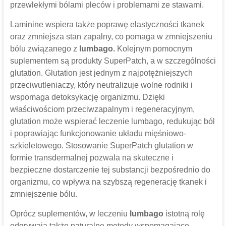
przewlekłymi bólami pleców i problemami ze stawami.
Laminine wspiera także poprawę elastyczności tkanek
oraz zmniejsza stan zapalny, co pomaga w zmniejszeniu
bólu związanego z
lumbago.
Kolejnym pomocnym
suplementem są produkty SuperPatch, a w szczególności
glutation. Glutation jest jednym z najpotężniejszych
przeciwutleniaczy, który neutralizuje wolne rodniki i
wspomaga detoksykację organizmu. Dzięki
właściwościom przeciwzapalnym i regeneracyjnym,
glutation może wspierać leczenie lumbago, redukując ból
i poprawiając funkcjonowanie układu mięśniowo-
szkieletowego. Stosowanie SuperPatch glutation w
formie transdermalnej pozwala na skuteczne i
bezpieczne dostarczenie tej substancji bezpośrednio do
organizmu, co wpływa na szybszą regenerację tkanek i
zmniejszenie bólu.
Oprócz suplementów, w leczeniu
lumbago
istotną rolę
odgrywają także naturalne metody wspomagające