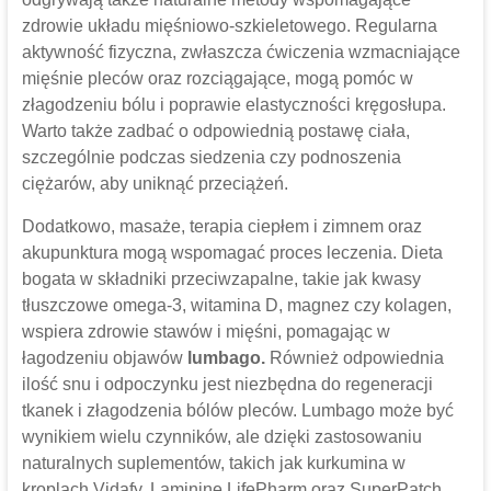
zdrowie układu mięśniowo-szkieletowego. Regularna
aktywność fizyczna, zwłaszcza ćwiczenia wzmacniające
mięśnie pleców oraz rozciągające, mogą pomóc w
złagodzeniu bólu i poprawie elastyczności kręgosłupa.
Warto także zadbać o odpowiednią postawę ciała,
szczególnie podczas siedzenia czy podnoszenia
ciężarów, aby uniknąć przeciążeń.
Dodatkowo, masaże, terapia ciepłem i zimnem oraz
akupunktura mogą wspomagać proces leczenia. Dieta
bogata w składniki przeciwzapalne, takie jak kwasy
tłuszczowe omega-3, witamina D, magnez czy kolagen,
wspiera zdrowie stawów i mięśni, pomagając w
łagodzeniu objawów
lumbago.
Również odpowiednia
ilość snu i odpoczynku jest niezbędna do regeneracji
tkanek i złagodzenia bólów pleców. Lumbago może być
wynikiem wielu czynników, ale dzięki zastosowaniu
naturalnych suplementów, takich jak kurkumina w
kroplach Vidafy, Laminine LifePharm oraz SuperPatch