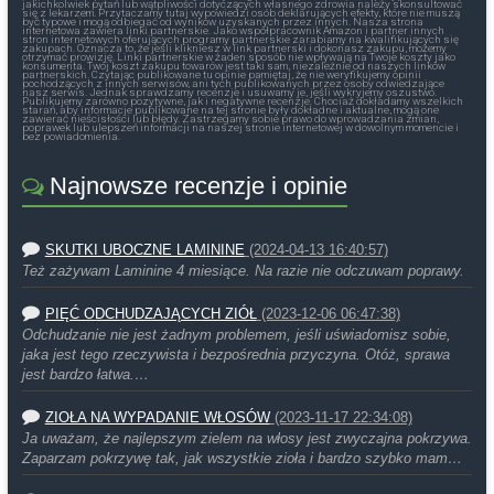
jakichkolwiek pytań lub wątpliwości dotyczących własnego zdrowia należy skonsultować
się z lekarzem. Przytaczamy tutaj wypowiedzi osób deklarujących efekty, które nie muszą
być typowe i mogą odbiegać od wyników uzyskanych przez innych. Nasza strona
internetowa zawiera linki partnerskie. Jako współpracownik Amazon i partner innych
stron internetowych oferujących programy partnerskie zarabiamy na kwalifikujących się
zakupach. Oznacza to, że jeśli klikniesz w link partnerski i dokonasz zakupu, możemy
otrzymać prowizję. Linki partnerskie w żaden sposób nie wpływają na Twoje koszty jako
konsumenta. Twój koszt zakupu towarów jest taki sam, niezależnie od naszych linków
partnerskich. Czytając publikowane tu opinie pamiętaj, że nie weryfikujemy opinii
pochodzących z innych serwisów, ani tych publikowanych przez osoby odwiedzające
nasz serwis. Jednak sprawdzamy recenzje i usuwamy je, jeśli wykryjemy oszustwo.
Publikujemy zarówno pozytywne, jak i negatywne recenzje. Chociaż dokładamy wszelkich
starań, aby informacje publikowane na tej stronie były dokładne i aktualne, mogą one
zawierać nieścisłości lub błędy. Zastrzegamy sobie prawo do wprowadzania zmian,
poprawek lub ulepszeń informacji na naszej stronie internetowej w dowolnym momencie i
bez powiadomienia.
Najnowsze recenzje i opinie
SKUTKI UBOCZNE LAMININE
(2024-04-13 16:40:57)
Też zażywam Laminine 4 miesiące. Na razie nie odczuwam poprawy.
PIĘĆ ODCHUDZAJĄCYCH ZIÓŁ
(2023-12-06 06:47:38)
Odchudzanie nie jest żadnym problemem, jeśli uświadomisz sobie,
jaka jest tego rzeczywista i bezpośrednia przyczyna. Otóż, sprawa
jest bardzo łatwa.…
ZIOŁA NA WYPADANIE WŁOSÓW
(2023-11-17 22:34:08)
Ja uważam, że najlepszym zielem na włosy jest zwyczajna pokrzywa.
Zaparzam pokrzywę tak, jak wszystkie zioła i bardzo szybko mam…