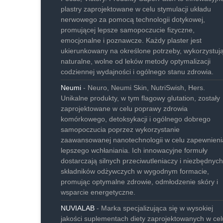
plastry zaprojektowane w celu stymulacji układu
nerwowego za pomocą technologii dotykowej,
promującej lepsze samopoczucie fizyczne,
emocjonalne i poznawcze. Każdy plaster jest
ukierunkowany na określone potrzeby, wykorzystuj
naturalne, wolne od leków metody optymalizacji
codziennej wydajności i ogólnego stanu zdrowia.
Neumi
- Neuro, Neumi Skin, NutriSwish, Hers.
Unikalne produkty, w tym flagowy glutation, zostały
zaprojektowane w celu poprawy zdrowia
komórkowego, detoksykacji i ogólnego dobrego
samopoczucia poprzez wykorzystanie
zaawansowanej nanotechnologii w celu zapewnieni
lepszego wchłaniania. Ich innowacyjne formuły
dostarczają silnych przeciwutleniaczy i niezbędnych
składników odżywczych w wygodnym formacie,
promując optymalne zdrowie, odmłodzenie skóry i
wsparcie energetyczne.
NUVIALAB
- Marka specjalizująca się w wysokiej
jakości suplementach diety zaprojektowanych w cel