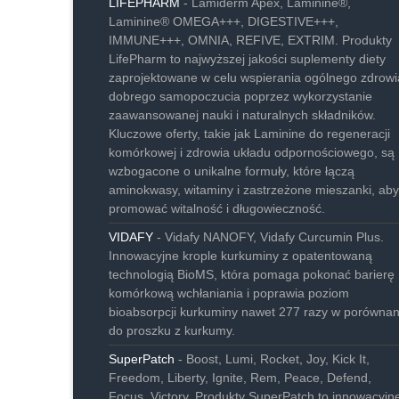
LIFEPHARM
- Lamiderm Apex, Laminine®,
Laminine® OMEGA+++, DIGESTIVE+++,
IMMUNE+++, OMNIA, REFIVE, EXTRIM. Produkty
LifePharm to najwyższej jakości suplementy diety
zaprojektowane w celu wspierania ogólnego zdrowia
dobrego samopoczucia poprzez wykorzystanie
zaawansowanej nauki i naturalnych składników.
Kluczowe oferty, takie jak Laminine do regeneracji
komórkowej i zdrowia układu odpornościowego, są
wzbogacone o unikalne formuły, które łączą
aminokwasy, witaminy i zastrzeżone mieszanki, aby
promować witalność i długowieczność.
VIDAFY
- Vidafy NANOFY, Vidafy Curcumin Plus.
Innowacyjne krople kurkuminy z opatentowaną
technologią BioMS, która pomaga pokonać barierę
komórkową wchłaniania i poprawia poziom
bioabsorpcji kurkuminy nawet 277 razy w porównan
do proszku z kurkumy.
SuperPatch
- Boost, Lumi, Rocket, Joy, Kick It,
Freedom, Liberty, Ignite, Rem, Peace, Defend,
Focus, Victory. Produkty SuperPatch to innowacyjn