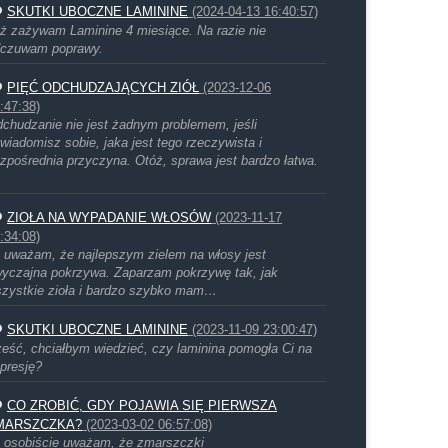
SKUTKI UBOCZNE LAMININE
(2024-04-13 16:40:57)
ż zażywam Laminine 4 miesiące. Na razie nie
czuwam poprawy.
PIĘĆ ODCHUDZAJĄCYCH ZIÓŁ
(2023-12-06
:47:38)
chudzanie nie jest żadnym problemem, jeśli
wiadomisz sobie, jaka jest tego rzeczywista i
zpośrednia przyczyna. Otóż, sprawa jest bardzo łatwa.
ZIOŁA NA WYPADANIE WŁOSÓW
(2023-11-17
:34:08)
 uważam, że najlepszym zielem na włosy jest
yczajna pokrzywa. Zaparzam pokrzywę tak, jak
zystkie zioła i bardzo szybko mam…
SKUTKI UBOCZNE LAMININE
(2023-11-09 23:00:47)
eść, chciałbym wiedzieć, czy laminina pomogła Ci na
presję?
CO ZROBIĆ, GDY POJAWIA SIĘ PIERWSZA
MARSZCZKA?
(2023-03-02 06:57:08)
 osobiście uważam, że zmarszczki