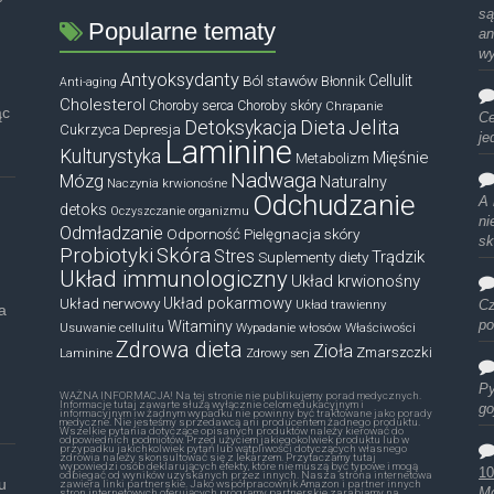
są
Popularne tematy
an
w
Antyoksydanty
Ból stawów
Cellulit
Błonnik
Anti-aging
Cholesterol
Choroby serca
Choroby skóry
Chrapanie
ąc
Ce
Dieta
Jelita
Detoksykacja
Cukrzyca
Depresja
je
Laminine
Kulturystyka
Mięśnie
Metabolizm
Nadwaga
Mózg
Naturalny
Naczynia krwionośne
Odchudzanie
A 
detoks
Oczyszczanie organizmu
ni
Odmładzanie
Odporność
Pielęgnacja skóry
sk
Probiotyki
Skóra
Stres
Trądzik
Suplementy diety
Układ immunologiczny
Układ krwionośny
Układ nerwowy
Układ pokarmowy
Układ trawienny
Cz
a
Witaminy
po
Usuwanie cellulitu
Wypadanie włosów
Właściwości
Zdrowa dieta
Zioła
Zmarszczki
Laminine
Zdrowy sen
Py
WAŻNA INFORMACJA! Na tej stronie nie publikujemy porad medycznych.
Informacje tutaj zawarte służą wyłącznie celom edukacyjnym i
go
informacyjnym iw żadnym wypadku nie powinny być traktowane jako porady
medyczne. Nie jesteśmy sprzedawcą ani producentem żadnego produktu.
Wszelkie pytania dotyczące opisanych produktów należy kierować do
odpowiednich podmiotów. Przed użyciem jakiegokolwiek produktu lub w
przypadku jakichkolwiek pytań lub wątpliwości dotyczących własnego
zdrowia należy skonsultować się z lekarzem. Przytaczamy tutaj
wypowiedzi osób deklarujących efekty, które nie muszą być typowe i mogą
10
odbiegać od wyników uzyskanych przez innych. Nasza strona internetowa
u
zawiera linki partnerskie. Jako współpracownik Amazon i partner innych
Mó
stron internetowych oferujących programy partnerskie zarabiamy na