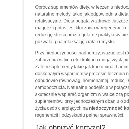
Oprócz suplementów diety, w leczeniu niedoc
naturalne metody, takie jak odpowiednia dieta
relaksacyjne. Dieta bogata w zdrowe tłuszcze, 
magnez i potas jest kluczowa w regeneracji n
redukcję stresu oraz regularne praktykowanie 
pozwalają na relaksację ciała i umysłu.
Przy niedoczynności nadnerczy, ważne jest r
zaburzenia w tych elektrolitach mogą wystąp
Zatem suplementy takie jak kurkumina, Lamin
doskonałym wsparciem w procesie leczenia n
odbudowie równowagi hormonalnej, redukcji 
samopoczucia. Naturalne podejście w połącz
skutecznie wspierać organizm w walce z tą p
suplementów, przy jednoczesnym dbaniu o zdr
życia osób cierpiących na
niedoczynność ko
regeneracji i odzyskaniu pełnej sprawności.
Jak obniżyć kortyzol?