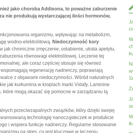
nież jako choroba Addisona, to poważne zaburzenie
a nie produkują wystarczającej ilości hormonów,
J
c
unkcjonowania organizmu, wpływając na metabolizm,
W
agę wodno-elektrolitową.
Niedoczynność kory
c
jak chroniczne zmęczenie, osłabienie, utrata apetytu,
k
 zaburzenia równowagi elektrolitowej. Leczenie tej
onalnej, ale coraz częściej stosuje się również
N
re wspomagają regenerację nadnerczy, poprawiają
wy
 walce z objawami niedoczynności. Wśród naturalnych
S
ie jak kurkumina w kroplach marki Vidafy, Laminine
Z
n, które mogą okazać się pomocne w zarządzaniu tą
J
o
alnych przeciwzapalnych związków, który dzięki swojej
W
aawansowaną technologię nanocząsteczek w produkcie
t
go i wspiera funkcje nadnerczy. Regularne stosowanie
anizmu na stres, co jest kluczowe w leczeniu