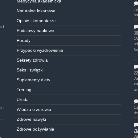
Medycyna akademicka
Te
Naturalne lekarstwa
od
Opinie i komentarze
 i
Podstawy naukowe
06
Od
Porady
uś
be
Przypadki wyzdrowienia
…
Sekrety zdrowia
Seks i związki
22
Ja
Suplementy diety
zw
Trening
ws
Uroda
iu
Cz
Wiedza o zdrowiu
de
Zdrowe nawyki
Zdrowe odżywianie
Z
Ja
e