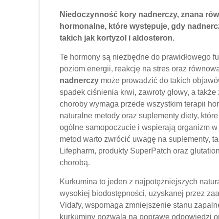
Niedoczynność kory nadnerczy,
znana rów
hormonalne, które występuje, gdy nadnercz
takich jak kortyzol i aldosteron.
Te hormony są niezbędne do prawidłowego f
poziom energii, reakcję na stres oraz równow
nadnerczy
może prowadzić do takich objawów 
spadek ciśnienia krwi, zawroty głowy, a także
choroby wymaga przede wszystkim terapii horm
naturalne metody oraz suplementy diety, któ
ogólne samopoczucie i wspierają organizm w
metod warto zwrócić uwagę na suplementy, tak
Lifepharm, produkty SuperPatch oraz glutatio
chorobą.
Kurkumina to jeden z najpotężniejszych natur
wysokiej biodostępności, uzyskanej przez z
Vidafy, wspomaga zmniejszenie stanu zapalne
kurkuminy pozwala na poprawę odpowiedzi org