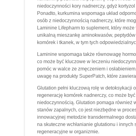
niedoczynności kory nadnerczy, gdyż kortyzol 
Ponadto, kurkumina wspomaga układ odporno
osób z niedoczynnością nadnerczy, które mogą
Laminine Lifepharm to suplement, który może
unikalną mieszankę aminokwasów, peptydów 
komórek i tkanek, w tym tych odpowiedzialny
Laminine wspomaga także równowagę hormon
co może być kluczowe w leczeniu niedoczynn
pomóc w walce ze zmęczeniem i osłabieniem, 
uwagę na produkty SuperPatch, które zawierają
Glutation pełni kluczową rolę w detoksykacji
regenerację komórek nadnerczy, co może być
niedoczynnością. Glutation pomaga również 
stanów zapalnych, co jest niezbędne w proces
innowacyjnej metodzie transdermalnego dosta
na skuteczne wchłanianie glutationu i innyc
regeneracyjne w organizmie.