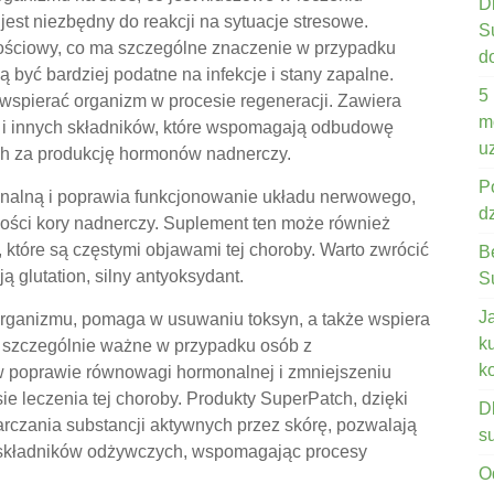
D
jest niezbędny do reakcji na sytuacje stresowe.
S
ściowy, co ma szczególne znaczenie w przypadku
d
 być bardziej podatne na infekcje i stany zapalne.
5
 wspierać organizm w procesie regeneracji. Zawiera
m
i innych składników, które wspomagają odbudowę
u
ch za produkcję hormonów nadnerczy.
P
alną i poprawia funkcjonowanie układu nerwowego,
d
ości kory nadnerczy. Suplement ten może również
które są częstymi objawami tej choroby. Warto zwrócić
B
 glutation, silny antyoksydant.
S
J
 organizmu, pomaga w usuwaniu toksyn, a także wspiera
k
 szczególnie ważne w przypadku osób z
k
w poprawie równowagi hormonalnej i zmniejszeniu
ie leczenia tej choroby. Produkty SuperPatch, dzięki
D
rczania substancji aktywnych przez skórę, pozwalają
s
h składników odżywczych, wspomagając procesy
O