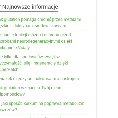
Najnowsze informacje
ak glutation pomaga chronić przed metalami
iężkimi i toksynami środowiskowymi
sparcie funkcji mózgu i ochrona przed
horobami neurodegeneracyjnymi dzięki
urkuminie Vidafy
ie tylko dla sportowców: zwiększ
trzymałość, siłę i regenerację dzięki
uperPatch
wiązek między aminokwasami a nastrojem
ak glutation wzmacnia Twój układ
dpornościowy
 jaki sposób kurkumina poprawia metabolizm
łuszczów?