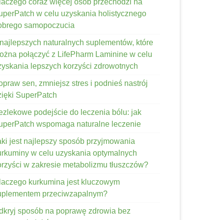
laczego coraz więcej osób przechodzi na
uperPatch w celu uzyskania holistycznego
obrego samopoczucia
 najlepszych naturalnych suplementów, które
ożna połączyć z LifePharm Laminine w celu
zyskania lepszych korzyści zdrowotnych
opraw sen, zmniejsz stres i podnieś nastrój
zięki SuperPatch
ezlekowe podejście do leczenia bólu: jak
uperPatch wspomaga naturalne leczenie
aki jest najlepszy sposób przyjmowania
urkuminy w celu uzyskania optymalnych
orzyści w zakresie metabolizmu tłuszczów?
laczego kurkumina jest kluczowym
uplementem przeciwzapalnym?
dkryj sposób na poprawę zdrowia bez