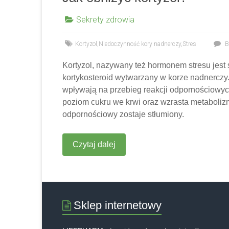
Sekrety zdrowia
Kortyzol
,
Niedoczynność kory nadnerczy
,
Stres
B
Kortyzol, nazywany też hormonem stresu jest
kortykosteroid wytwarzany w korze nadnerczy.
wpływają na przebieg reakcji odpornościowyc
poziom cukru we krwi oraz wzrasta metaboliz
odpornościowy zostaje stłumiony.
Czytaj dalej
Sklep internetowy