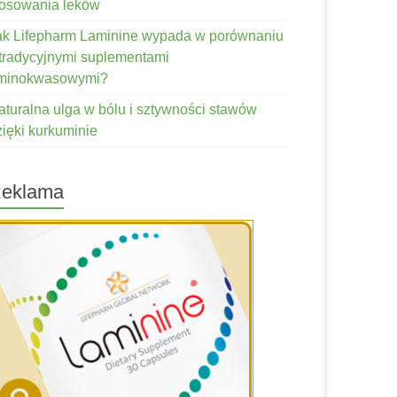
tosowania leków
ak Lifepharm Laminine wypada w porównaniu
 tradycyjnymi suplementami
minokwasowymi?
aturalna ulga w bólu i sztywności stawów
zięki kurkuminie
eklama