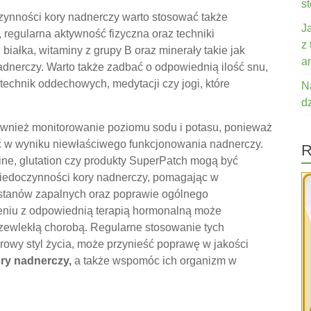
s
zynności kory nadnerczy warto stosować także
J
, regularna aktywność fizyczna oraz techniki
z
białka, witaminy z grupy B oraz minerały takie jak
a
adnerczy. Warto także zadbać o odpowiednią ilość snu,
technik oddechowych, medytacji czy jogi, które
N
d
ównież monitorowanie poziomu sodu i potasu, ponieważ
ić w wyniku niewłaściwego funkcjonowania nadnerczy.
R
ine, glutation czy produkty SuperPatch mogą być
iedoczynności kory nadnerczy, pomagając w
stanów zapalnych oraz poprawie ogólnego
eniu z odpowiednią terapią hormonalną może
rzewlekłą chorobą. Regularne stosowanie tych
owy styl życia, może przynieść poprawę w jakości
ry nadnerczy,
a także wspomóc ich organizm w