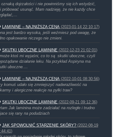
 oznaką dojrzałości i nie powinniśmy się ich wstydzić,
i próbować usunąć. Mam nadzieję, że nie każdy chce
yglądać,…
LAMININE – NAJNIŻSZA CENA
(2023-01-14 22:10:17)
na jest bardzo wysoka, jeśli weźmiesz pod uwagę, że
dno opakowanie niczego nie zmieni.
SKUTKI UBOCZNE LAMININE
(2022-12-23 21:02:01)
może ktoś mi wyjaśni, co to są skutki uboczne, czyli
epożądane działanie leku. Na przykład Aspiryna ma
utki uboczne.…
LAMININE – NAJNIŻSZA CENA
(2022-10-01 08:30:56)
y komuś udało się zmniejszyć nadwrażliwość na
karmy i alergiczne reakcje na pyłki traw?
SKUTKI UBOCZNE LAMININE
(2022-09-21 09:12:36)
tam Jak laminina może zadziałać na rozległe i trudno
jace się rany na podudziach
JAK SPOWOLNIĆ STARZENIE SKÓRY?
(2022-08-19
:44:41)
j sposób na posiadanie młodej skóry, to zdrowe