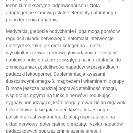
techniki relaksacyjne, odpowiedni sen i zioła
adaptogenne stanowią istotne elementy naturalnego
planu leczenia napadów.
Medytacja, głębokie oddychanie i joga mogą pomóc w
regulacji układu nerwowego, natomiast interwencje
dietetyczne, takie jak dieta ketogenna – dieta
wysokotłuszczowa i niskowęglowodanowa – zostały
naukowo potwierdzone ze względu na ich zdolność do
zmniejszania częstotliwości napadów w przypadkach
padaczki lekoopornej. Suplementacja kwasami
tłuszczowymi omega-3, magnezem i witaminami z grupy
B może jeszcze bardziej poprawić stabilność mózgu,
wspierając optymalną funkcję nerwów i redukując
sygnały pobudzające, które mogą prowadzić do drgawek.
Leki ziołowe, takie jak korzeń kozłka lekarskiego,
passiflora i ashwagandha, działają uspokajająco na
układ nerwowy, potencjalnie obniżając ryzyko napadów
padaczkowych poprzez zmniejszenie stresu i