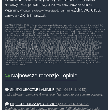
nerwowy
Układ pokarmowy
Układ trawienny
Usuwanie cellulitu
Zdrowa dieta
Witaminy
Wypadanie włosów
Właściwości Laminine
Zioła
Zmarszczki
Zdrowy sen
WAŻNA INFORMACJA! Na tej stronie nie publikujemy porad medycznych. Informacje tutaj
zawarte służą wyłącznie celom edukacyjnym i informacyjnym iw żadnym wypadku nie
powinny być traktowane jako porady medyczne. Nie jesteśmy sprzedawcą ani producentem
żadnego produktu. Wszelkie pytania dotyczące opisanych produktów należy kierować do
odpowiednich podmiotów. Przed użyciem jakiegokolwiek produktu lub w przypadku
jakichkolwiek pytań lub wątpliwości dotyczących własnego zdrowia należy skonsultować
się z lekarzem. Przytaczamy tutaj wypowiedzi osób deklarujących efekty, które nie muszą
być typowe i mogą odbiegać od wyników uzyskanych przez innych. Nasza strona
internetowa zawiera linki partnerskie. Jako współpracownik Amazon i partner innych
stron internetowych oferujących programy partnerskie zarabiamy na kwalifikujących się
zakupach. Oznacza to, że jeśli klikniesz w link partnerski i dokonasz zakupu, możemy
otrzymać prowizję. Linki partnerskie w żaden sposób nie wpływają na Twoje koszty jako
konsumenta. Twój koszt zakupu towarów jest taki sam, niezależnie od naszych linków
partnerskich. Czytając publikowane tu opinie pamiętaj, że nie weryfikujemy opinii
pochodzących z innych serwisów, ani tych publikowanych przez osoby odwiedzające
nasz serwis. Jednak sprawdzamy recenzje i usuwamy je, jeśli wykryjemy oszustwo.
Publikujemy zarówno pozytywne, jak i negatywne recenzje. Chociaż dokładamy wszelkich
starań, aby informacje publikowane na tej stronie były dokładne i aktualne, mogą one
zawierać nieścisłości lub błędy. Zastrzegamy sobie prawo do wprowadzania zmian,
poprawek lub ulepszeń informacji na naszej stronie internetowej w dowolnym momencie i
bez powiadomienia.
Najnowsze recenzje i opinie
SKUTKI UBOCZNE LAMININE
(2024-04-13 16:40:57)
Też zażywam Laminine 4 miesiące. Na razie nie odczuwam poprawy.
PIĘĆ ODCHUDZAJĄCYCH ZIÓŁ
(2023-12-06 06:47:38)
Odchudzanie nie jest żadnym problemem, jeśli uświadomisz sobie,