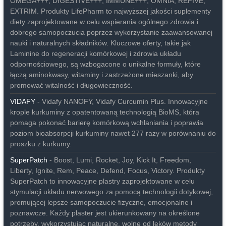
OMEGA+++, DIGESTIVE+++, IMMUNE+++, OMNIA, REFIVE,
EXTRIM. Produkty LifePharm to najwyższej jakości suplementy
diety zaprojektowane w celu wspierania ogólnego zdrowia i
dobrego samopoczucia poprzez wykorzystanie zaawansowanej
nauki i naturalnych składników. Kluczowe oferty, takie jak
Laminine do regeneracji komórkowej i zdrowia układu
odpornościowego, są wzbogacone o unikalne formuły, które
łączą aminokwasy, witaminy i zastrzeżone mieszanki, aby
promować witalność i długowieczność.
VIDAFY
- Vidafy NANOFY, Vidafy Curcumin Plus. Innowacyjne
krople kurkuminy z opatentowaną technologią BioMS, która
pomaga pokonać barierę komórkową wchłaniania i poprawia
poziom bioabsorpcji kurkuminy nawet 277 razy w porównaniu do
proszku z kurkumy.
SuperPatch
- Boost, Lumi, Rocket, Joy, Kick It, Freedom,
Liberty, Ignite, Rem, Peace, Defend, Focus, Victory. Produkty
SuperPatch to innowacyjne plastry zaprojektowane w celu
stymulacji układu nerwowego za pomocą technologii dotykowej,
promującej lepsze samopoczucie fizyczne, emocjonalne i
poznawcze. Każdy plaster jest ukierunkowany na określone
potrzeby, wykorzystując naturalne, wolne od leków metody