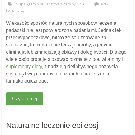
Epilepsja
,
Laminine
,
Padaczka
,
Witaminy
,
Zioła
Brak
komentarzy
Większość spośród naturalnych sposobów leczenia
padaczki nie jest potwierdzona badaniami. Jednak leki
przeciwpadaczkowe, mimo że są uznawane za
skuteczne, to mimo to nie leczą choroby, a jedynie
eliminują lub zmniejszają objawy i dolegliwości. Dlatego,
wiele osób próbuje stosować rozmaite zioła, witaminy i
suplementy diety
, z nadzieją definitywnego pozbycia
się uciążliwej choroby lub uzupełnienia leczenia
farmakologicznego.
Czytaj dalej
Naturalne leczenie epilepsji