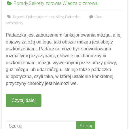
Porady
,
Sekrety zdrowia
,
Wiedza o zdrowiu
Drgawki
,
Epilepsja
,
Laminine
,
Mózg
,
Padaczka
Brak
komentarzy
Padaczka jest zaburzeniem funkcjonowania mózgu, a jej
objawy zależą od tego, jaki obszar mózgu jest objęty
uszkodzeniami. Padaczka może być spowodowana
rozmaitymi przyczynami, głównie mechanicznymi
uszkodzeniami mózgu wywołanymi przez urazy głowy,
guz mózgu lub udar mózgu. Istnieje także padaczka
idiopatyczna, czyli taka, w której ustalenie konkretnej
przyczyny choroby jest niemożliwe.
Czytaj dalej