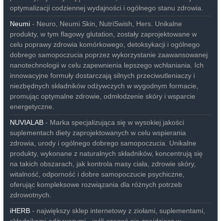
optymalizacji codziennej wydajności i ogólnego stanu zdrowia.
Neumi
- Neuro, Neumi Skin, NutriSwish, Hers. Unikalne
produkty, w tym flagowy glutation, zostały zaprojektowane w
celu poprawy zdrowia komórkowego, detoksykacji i ogólnego
dobrego samopoczucia poprzez wykorzystanie zaawansowanej
nanotechnologii w celu zapewnienia lepszego wchłaniania. Ich
innowacyjne formuły dostarczają silnych przeciwutleniaczy i
niezbędnych składników odżywczych w wygodnym formacie,
promując optymalne zdrowie, odmłodzenie skóry i wsparcie
energetyczne.
NUVIALAB
- Marka specjalizująca się w wysokiej jakości
suplementach diety zaprojektowanych w celu wspierania
zdrowia, urody i ogólnego dobrego samopoczucia. Unikalne
produkty, wykonane z naturalnych składników, koncentrują się
na takich obszarach, jak kontrola masy ciała, zdrowie skóry,
witalność, odporność i dobre samopoczucie psychiczne,
oferując kompleksowe rozwiązania dla różnych potrzeb
zdrowotnych.
iHERB
- największy sklep internetowy z ziołami, suplementami,
składnikami odżywczymi - jeśli czegoś nie znajdziesz w