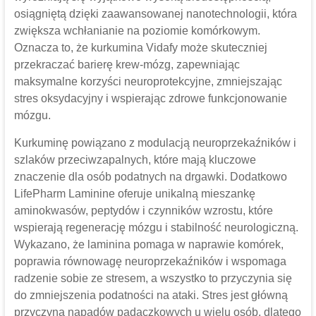
osiągniętą dzięki zaawansowanej nanotechnologii, która
zwiększa wchłanianie na poziomie komórkowym.
Oznacza to, że kurkumina Vidafy może skuteczniej
przekraczać barierę krew-mózg, zapewniając
maksymalne korzyści neuroprotekcyjne, zmniejszając
stres oksydacyjny i wspierając zdrowe funkcjonowanie
mózgu.
Kurkuminę powiązano z modulacją neuroprzekaźników i
szlaków przeciwzapalnych, które mają kluczowe
znaczenie dla osób podatnych na drgawki. Dodatkowo
LifePharm Laminine oferuje unikalną mieszankę
aminokwasów, peptydów i czynników wzrostu, które
wspierają regenerację mózgu i stabilność neurologiczną.
Wykazano, że laminina pomaga w naprawie komórek,
poprawia równowagę neuroprzekaźników i wspomaga
radzenie sobie ze stresem, a wszystko to przyczynia się
do zmniejszenia podatności na ataki. Stres jest główną
przyczyną napadów padaczkowych u wielu osób, dlatego