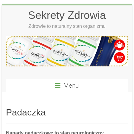
Skip
Sekrety Zdrowia
to
content
Zdrowie to naturalny stan organizmu
Menu
Padaczka
Napady padaczkowe to stan neurologiczny