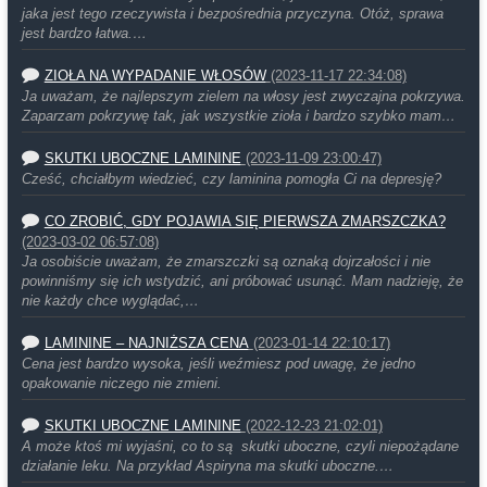
jaka jest tego rzeczywista i bezpośrednia przyczyna. Otóż, sprawa
jest bardzo łatwa.…
ZIOŁA NA WYPADANIE WŁOSÓW
(2023-11-17 22:34:08)
Ja uważam, że najlepszym zielem na włosy jest zwyczajna pokrzywa.
Zaparzam pokrzywę tak, jak wszystkie zioła i bardzo szybko mam…
SKUTKI UBOCZNE LAMININE
(2023-11-09 23:00:47)
Cześć, chciałbym wiedzieć, czy laminina pomogła Ci na depresję?
CO ZROBIĆ, GDY POJAWIA SIĘ PIERWSZA ZMARSZCZKA?
(2023-03-02 06:57:08)
Ja osobiście uważam, że zmarszczki są oznaką dojrzałości i nie
powinniśmy się ich wstydzić, ani próbować usunąć. Mam nadzieję, że
nie każdy chce wyglądać,…
LAMININE – NAJNIŻSZA CENA
(2023-01-14 22:10:17)
Cena jest bardzo wysoka, jeśli weźmiesz pod uwagę, że jedno
opakowanie niczego nie zmieni.
SKUTKI UBOCZNE LAMININE
(2022-12-23 21:02:01)
A może ktoś mi wyjaśni, co to są skutki uboczne, czyli niepożądane
działanie leku. Na przykład Aspiryna ma skutki uboczne.…