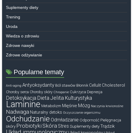
Suplementy diety
Trening
Uroda
Wiedza o zdrowiu
Zdrowe nawyki
Zdrowe odżywianie
Popularne tematy
Antyoksydanty
Cholesterol
Ból stawów
Cellulit
Błonnik
Anti-aging
Cukrzyca
Depresja
Choroby serca
Choroby skóry
Chrapanie
Dieta
Jelita
Detoksykacja
Kulturystyka
Laminine
Mózg
Mięśnie
Metabolizm
Naczynia krwionośne
Nadwaga
Naturalny detoks
Oczyszczanie organizmu
Odchudzanie
Odmładzanie
Odporność
Pielęgnacja
Probiotyki
Skóra
Stres
Trądzik
skóry
Suplementy diety
Układ immunologiczny
Układ krwionośny
Układ