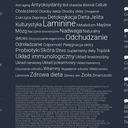
Antyoksydanty
Ból stawów
Cellulit
Błonnik
Anti-aging
Cholesterol
Choroby serca
Choroby skóry
Chrapanie
ąc
Ce
Dieta
Jelita
Detoksykacja
Cukrzyca
Depresja
je
Laminine
Kulturystyka
Mięśnie
Metabolizm
Nadwaga
Mózg
Naturalny
Naczynia krwionośne
Odchudzanie
A 
detoks
Oczyszczanie organizmu
ni
Odmładzanie
Odporność
Pielęgnacja skóry
sk
Probiotyki
Skóra
Stres
Trądzik
Suplementy diety
Układ immunologiczny
Układ krwionośny
Układ nerwowy
Układ pokarmowy
Układ trawienny
Cz
a
Witaminy
po
Usuwanie cellulitu
Wypadanie włosów
Właściwości
Zdrowa dieta
Zioła
Zmarszczki
Laminine
Zdrowy sen
Py
WAŻNA INFORMACJA! Na tej stronie nie publikujemy porad medycznych.
Informacje tutaj zawarte służą wyłącznie celom edukacyjnym i
go
informacyjnym iw żadnym wypadku nie powinny być traktowane jako porady
medyczne. Nie jesteśmy sprzedawcą ani producentem żadnego produktu.
Wszelkie pytania dotyczące opisanych produktów należy kierować do
odpowiednich podmiotów. Przed użyciem jakiegokolwiek produktu lub w
przypadku jakichkolwiek pytań lub wątpliwości dotyczących własnego
zdrowia należy skonsultować się z lekarzem. Przytaczamy tutaj
wypowiedzi osób deklarujących efekty, które nie muszą być typowe i mogą
10
odbiegać od wyników uzyskanych przez innych. Nasza strona internetowa
u
zawiera linki partnerskie. Jako współpracownik Amazon i partner innych
Mó
stron internetowych oferujących programy partnerskie zarabiamy na
kwalifikujących się zakupach. Oznacza to, że jeśli klikniesz w link
partnerski i dokonasz zakupu, możemy otrzymać prowizję. Linki
od
partnerskie w żaden sposób nie wpływają na Twoje koszty jako
konsumenta. Twój koszt zakupu towarów jest taki sam, niezależnie od
Dz
naszych linków partnerskich. Czytając publikowane tu opinie pamiętaj, że
nie weryfikujemy opinii pochodzących z innych serwisów, ani tych
publikowanych przez osoby odwiedzające nasz serwis. Jednak