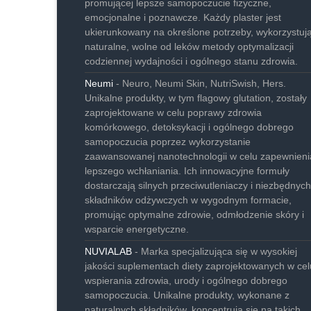
promującej lepsze samopoczucie fizyczne,
emocjonalne i poznawcze. Każdy plaster jest
ukierunkowany na określone potrzeby, wykorzystuj
naturalne, wolne od leków metody optymalizacji
codziennej wydajności i ogólnego stanu zdrowia.
Neumi
- Neuro, Neumi Skin, NutriSwish, Hers.
Unikalne produkty, w tym flagowy glutation, zostały
zaprojektowane w celu poprawy zdrowia
komórkowego, detoksykacji i ogólnego dobrego
samopoczucia poprzez wykorzystanie
zaawansowanej nanotechnologii w celu zapewnieni
lepszego wchłaniania. Ich innowacyjne formuły
dostarczają silnych przeciwutleniaczy i niezbędnych
składników odżywczych w wygodnym formacie,
promując optymalne zdrowie, odmłodzenie skóry i
wsparcie energetyczne.
NUVIALAB
- Marka specjalizująca się w wysokiej
jakości suplementach diety zaprojektowanych w cel
wspierania zdrowia, urody i ogólnego dobrego
samopoczucia. Unikalne produkty, wykonane z
naturalnych składników, koncentrują się na takich