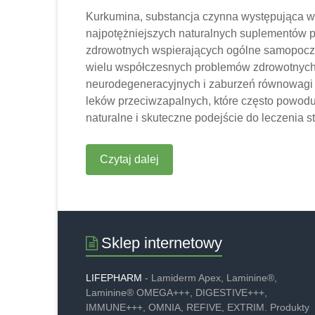
Kurkumina, substancja czynna występująca w 
najpotężniejszych naturalnych suplementów p
zdrowotnych wspierających ogólne samopoczu
wielu współczesnych problemów zdrowotnych,
neurodegeneracyjnych i zaburzeń równowagi 
leków przeciwzapalnych, które często powodu
naturalne i skuteczne podejście do leczenia
Czytaj dalej
Sklep internetowy
LIFEPHARM
- Lamiderm Apex, Laminine®,
Laminine® OMEGA+++, DIGESTIVE+++,
IMMUNE+++, OMNIA, REFIVE, EXTRIM. Produkty