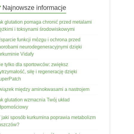
Najnowsze informacje
ak glutation pomaga chronić przed metalami
iężkimi i toksynami środowiskowymi
sparcie funkcji mózgu i ochrona przed
horobami neurodegeneracyjnymi dzięki
urkuminie Vidafy
ie tylko dla sportowców: zwiększ
trzymałość, siłę i regenerację dzięki
uperPatch
wiązek między aminokwasami a nastrojem
ak glutation wzmacnia Twój układ
dpornościowy
 jaki sposób kurkumina poprawia metabolizm
łuszczów?