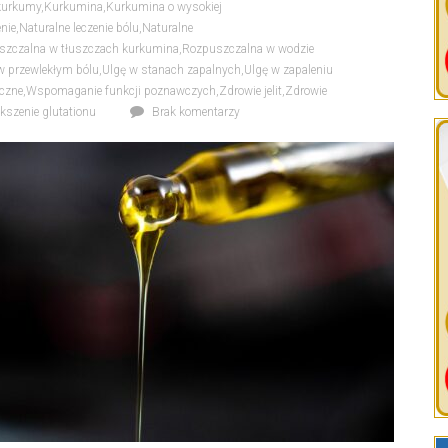
 kurkumy
,
Kurkumina
,
Kurkumina o wysokiej
enie
,
Naturalne leczenie bólu
,
Naturalne
szczalna w tłuszczach kurkumina
,
Rozpuszczalna w wodzie
w przewlekłym bólu
,
Ulgę w stanach zapalnych
,
Ulgę w zapaleniu
czne
,
Wspomaganie funkcji poznawczych
,
Zdrowie jelit
,
Zdrowie
kszenie glutationu
Brak komentarzy