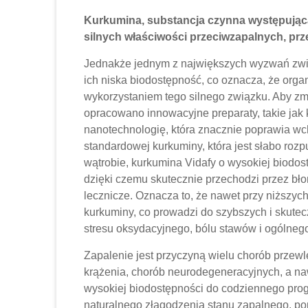
Kurkumina, substancja czynna występując
silnych właściwości przeciwzapalnych, prz
Jednakże jednym z największych wyzwań zwią
ich niska biodostępność, co oznacza, że ​​or
wykorzystaniem tego silnego związku. Aby z
opracowano innowacyjne preparaty, takie jak 
nanotechnologię, która znacznie poprawia wc
standardowej kurkuminy, która jest słabo ro
wątrobie, kurkumina Vidafy o wysokiej biodos
dzięki czemu skutecznie przechodzi przez bł
lecznicze. Oznacza to, że nawet przy niższy
kurkuminy, co prowadzi do szybszych i skute
stresu oksydacyjnego, bólu stawów i ogólne
Zapalenie jest przyczyną wielu chorób przewl
krążenia, chorób neurodegeneracyjnych, a n
wysokiej biodostępności do codziennego pro
naturalnego złagodzenia stanu zapalnego, p