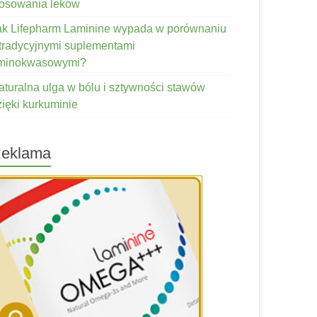
tosowania leków
ak Lifepharm Laminine wypada w porównaniu
 tradycyjnymi suplementami
minokwasowymi?
aturalna ulga w bólu i sztywności stawów
zięki kurkuminie
eklama