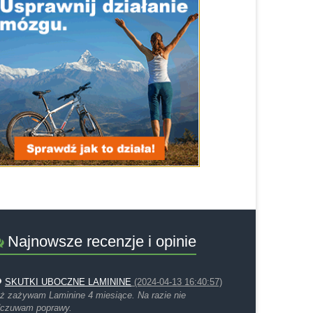
Najnowsze recenzje i opinie
SKUTKI UBOCZNE LAMININE
(2024-04-13 16:40:57)
ż zażywam Laminine 4 miesiące. Na razie nie
czuwam poprawy.