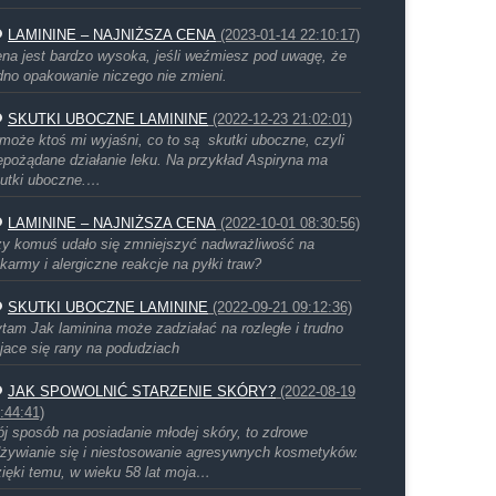
LAMININE – NAJNIŻSZA CENA
(2023-01-14 22:10:17)
na jest bardzo wysoka, jeśli weźmiesz pod uwagę, że
dno opakowanie niczego nie zmieni.
SKUTKI UBOCZNE LAMININE
(2022-12-23 21:02:01)
może ktoś mi wyjaśni, co to są skutki uboczne, czyli
epożądane działanie leku. Na przykład Aspiryna ma
utki uboczne.…
LAMININE – NAJNIŻSZA CENA
(2022-10-01 08:30:56)
y komuś udało się zmniejszyć nadwrażliwość na
karmy i alergiczne reakcje na pyłki traw?
SKUTKI UBOCZNE LAMININE
(2022-09-21 09:12:36)
tam Jak laminina może zadziałać na rozległe i trudno
jace się rany na podudziach
JAK SPOWOLNIĆ STARZENIE SKÓRY?
(2022-08-19
:44:41)
j sposób na posiadanie młodej skóry, to zdrowe
żywianie się i niestosowanie agresywnych kosmetyków.
ięki temu, w wieku 58 lat moja…