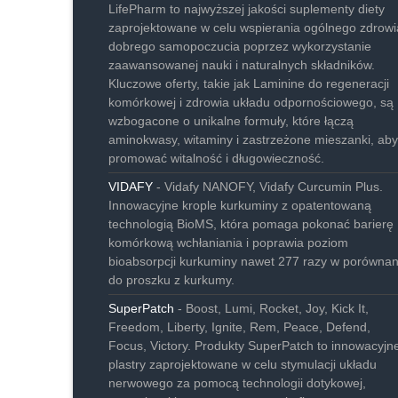
LifePharm to najwyższej jakości suplementy diety
zaprojektowane w celu wspierania ogólnego zdrowia
dobrego samopoczucia poprzez wykorzystanie
zaawansowanej nauki i naturalnych składników.
Kluczowe oferty, takie jak Laminine do regeneracji
komórkowej i zdrowia układu odpornościowego, są
wzbogacone o unikalne formuły, które łączą
aminokwasy, witaminy i zastrzeżone mieszanki, aby
promować witalność i długowieczność.
VIDAFY
- Vidafy NANOFY, Vidafy Curcumin Plus.
Innowacyjne krople kurkuminy z opatentowaną
technologią BioMS, która pomaga pokonać barierę
komórkową wchłaniania i poprawia poziom
bioabsorpcji kurkuminy nawet 277 razy w porównan
do proszku z kurkumy.
SuperPatch
- Boost, Lumi, Rocket, Joy, Kick It,
Freedom, Liberty, Ignite, Rem, Peace, Defend,
Focus, Victory. Produkty SuperPatch to innowacyjn
plastry zaprojektowane w celu stymulacji układu
nerwowego za pomocą technologii dotykowej,