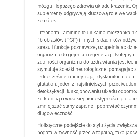
mózgu i lepszego zdrowia układu krążenia. Op
suplementy odgrywają kluczową rolę we wspi
komórek.
Lifepharm Laminine to unikalna mieszanka n
fibroblastów (FGF) i innych składników odży
stresu i funkcje poznawcze, uzupełniając dzi
organizmu do gojenia i regeneracji. Kolejny
zdolności organizmu do uzdrawiania jest tec
stymuluje ścieżki neurologiczne, pomagając 
jednocześnie zmniejszając dyskomfort i pro
glutation, jeden z najsilniejszych przeciwutl
detoksykacji, funkcjonowaniu układu odporno
kurkuminą o wysokiej biodostępności, glutat
zmniejszać stany zapalne i poprawiać czynno
długowieczność.
Holistyczne podejście do stylu życia zwiększ
bogata w żywność przeciwzapalną, taką jak wa