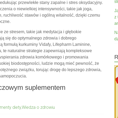
s
 redukując przewlekłe stany zapalne i stres oksydacyjny.
enia o niewielkiej intensywności, takie jak joga,
J
, ruchliwość stawów i ogólną witalność, dzięki czemu
z
oczne.
a
 ze stresem, takie jak medytacja i głębokie
N
ają się do optymalnego zdrowia i dobrego
d
formułą kurkuminy Vidafy, Lifepharm Laminine,
u, te naturalne strategie zapewniają kompleksowe
R
 wspierania zdrowia komórkowego i promowania
okiej biodostępności, ludzie mogą mieć pewność, że
potężnego związku, torując drogę do lepszego zdrowia,
 samopoczucia.
luczowym suplementem
menty diety
,
Wiedza o zdrowiu