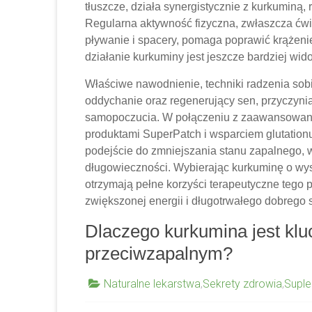
tłuszcze, działa synergistycznie z kurkuminą,
Regularna aktywność fizyczna, zwłaszcza ćwicz
pływanie i spacery, pomaga poprawić krążenie
działanie kurkuminy jest jeszcze bardziej wid
Właściwe nawodnienie, techniki radzenia sobie
oddychanie oraz regenerujący sen, przyczyni
samopoczucia. W połączeniu z zaawansowaną 
produktami SuperPatch i wsparciem glutation
podejście do zmniejszania stanu zapalnego,
długowieczności. Wybierając kurkuminę o wys
otrzymają pełne korzyści terapeutyczne tego 
zwiększonej energii i długotrwałego dobrego
Dlaczego kurkumina jest k
przeciwzapalnym?
Naturalne lekarstwa
,
Sekrety zdrowia
,
Suple