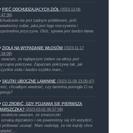
PIĘĆ ODCHUDZAJĄCYCH ZIÓŁ
(2023-12-06
:47:38)
chudzanie nie jest żadnym problemem, jeśli
wiadomisz sobie, jaka jest tego rzeczywista i
zpośrednia przyczyna. Otóż, sprawa jest bardzo łatwa.
ZIOŁA NA WYPADANIE WŁOSÓW
(2023-11-17
:34:08)
 uważam, że najlepszym zielem na włosy jest
yczajna pokrzywa. Zaparzam pokrzywę tak, jak
zystkie zioła i bardzo szybko mam…
SKUTKI UBOCZNE LAMININE
(2023-11-09 23:00:47)
eść, chciałbym wiedzieć, czy laminina pomogła Ci na
presję?
CO ZROBIĆ, GDY POJAWIA SIĘ PIERWSZA
MARSZCZKA?
(2023-03-02 06:57:08)
 osobiście uważam, że zmarszczki
 oznaką dojrzałości i nie powinniśmy się ich wstydzić,
i próbować usunąć. Mam nadzieję, że nie każdy chce
yglądać,…