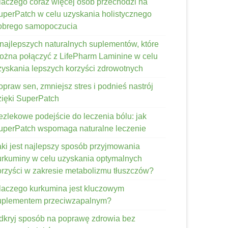
laczego coraz więcej osób przechodzi na
uperPatch w celu uzyskania holistycznego
obrego samopoczucia
 najlepszych naturalnych suplementów, które
ożna połączyć z LifePharm Laminine w celu
zyskania lepszych korzyści zdrowotnych
opraw sen, zmniejsz stres i podnieś nastrój
zięki SuperPatch
ezlekowe podejście do leczenia bólu: jak
uperPatch wspomaga naturalne leczenie
aki jest najlepszy sposób przyjmowania
urkuminy w celu uzyskania optymalnych
orzyści w zakresie metabolizmu tłuszczów?
laczego kurkumina jest kluczowym
uplementem przeciwzapalnym?
dkryj sposób na poprawę zdrowia bez