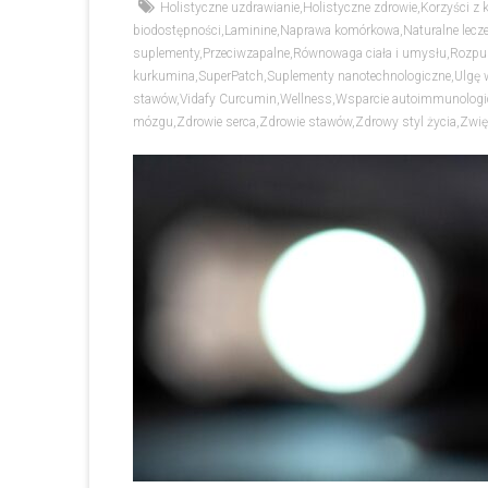
Holistyczne uzdrawianie
,
Holistyczne zdrowie
,
Korzyści z
biodostępności
,
Laminine
,
Naprawa komórkowa
,
Naturalne lecz
suplementy
,
Przeciwzapalne
,
Równowaga ciała i umysłu
,
Rozpu
kurkumina
,
SuperPatch
,
Suplementy nanotechnologiczne
,
Ulgę 
stawów
,
Vidafy Curcumin
,
Wellness
,
Wsparcie autoimmunologi
mózgu
,
Zdrowie serca
,
Zdrowie stawów
,
Zdrowy styl życia
,
Zwię