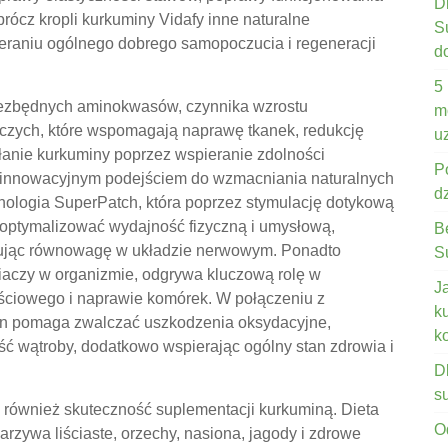
D
rócz kropli kurkuminy Vidafy inne naturalne
S
eraniu ogólnego dobrego samopoczucia i regeneracji
d
5
iezbędnych aminokwasów, czynnika wzrostu
m
wczych, które wspomagają naprawę tkanek, redukcję
u
ałanie kurkuminy poprzez wspieranie zdolności
P
m innowacyjnym podejściem do wzmacniania naturalnych
d
hnologia SuperPatch, która poprzez stymulację dotykową
zoptymalizować wydajność fizyczną i umysłową,
B
mując równowagę w układzie nerwowym. Ponadto
S
eniaczy w organizmie, odgrywa kluczową rolę w
J
ściowego i naprawie komórek. W połączeniu z
k
ion pomaga zwalczać uszkodzenia oksydacyjne,
k
ść wątroby, dodatkowo wspierając ogólny stan zdrowia i
D
s
a również skuteczność suplementacji kurkuminą. Dieta
O
rzywa liściaste, orzechy, nasiona, jagody i zdrowe