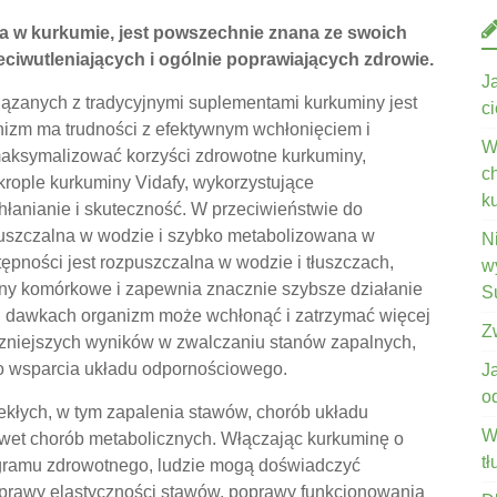
a w kurkumie, jest powszechnie znana ze swoich
eciwutleniających i ogólnie poprawiających zdrowie.
J
zanych z tradycyjnymi suplementami kurkuminy jest
c
ganizm ma trudności z efektywnym wchłonięciem i
W
maksymalizować korzyści zdrowotne kurkuminy,
c
krople kurkuminy Vidafy, wykorzystujące
k
hłanianie i skuteczność. W przeciwieństwie do
zpuszczalna w wodzie i szybko metabolizowana w
N
tępności jest rozpuszczalna w wodzie i tłuszczach,
wy
ony komórkowe i zapewnia znacznie szybsze działanie
S
ch dawkach organizm może wchłonąć i zatrzymać więcej
Z
czniejszych wyników w zwalczaniu stanów zapalnych,
go wsparcia układu odpornościowego.
J
o
ekłych, w tym zapalenia stawów, chorób układu
W
awet chorób metabolicznych. Włączając kurkuminę o
t
gramu zdrowotnego, ludzie mogą doświadczyć
oprawy elastyczności stawów, poprawy funkcjonowania