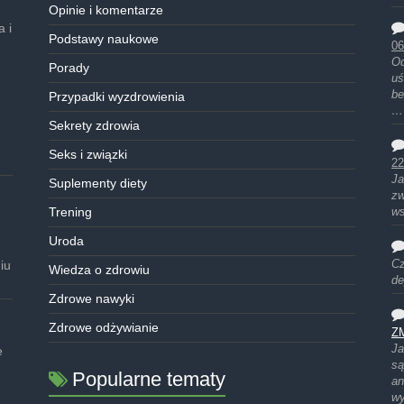
Opinie i komentarze
 i
Podstawy naukowe
06
Od
Porady
uś
be
Przypadki wyzdrowienia
…
Sekrety zdrowia
Seks i związki
22
Ja
Suplementy diety
zw
Trening
ws
Uroda
iu
Cz
Wiedza o zdrowiu
de
Zdrowe nawyki
Zdrowe odżywianie
Z
Ja
e
są
Popularne tematy
an
w