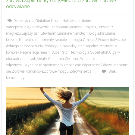
zdrowia
,
Suplementy diety
,
Wiedza o zdrowiu
,
Zdrowe
odżywianie
Detoksykacja
,
Glutation Neumi
,
Holistyczne dobre
samopoczucie
,
Holistyczne uzdrawianie
,
Jasność umysłu
,
Korzyści z
magnezu
,
Lepszy Sen
,
LifePharm Laminine
,
Nanotechnologia
,
Naturalne
leczenie
,
Naturalne suplementy
,
Neurotechnologia
,
Omega 3
,
Porady dotyczące
dobrego samopoczucia
,
Probiotyki
,
Przewlekły stan zapalny
,
Regeneracja
komórek
,
Regeneracja mięśni
,
SuperPatch
,
Technologia SuperPatch
,
Ulga w
stanach zapalnych
,
Vidafy Curcumin
,
Wellness
,
Wsparcie
odporności
,
Wydajność sportowca
,
Wzmocnienie odporności
,
Zdrowe starzenie
się
,
Zdrowie komórkowe
,
Zdrowie mózgu
,
Zdrowie serca
Brak
komentarzy