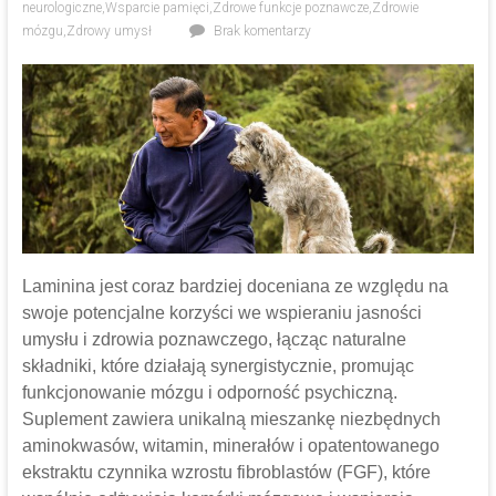
neurologiczne
,
Wsparcie pamięci
,
Zdrowe funkcje poznawcze
,
Zdrowie
mózgu
,
Zdrowy umysł
Brak komentarzy
Laminina jest coraz bardziej doceniana ze względu na
swoje potencjalne korzyści we wspieraniu jasności
umysłu i zdrowia poznawczego, łącząc naturalne
składniki, które działają synergistycznie, promując
funkcjonowanie mózgu i odporność psychiczną.
Suplement zawiera unikalną mieszankę niezbędnych
aminokwasów, witamin, minerałów i opatentowanego
ekstraktu czynnika wzrostu fibroblastów (FGF), które