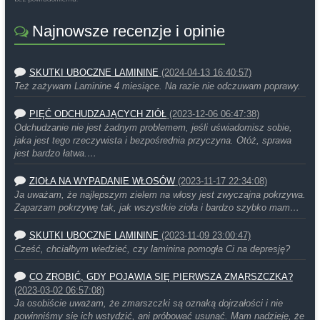
Najnowsze recenzje i opinie
SKUTKI UBOCZNE LAMININE
(2024-04-13 16:40:57)
Też zażywam Laminine 4 miesiące. Na razie nie odczuwam poprawy.
PIĘĆ ODCHUDZAJĄCYCH ZIÓŁ
(2023-12-06 06:47:38)
Odchudzanie nie jest żadnym problemem, jeśli uświadomisz sobie,
jaka jest tego rzeczywista i bezpośrednia przyczyna. Otóż, sprawa
jest bardzo łatwa.…
ZIOŁA NA WYPADANIE WŁOSÓW
(2023-11-17 22:34:08)
Ja uważam, że najlepszym zielem na włosy jest zwyczajna pokrzywa.
Zaparzam pokrzywę tak, jak wszystkie zioła i bardzo szybko mam…
SKUTKI UBOCZNE LAMININE
(2023-11-09 23:00:47)
Cześć, chciałbym wiedzieć, czy laminina pomogła Ci na depresję?
CO ZROBIĆ, GDY POJAWIA SIĘ PIERWSZA ZMARSZCZKA?
(2023-03-02 06:57:08)
Ja osobiście uważam, że zmarszczki są oznaką dojrzałości i nie
powinniśmy się ich wstydzić, ani próbować usunąć. Mam nadzieję, że