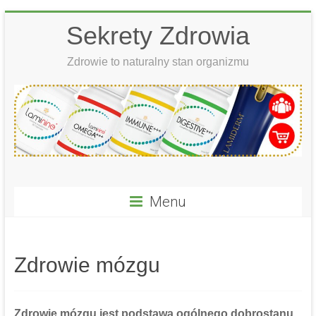
Skip
Sekrety Zdrowia
to
content
Zdrowie to naturalny stan organizmu
Menu
Zdrowie mózgu
Zdrowie mózgu
jest podstawą ogólnego dobrostanu,