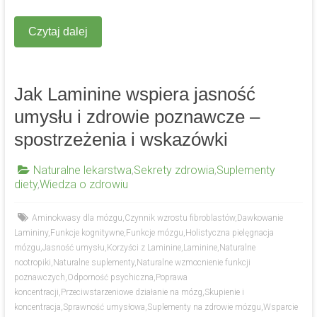
Czytaj dalej
Jak Laminine wspiera jasność
umysłu i zdrowie poznawcze –
spostrzeżenia i wskazówki
Naturalne lekarstwa
,
Sekrety zdrowia
,
Suplementy
diety
,
Wiedza o zdrowiu
Aminokwasy dla mózgu
,
Czynnik wzrostu fibroblastów
,
Dawkowanie
Lamininy
,
Funkcje kognitywne
,
Funkcje mózgu
,
Holistyczna pielęgnacja
mózgu
,
Jasność umysłu
,
Korzyści z Laminine
,
Laminine
,
Naturalne
nootropiki
,
Naturalne suplementy
,
Naturalne wzmocnienie funkcji
poznawczych
,
Odporność psychiczna
,
Poprawa
koncentracji
,
Przeciwstarzeniowe działanie na mózg
,
Skupienie i
koncentracja
,
Sprawność umysłowa
,
Suplementy na zdrowie mózgu
,
Wsparcie