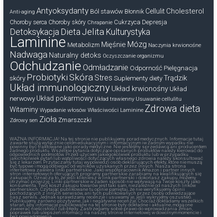
Antyoksydanty
Cholesterol
Ból stawów
Cellulit
Błonnik
Anti-aging
Cukrzyca
Depresja
Choroby serca
Choroby skóry
Chrapanie
Dieta
Jelita
Detoksykacja
Kulturystyka
Laminine
Mózg
Mięśnie
Metabolizm
Naczynia krwionośne
Nadwaga
Naturalny detoks
Oczyszczanie organizmu
Odchudzanie
Odmładzanie
Odporność
Pielęgnacja
Probiotyki
Skóra
Stres
Trądzik
skóry
Suplementy diety
Układ immunologiczny
Układ krwionośny
Układ
nerwowy
Układ pokarmowy
Układ trawienny
Usuwanie cellulitu
Zdrowa dieta
Witaminy
Wypadanie włosów
Właściwości Laminine
Zioła
Zmarszczki
Zdrowy sen
WAŻNA INFORMACJA! Na tej stronie nie publikujemy porad medycznych. Informacje tutaj
zawarte służą wyłącznie celom edukacyjnym i informacyjnym iw żadnym wypadku nie
powinny być traktowane jako porady medyczne. Nie jesteśmy sprzedawcą ani producentem
żadnego produktu. Wszelkie pytania dotyczące opisanych produktów należy kierować do
odpowiednich podmiotów. Przed użyciem jakiegokolwiek produktu lub w przypadku
jakichkolwiek pytań lub wątpliwości dotyczących własnego zdrowia należy skonsultować
się z lekarzem. Przytaczamy tutaj wypowiedzi osób deklarujących efekty, które nie muszą
być typowe i mogą odbiegać od wyników uzyskanych przez innych. Nasza strona
internetowa zawiera linki partnerskie. Jako współpracownik Amazon i partner innych
stron internetowych oferujących programy partnerskie zarabiamy na kwalifikujących się
zakupach. Oznacza to, że jeśli klikniesz w link partnerski i dokonasz zakupu, możemy
otrzymać prowizję. Linki partnerskie w żaden sposób nie wpływają na Twoje koszty jako
konsumenta. Twój koszt zakupu towarów jest taki sam, niezależnie od naszych linków
partnerskich. Czytając publikowane tu opinie pamiętaj, że nie weryfikujemy opinii
pochodzących z innych serwisów, ani tych publikowanych przez osoby odwiedzające
nasz serwis. Jednak sprawdzamy recenzje i usuwamy je, jeśli wykryjemy oszustwo.
Publikujemy zarówno pozytywne, jak i negatywne recenzje. Chociaż dokładamy wszelkich
starań, aby informacje publikowane na tej stronie były dokładne i aktualne, mogą one
zawierać nieścisłości lub błędy. Zastrzegamy sobie prawo do wprowadzania zmian,
poprawek lub ulepszeń informacji na naszej stronie internetowej w dowolnym momencie i
bez powiadomienia.