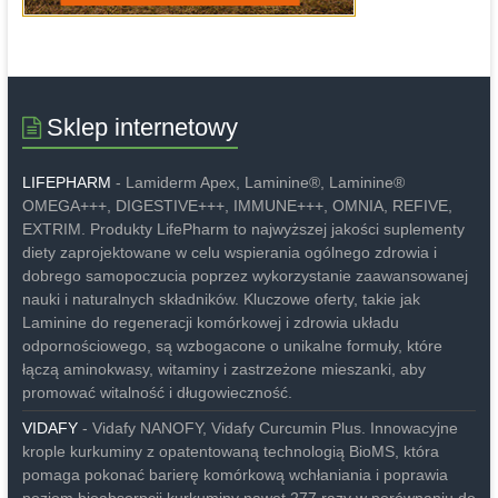
Sklep internetowy
LIFEPHARM
- Lamiderm Apex, Laminine®, Laminine®
OMEGA+++, DIGESTIVE+++, IMMUNE+++, OMNIA, REFIVE,
EXTRIM. Produkty LifePharm to najwyższej jakości suplementy
diety zaprojektowane w celu wspierania ogólnego zdrowia i
dobrego samopoczucia poprzez wykorzystanie zaawansowanej
nauki i naturalnych składników. Kluczowe oferty, takie jak
Laminine do regeneracji komórkowej i zdrowia układu
odpornościowego, są wzbogacone o unikalne formuły, które
łączą aminokwasy, witaminy i zastrzeżone mieszanki, aby
promować witalność i długowieczność.
VIDAFY
- Vidafy NANOFY, Vidafy Curcumin Plus. Innowacyjne
krople kurkuminy z opatentowaną technologią BioMS, która
pomaga pokonać barierę komórkową wchłaniania i poprawia