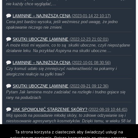
nie każdy chce wyglądać,…
LAMININE – NAJNIŻSZA CENA
(2023-01-14 22:10:17)
Cena jest bardzo wysoka, jeśli weźmiesz pod uwagę, że jedno
opakowanie niczego nie zmieni.
SKUTKI UBOCZNE LAMININE
(2022-12-23 21:02:01)
A może ktoś mi wyjaśni, co to są skutki uboczne, czyli niepożądane
działanie leku. Na przykład Aspiryna ma skutki uboczne.…
LAMININE – NAJNIŻSZA CENA
(2022-10-01 08:30:56)
Czy komuś udało się zmniejszyć nadwrażliwość na pokarmy i
alergiczne reakcje na pyłki traw?
SKUTKI UBOCZNE LAMININE
(2022-09-21 09:12:36)
Pytam Jak laminina może zadziałać na rozległe i trudno gojace się
rany na podudziach
JAK SPOWOLNIĆ STARZENIE SKÓRY?
(2022-08-19 10:44:41)
Mój sposób na posiadanie młodej skóry, to zdrowe odżywianie się i
niestosowanie agresywnych kosmetyków. Dzięki temu, w wieku 58 lat
moja…
Ta strona korzysta z ciasteczek aby świadczyć usługi na