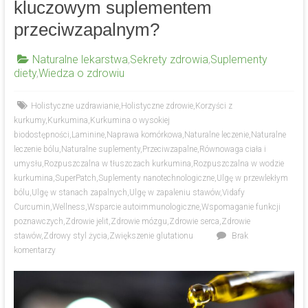
kluczowym suplementem
przeciwzapalnym?
Naturalne lekarstwa
,
Sekrety zdrowia
,
Suplementy
diety
,
Wiedza o zdrowiu
Holistyczne uzdrawianie
,
Holistyczne zdrowie
,
Korzyści z
kurkumy
,
Kurkumina
,
Kurkumina o wysokiej
biodostępności
,
Laminine
,
Naprawa komórkowa
,
Naturalne leczenie
,
Naturalne
leczenie bólu
,
Naturalne suplementy
,
Przeciwzapalne
,
Równowaga ciała i
umysłu
,
Rozpuszczalna w tłuszczach kurkumina
,
Rozpuszczalna w wodzie
kurkumina
,
SuperPatch
,
Suplementy nanotechnologiczne
,
Ulgę w przewlekłym
bólu
,
Ulgę w stanach zapalnych
,
Ulgę w zapaleniu stawów
,
Vidafy
Curcumin
,
Wellness
,
Wsparcie autoimmunologiczne
,
Wspomaganie funkcji
poznawczych
,
Zdrowie jelit
,
Zdrowie mózgu
,
Zdrowie serca
,
Zdrowie
stawów
,
Zdrowy styl życia
,
Zwiększenie glutationu
Brak
komentarzy