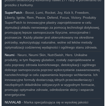
poziom bioabsorpcji kurkuminy nawet 277 razy w porównaniu do
proszku z kurkumy.
SuperPatch
- Boost, Lumi, Rocket, Joy, Kick It, Freedom,
Liberty, Ignite, Rem, Peace, Defend, Focus, Victory. Produkty
SuperPatch to innowacyjne plastry zaprojektowane w celu
stymulacji układu nerwowego za pomocą technologii dotykowej,
promującej lepsze samopoczucie fizyczne, emocjonalne i
poznawcze. Każdy plaster jest ukierunkowany na określone
potrzeby, wykorzystując naturalne, wolne od leków metody
optymalizacji codziennej wydajności i ogólnego stanu zdrowia.
Neumi
- Neuro, Neumi Skin, NutriSwish, Hers. Unikalne
produkty, w tym flagowy glutation, zostały zaprojektowane w
celu poprawy zdrowia komórkowego, detoksykacji i ogólnego
dobrego samopoczucia poprzez wykorzystanie zaawansowanej
nanotechnologii w celu zapewnienia lepszego wchłaniania. Ich
innowacyjne formuły dostarczają silnych przeciwutleniaczy i
niezbędnych składników odżywczych w wygodnym formacie,
promując optymalne zdrowie, odmłodzenie skóry i wsparcie
energetyczne.
NUVIALAB
- Marka specjalizująca się w wysokiej jakości