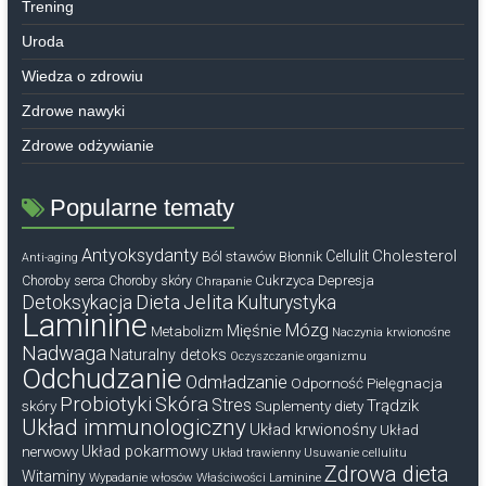
Trening
Uroda
Wiedza o zdrowiu
Zdrowe nawyki
Zdrowe odżywianie
Popularne tematy
Antyoksydanty
Cholesterol
Ból stawów
Cellulit
Błonnik
Anti-aging
Cukrzyca
Depresja
Choroby serca
Choroby skóry
Chrapanie
Dieta
Jelita
Detoksykacja
Kulturystyka
Laminine
Mózg
Mięśnie
Metabolizm
Naczynia krwionośne
Nadwaga
Naturalny detoks
Oczyszczanie organizmu
Odchudzanie
Odmładzanie
Odporność
Pielęgnacja
Probiotyki
Skóra
Stres
Trądzik
skóry
Suplementy diety
Układ immunologiczny
Układ krwionośny
Układ
nerwowy
Układ pokarmowy
Układ trawienny
Usuwanie cellulitu
Zdrowa dieta
Witaminy
Wypadanie włosów
Właściwości Laminine