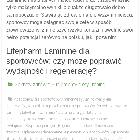
tylko maksymalne wyniki, ale także długotrwałe dobre
samopoczucie. Stawiając zdrowie na pierwszym miejscu,
sportowcy mogą osiągnąć swoje cele w sposób
zrównoważony, zmniejszyć ryzyko kontuzji i uwolnić swój
pełny potencjał zarówno na boisku, jak i poza nim.
Lifepharm Laminine dla
sportowców: czy może poprawić
wydajność i regenerację?
Sekrety zdrowia
,
Suplementy diety
,
Trening
Adaptogeny dla sportowców
,
Aminokwasy
,
Aminokwasy dla
sportowców
,
Koncentracja psychiczna dla sportowców
,
Korzyści zdrowotne
Lamininy
,
LifePharm Laminine
,
Naturalna energia
,
Naturalne
suplementy
,
Odpoczynek mięśni
,
Odżywianie sportowe
,
Poprawa
wydajności
,
Regeneracja mięśni
,
Regeneracja sportowa
,
Sprawność
fizyczna
,
Suplementy adaptogenne
,
Suplementy dla sportowców
,
Suplementy
fitness
,
Suplementy regeneracyjne
,
Wellness dla sportowców
,
Wydajność