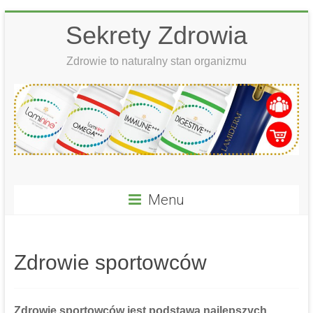
Skip
Sekrety Zdrowia
to
content
Zdrowie to naturalny stan organizmu
Menu
Zdrowie sportowców
Zdrowie sportowców
jest podstawą najlepszych