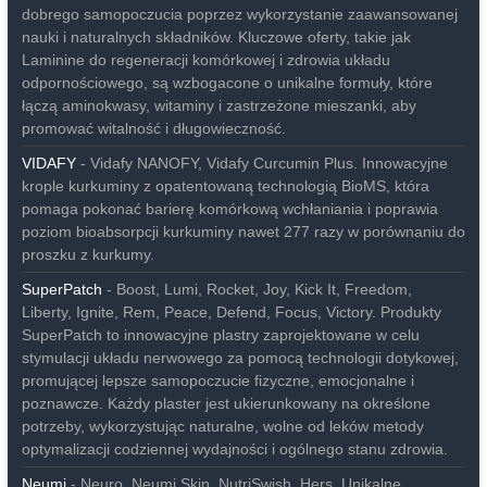
dobrego samopoczucia poprzez wykorzystanie zaawansowanej
nauki i naturalnych składników. Kluczowe oferty, takie jak
Laminine do regeneracji komórkowej i zdrowia układu
odpornościowego, są wzbogacone o unikalne formuły, które
łączą aminokwasy, witaminy i zastrzeżone mieszanki, aby
promować witalność i długowieczność.
VIDAFY
- Vidafy NANOFY, Vidafy Curcumin Plus. Innowacyjne
krople kurkuminy z opatentowaną technologią BioMS, która
pomaga pokonać barierę komórkową wchłaniania i poprawia
poziom bioabsorpcji kurkuminy nawet 277 razy w porównaniu do
proszku z kurkumy.
SuperPatch
- Boost, Lumi, Rocket, Joy, Kick It, Freedom,
Liberty, Ignite, Rem, Peace, Defend, Focus, Victory. Produkty
SuperPatch to innowacyjne plastry zaprojektowane w celu
stymulacji układu nerwowego za pomocą technologii dotykowej,
promującej lepsze samopoczucie fizyczne, emocjonalne i
poznawcze. Każdy plaster jest ukierunkowany na określone
potrzeby, wykorzystując naturalne, wolne od leków metody
optymalizacji codziennej wydajności i ogólnego stanu zdrowia.
Neumi
- Neuro, Neumi Skin, NutriSwish, Hers. Unikalne