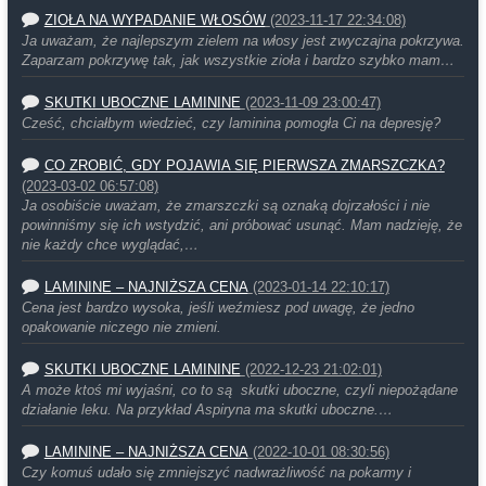
ZIOŁA NA WYPADANIE WŁOSÓW
(2023-11-17 22:34:08)
Ja uważam, że najlepszym zielem na włosy jest zwyczajna pokrzywa.
Zaparzam pokrzywę tak, jak wszystkie zioła i bardzo szybko mam…
SKUTKI UBOCZNE LAMININE
(2023-11-09 23:00:47)
Cześć, chciałbym wiedzieć, czy laminina pomogła Ci na depresję?
CO ZROBIĆ, GDY POJAWIA SIĘ PIERWSZA ZMARSZCZKA?
(2023-03-02 06:57:08)
Ja osobiście uważam, że zmarszczki są oznaką dojrzałości i nie
powinniśmy się ich wstydzić, ani próbować usunąć. Mam nadzieję, że
nie każdy chce wyglądać,…
LAMININE – NAJNIŻSZA CENA
(2023-01-14 22:10:17)
Cena jest bardzo wysoka, jeśli weźmiesz pod uwagę, że jedno
opakowanie niczego nie zmieni.
SKUTKI UBOCZNE LAMININE
(2022-12-23 21:02:01)
A może ktoś mi wyjaśni, co to są skutki uboczne, czyli niepożądane
działanie leku. Na przykład Aspiryna ma skutki uboczne.…
LAMININE – NAJNIŻSZA CENA
(2022-10-01 08:30:56)
Czy komuś udało się zmniejszyć nadwrażliwość na pokarmy i