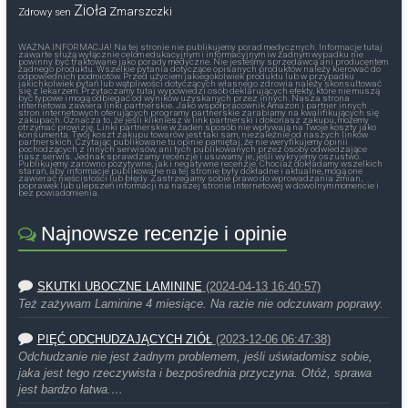
Zioła
Zmarszczki
Zdrowy sen
WAŻNA INFORMACJA! Na tej stronie nie publikujemy porad medycznych. Informacje tutaj
zawarte służą wyłącznie celom edukacyjnym i informacyjnym iw żadnym wypadku nie
powinny być traktowane jako porady medyczne. Nie jesteśmy sprzedawcą ani producentem
żadnego produktu. Wszelkie pytania dotyczące opisanych produktów należy kierować do
odpowiednich podmiotów. Przed użyciem jakiegokolwiek produktu lub w przypadku
jakichkolwiek pytań lub wątpliwości dotyczących własnego zdrowia należy skonsultować
się z lekarzem. Przytaczamy tutaj wypowiedzi osób deklarujących efekty, które nie muszą
być typowe i mogą odbiegać od wyników uzyskanych przez innych. Nasza strona
internetowa zawiera linki partnerskie. Jako współpracownik Amazon i partner innych
stron internetowych oferujących programy partnerskie zarabiamy na kwalifikujących się
zakupach. Oznacza to, że jeśli klikniesz w link partnerski i dokonasz zakupu, możemy
otrzymać prowizję. Linki partnerskie w żaden sposób nie wpływają na Twoje koszty jako
konsumenta. Twój koszt zakupu towarów jest taki sam, niezależnie od naszych linków
partnerskich. Czytając publikowane tu opinie pamiętaj, że nie weryfikujemy opinii
pochodzących z innych serwisów, ani tych publikowanych przez osoby odwiedzające
nasz serwis. Jednak sprawdzamy recenzje i usuwamy je, jeśli wykryjemy oszustwo.
Publikujemy zarówno pozytywne, jak i negatywne recenzje. Chociaż dokładamy wszelkich
starań, aby informacje publikowane na tej stronie były dokładne i aktualne, mogą one
zawierać nieścisłości lub błędy. Zastrzegamy sobie prawo do wprowadzania zmian,
poprawek lub ulepszeń informacji na naszej stronie internetowej w dowolnym momencie i
bez powiadomienia.
Najnowsze recenzje i opinie
SKUTKI UBOCZNE LAMININE
(2024-04-13 16:40:57)
Też zażywam Laminine 4 miesiące. Na razie nie odczuwam poprawy.
PIĘĆ ODCHUDZAJĄCYCH ZIÓŁ
(2023-12-06 06:47:38)
Odchudzanie nie jest żadnym problemem, jeśli uświadomisz sobie,
jaka jest tego rzeczywista i bezpośrednia przyczyna. Otóż, sprawa
jest bardzo łatwa.…