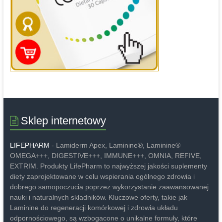
Sklep internetowy
LIFEPHARM
- Lamiderm Apex, Laminine®, Laminine®
OMEGA+++, DIGESTIVE+++, IMMUNE+++, OMNIA, REFIVE,
EXTRIM. Produkty LifePharm to najwyższej jakości suplementy
diety zaprojektowane w celu wspierania ogólnego zdrowia i
dobrego samopoczucia poprzez wykorzystanie zaawansowanej
nauki i naturalnych składników. Kluczowe oferty, takie jak
Laminine do regeneracji komórkowej i zdrowia układu
odpornościowego, są wzbogacone o unikalne formuły, które