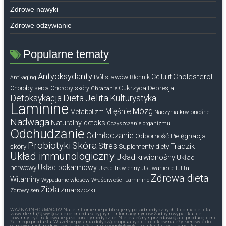
Zdrowe nawyki
Zdrowe odżywianie
Popularne tematy
Antyoksydanty
Cholesterol
Ból stawów
Cellulit
Błonnik
Anti-aging
Cukrzyca
Depresja
Choroby serca
Choroby skóry
Chrapanie
Dieta
Jelita
Detoksykacja
Kulturystyka
Laminine
Mózg
Mięśnie
Metabolizm
Naczynia krwionośne
Nadwaga
Naturalny detoks
Oczyszczanie organizmu
Odchudzanie
Odmładzanie
Odporność
Pielęgnacja
Probiotyki
Skóra
Stres
Trądzik
skóry
Suplementy diety
Układ immunologiczny
Układ krwionośny
Układ
nerwowy
Układ pokarmowy
Układ trawienny
Usuwanie cellulitu
Zdrowa dieta
Witaminy
Wypadanie włosów
Właściwości Laminine
Zioła
Zmarszczki
Zdrowy sen
WAŻNA INFORMACJA! Na tej stronie nie publikujemy porad medycznych. Informacje tutaj
zawarte służą wyłącznie celom edukacyjnym i informacyjnym iw żadnym wypadku nie
powinny być traktowane jako porady medyczne. Nie jesteśmy sprzedawcą ani producentem
żadnego produktu. Wszelkie pytania dotyczące opisanych produktów należy kierować do
odpowiednich podmiotów. Przed użyciem jakiegokolwiek produktu lub w przypadku