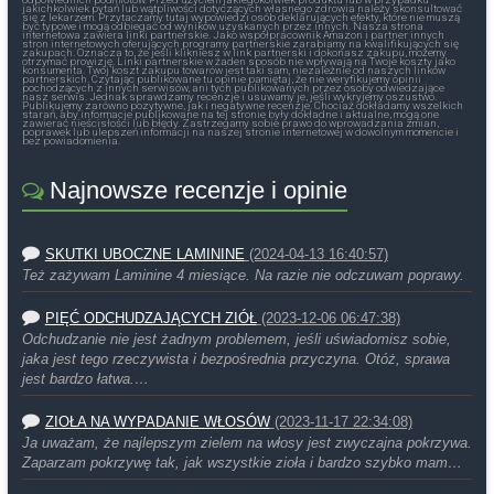
jakichkolwiek pytań lub wątpliwości dotyczących własnego zdrowia należy skonsultować
się z lekarzem. Przytaczamy tutaj wypowiedzi osób deklarujących efekty, które nie muszą
być typowe i mogą odbiegać od wyników uzyskanych przez innych. Nasza strona
internetowa zawiera linki partnerskie. Jako współpracownik Amazon i partner innych
stron internetowych oferujących programy partnerskie zarabiamy na kwalifikujących się
zakupach. Oznacza to, że jeśli klikniesz w link partnerski i dokonasz zakupu, możemy
otrzymać prowizję. Linki partnerskie w żaden sposób nie wpływają na Twoje koszty jako
konsumenta. Twój koszt zakupu towarów jest taki sam, niezależnie od naszych linków
partnerskich. Czytając publikowane tu opinie pamiętaj, że nie weryfikujemy opinii
pochodzących z innych serwisów, ani tych publikowanych przez osoby odwiedzające
nasz serwis. Jednak sprawdzamy recenzje i usuwamy je, jeśli wykryjemy oszustwo.
Publikujemy zarówno pozytywne, jak i negatywne recenzje. Chociaż dokładamy wszelkich
starań, aby informacje publikowane na tej stronie były dokładne i aktualne, mogą one
zawierać nieścisłości lub błędy. Zastrzegamy sobie prawo do wprowadzania zmian,
poprawek lub ulepszeń informacji na naszej stronie internetowej w dowolnym momencie i
bez powiadomienia.
Najnowsze recenzje i opinie
SKUTKI UBOCZNE LAMININE
(2024-04-13 16:40:57)
Też zażywam Laminine 4 miesiące. Na razie nie odczuwam poprawy.
PIĘĆ ODCHUDZAJĄCYCH ZIÓŁ
(2023-12-06 06:47:38)
Odchudzanie nie jest żadnym problemem, jeśli uświadomisz sobie,
jaka jest tego rzeczywista i bezpośrednia przyczyna. Otóż, sprawa
jest bardzo łatwa.…
ZIOŁA NA WYPADANIE WŁOSÓW
(2023-11-17 22:34:08)
Ja uważam, że najlepszym zielem na włosy jest zwyczajna pokrzywa.
Zaparzam pokrzywę tak, jak wszystkie zioła i bardzo szybko mam…