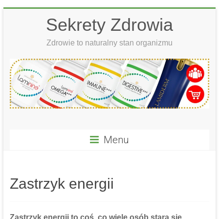
Skip
Sekrety Zdrowia
to
content
Zdrowie to naturalny stan organizmu
Menu
Zastrzyk energii
Zastrzyk energii
to coś, co wiele osób stara się