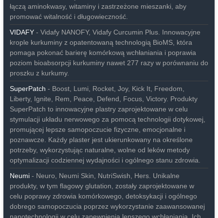
łączą aminokwasy, witaminy i zastrzeżone mieszanki, aby
promować witalność i długowieczność.
VIDAFY
- Vidafy NANOFY, Vidafy Curcumin Plus. Innowacyjne
krople kurkuminy z opatentowaną technologią BioMS, która
pomaga pokonać barierę komórkową wchłaniania i poprawia
poziom bioabsorpcji kurkuminy nawet 277 razy w porównaniu do
proszku z kurkumy.
SuperPatch
- Boost, Lumi, Rocket, Joy, Kick It, Freedom,
Liberty, Ignite, Rem, Peace, Defend, Focus, Victory. Produkty
SuperPatch to innowacyjne plastry zaprojektowane w celu
stymulacji układu nerwowego za pomocą technologii dotykowej,
promującej lepsze samopoczucie fizyczne, emocjonalne i
poznawcze. Każdy plaster jest ukierunkowany na określone
potrzeby, wykorzystując naturalne, wolne od leków metody
optymalizacji codziennej wydajności i ogólnego stanu zdrowia.
Neumi
- Neuro, Neumi Skin, NutriSwish, Hers. Unikalne
produkty, w tym flagowy glutation, zostały zaprojektowane w
celu poprawy zdrowia komórkowego, detoksykacji i ogólnego
dobrego samopoczucia poprzez wykorzystanie zaawansowanej
nanotechnologii w celu zapewnienia lepszego wchłaniania. Ich