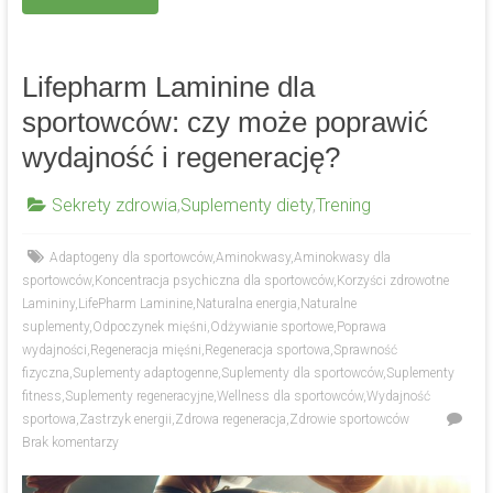
Lifepharm Laminine dla
sportowców: czy może poprawić
wydajność i regenerację?
Sekrety zdrowia
,
Suplementy diety
,
Trening
Adaptogeny dla sportowców
,
Aminokwasy
,
Aminokwasy dla
sportowców
,
Koncentracja psychiczna dla sportowców
,
Korzyści zdrowotne
Lamininy
,
LifePharm Laminine
,
Naturalna energia
,
Naturalne
suplementy
,
Odpoczynek mięśni
,
Odżywianie sportowe
,
Poprawa
wydajności
,
Regeneracja mięśni
,
Regeneracja sportowa
,
Sprawność
fizyczna
,
Suplementy adaptogenne
,
Suplementy dla sportowców
,
Suplementy
fitness
,
Suplementy regeneracyjne
,
Wellness dla sportowców
,
Wydajność
sportowa
,
Zastrzyk energii
,
Zdrowa regeneracja
,
Zdrowie sportowców
Brak komentarzy