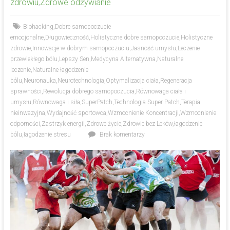
zdrowiu
,
Zdrowe odżywianie
Biohacking
,
Dobre samopoczucie
emocjonalne
,
Długowieczność
,
Holistyczne dobre samopoczucie
,
Holistyczne
zdrowie
,
Innowacje w dobrym samopoczuciu
,
Jasność umysłu
,
Leczenie
przewlekłego bólu
,
Lepszy Sen
,
Medycyna Alternatywna
,
Naturalne
leczenie
,
Naturalne łagodzenie
bólu
,
Neuronauka
,
Neurotechnologia
,
Optymalizacja ciała
,
Regeneracja
sprawności
,
Rewolucja dobrego samopoczucia
,
Równowaga ciała i
umysłu
,
Równowaga i siła
,
SuperPatch
,
Technologia Super Patch
,
Terapia
nieinwazyjna
,
Wydajność sportowca
,
Wzmocnienie Koncentracji
,
Wzmocnienie
odporności
,
Zastrzyk energii
,
Zdrowe życie
,
Zdrowie bez Leków
,
łagodzenie
bólu
,
łagodzenie stresu
Brak komentarzy