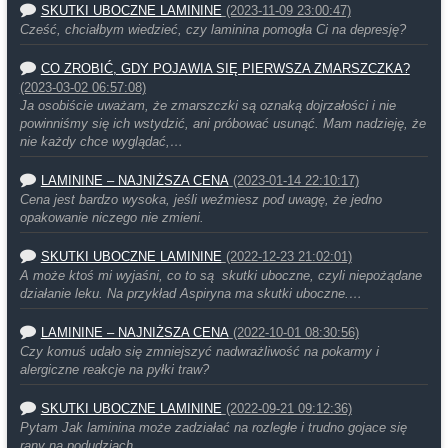
SKUTKI UBOCZNE LAMININE
(2023-11-09 23:00:47)
Cześć, chciałbym wiedzieć, czy laminina pomogła Ci na depresję?
CO ZROBIĆ, GDY POJAWIA SIĘ PIERWSZA ZMARSZCZKA?
(2023-03-02 06:57:08)
Ja osobiście uważam, że zmarszczki są oznaką dojrzałości i nie
powinniśmy się ich wstydzić, ani próbować usunąć. Mam nadzieję, że
nie każdy chce wyglądać,…
LAMININE – NAJNIŻSZA CENA
(2023-01-14 22:10:17)
Cena jest bardzo wysoka, jeśli weźmiesz pod uwagę, że jedno
opakowanie niczego nie zmieni.
SKUTKI UBOCZNE LAMININE
(2022-12-23 21:02:01)
A może ktoś mi wyjaśni, co to są skutki uboczne, czyli niepożądane
działanie leku. Na przykład Aspiryna ma skutki uboczne.…
LAMININE – NAJNIŻSZA CENA
(2022-10-01 08:30:56)
Czy komuś udało się zmniejszyć nadwrażliwość na pokarmy i
alergiczne reakcje na pyłki traw?
SKUTKI UBOCZNE LAMININE
(2022-09-21 09:12:36)
Pytam Jak laminina może zadziałać na rozległe i trudno gojace się
rany na podudziach