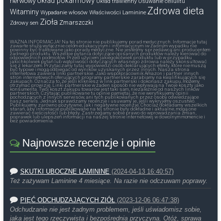
nerwowy
Układ pokarmowy
Układ trawienny
Usuwanie cellulitu
Zdrowa dieta
Witaminy
Wypadanie włosów
Właściwości Laminine
Zioła
Zmarszczki
Zdrowy sen
WAŻNA INFORMACJA! Na tej stronie nie publikujemy porad medycznych. Informacje tutaj
zawarte służą wyłącznie celom edukacyjnym i informacyjnym iw żadnym wypadku nie
powinny być traktowane jako porady medyczne. Nie jesteśmy sprzedawcą ani producentem
żadnego produktu. Wszelkie pytania dotyczące opisanych produktów należy kierować do
odpowiednich podmiotów. Przed użyciem jakiegokolwiek produktu lub w przypadku
jakichkolwiek pytań lub wątpliwości dotyczących własnego zdrowia należy skonsultować
się z lekarzem. Przytaczamy tutaj wypowiedzi osób deklarujących efekty, które nie muszą
być typowe i mogą odbiegać od wyników uzyskanych przez innych. Nasza strona
internetowa zawiera linki partnerskie. Jako współpracownik Amazon i partner innych
stron internetowych oferujących programy partnerskie zarabiamy na kwalifikujących się
zakupach. Oznacza to, że jeśli klikniesz w link partnerski i dokonasz zakupu, możemy
otrzymać prowizję. Linki partnerskie w żaden sposób nie wpływają na Twoje koszty jako
konsumenta. Twój koszt zakupu towarów jest taki sam, niezależnie od naszych linków
partnerskich. Czytając publikowane tu opinie pamiętaj, że nie weryfikujemy opinii
pochodzących z innych serwisów, ani tych publikowanych przez osoby odwiedzające
nasz serwis. Jednak sprawdzamy recenzje i usuwamy je, jeśli wykryjemy oszustwo.
Publikujemy zarówno pozytywne, jak i negatywne recenzje. Chociaż dokładamy wszelkich
starań, aby informacje publikowane na tej stronie były dokładne i aktualne, mogą one
zawierać nieścisłości lub błędy. Zastrzegamy sobie prawo do wprowadzania zmian,
poprawek lub ulepszeń informacji na naszej stronie internetowej w dowolnym momencie i
bez powiadomienia.
Najnowsze recenzje i opinie
SKUTKI UBOCZNE LAMININE
(2024-04-13 16:40:57)
Też zażywam Laminine 4 miesiące. Na razie nie odczuwam poprawy.
PIĘĆ ODCHUDZAJĄCYCH ZIÓŁ
(2023-12-06 06:47:38)
Odchudzanie nie jest żadnym problemem, jeśli uświadomisz sobie,
jaka jest tego rzeczywista i bezpośrednia przyczyna. Otóż, sprawa