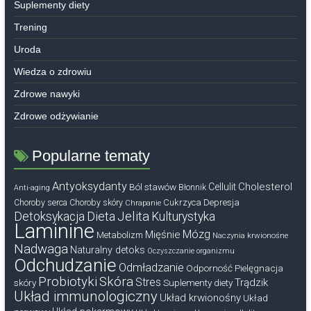
Suplementy diety
Trening
Uroda
Wiedza o zdrowiu
Zdrowe nawyki
Zdrowe odżywianie
Popularne tematy
Antyoksydanty
Cholesterol
Ból stawów
Cellulit
Błonnik
Anti-aging
Cukrzyca
Depresja
Choroby serca
Choroby skóry
Chrapanie
Dieta
Jelita
Detoksykacja
Kulturystyka
Laminine
Mózg
Mięśnie
Metabolizm
Naczynia krwionośne
Nadwaga
Naturalny detoks
Oczyszczanie organizmu
Odchudzanie
Odmładzanie
Odporność
Pielęgnacja
Probiotyki
Skóra
Stres
Trądzik
skóry
Suplementy diety
Układ immunologiczny
Układ krwionośny
Układ