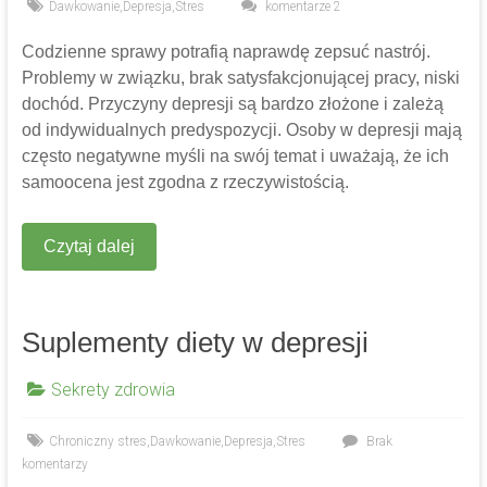
Dawkowanie
,
Depresja
,
Stres
komentarze 2
Codzienne sprawy potrafią naprawdę zepsuć nastrój.
Problemy w związku, brak satysfakcjonującej pracy, niski
dochód. Przyczyny depresji są bardzo złożone i zależą
od indywidualnych predyspozycji. Osoby w depresji mają
często negatywne myśli na swój temat i uważają, że ich
samoocena jest zgodna z rzeczywistością.
Czytaj dalej
Suplementy diety w depresji
Sekrety zdrowia
Chroniczny stres
,
Dawkowanie
,
Depresja
,
Stres
Brak
komentarzy