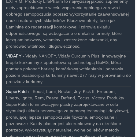
EXTRIM. Produkty LifePharm to najwyższej jakości suplementy
diety zaprojektowane w celu wspierania ogólnego zdrowia i
dobrego samopoczucia poprzez wykorzystanie zaawansowanej
nauki i naturalnych składników. Kluczowe oferty, takie jak
Laminine do regeneracji komórkowej i zdrowia układu
odpornościowego, są wzbogacone o unikalne formuły, które
łączą aminokwasy, witaminy i zastrzeżone mieszanki, aby
promować witalność i długowieczność.
VIDAFY
- Vidafy NANOFY, Vidafy Curcumin Plus. Innowacyjne
krople kurkuminy z opatentowaną technologią BioMS, która
pomaga pokonać barierę komórkową wchłaniania i poprawia
poziom bioabsorpcji kurkuminy nawet 277 razy w porównaniu do
proszku z kurkumy.
SuperPatch
- Boost, Lumi, Rocket, Joy, Kick It, Freedom,
Liberty, Ignite, Rem, Peace, Defend, Focus, Victory. Produkty
SuperPatch to innowacyjne plastry zaprojektowane w celu
stymulacji układu nerwowego za pomocą technologii dotykowej,
promującej lepsze samopoczucie fizyczne, emocjonalne i
poznawcze. Każdy plaster jest ukierunkowany na określone
potrzeby, wykorzystując naturalne, wolne od leków metody
optymalizacji codziennej wydajności i ogólnego stanu zdrowia.