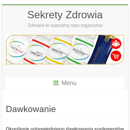
Skip
Sekrety Zdrowia
to
content
Zdrowie to naturalny stan organizmu
Menu
Dawkowanie
Określenie odpowiedniego dawkowania suplementów