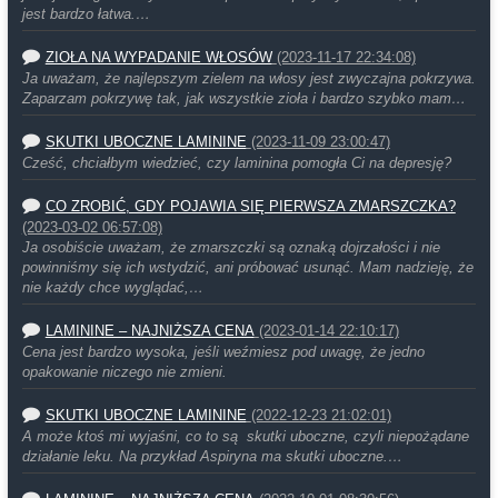
jest bardzo łatwa.…
ZIOŁA NA WYPADANIE WŁOSÓW
(2023-11-17 22:34:08)
Ja uważam, że najlepszym zielem na włosy jest zwyczajna pokrzywa.
Zaparzam pokrzywę tak, jak wszystkie zioła i bardzo szybko mam…
SKUTKI UBOCZNE LAMININE
(2023-11-09 23:00:47)
Cześć, chciałbym wiedzieć, czy laminina pomogła Ci na depresję?
CO ZROBIĆ, GDY POJAWIA SIĘ PIERWSZA ZMARSZCZKA?
(2023-03-02 06:57:08)
Ja osobiście uważam, że zmarszczki są oznaką dojrzałości i nie
powinniśmy się ich wstydzić, ani próbować usunąć. Mam nadzieję, że
nie każdy chce wyglądać,…
LAMININE – NAJNIŻSZA CENA
(2023-01-14 22:10:17)
Cena jest bardzo wysoka, jeśli weźmiesz pod uwagę, że jedno
opakowanie niczego nie zmieni.
SKUTKI UBOCZNE LAMININE
(2022-12-23 21:02:01)
A może ktoś mi wyjaśni, co to są skutki uboczne, czyli niepożądane
działanie leku. Na przykład Aspiryna ma skutki uboczne.…