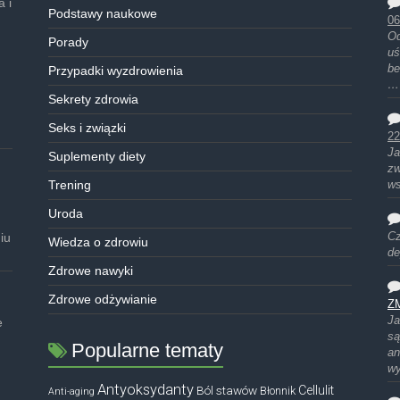
 i
Podstawy naukowe
06
Od
Porady
uś
be
Przypadki wyzdrowienia
…
Sekrety zdrowia
Seks i związki
22
Ja
Suplementy diety
zw
Trening
ws
Uroda
iu
Cz
Wiedza o zdrowiu
de
Zdrowe nawyki
Zdrowe odżywianie
Z
Ja
e
są
Popularne tematy
an
w
Antyoksydanty
Ból stawów
Cellulit
Błonnik
Anti-aging