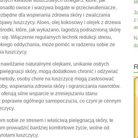
ędnych kwasów tłuszczowych omega-3, które, jak
s
Ponadto owoce i warzywa bogate w przeciwutleniacze,
J
iezbędne dla wspierania zdrowia skóry i zwalczania
z
bjawy łuszczycy. Aloes, olej kokosowy i olejek z drzewa
a
środki, które, jak wykazano, łagodzą podrażnioną skórę
 się. Włączenie regularnych technik redukcji stresu,
N
ębokiego oddychania, może pomóc w radzeniu sobie ze
d
ia łuszczycy.
k nawilżanie naturalnymi olejkami, unikanie ostrych
R
pielęgnacji skóry, mogą dodatkowo chronić i odżywiać
e metody, osoby chore na łuszczycę mogą zastosować
oby, wspierania zdrowia skóry i ograniczania nawrotów.
 oferują silne wsparcie w zmniejszaniu stanu
i poprawie ogólnego samopoczucia, co czyni je cennym
zczycy.
m sobie ze stresem i właściwą pielęgnacją skóry, te
m prowadzić bardziej komfortowe życie, wolne od
rotami łuszczycy.