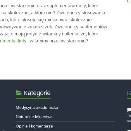
rzeciw starzeniu oraz suplementów diety, które
 są skuteczne, a które nie? Zwolennicy stosowania
ch, które stosuje się miejscowo, skutecznie
 wyrównywanie zmarszczek. Zwolennicy suplementów
ające mają jedynie witaminy i utleniacze, które
ementy diety
i witaminy przeciw starzeniu?
Kategorie
Medycyna akademicka
Te
Naturalne lekarstwa
od
Opinie i komentarze