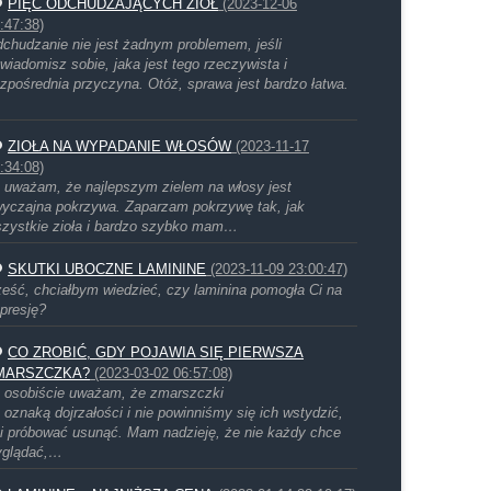
PIĘĆ ODCHUDZAJĄCYCH ZIÓŁ
(2023-12-06
:47:38)
chudzanie nie jest żadnym problemem, jeśli
wiadomisz sobie, jaka jest tego rzeczywista i
zpośrednia przyczyna. Otóż, sprawa jest bardzo łatwa.
ZIOŁA NA WYPADANIE WŁOSÓW
(2023-11-17
:34:08)
 uważam, że najlepszym zielem na włosy jest
yczajna pokrzywa. Zaparzam pokrzywę tak, jak
zystkie zioła i bardzo szybko mam…
SKUTKI UBOCZNE LAMININE
(2023-11-09 23:00:47)
eść, chciałbym wiedzieć, czy laminina pomogła Ci na
presję?
CO ZROBIĆ, GDY POJAWIA SIĘ PIERWSZA
MARSZCZKA?
(2023-03-02 06:57:08)
 osobiście uważam, że zmarszczki
 oznaką dojrzałości i nie powinniśmy się ich wstydzić,
i próbować usunąć. Mam nadzieję, że nie każdy chce
yglądać,…