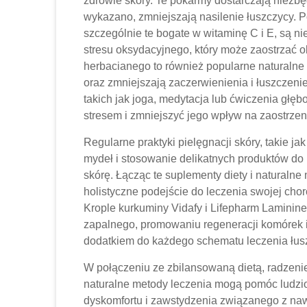
zdrowie skóry. Te pokarmy dostarczają niezb
wykazano, zmniejszają nasilenie łuszczycy. 
szczególnie te bogate w witaminę C i E, są n
stresu oksydacyjnego, który może zaostrzać o
herbacianego to również popularne naturalne 
oraz zmniejszają zaczerwienienia i łuszczenie
takich jak joga, medytacja lub ćwiczenia gł
stresem i zmniejszyć jego wpływ na zaostrzen
Regularne praktyki pielęgnacji skóry, takie ja
mydeł i stosowanie delikatnych produktów do 
skórę. Łącząc te suplementy diety i naturaln
holistyczne podejście do leczenia swojej chor
Krople kurkuminy Vidafy i Lifepharm Laminine
zapalnego, promowaniu regeneracji komórek 
dodatkiem do każdego schematu leczenia łus
W połączeniu ze zbilansowaną dietą, radzenie
naturalne metody leczenia mogą pomóc ludzio
dyskomfortu i zawstydzenia związanego z naw