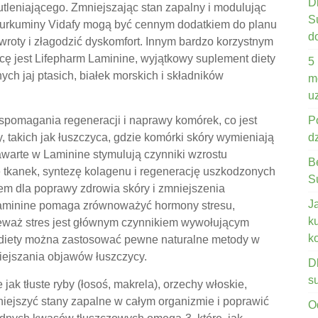
D
utleniającego. Zmniejszając stan zapalny i modulując
S
kurkuminy Vidafy mogą być cennym dodatkiem do planu
d
roty i złagodzić dyskomfort. Innym bardzo korzystnym
cę jest Lifepharm Laminine, wyjątkowy suplement diety
5
ch jaj ptasich, białek morskich i składników
m
u
spomagania regeneracji i naprawy komórek, co jest
P
 takich jak łuszczyca, gdzie komórki skóry wymieniają
d
awarte w Laminine stymulują czynniki wzrostu
B
e tkanek, syntezę kolagenu i regenerację uszkodzonych
S
em dla poprawy zdrowia skóry i zmniejszenia
J
Laminine pomaga zrównoważyć hormony stresu,
k
nieważ stres jest głównym czynnikiem wywołującym
k
 diety można zastosować pewne naturalne metody w
iejszania objawów łuszczycy.
D
s
jak tłuste ryby (łosoś, makrela), orzechy włoskie,
niejszyć stany zapalne w całym organizmie i poprawić
O