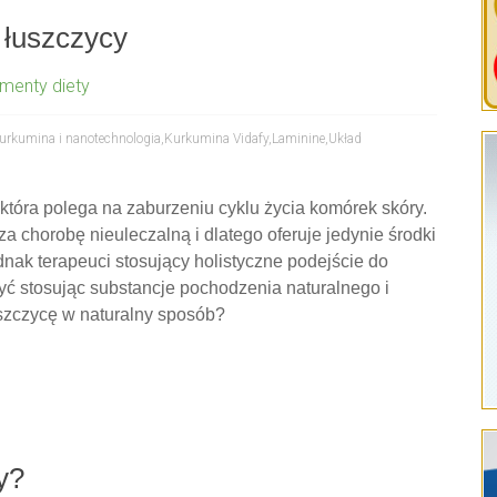
 łuszczycy
menty diety
urkumina i nanotechnologia
,
Kurkumina Vidafy
,
Laminine
,
Układ
tóra polega na zaburzeniu cyklu życia komórek skóry.
 chorobę nieuleczalną i dlatego oferuje jedynie środki
nak terapeuci stosujący holistyczne podejście do
ć stosując substancje pochodzenia naturalnego i
uszczycę w naturalny sposób?
y?