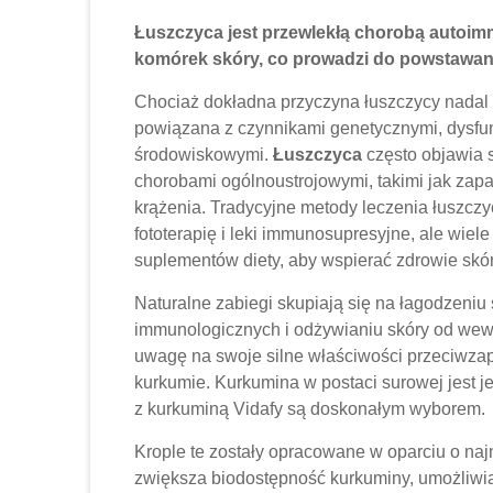
Łuszczyca
jest przewlekłą chorobą autoi
komórek skóry, co prowadzi do powstawani
Chociaż dokładna przyczyna łuszczycy nadal n
powiązana z czynnikami genetycznymi, dysfu
środowiskowymi.
Łuszczyca
często objawia 
chorobami ogólnoustrojowymi, takimi jak zapa
krążenia. Tradycyjne metody leczenia łuszcz
fototerapię i leki immunosupresyjne, ale wiel
suplementów diety, aby wspierać zdrowie skóry
Naturalne zabiegi skupiają się na łagodzeni
immunologicznych i odżywianiu skóry od wewn
uwagę na swoje silne właściwości przeciwzap
kurkumie. Kurkumina w postaci surowej jest j
z kurkuminą Vidafy są doskonałym wyborem.
Krople te zostały opracowane w oparciu o na
zwiększa biodostępność kurkuminy, umożliwia