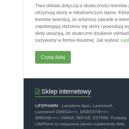
Trwa debata dotycząca skuteczności kremów p
utrzymują skórę w młodzieńczym stanie. Które
kremów twierdzą, że witaminy zawarte w krema
zapobiegają starzeniu się skóry i powodują
diety uważają, że skuteczne działanie odmładz
zażywamy w formie doustnej. Jak wybrać
supl
Czytaj dalej
Sklep internetowy
LIFEPHARM
- Lamiderm Apex, Laminine®,
Laminine® OMEGA+++, DIGESTIVE+++,
IMMUNE+++, OMNIA, REFIVE, EXTRIM. Produkty
LifePharm to najwyższej jakości suplementy diety