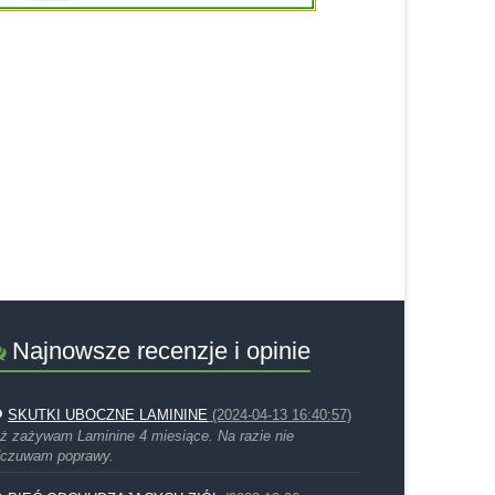
Najnowsze recenzje i opinie
SKUTKI UBOCZNE LAMININE
(2024-04-13 16:40:57)
ż zażywam Laminine 4 miesiące. Na razie nie
czuwam poprawy.