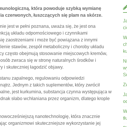
mmunologiczną, która powoduje szybką wymianę
a czerwonych, łuszczących się plam na skórze.
J
ie jest w pełni poznana, uważa się, że jest ona
c
nkcją układu odpornościowego i czynnikami
W
się zaostrzeniami i może być powiązana z innymi
c
lenie stawów, zespół metaboliczny i choroby układu
k
ycy często obejmują stosowanie miejscowych kremów,
e osób zwraca się w stronę naturalnych środków i
N
 i skuteczniej łagodzić objawy.
wy
S
u stanu zapalnego, regulowaniu odpowiedzi
Z
ątrz. Jednym z takich suplementów, który zwrócił
alne, jest kurkumina, substancja czynna występująca w
J
ednak słabo wchłaniana przez organizm, dlatego krople
o
W
jnowocześniejszą nanotechnologię, która znacznie
t
jąc organizmowi skuteczniejsze wykorzystanie jej