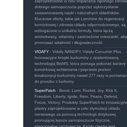
zaprojektowane w celu wspierania ogólnego zdrowia
dobrego samopoczucia poprzez wykorzystanie
zaawansowanej nauki i naturalnych składników.
Kluczowe oferty, takie jak Laminine do regeneracji
komórkowej i zdrowia układu odpornościowego, są
wzbogacone o unikalne formuły, które łączą
aminokwasy, witaminy i zastrzeżone mieszanki, aby
promować witalność i długowieczność.
VIDAFY
- Vidafy NANOFY, Vidafy Curcumin Plus.
Innowacyjne krople kurkuminy z opatentowaną
technologią BioMS, która pomaga pokonać barierę
komórkową wchłaniania i poprawia poziom
bioabsorpcji kurkuminy nawet 277 razy w porównan
do proszku z kurkumy.
SuperPatch
- Boost, Lumi, Rocket, Joy, Kick It,
Freedom, Liberty, Ignite, Rem, Peace, Defend,
Focus, Victory. Produkty SuperPatch to innowacyjn
plastry zaprojektowane w celu stymulacji układu
nerwowego za pomocą technologii dotykowej,
promującej lepsze samopoczucie fizyczne,
emocjonalne i poznawcze. Każdy plaster jest