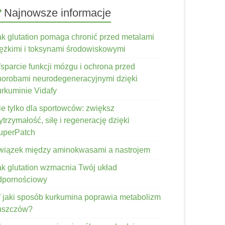
Najnowsze informacje
ak glutation pomaga chronić przed metalami
iężkimi i toksynami środowiskowymi
sparcie funkcji mózgu i ochrona przed
horobami neurodegeneracyjnymi dzięki
urkuminie Vidafy
ie tylko dla sportowców: zwiększ
trzymałość, siłę i regenerację dzięki
uperPatch
wiązek między aminokwasami a nastrojem
ak glutation wzmacnia Twój układ
dpornościowy
 jaki sposób kurkumina poprawia metabolizm
łuszczów?