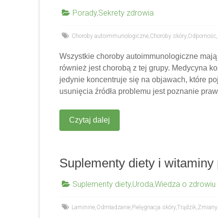
Porady
,
Sekrety zdrowia
Choroby autoimmunologiczne
,
Choroby skóry
,
Odporność
,
Wszystkie choroby autoimmunologiczne mają ta
również jest chorobą z tej grupy. Medycyna k
jedynie koncentruje się na objawach, które p
usunięcia źródła problemu jest poznanie pra
Czytaj dalej
Suplementy diety i witaminy 
Suplementy diety
,
Uroda
,
Wiedza o zdrowiu
Laminine
,
Odmładzanie
,
Pielęgnacja skóry
,
Trądzik
,
Zmiany