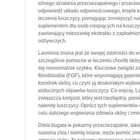
silnego działania przeciwzapalnego i przeciw
odpowiedź układu odpornościowego, krople 
leczenia łuszczycy, pomagając zmniejszyć naw
suplementem dla osób cierpiących na łuszczy
zawierający mieszankę ekstraktu z zapłodniony
odżywczych.
Laminina znana jest ze swojej zdolności do w
szczególnie pomocne w leczeniu chorób skóry,
się nienormalnie szybko. Kluczowe związki z
fibroblastów (FGF), które wspomagają gojeni
komórek skóry, co czyni ją doskonałym wybor
widocznych objawów łuszczycy. Co więcej, 
zwłaszcza kortyzol, który jest niezbędny, po
nawroty łuszczycy. Oprócz tych suplementów
celu dalszego wspierania zdrowia skóry i zmn
Dieta bogata w pokarmy przeciwzapalne, takie 
nasiona chia i siemię lniane, może pomóc zm