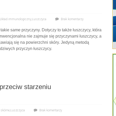
Układ immunologiczny
,
Łuszczyca
Brak komentarzy
kie same przyczyny. Dotyczy to także łuszczycy, która
onwencjonalna nie zajmuje się przyczynami łuszczycy, a
ojawiają się na powierzchni skóry. Jedyną metodą
wdziwych przyczyn łuszczycy.
przeciw starzeniu
 skórne
,
Łuszczyca
Brak komentarzy