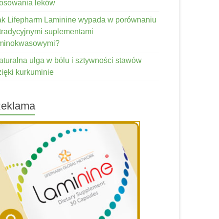
tosowania leków
ak Lifepharm Laminine wypada w porównaniu
 tradycyjnymi suplementami
minokwasowymi?
aturalna ulga w bólu i sztywności stawów
zięki kurkuminie
eklama