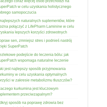
laczego coraz więcej osób przechodzi na
uperPatch w celu uzyskania holistycznego
obrego samopoczucia
 najlepszych naturalnych suplementów, które
ożna połączyć z LifePharm Laminine w celu
zyskania lepszych korzyści zdrowotnych
opraw sen, zmniejsz stres i podnieś nastrój
zięki SuperPatch
ezlekowe podejście do leczenia bólu: jak
uperPatch wspomaga naturalne leczenie
aki jest najlepszy sposób przyjmowania
urkuminy w celu uzyskania optymalnych
orzyści w zakresie metabolizmu tłuszczów?
laczego kurkumina jest kluczowym
uplementem przeciwzapalnym?
dkryj sposób na poprawę zdrowia bez