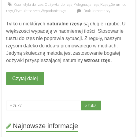
Kosmetyki do rzęs
,
Odżywka do rzęs
,
Pielęgnacja rzęs
,
Rzęsy
,
Serum do
rzęs
,
Stymulator rzęs
,
Wypadanie rzęs
Brak komentarzy
Tylko u niektórych
naturalne rzęsy
są długie i grube. U
większości wypadają w nadmiernej ilości. Stosowanie
tuszu do rzęs nie poprawia sytuacji. Z reguły, naszym
rzęsom daleko do ideału promowanego w mediach.
Jedyną skuteczną metodą jest zastosowanie bogatej
odżywki przyspieszającej naturalny
wzrost rzęs.
Czytaj dalej
Najnowsze informacje