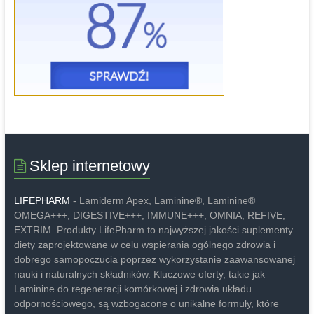
Sklep internetowy
LIFEPHARM
- Lamiderm Apex, Laminine®, Laminine®
OMEGA+++, DIGESTIVE+++, IMMUNE+++, OMNIA, REFIVE,
EXTRIM. Produkty LifePharm to najwyższej jakości suplementy
diety zaprojektowane w celu wspierania ogólnego zdrowia i
dobrego samopoczucia poprzez wykorzystanie zaawansowanej
nauki i naturalnych składników. Kluczowe oferty, takie jak
Laminine do regeneracji komórkowej i zdrowia układu
odpornościowego, są wzbogacone o unikalne formuły, które