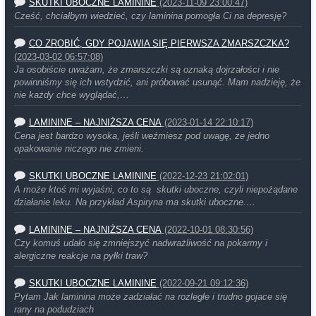
SKUTKI UBOCZNE LAMININE
(2023-11-09 23:00:47)
Cześć, chciałbym wiedzieć, czy laminina pomogła Ci na depresję?
CO ZROBIĆ, GDY POJAWIA SIĘ PIERWSZA ZMARSZCZKA?
(2023-03-02 06:57:08)
Ja osobiście uważam, że zmarszczki są oznaką dojrzałości i nie
powinniśmy się ich wstydzić, ani próbować usunąć. Mam nadzieję, że
nie każdy chce wyglądać,…
LAMININE – NAJNIŻSZA CENA
(2023-01-14 22:10:17)
Cena jest bardzo wysoka, jeśli weźmiesz pod uwagę, że jedno
opakowanie niczego nie zmieni.
SKUTKI UBOCZNE LAMININE
(2022-12-23 21:02:01)
A może ktoś mi wyjaśni, co to są skutki uboczne, czyli niepożądane
działanie leku. Na przykład Aspiryna ma skutki uboczne.…
LAMININE – NAJNIŻSZA CENA
(2022-10-01 08:30:56)
Czy komuś udało się zmniejszyć nadwrażliwość na pokarmy i
alergiczne reakcje na pyłki traw?
SKUTKI UBOCZNE LAMININE
(2022-09-21 09:12:36)
Pytam Jak laminina może zadziałać na rozległe i trudno gojace się
rany na podudziach