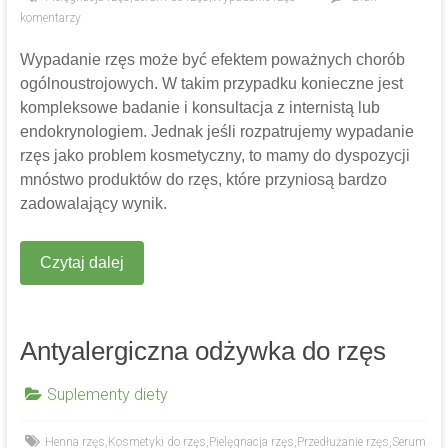
komentarzy
Wypadanie rzęs może być efektem poważnych chorób
ogólnoustrojowych. W takim przypadku konieczne jest
kompleksowe badanie i konsultacja z internistą lub
endokrynologiem. Jednak jeśli rozpatrujemy wypadanie
rzęs jako problem kosmetyczny, to mamy do dyspozycji
mnóstwo produktów do rzęs, które przyniosą bardzo
zadowalający wynik.
Czytaj dalej
Antyalergiczna odżywka do rzęs
Suplementy diety
Henna rzęs
,
Kosmetyki do rzęs
,
Pielęgnacja rzęs
,
Przedłużanie rzęs
,
Serum