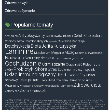
Zdrowe nawyki
Zdrowe odżywianie
Popularne tematy
Antyoksydanty
Cholesterol
Ból stawów
Cellulit
Błonnik
Anti-aging
Cukrzyca
Depresja
Choroby serca
Choroby skóry
Chrapanie
Dieta
Jelita
Detoksykacja
Kulturystyka
Laminine
Mózg
Mięśnie
Metabolizm
Naczynia krwionośne
Nadwaga
Naturalny detoks
Oczyszczanie organizmu
Odchudzanie
Odmładzanie
Odporność
Pielęgnacja
Probiotyki
Skóra
Stres
Trądzik
skóry
Suplementy diety
Układ immunologiczny
Układ krwionośny
Układ
nerwowy
Układ pokarmowy
Układ trawienny
Usuwanie cellulitu
Zdrowa dieta
Witaminy
Wypadanie włosów
Właściwości Laminine
Zioła
Zmarszczki
Zdrowy sen
WAŻNA INFORMACJA! Na tej stronie nie publikujemy porad medycznych. Informacje tutaj
zawarte służą wyłącznie celom edukacyjnym i informacyjnym iw żadnym wypadku nie
powinny być traktowane jako porady medyczne. Nie jesteśmy sprzedawcą ani producentem
żadnego produktu. Wszelkie pytania dotyczące opisanych produktów należy kierować do
odpowiednich podmiotów. Przed użyciem jakiegokolwiek produktu lub w przypadku