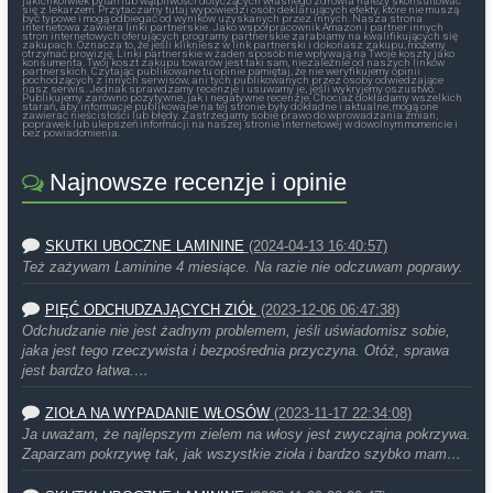
jakichkolwiek pytań lub wątpliwości dotyczących własnego zdrowia należy skonsultować
się z lekarzem. Przytaczamy tutaj wypowiedzi osób deklarujących efekty, które nie muszą
być typowe i mogą odbiegać od wyników uzyskanych przez innych. Nasza strona
internetowa zawiera linki partnerskie. Jako współpracownik Amazon i partner innych
stron internetowych oferujących programy partnerskie zarabiamy na kwalifikujących się
zakupach. Oznacza to, że jeśli klikniesz w link partnerski i dokonasz zakupu, możemy
otrzymać prowizję. Linki partnerskie w żaden sposób nie wpływają na Twoje koszty jako
konsumenta. Twój koszt zakupu towarów jest taki sam, niezależnie od naszych linków
partnerskich. Czytając publikowane tu opinie pamiętaj, że nie weryfikujemy opinii
pochodzących z innych serwisów, ani tych publikowanych przez osoby odwiedzające
nasz serwis. Jednak sprawdzamy recenzje i usuwamy je, jeśli wykryjemy oszustwo.
Publikujemy zarówno pozytywne, jak i negatywne recenzje. Chociaż dokładamy wszelkich
starań, aby informacje publikowane na tej stronie były dokładne i aktualne, mogą one
zawierać nieścisłości lub błędy. Zastrzegamy sobie prawo do wprowadzania zmian,
poprawek lub ulepszeń informacji na naszej stronie internetowej w dowolnym momencie i
bez powiadomienia.
Najnowsze recenzje i opinie
SKUTKI UBOCZNE LAMININE
(2024-04-13 16:40:57)
Też zażywam Laminine 4 miesiące. Na razie nie odczuwam poprawy.
PIĘĆ ODCHUDZAJĄCYCH ZIÓŁ
(2023-12-06 06:47:38)
Odchudzanie nie jest żadnym problemem, jeśli uświadomisz sobie,
jaka jest tego rzeczywista i bezpośrednia przyczyna. Otóż, sprawa
jest bardzo łatwa.…
ZIOŁA NA WYPADANIE WŁOSÓW
(2023-11-17 22:34:08)
Ja uważam, że najlepszym zielem na włosy jest zwyczajna pokrzywa.
Zaparzam pokrzywę tak, jak wszystkie zioła i bardzo szybko mam…