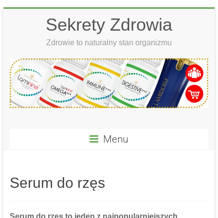
Skip
Sekrety Zdrowia
to
content
Zdrowie to naturalny stan organizmu
Menu
Serum do rzęs
Serum do rzęs
to jeden z najpopularniejszych