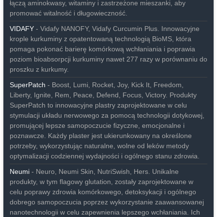
łączą aminokwasy, witaminy i zastrzeżone mieszanki, aby
promować witalność i długowieczność.
VIDAFY
- Vidafy NANOFY, Vidafy Curcumin Plus. Innowacyjne
krople kurkuminy z opatentowaną technologią BioMS, która
pomaga pokonać barierę komórkową wchłaniania i poprawia
poziom bioabsorpcji kurkuminy nawet 277 razy w porównaniu do
proszku z kurkumy.
SuperPatch
- Boost, Lumi, Rocket, Joy, Kick It, Freedom,
Liberty, Ignite, Rem, Peace, Defend, Focus, Victory. Produkty
SuperPatch to innowacyjne plastry zaprojektowane w celu
stymulacji układu nerwowego za pomocą technologii dotykowej,
promującej lepsze samopoczucie fizyczne, emocjonalne i
poznawcze. Każdy plaster jest ukierunkowany na określone
potrzeby, wykorzystując naturalne, wolne od leków metody
optymalizacji codziennej wydajności i ogólnego stanu zdrowia.
Neumi
- Neuro, Neumi Skin, NutriSwish, Hers. Unikalne
produkty, w tym flagowy glutation, zostały zaprojektowane w
celu poprawy zdrowia komórkowego, detoksykacji i ogólnego
dobrego samopoczucia poprzez wykorzystanie zaawansowanej
nanotechnologii w celu zapewnienia lepszego wchłaniania. Ich