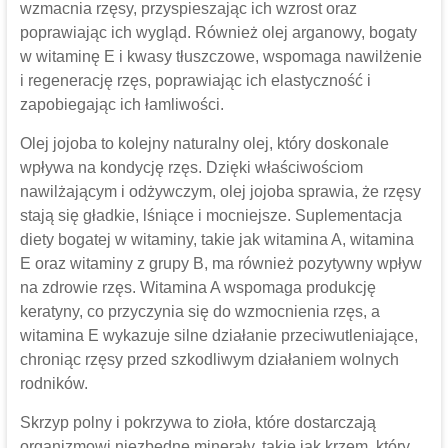
wzmacnia rzęsy, przyspieszając ich wzrost oraz
poprawiając ich wygląd. Również olej arganowy, bogaty
w witaminę E i kwasy tłuszczowe, wspomaga nawilżenie
i regenerację rzęs, poprawiając ich elastyczność i
zapobiegając ich łamliwości.
Olej jojoba to kolejny naturalny olej, który doskonale
wpływa na kondycję rzęs. Dzięki właściwościom
nawilżającym i odżywczym, olej jojoba sprawia, że rzęsy
stają się gładkie, lśniące i mocniejsze. Suplementacja
diety bogatej w witaminy, takie jak witamina A, witamina
E oraz witaminy z grupy B, ma również pozytywny wpływ
na zdrowie rzęs. Witamina A wspomaga produkcję
keratyny, co przyczynia się do wzmocnienia rzęs, a
witamina E wykazuje silne działanie przeciwutleniające,
chroniąc rzęsy przed szkodliwym działaniem wolnych
rodników.
Skrzyp polny i pokrzywa to zioła, które dostarczają
organizmowi niezbędne minerały, takie jak krzem, który