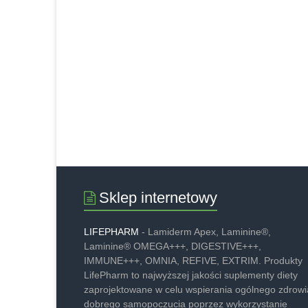
Sklep internetowy
LIFEPHARM
- Lamiderm Apex, Laminine®,
Laminine® OMEGA+++, DIGESTIVE+++,
IMMUNE+++, OMNIA, REFIVE, EXTRIM. Produkty
LifePharm to najwyższej jakości suplementy diety
zaprojektowane w celu wspierania ogólnego zdrowia
dobrego samopoczucia poprzez wykorzystanie