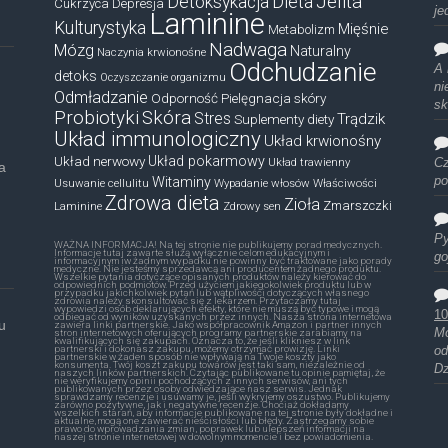
Dieta
Jelita
Detoksykacja
Cukrzyca
Depresja
je
Laminine
Kulturystyka
Mięśnie
Metabolizm
Nadwaga
Mózg
Naturalny
Naczynia krwionośne
Odchudzanie
A 
detoks
Oczyszczanie organizmu
ni
Odmładzanie
Odporność
Pielęgnacja skóry
sk
Probiotyki
Skóra
Stres
Trądzik
Suplementy diety
Układ immunologiczny
Układ krwionośny
Układ nerwowy
Układ pokarmowy
Układ trawienny
Cz
a
Witaminy
po
Usuwanie cellulitu
Wypadanie włosów
Właściwości
Zdrowa dieta
Zioła
Zmarszczki
Laminine
Zdrowy sen
Py
WAŻNA INFORMACJA! Na tej stronie nie publikujemy porad medycznych.
Informacje tutaj zawarte służą wyłącznie celom edukacyjnym i
go
informacyjnym iw żadnym wypadku nie powinny być traktowane jako porady
medyczne. Nie jesteśmy sprzedawcą ani producentem żadnego produktu.
Wszelkie pytania dotyczące opisanych produktów należy kierować do
odpowiednich podmiotów. Przed użyciem jakiegokolwiek produktu lub w
przypadku jakichkolwiek pytań lub wątpliwości dotyczących własnego
zdrowia należy skonsultować się z lekarzem. Przytaczamy tutaj
wypowiedzi osób deklarujących efekty, które nie muszą być typowe i mogą
10
odbiegać od wyników uzyskanych przez innych. Nasza strona internetowa
u
zawiera linki partnerskie. Jako współpracownik Amazon i partner innych
Mó
stron internetowych oferujących programy partnerskie zarabiamy na
kwalifikujących się zakupach. Oznacza to, że jeśli klikniesz w link
partnerski i dokonasz zakupu, możemy otrzymać prowizję. Linki
od
partnerskie w żaden sposób nie wpływają na Twoje koszty jako
konsumenta. Twój koszt zakupu towarów jest taki sam, niezależnie od
Dz
naszych linków partnerskich. Czytając publikowane tu opinie pamiętaj, że
nie weryfikujemy opinii pochodzących z innych serwisów, ani tych
publikowanych przez osoby odwiedzające nasz serwis. Jednak
sprawdzamy recenzje i usuwamy je, jeśli wykryjemy oszustwo. Publikujemy
zarówno pozytywne, jak i negatywne recenzje. Chociaż dokładamy
wszelkich starań, aby informacje publikowane na tej stronie były dokładne i
aktualne, mogą one zawierać nieścisłości lub błędy. Zastrzegamy sobie
prawo do wprowadzania zmian, poprawek lub ulepszeń informacji na
naszej stronie internetowej w dowolnym momencie i bez powiadomienia.