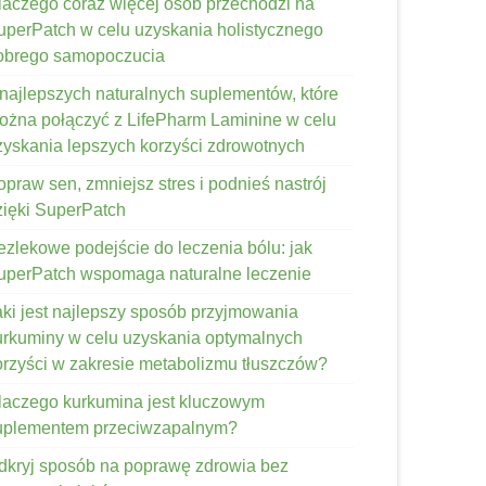
laczego coraz więcej osób przechodzi na
uperPatch w celu uzyskania holistycznego
obrego samopoczucia
 najlepszych naturalnych suplementów, które
ożna połączyć z LifePharm Laminine w celu
zyskania lepszych korzyści zdrowotnych
opraw sen, zmniejsz stres i podnieś nastrój
zięki SuperPatch
ezlekowe podejście do leczenia bólu: jak
uperPatch wspomaga naturalne leczenie
aki jest najlepszy sposób przyjmowania
urkuminy w celu uzyskania optymalnych
orzyści w zakresie metabolizmu tłuszczów?
laczego kurkumina jest kluczowym
uplementem przeciwzapalnym?
dkryj sposób na poprawę zdrowia bez