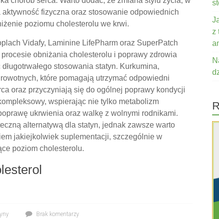
ka chorób serca. Warto dodać, że zmiana stylu życia, w
s
na aktywność fizyczna oraz stosowanie odpowiednich
J
żenie poziomu cholesterolu we krwi.
z
roplach Vidafy, Laminine LifePharm oraz SuperPatch
a
procesie obniżania cholesterolu i poprawy zdrowia
N
ć długotrwałego stosowania statyn. Kurkumina,
d
 zdrowotnych, które pomagają utrzymać odpowiedni
ca oraz przyczyniają się do ogólnej poprawy kondycji
kompleksowy, wspierając nie tylko metabolizm
R
 poprawę ukrwienia oraz walkę z wolnymi rodnikami.
eczną alternatywą dla statyn, jednak zawsze warto
em jakiejkolwiek suplementacji, szczególnie w
jące poziom cholesterolu.
lesterol
tyny
Brak komentarzy