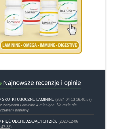
Najnowsze recenzje i opinie
SKUTKI UBOCZNE LAMININE
(2024-04-13 16:40:57)
ż zażywam Laminine 4 miesiące. Na razie nie
czuwam poprawy.
PIĘĆ ODCHUDZAJĄCYCH ZIÓŁ
(2023-12-06
:47:38)