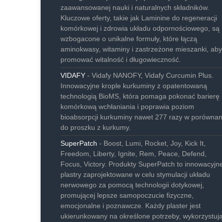
zaawansowanej nauki i naturalnych składników.
Kluczowe oferty, takie jak Laminine do regeneracji
komórkowej i zdrowia układu odpornościowego, są
wzbogacone o unikalne formuły, które łączą
aminokwasy, witaminy i zastrzeżone mieszanki, aby
promować witalność i długowieczność.
VIDAFY
- Vidafy NANOFY, Vidafy Curcumin Plus.
Innowacyjne krople kurkuminy z opatentowaną
technologią BioMS, która pomaga pokonać barierę
komórkową wchłaniania i poprawia poziom
bioabsorpcji kurkuminy nawet 277 razy w porównan
do proszku z kurkumy.
SuperPatch
- Boost, Lumi, Rocket, Joy, Kick It,
Freedom, Liberty, Ignite, Rem, Peace, Defend,
Focus, Victory. Produkty SuperPatch to innowacyjn
plastry zaprojektowane w celu stymulacji układu
nerwowego za pomocą technologii dotykowej,
promującej lepsze samopoczucie fizyczne,
emocjonalne i poznawcze. Każdy plaster jest
ukierunkowany na określone potrzeby, wykorzystuj