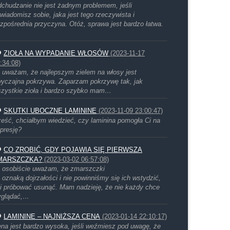
chudzanie nie jest żadnym problemem, jeśli
wiadomisz sobie, jaka jest tego rzeczywista i
zpośrednia przyczyna. Otóż, sprawa jest bardzo łatwa.
ZIOŁA NA WYPADANIE WŁOSÓW
(2023-11-17
:34:08)
 uważam, że najlepszym zielem na włosy jest
yczajna pokrzywa. Zaparzam pokrzywę tak, jak
zystkie zioła i bardzo szybko mam…
SKUTKI UBOCZNE LAMININE
(2023-11-09 23:00:47)
eść, chciałbym wiedzieć, czy laminina pomogła Ci na
presję?
CO ZROBIĆ, GDY POJAWIA SIĘ PIERWSZA
MARSZCZKA?
(2023-03-02 06:57:08)
 osobiście uważam, że zmarszczki
 oznaką dojrzałości i nie powinniśmy się ich wstydzić,
i próbować usunąć. Mam nadzieję, że nie każdy chce
yglądać,…
LAMININE – NAJNIŻSZA CENA
(2023-01-14 22:10:17)
na jest bardzo wysoka, jeśli weźmiesz pod uwagę, że