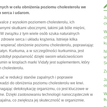
nych w celu obniżenia poziomu cholesterolu we
 serca i udarom.
J
alce z wysokim poziomem cholesterolu, ich
c
wnymi skutkami ubocznymi, takimi jak bóle mięśni,
W
 W związku z tym wiele osób szuka naturalnych
c
rowie serca i układu krążenia. Istnieje kilka
k
 wspierać obniżenie poziomu cholesterolu, poprawiając
tatyn. Kurkuma, a w szczególności kurkumina, jest
N
y zdobył popularność dzięki swoim właściwościom
wy
min w kroplach marki Vidafy jest suplementem, który
S
cholesterolu.
Z
ć w redukcji stanów zapalnych i poprawie
J
wadzi do obniżenia poziomu cholesterolu we krwi.
o
agając detoksykację organizmu, co jest kluczowe w
W
śne. Dzięki zastosowaniu technologii nanocząsteczek w
t
wajalna, co zwiększa jej skuteczność w organizmie.