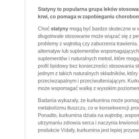
Statyny
to popularna grupa leków stosowa
krwi, co pomaga w zapobieganiu chorobom
Choć
statyny
mogą być bardzo skuteczne w w
długotrwałe stosowanie może wiązać się z pe
problemy z wątrobą czy zaburzenia trawienia.
alternatyw lub suplementów wspomagających zd
suplementów i naturalnych metod, które mogą
profil lipidowy bez konieczności stosowania s
jednym z takich naturalnych składników, któr
przeciwzapalnym i przeciwutleniającym. Kurku
może wspomagać walkę z wysokim poziomem 
Badania wykazały, że kurkumina może pomaga
metabolizmu tłuszczu, co w konsekwencji pro
Ponadto, kurkumina działa na wątrobę, wspom
utrzymaniu zdrowia serca i naczynia krwiono
produkcie Vidafy, kurkumina jest lepiej przys