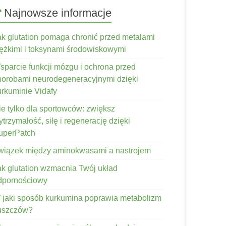
Najnowsze informacje
ak glutation pomaga chronić przed metalami
iężkimi i toksynami środowiskowymi
sparcie funkcji mózgu i ochrona przed
horobami neurodegeneracyjnymi dzięki
urkuminie Vidafy
ie tylko dla sportowców: zwiększ
trzymałość, siłę i regenerację dzięki
uperPatch
wiązek między aminokwasami a nastrojem
ak glutation wzmacnia Twój układ
dpornościowy
 jaki sposób kurkumina poprawia metabolizm
łuszczów?