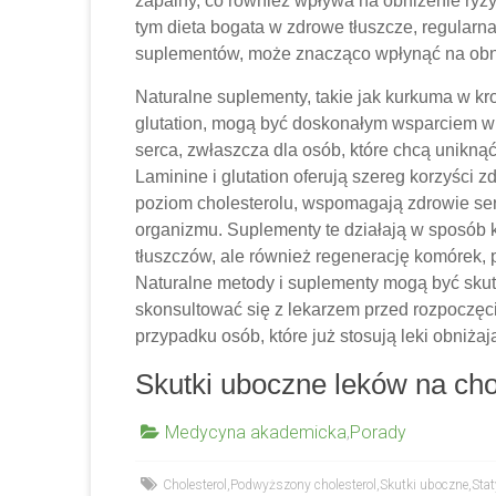
zapalny, co również wpływa na obniżenie ryzy
tym dieta bogata w zdrowe tłuszcze, regular
suplementów, może znacząco wpłynąć na obni
Naturalne suplementy, takie jak kurkuma w k
glutation, mogą być doskonałym wsparciem w 
serca, zwłaszcza dla osób, które chcą unikną
Laminine i glutation oferują szereg korzyści
poziom cholesterolu, wspomagają zdrowie ser
organizmu. Suplementy te działają w sposób 
tłuszczów, ale również regenerację komórek,
Naturalne metody i suplementy mogą być skut
skonsultować się z lekarzem przed rozpoczęci
przypadku osób, które już stosują leki obniża
Skutki uboczne leków na cho
Medycyna akademicka
,
Porady
Cholesterol
,
Podwyższony cholesterol
,
Skutki uboczne
,
Sta