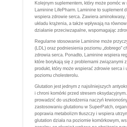
Kolejnym suplementem, który może pomóc w na
Laminine LifePharm. Laminine to suplement d
wspiera zdrowie serca. Zawiera aminokwasy, w
układu krążenia, a także wpływają na równo
działanie przeciwzapalne, wspomagając zdrow
Regularne stosowanie Laminine może przyczyn
(LDL) oraz podniesienia poziomu „dobrego” c
zdrowia serca. Ponadto, Laminine wspiera reg
które borykają się z problemami związanymi z
produkt, który może wspierać zdrowie serca i
poziomu cholesterolu.
Glutation jest jednym z najsilniejszych antyo
i chroni komórki przed stresem oksydacyjny
prowadzić do uszkodzenia naczyń krwionośny
zastosowaniu glutationu w SuperPatch, organ
poprawia metabolizm tłuszczy i wspiera utrz
glutation działa na poziomie komórkowym, ws