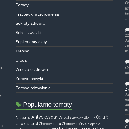
Od
Porady
uś
be
Przypadki wyzdrowienia
…
Sekrety zdrowia
Seks i związki
22
Ja
Suplementy diety
zw
Trening
ws
Uroda
iu
Cz
Wiedza o zdrowiu
de
Zdrowe nawyki
Zdrowe odżywianie
Z
Ja
e
są
Popularne tematy
an
w
Antyoksydanty
Ból stawów
Cellulit
Błonnik
Anti-aging
Cholesterol
Choroby serca
Choroby skóry
Chrapanie
ąc
Ce