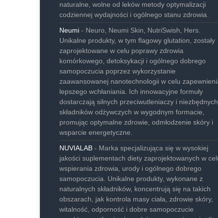
naturalne, wolne od leków metody optymalizacji
codziennej wydajności i ogólnego stanu zdrowia.
Neumi
- Neuro, Neumi Skin, NutriSwish, Hers.
Unikalne produkty, w tym flagowy glutation, zostały
zaprojektowane w celu poprawy zdrowia
komórkowego, detoksykacji i ogólnego dobrego
samopoczucia poprzez wykorzystanie
zaawansowanej nanotechnologii w celu zapewnieni
lepszego wchłaniania. Ich innowacyjne formuły
dostarczają silnych przeciwutleniaczy i niezbędnych
składników odżywczych w wygodnym formacie,
promując optymalne zdrowie, odmłodzenie skóry i
wsparcie energetyczne.
NUVIALAB
- Marka specjalizująca się w wysokiej
jakości suplementach diety zaprojektowanych w cel
wspierania zdrowia, urody i ogólnego dobrego
samopoczucia. Unikalne produkty, wykonane z
naturalnych składników, koncentrują się na takich
obszarach, jak kontrola masy ciała, zdrowie skóry,
witalność, odporność i dobre samopoczucie