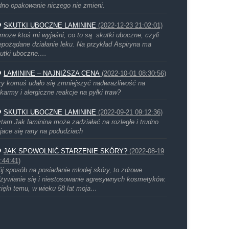
dno opakowanie niczego nie zmieni.
SKUTKI UBOCZNE LAMININE
(2022-12-23 21:02:01)
może ktoś mi wyjaśni, co to są skutki uboczne, czyli
epożądane działanie leku. Na przykład Aspiryna ma
utki uboczne.…
LAMININE – NAJNIŻSZA CENA
(2022-10-01 08:30:56)
y komuś udało się zmniejszyć nadwrażliwość na
karmy i alergiczne reakcje na pyłki traw?
SKUTKI UBOCZNE LAMININE
(2022-09-21 09:12:36)
tam Jak laminina może zadziałać na rozległe i trudno
jace się rany na podudziach
JAK SPOWOLNIĆ STARZENIE SKÓRY?
(2022-08-19
:44:41)
j sposób na posiadanie młodej skóry, to zdrowe
żywianie się i niestosowanie agresywnych kosmetyków.
ięki temu, w wieku 58 lat moja…