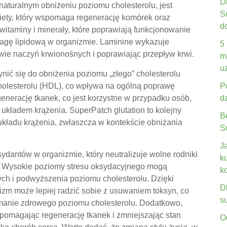
D
turalnym obniżeniu poziomu cholesterolu, jest
S
iety, który wspomaga regenerację komórek oraz
d
itaminy i minerały, które poprawiają funkcjonowanie
wagę lipidową w organizmie. Laminine wykazuje
5
ie naczyń krwionośnych i poprawiając przepływ krwi.
m
u
ić się do obniżenia poziomu „złego” cholesterolu
holesterolu (HDL), co wpływa na ogólną poprawę
P
enerację tkanek, co jest korzystne w przypadku osób,
d
 układem krążenia. SuperPatch glutation to kolejny
B
 układu krążenia, zwłaszcza w kontekście obniżania
S
J
ksydantów w organizmie, który neutralizuje wolne rodniki
k
m. Wysokie poziomy stresu oksydacyjnego mogą
k
ch i podwyższenia poziomu cholesterolu. Dzięki
D
izm może lepiej radzić sobie z usuwaniem toksyn, co
s
ymanie zdrowego poziomu cholesterolu. Dodatkowo,
pomagając regenerację tkanek i zmniejszając stan
O