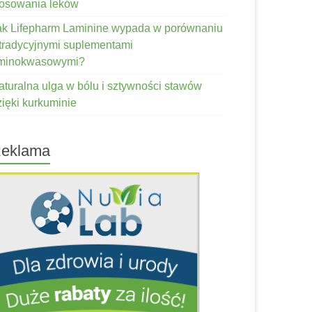
tosowania leków
ak Lifepharm Laminine wypada w porównaniu
 tradycyjnymi suplementami
minokwasowymi?
aturalna ulga w bólu i sztywności stawów
zięki kurkuminie
eklama