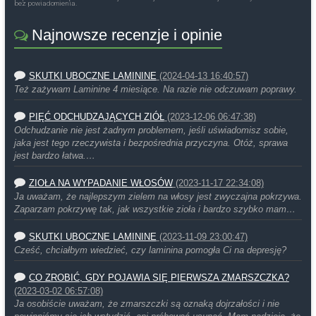
bez powiadomienia.
Najnowsze recenzje i opinie
SKUTKI UBOCZNE LAMININE
(2024-04-13 16:40:57)
Też zażywam Laminine 4 miesiące. Na razie nie odczuwam poprawy.
PIĘĆ ODCHUDZAJĄCYCH ZIÓŁ
(2023-12-06 06:47:38)
Odchudzanie nie jest żadnym problemem, jeśli uświadomisz sobie,
jaka jest tego rzeczywista i bezpośrednia przyczyna. Otóż, sprawa
jest bardzo łatwa.…
ZIOŁA NA WYPADANIE WŁOSÓW
(2023-11-17 22:34:08)
Ja uważam, że najlepszym zielem na włosy jest zwyczajna pokrzywa.
Zaparzam pokrzywę tak, jak wszystkie zioła i bardzo szybko mam…
SKUTKI UBOCZNE LAMININE
(2023-11-09 23:00:47)
Cześć, chciałbym wiedzieć, czy laminina pomogła Ci na depresję?
CO ZROBIĆ, GDY POJAWIA SIĘ PIERWSZA ZMARSZCZKA?
(2023-03-02 06:57:08)
Ja osobiście uważam, że zmarszczki są oznaką dojrzałości i nie