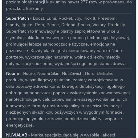
poziom bioabsorpcji kurkuminy nawet 277 razy w porównaniu do
proszku z kurkumy.
SuperPatch
- Boost, Lumi, Rocket, Joy, Kick It, Freedom,
Liberty, Ignite, Rem, Peace, Defend, Focus, Victory. Produkty
SuperPatch to innowacyjne plastry zaprojektowane w celu
stymulacji układu nerwowego za pomocą technologii dotykowej,
promującej lepsze samopoczucie fizyczne, emocjonalne i
poznawcze. Każdy plaster jest ukierunkowany na określone
potrzeby, wykorzystując naturalne, wolne od leków metody
optymalizacji codziennej wydajności i ogólnego stanu zdrowia.
Neumi
- Neuro, Neumi Skin, NutriSwish, Hers. Unikalne
produkty, w tym flagowy glutation, zostały zaprojektowane w
celu poprawy zdrowia komórkowego, detoksykacji i ogólnego
dobrego samopoczucia poprzez wykorzystanie zaawansowanej
nanotechnologii w celu zapewnienia lepszego wchłaniania. Ich
innowacyjne formuły dostarczają silnych przeciwutleniaczy i
niezbędnych składników odżywczych w wygodnym formacie,
promując optymalne zdrowie, odmłodzenie skóry i wsparcie
energetyczne.
NUVIALAB
- Marka specjalizująca się w wysokiej jakości