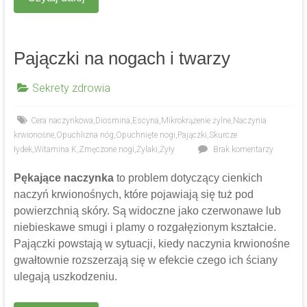
Pajączki na nogach i twarzy
Sekrety zdrowia
Cera naczynkowa
,
Diosmina
,
Escyna
,
Mikrokrążenie żylne
,
Naczynia
krwionośne
,
Opuchlizna nóg
,
Opuchnięte nogi
,
Pajączki
,
Skurcze
łydek
,
Witamina K
,
Zmęczone nogi
,
Żylaki
,
Żyły
Brak komentarzy
Pękające naczynka
to problem dotyczący cienkich
naczyń krwionośnych, które pojawiają się tuż pod
powierzchnią skóry. Są widoczne jako czerwonawe lub
niebieskawe smugi i plamy o rozgałęzionym kształcie.
Pajączki powstają w sytuacji, kiedy naczynia krwionośne
gwałtownie rozszerzają się w efekcie czego ich ściany
ulegają uszkodzeniu.