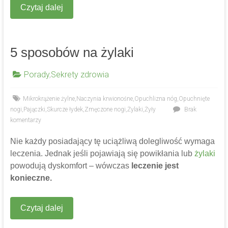
Czytaj dalej
5 sposobów na żylaki
Porady
,
Sekrety zdrowia
Mikrokrążenie żylne
,
Naczynia krwionośne
,
Opuchlizna nóg
,
Opuchnięte
nogi
,
Pajączki
,
Skurcze łydek
,
Zmęczone nogi
,
Żylaki
,
Żyły
Brak
komentarzy
Nie każdy posiadający tę uciążliwą dolegliwość wymaga
leczenia. Jednak jeśli pojawiają się powikłania lub
żylaki
powodują dyskomfort – wówczas
leczenie jest
konieczne.
Czytaj dalej