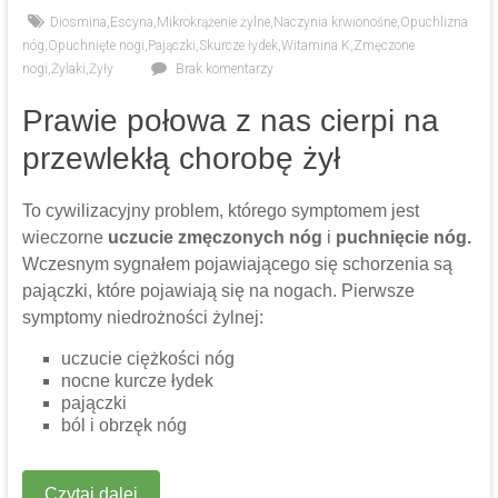
Diosmina
,
Escyna
,
Mikrokrążenie żylne
,
Naczynia krwionośne
,
Opuchlizna
nóg
,
Opuchnięte nogi
,
Pajączki
,
Skurcze łydek
,
Witamina K
,
Zmęczone
nogi
,
Żylaki
,
Żyły
Brak komentarzy
Prawie połowa z nas cierpi na
przewlekłą chorobę żył
To cywilizacyjny problem, którego symptomem jest
wieczorne
uczucie zmęczonych nóg
i
puchnięcie nóg.
Wczesnym sygnałem pojawiającego się schorzenia są
pajączki, które pojawiają się na nogach. Pierwsze
symptomy niedrożności żylnej:
uczucie ciężkości nóg
nocne kurcze łydek
pajączki
ból i obrzęk nóg
Czytaj dalej