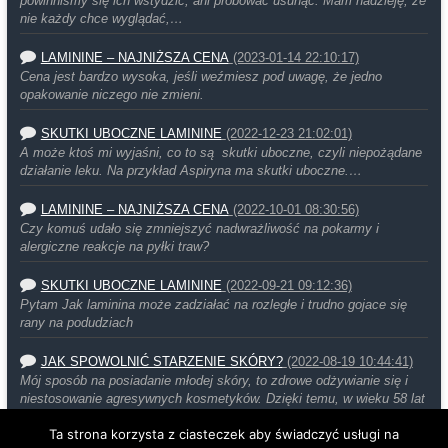
powinniśmy się ich wstydzić, ani próbować usunąć. Mam nadzieję, że
nie każdy chce wyglądać,…
LAMININE – NAJNIŻSZA CENA
(2023-01-14 22:10:17)
Cena jest bardzo wysoka, jeśli weźmiesz pod uwagę, że jedno
opakowanie niczego nie zmieni.
SKUTKI UBOCZNE LAMININE
(2022-12-23 21:02:01)
A może ktoś mi wyjaśni, co to są skutki uboczne, czyli niepożądane
działanie leku. Na przykład Aspiryna ma skutki uboczne.…
LAMININE – NAJNIŻSZA CENA
(2022-10-01 08:30:56)
Czy komuś udało się zmniejszyć nadwrażliwość na pokarmy i
alergiczne reakcje na pyłki traw?
SKUTKI UBOCZNE LAMININE
(2022-09-21 09:12:36)
Pytam Jak laminina może zadziałać na rozległe i trudno gojace się
rany na podudziach
JAK SPOWOLNIĆ STARZENIE SKÓRY?
(2022-08-19 10:44:41)
Mój sposób na posiadanie młodej skóry, to zdrowe odżywianie się i
niestosowanie agresywnych kosmetyków. Dzięki temu, w wieku 58 lat
moja…
Ta strona korzysta z ciasteczek aby świadczyć usługi na