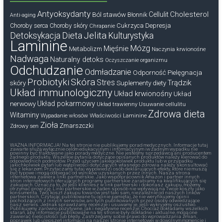
Antyoksydanty
Cholesterol
Ból stawów
Cellulit
Błonnik
Anti-aging
Cukrzyca
Depresja
Choroby serca
Choroby skóry
Chrapanie
Dieta
Jelita
Detoksykacja
Kulturystyka
Laminine
Mózg
Mięśnie
Metabolizm
Naczynia krwionośne
Nadwaga
Naturalny detoks
Oczyszczanie organizmu
Odchudzanie
Odmładzanie
Odporność
Pielęgnacja
Probiotyki
Skóra
Stres
Trądzik
skóry
Suplementy diety
Układ immunologiczny
Układ krwionośny
Układ
nerwowy
Układ pokarmowy
Układ trawienny
Usuwanie cellulitu
Zdrowa dieta
Witaminy
Wypadanie włosów
Właściwości Laminine
Zioła
Zmarszczki
Zdrowy sen
WAŻNA INFORMACJA! Na tej stronie nie publikujemy porad medycznych. Informacje tutaj
zawarte służą wyłącznie celom edukacyjnym i informacyjnym iw żadnym wypadku nie
powinny być traktowane jako porady medyczne. Nie jesteśmy sprzedawcą ani producentem
żadnego produktu. Wszelkie pytania dotyczące opisanych produktów należy kierować do
odpowiednich podmiotów. Przed użyciem jakiegokolwiek produktu lub w przypadku
jakichkolwiek pytań lub wątpliwości dotyczących własnego zdrowia należy skonsultować
się z lekarzem. Przytaczamy tutaj wypowiedzi osób deklarujących efekty, które nie muszą
być typowe i mogą odbiegać od wyników uzyskanych przez innych. Nasza strona
internetowa zawiera linki partnerskie. Jako współpracownik Amazon i partner innych
stron internetowych oferujących programy partnerskie zarabiamy na kwalifikujących się
zakupach. Oznacza to, że jeśli klikniesz w link partnerski i dokonasz zakupu, możemy
otrzymać prowizję. Linki partnerskie w żaden sposób nie wpływają na Twoje koszty jako
konsumenta. Twój koszt zakupu towarów jest taki sam, niezależnie od naszych linków
partnerskich. Czytając publikowane tu opinie pamiętaj, że nie weryfikujemy opinii
pochodzących z innych serwisów, ani tych publikowanych przez osoby odwiedzające
nasz serwis. Jednak sprawdzamy recenzje i usuwamy je, jeśli wykryjemy oszustwo.
Publikujemy zarówno pozytywne, jak i negatywne recenzje. Chociaż dokładamy wszelkich
starań, aby informacje publikowane na tej stronie były dokładne i aktualne, mogą one
zawierać nieścisłości lub błędy. Zastrzegamy sobie prawo do wprowadzania zmian,
poprawek lub ulepszeń informacji na naszej stronie internetowej w dowolnym momencie i