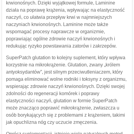
krwionośnych. Dzięki wyjątkowej formule, Laminine
działa na poprawę krążenia, wpływając na elastyczność
naczyń, co ułatwia przepływ krwi w najmniejszych
naczyniach krwionośnych. Laminine może także
wspomagać procesy naprawcze w organizmie,
poprawiając ogólne zdrowie naczyń krwionośnych i
redukując ryzyko powstawania zatorów i zakrzepów.
SuperPatch glutation to kolejny suplement, który wpływa
korzystnie na mikrokrążenie. Glutation, zwany „królem
antyoksydantów”, jest silnym przeciwutleniaczem, który
pomaga eliminować wolne rodniki i toksyny z organizmu,
wspierając zdrowie naczyń krwionośnych. Dzięki swojej
zdolności do regeneracji komórek i poprawy
elastyczności naczyń, glutation w formie SuperPatch
może znacząco poprawić mikrokrążenie, zwłaszcza u
osób borykających się z problemami z krążeniem, takimi
jak opuchlizna nóg czy uczucie zmęczenia.
Oprócz suplementacji, istnieje wiele naturalnych metod,