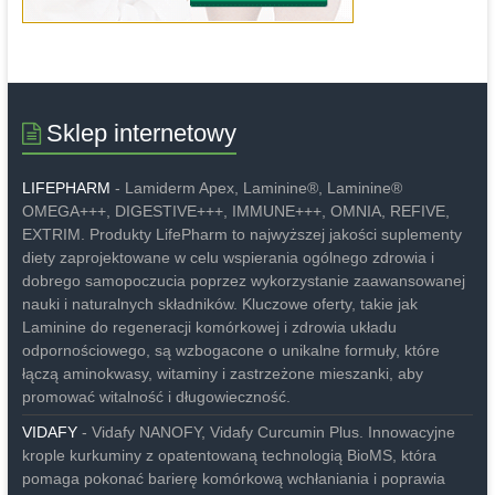
Sklep internetowy
LIFEPHARM
- Lamiderm Apex, Laminine®, Laminine®
OMEGA+++, DIGESTIVE+++, IMMUNE+++, OMNIA, REFIVE,
EXTRIM. Produkty LifePharm to najwyższej jakości suplementy
diety zaprojektowane w celu wspierania ogólnego zdrowia i
dobrego samopoczucia poprzez wykorzystanie zaawansowanej
nauki i naturalnych składników. Kluczowe oferty, takie jak
Laminine do regeneracji komórkowej i zdrowia układu
odpornościowego, są wzbogacone o unikalne formuły, które
łączą aminokwasy, witaminy i zastrzeżone mieszanki, aby
promować witalność i długowieczność.
VIDAFY
- Vidafy NANOFY, Vidafy Curcumin Plus. Innowacyjne
krople kurkuminy z opatentowaną technologią BioMS, która
pomaga pokonać barierę komórkową wchłaniania i poprawia