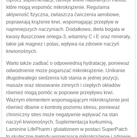
które mogą wspomóc mikrokrążenie. Regularna
aktywność fizyczna, zwłaszcza ćwiczenia aerobowe,
poprawiają krążenie krwi, wspomagając przepływ w
najmniejszych naczyniach. Dodatkowo, dieta bogata w
kwasy tłuszczowe omega-3, witaminy C i E oraz minerały,
takie jak magnez i potas, wpływa na zdrowie naczyń
krwionośnych.
Warto także zadbać o odpowiednią hydratację, ponieważ
odwodnienie może pogarszać mikrokrążenie. Unikanie
długotrwałego siedzenia lub stania w jednej pozycji,
masaże oraz stosowanie zimnych i ciepłych okładów
również mogą pomóc w poprawie przepływu krwi.
Ważnym elementem wspomagającym mikrokrążenie jest
również dbanie o kontrolę poziomu stresu, ponieważ
chroniczny stres może negatywnie wpływać na stan
naczyń krwionośnych. Suplementacja kurkuminą,
Laminine LifePharm i glutationem w postaci SuperPatch
to skuteczne metody wspierające mikrokrążenie i zdrowie