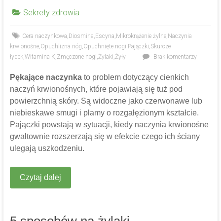
Sekrety zdrowia
Cera naczynkowa
,
Diosmina
,
Escyna
,
Mikrokrążenie żylne
,
Naczynia
krwionośne
,
Opuchlizna nóg
,
Opuchnięte nogi
,
Pajączki
,
Skurcze
łydek
,
Witamina K
,
Zmęczone nogi
,
Żylaki
,
Żyły
Brak komentarzy
Pękające naczynka
to problem dotyczący cienkich
naczyń krwionośnych, które pojawiają się tuż pod
powierzchnią skóry. Są widoczne jako czerwonawe lub
niebieskawe smugi i plamy o rozgałęzionym kształcie.
Pajączki powstają w sytuacji, kiedy naczynia krwionośne
gwałtownie rozszerzają się w efekcie czego ich ściany
ulegają uszkodzeniu.
Czytaj dalej