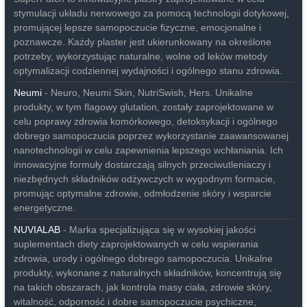
stymulacji układu nerwowego za pomocą technologii dotykowej,
promującej lepsze samopoczucie fizyczne, emocjonalne i
poznawcze. Każdy plaster jest ukierunkowany na określone
potrzeby, wykorzystując naturalne, wolne od leków metody
optymalizacji codziennej wydajności i ogólnego stanu zdrowia.
Neumi
- Neuro, Neumi Skin, NutriSwish, Hers. Unikalne
produkty, w tym flagowy glutation, zostały zaprojektowane w
celu poprawy zdrowia komórkowego, detoksykacji i ogólnego
dobrego samopoczucia poprzez wykorzystanie zaawansowanej
nanotechnologii w celu zapewnienia lepszego wchłaniania. Ich
innowacyjne formuły dostarczają silnych przeciwutleniaczy i
niezbędnych składników odżywczych w wygodnym formacie,
promując optymalne zdrowie, odmłodzenie skóry i wsparcie
energetyczne.
NUVIALAB
- Marka specjalizująca się w wysokiej jakości
suplementach diety zaprojektowanych w celu wspierania
zdrowia, urody i ogólnego dobrego samopoczucia. Unikalne
produkty, wykonane z naturalnych składników, koncentrują się
na takich obszarach, jak kontrola masy ciała, zdrowie skóry,
witalność, odporność i dobre samopoczucie psychiczne,