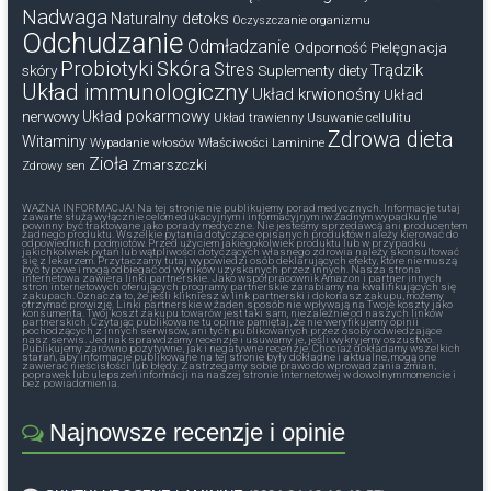
Nadwaga
Naturalny detoks
Oczyszczanie organizmu
Odchudzanie
Odmładzanie
Odporność
Pielęgnacja
Probiotyki
Skóra
Stres
Trądzik
skóry
Suplementy diety
Układ immunologiczny
Układ krwionośny
Układ
nerwowy
Układ pokarmowy
Układ trawienny
Usuwanie cellulitu
Zdrowa dieta
Witaminy
Wypadanie włosów
Właściwości Laminine
Zioła
Zmarszczki
Zdrowy sen
WAŻNA INFORMACJA! Na tej stronie nie publikujemy porad medycznych. Informacje tutaj
zawarte służą wyłącznie celom edukacyjnym i informacyjnym iw żadnym wypadku nie
powinny być traktowane jako porady medyczne. Nie jesteśmy sprzedawcą ani producentem
żadnego produktu. Wszelkie pytania dotyczące opisanych produktów należy kierować do
odpowiednich podmiotów. Przed użyciem jakiegokolwiek produktu lub w przypadku
jakichkolwiek pytań lub wątpliwości dotyczących własnego zdrowia należy skonsultować
się z lekarzem. Przytaczamy tutaj wypowiedzi osób deklarujących efekty, które nie muszą
być typowe i mogą odbiegać od wyników uzyskanych przez innych. Nasza strona
internetowa zawiera linki partnerskie. Jako współpracownik Amazon i partner innych
stron internetowych oferujących programy partnerskie zarabiamy na kwalifikujących się
zakupach. Oznacza to, że jeśli klikniesz w link partnerski i dokonasz zakupu, możemy
otrzymać prowizję. Linki partnerskie w żaden sposób nie wpływają na Twoje koszty jako
konsumenta. Twój koszt zakupu towarów jest taki sam, niezależnie od naszych linków
partnerskich. Czytając publikowane tu opinie pamiętaj, że nie weryfikujemy opinii
pochodzących z innych serwisów, ani tych publikowanych przez osoby odwiedzające
nasz serwis. Jednak sprawdzamy recenzje i usuwamy je, jeśli wykryjemy oszustwo.
Publikujemy zarówno pozytywne, jak i negatywne recenzje. Chociaż dokładamy wszelkich
starań, aby informacje publikowane na tej stronie były dokładne i aktualne, mogą one
zawierać nieścisłości lub błędy. Zastrzegamy sobie prawo do wprowadzania zmian,
poprawek lub ulepszeń informacji na naszej stronie internetowej w dowolnym momencie i
bez powiadomienia.
Najnowsze recenzje i opinie