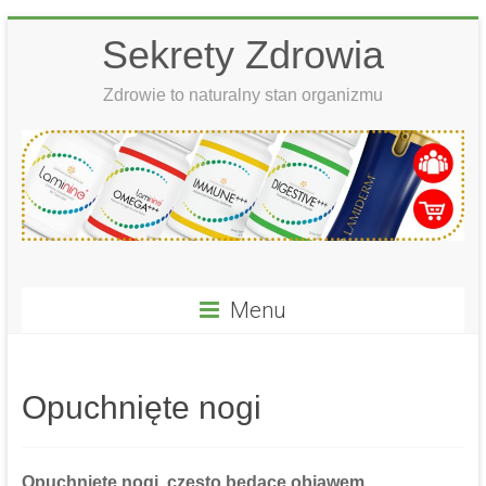
Skip
Sekrety Zdrowia
to
content
Zdrowie to naturalny stan organizmu
Menu
Opuchnięte nogi
Opuchnięte nogi,
często będące objawem