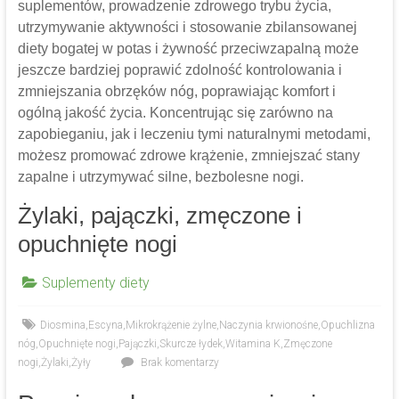
suplementów, prowadzenie zdrowego trybu życia,
utrzymywanie aktywności i stosowanie zbilansowanej
diety bogatej w potas i żywność przeciwzapalną może
jeszcze bardziej poprawić zdolność kontrolowania i
zmniejszania obrzęków nóg, poprawiając komfort i
ogólną jakość życia. Koncentrując się zarówno na
zapobieganiu, jak i leczeniu tymi naturalnymi metodami,
możesz promować zdrowe krążenie, zmniejszać stany
zapalne i utrzymywać silne, bezbolesne nogi.
Żylaki, pajączki, zmęczone i
opuchnięte nogi
Suplementy diety
Diosmina
,
Escyna
,
Mikrokrążenie żylne
,
Naczynia krwionośne
,
Opuchlizna
nóg
,
Opuchnięte nogi
,
Pajączki
,
Skurcze łydek
,
Witamina K
,
Zmęczone
nogi
,
Żylaki
,
Żyły
Brak komentarzy