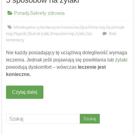
5 sposobów na żylaki
Porady
,
Sekrety zdrowia
Mikrokrążenie żylne
,
Naczynia krwionośne
,
Opuchlizna nóg
,
Opuchnięte
nogi
,
Pajączki
,
Skurcze łydek
,
Zmęczone nogi
,
Żylaki
,
Żyły
Brak
komentarzy
Nie każdy posiadający tę uciążliwą dolegliwość wymaga
leczenia. Jednak jeśli pojawiają się powikłania lub
żylaki
powodują dyskomfort – wówczas
leczenie jest
konieczne.
Czytaj dalej