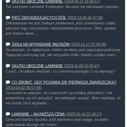
SKUTKI UBOCZNE LAMININE
(2024-04-13 16:40:57)
Też zażywam Laminine 4 miesiące. Na razie nie odczuwam poprawy.
PIĘĆ ODCHUDZAJĄCYCH ZIÓŁ
(2023-12-06 06:47:38)
Odchudzanie nie jest żadnym problemem, jeśli uświadomisz sobie,
jaka jest tego rzeczywista i bezpośrednia przyczyna. Otóż, sprawa
jest bardzo łatwa.…
ZIOŁA NA WYPADANIE WŁOSÓW
(2023-11-17 22:34:08)
Ja uważam, że najlepszym zielem na włosy jest zwyczajna pokrzywa.
Zaparzam pokrzywę tak, jak wszystkie zioła i bardzo szybko mam…
SKUTKI UBOCZNE LAMININE
(2023-11-09 23:00:47)
Cześć, chciałbym wiedzieć, czy laminina pomogła Ci na depresję?
CO ZROBIĆ, GDY POJAWIA SIĘ PIERWSZA ZMARSZCZKA?
(2023-03-02 06:57:08)
Ja osobiście uważam, że zmarszczki są oznaką dojrzałości i nie
powinniśmy się ich wstydzić, ani próbować usunąć. Mam nadzieję, że
nie każdy chce wyglądać,…
LAMININE – NAJNIŻSZA CENA
(2023-01-14 22:10:17)
Cena jest bardzo wysoka, jeśli weźmiesz pod uwagę, że jedno
opakowanie niczego nie zmieni.