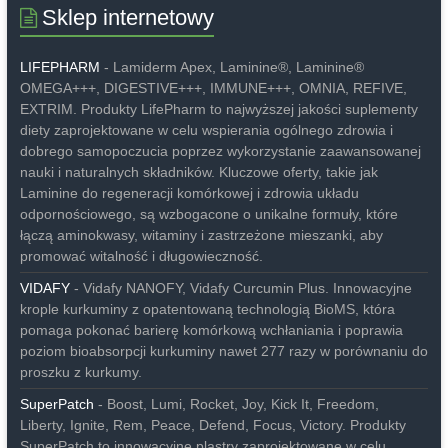
Sklep internetowy
LIFEPHARM
- Lamiderm Apex, Laminine®, Laminine®
OMEGA+++, DIGESTIVE+++, IMMUNE+++, OMNIA, REFIVE,
EXTRIM. Produkty LifePharm to najwyższej jakości suplementy
diety zaprojektowane w celu wspierania ogólnego zdrowia i
dobrego samopoczucia poprzez wykorzystanie zaawansowanej
nauki i naturalnych składników. Kluczowe oferty, takie jak
Laminine do regeneracji komórkowej i zdrowia układu
odpornościowego, są wzbogacone o unikalne formuły, które
łączą aminokwasy, witaminy i zastrzeżone mieszanki, aby
promować witalność i długowieczność.
VIDAFY
- Vidafy NANOFY, Vidafy Curcumin Plus. Innowacyjne
krople kurkuminy z opatentowaną technologią BioMS, która
pomaga pokonać barierę komórkową wchłaniania i poprawia
poziom bioabsorpcji kurkuminy nawet 277 razy w porównaniu do
proszku z kurkumy.
SuperPatch
- Boost, Lumi, Rocket, Joy, Kick It, Freedom,
Liberty, Ignite, Rem, Peace, Defend, Focus, Victory. Produkty
SuperPatch to innowacyjne plastry zaprojektowane w celu