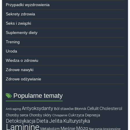
Przypadki wyzdrowienia
Sekrety zdrowia
Seks i związki
Suplementy diety
Trening
Uroda
Wiedza o zdrowiu
Zdrowe nawyki
Zdrowe odżywianie
Popularne tematy
Antyoksydanty
Cholesterol
Ból stawów
Cellulit
Błonnik
Anti-aging
Cukrzyca
Depresja
Choroby serca
Choroby skóry
Chrapanie
Dieta
Jelita
Detoksykacja
Kulturystyka
Laminine
Mózg
Mięśnie
Metabolizm
Naczynia krwionośne