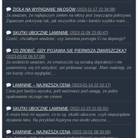
ZIOŁA NA WYPADANIE WŁOSÓW
(2023-11-17 22:34:08)
Ja uważam, że najlepszym zielem na włosy jest zwyczajna pokrzywa.
Zaparzam pokrzywę tak, jak wszystkie zioła i bardzo szybko mam…
SKUTKI UBOCZNE LAMININE
(2023-11-09 23:00:47)
Cześć, chciałbym wiedzieć, czy laminina pomogła Ci na depresję?
CO ZROBIĆ, GDY POJAWIA SIĘ PIERWSZA ZMARSZCZKA?
(2023-03-02 06:57:08)
Ja osobiście uważam, że zmarszczki są oznaką dojrzałości i nie
powinniśmy się ich wstydzić, ani próbować usunąć. Mam nadzieję, że
nie każdy chce wyglądać,…
LAMININE – NAJNIŻSZA CENA
(2023-01-14 22:10:17)
Cena jest bardzo wysoka, jeśli weźmiesz pod uwagę, że jedno
opakowanie niczego nie zmieni.
SKUTKI UBOCZNE LAMININE
(2022-12-23 21:02:01)
A może ktoś mi wyjaśni, co to są skutki uboczne, czyli niepożądane
działanie leku. Na przykład Aspiryna ma skutki uboczne.…
LAMININE – NAJNIŻSZA CENA
(2022-10-01 08:30:56)
Czy komuś udało się zmniejszyć nadwrażliwość na pokarmy i