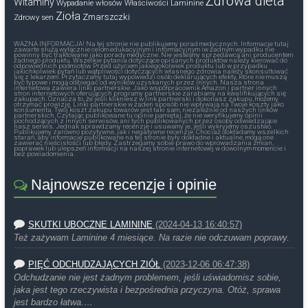
Zdrowa dieta
Witaminy
Wypadanie włosów
Właściwości Laminine
Zioła
Zmarszczki
Zdrowy sen
WAŻNA INFORMACJA! Na tej stronie nie publikujemy porad medycznych. Informacje tutaj
zawarte służą wyłącznie celom edukacyjnym i informacyjnym iw żadnym wypadku nie
powinny być traktowane jako porady medyczne. Nie jesteśmy sprzedawcą ani producentem
żadnego produktu. Wszelkie pytania dotyczące opisanych produktów należy kierować do
odpowiednich podmiotów. Przed użyciem jakiegokolwiek produktu lub w przypadku
jakichkolwiek pytań lub wątpliwości dotyczących własnego zdrowia należy skonsultować
się z lekarzem. Przytaczamy tutaj wypowiedzi osób deklarujących efekty, które nie muszą
być typowe i mogą odbiegać od wyników uzyskanych przez innych. Nasza strona
internetowa zawiera linki partnerskie. Jako współpracownik Amazon i partner innych
stron internetowych oferujących programy partnerskie zarabiamy na kwalifikujących się
zakupach. Oznacza to, że jeśli klikniesz w link partnerski i dokonasz zakupu, możemy
otrzymać prowizję. Linki partnerskie w żaden sposób nie wpływają na Twoje koszty jako
konsumenta. Twój koszt zakupu towarów jest taki sam, niezależnie od naszych linków
partnerskich. Czytając publikowane tu opinie pamiętaj, że nie weryfikujemy opinii
pochodzących z innych serwisów, ani tych publikowanych przez osoby odwiedzające
nasz serwis. Jednak sprawdzamy recenzje i usuwamy je, jeśli wykryjemy oszustwo.
Publikujemy zarówno pozytywne, jak i negatywne recenzje. Chociaż dokładamy wszelkich
starań, aby informacje publikowane na tej stronie były dokładne i aktualne, mogą one
zawierać nieścisłości lub błędy. Zastrzegamy sobie prawo do wprowadzania zmian,
poprawek lub ulepszeń informacji na naszej stronie internetowej w dowolnym momencie i
bez powiadomienia.
Najnowsze recenzje i opinie
SKUTKI UBOCZNE LAMININE
(2024-04-13 16:40:57)
Też zażywam Laminine 4 miesiące. Na razie nie odczuwam poprawy.
PIĘĆ ODCHUDZAJĄCYCH ZIÓŁ
(2023-12-06 06:47:38)
Odchudzanie nie jest żadnym problemem, jeśli uświadomisz sobie,
jaka jest tego rzeczywista i bezpośrednia przyczyna. Otóż, sprawa
jest bardzo łatwa.…