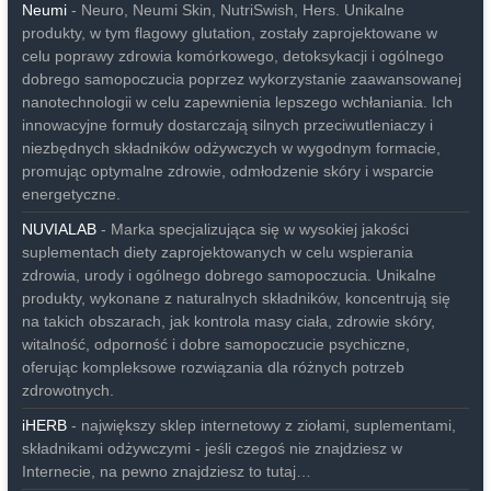
Neumi
- Neuro, Neumi Skin, NutriSwish, Hers. Unikalne
produkty, w tym flagowy glutation, zostały zaprojektowane w
celu poprawy zdrowia komórkowego, detoksykacji i ogólnego
dobrego samopoczucia poprzez wykorzystanie zaawansowanej
nanotechnologii w celu zapewnienia lepszego wchłaniania. Ich
innowacyjne formuły dostarczają silnych przeciwutleniaczy i
niezbędnych składników odżywczych w wygodnym formacie,
promując optymalne zdrowie, odmłodzenie skóry i wsparcie
energetyczne.
NUVIALAB
- Marka specjalizująca się w wysokiej jakości
suplementach diety zaprojektowanych w celu wspierania
zdrowia, urody i ogólnego dobrego samopoczucia. Unikalne
produkty, wykonane z naturalnych składników, koncentrują się
na takich obszarach, jak kontrola masy ciała, zdrowie skóry,
witalność, odporność i dobre samopoczucie psychiczne,
oferując kompleksowe rozwiązania dla różnych potrzeb
zdrowotnych.
iHERB
- największy sklep internetowy z ziołami, suplementami,
składnikami odżywczymi - jeśli czegoś nie znajdziesz w
Internecie, na pewno znajdziesz to tutaj…