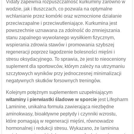
Vidafy zapewnia rozpuszczalność kurkuminy zarówno w
wodzie, jak i tłuszczach, co pozwala na optymalne
wchłanianie przez komórki oraz wzmocnione działanie
przeciwzapalne i przeciwutleniające. Kurkumina jest
powszechnie uznawana za zdolność do zmniejszania
stanu zapalnego wywołanego wysiłkiem fizycznym,
wspierania zdrowia stawów i promowania szybszej
regeneracji poprzez łagodzenie bolesności mięśni i
stresu oksydacyjnego. To sprawia, że ​​jest to nieoceniony
suplement dla sportowców, którym zależy na utrzymaniu
szczytowych wyników przy jednoczesnej minimalizacji
negatywnych skutków forsownych treningów.
Kolejnym potężnym suplementem uzupełniającym
witaminy i pierwiastki śladowe w sporcie
jest Lifepharm
Laminine, unikalna formuła zawierająca niezbędne
aminokwasy, bioaktywne peptydy i czynniki wzrostu,
które pomagają w regeneracji mięśni, równowadze
hormonalnej i redukcji stresu. Wykazano, że laminina