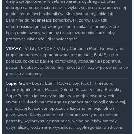
diety zaprojektowane w celu wspierania ogólnego zdrowia i
dobrego samopoczucia poprzez wykorzystanie zaawansowanej
nauki i naturalnych składników. Kluczowe oferty, takie jak
Laminine do regeneracji komórkowej i zdrowia układu
odpornościowego, są wzbogacone o unikalne formuły, które
łączą aminokwasy, witaminy i zastrzeżone mieszanki, aby
promować witalność i długowieczność.
VIDAFY
- Vidafy NANOFY, Vidafy Curcumin Plus. Innowacyjne
krople kurkuminy z opatentowaną technologią BioMS, która
pomaga pokonać barierę komórkową wchłaniania i poprawia
poziom bioabsorpcji kurkuminy nawet 277 razy w porównaniu do
proszku z kurkumy.
SuperPatch
- Boost, Lumi, Rocket, Joy, Kick It, Freedom,
Liberty, Ignite, Rem, Peace, Defend, Focus, Victory. Produkty
SuperPatch to innowacyjne plastry zaprojektowane w celu
stymulacji układu nerwowego za pomocą technologii dotykowej,
promującej lepsze samopoczucie fizyczne, emocjonalne i
poznawcze. Każdy plaster jest ukierunkowany na określone
potrzeby, wykorzystując naturalne, wolne od leków metody
optymalizacji codziennej wydajności i ogólnego stanu zdrowia.