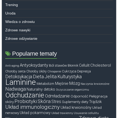
Trening
Uroda
Wiedza o zdrowiu
Zdrowe nawyki
Zdrowe odżywianie
Popularne tematy
Antyoksydanty
Cholesterol
Ból stawów
Cellulit
Błonnik
Anti-aging
Cukrzyca
Depresja
Choroby serca
Choroby skóry
Chrapanie
Dieta
Jelita
Detoksykacja
Kulturystyka
Laminine
Mózg
Mięśnie
Metabolizm
Naczynia krwionośne
Nadwaga
Naturalny detoks
Oczyszczanie organizmu
Odchudzanie
Odmładzanie
Odporność
Pielęgnacja
Probiotyki
Skóra
Stres
Trądzik
skóry
Suplementy diety
Układ immunologiczny
Układ krwionośny
Układ
nerwowy
Układ pokarmowy
Układ trawienny
Usuwanie cellulitu