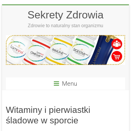
Skip
Sekrety Zdrowia
to
content
Zdrowie to naturalny stan organizmu
Menu
Witaminy i pierwiastki
śladowe w sporcie