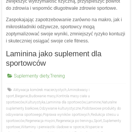
zwiększyć wytrzymałość fizyczną, przyspieszyć powrót
do zdrowia i wspomóc długotrwałe zdrowie sportowe.
Zaspokajając zapotrzebowanie zarówno na makro, jak i
mikroskładniki odżywcze, sportowcy mogą
zoptymalizować swoje wyniki, zmniejszyć ryzyko kontuzji
i skuteczniej osiągać swoje cele fitness.
Laminina jako suplement dla
sportowców
Suplementy diety
,
Trening
Aktywacja komórek macierzystych
,
Aminokwasy i
sport
,
Bieganie
,
Budowanie masy
,
Kontrola masy ciała u
sportowców
,
Kulturystyka
,
Laminina dla sportowców
,
Laminine
,
Naturalne
suplementy białkowe
,
Odżywianie kulturystyczne
,
Podstawowe produkty do
odżywiania sportowego
,
Poprawa wyników sportowych
,
Redukcja stresu u
sportowców
,
Regeneracja mięśni
,
Regeneracja po treningu
,
Sport
,
Suplementy
sportowe
,
Witaminy i pierwiastki śladowe w sporcie
,
Wsparcie w