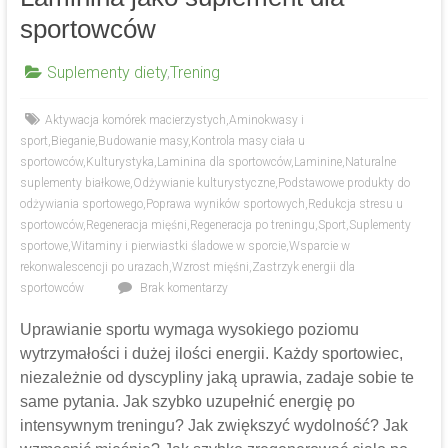
sportowców
Suplementy diety
,
Trening
Aktywacja komórek macierzystych
,
Aminokwasy i
sport
,
Bieganie
,
Budowanie masy
,
Kontrola masy ciała u
sportowców
,
Kulturystyka
,
Laminina dla sportowców
,
Laminine
,
Naturalne
suplementy białkowe
,
Odżywianie kulturystyczne
,
Podstawowe produkty do
odżywiania sportowego
,
Poprawa wyników sportowych
,
Redukcja stresu u
sportowców
,
Regeneracja mięśni
,
Regeneracja po treningu
,
Sport
,
Suplementy
sportowe
,
Witaminy i pierwiastki śladowe w sporcie
,
Wsparcie w
rekonwalescencji po urazach
,
Wzrost mięśni
,
Zastrzyk energii dla
sportowców
Brak komentarzy
Uprawianie sportu wymaga wysokiego poziomu
wytrzymałości i dużej ilości energii. Każdy sportowiec,
niezależnie od dyscypliny jaką uprawia, zadaje sobie te
same pytania. Jak szybko uzupełnić energię po
intensywnym treningu? Jak zwiększyć wydolność? Jak