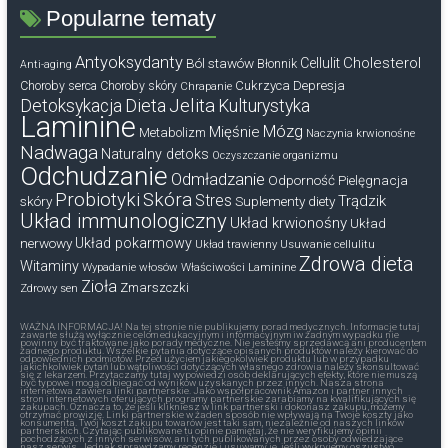
Popularne tematy
Antyoksydanty
Cholesterol
Ból stawów
Cellulit
Błonnik
Anti-aging
Cukrzyca
Depresja
Choroby serca
Choroby skóry
Chrapanie
Dieta
Jelita
Detoksykacja
Kulturystyka
Laminine
Mózg
Mięśnie
Metabolizm
Naczynia krwionośne
Nadwaga
Naturalny detoks
Oczyszczanie organizmu
Odchudzanie
Odmładzanie
Odporność
Pielęgnacja
Probiotyki
Skóra
Stres
Trądzik
skóry
Suplementy diety
Układ immunologiczny
Układ krwionośny
Układ
nerwowy
Układ pokarmowy
Układ trawienny
Usuwanie cellulitu
Zdrowa dieta
Witaminy
Wypadanie włosów
Właściwości Laminine
Zioła
Zmarszczki
Zdrowy sen
WAŻNA INFORMACJA! Na tej stronie nie publikujemy porad medycznych. Informacje tutaj
zawarte służą wyłącznie celom edukacyjnym i informacyjnym iw żadnym wypadku nie
powinny być traktowane jako porady medyczne. Nie jesteśmy sprzedawcą ani producentem
żadnego produktu. Wszelkie pytania dotyczące opisanych produktów należy kierować do
odpowiednich podmiotów. Przed użyciem jakiegokolwiek produktu lub w przypadku
jakichkolwiek pytań lub wątpliwości dotyczących własnego zdrowia należy skonsultować
się z lekarzem. Przytaczamy tutaj wypowiedzi osób deklarujących efekty, które nie muszą
być typowe i mogą odbiegać od wyników uzyskanych przez innych. Nasza strona
internetowa zawiera linki partnerskie. Jako współpracownik Amazon i partner innych
stron internetowych oferujących programy partnerskie zarabiamy na kwalifikujących się
zakupach. Oznacza to, że jeśli klikniesz w link partnerski i dokonasz zakupu, możemy
otrzymać prowizję. Linki partnerskie w żaden sposób nie wpływają na Twoje koszty jako
konsumenta. Twój koszt zakupu towarów jest taki sam, niezależnie od naszych linków
partnerskich. Czytając publikowane tu opinie pamiętaj, że nie weryfikujemy opinii
pochodzących z innych serwisów, ani tych publikowanych przez osoby odwiedzające
nasz serwis. Jednak sprawdzamy recenzje i usuwamy je, jeśli wykryjemy oszustwo.