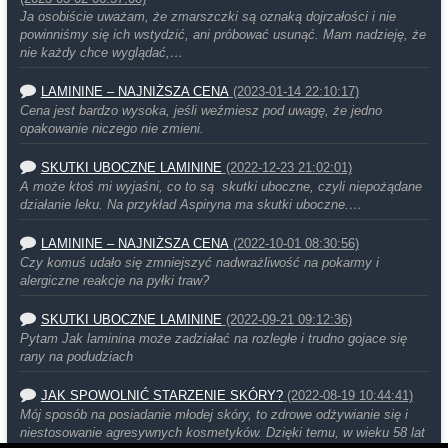
Ja osobiście uważam, że zmarszczki są oznaką dojrzałości i nie
powinniśmy się ich wstydzić, ani próbować usunąć. Mam nadzieję, że
nie każdy chce wyglądać,…
LAMININE – NAJNIŻSZA CENA
(2023-01-14 22:10:17)
Cena jest bardzo wysoka, jeśli weźmiesz pod uwagę, że jedno
opakowanie niczego nie zmieni.
SKUTKI UBOCZNE LAMININE
(2022-12-23 21:02:01)
A może ktoś mi wyjaśni, co to są skutki uboczne, czyli niepożądane
działanie leku. Na przykład Aspiryna ma skutki uboczne.…
LAMININE – NAJNIŻSZA CENA
(2022-10-01 08:30:56)
Czy komuś udało się zmniejszyć nadwrażliwość na pokarmy i
alergiczne reakcje na pyłki traw?
SKUTKI UBOCZNE LAMININE
(2022-09-21 09:12:36)
Pytam Jak laminina może zadziałać na rozległe i trudno gojace się
rany na podudziach
JAK SPOWOLNIĆ STARZENIE SKÓRY?
(2022-08-19 10:44:41)
Mój sposób na posiadanie młodej skóry, to zdrowe odżywianie się i
niestosowanie agresywnych kosmetyków. Dzięki temu, w wieku 58 lat