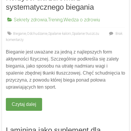
systematycznego biegania
Sekrety zdrowia
,
Trening
,
Wiedza o zdrowiu
Bieganie
,
Odchudzanie
,
Spalanie kalorii
,
Spalanie tłuszczu
Brak
komentarzy
Bieganie jest uważane za jedną z najlepszych form
aktywności fizycznej. Szczególnie podkreśla się zalety
biegania, jako sposobu na utratę nadmiaru wagi i
spalenie zbędnej tkanki tłuszczowej. Chęć schudnięcia to
przyczyna, z powodu której biega ponad połowa
uprawiających ten sport.
Czytaj dalej
Laminina jako suplement dla