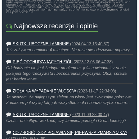
Publikujemy zarówno pozytywne, jak i negatywne recenzje. Chociaż dokładamy wszelkich
starań, aby informacje publikowane na tej stronie były dokładne i aktualne, mogą one
zawierać nieścisłości lub błędy. Zastrzegamy sobie prawo do wprowadzania zmian,
poprawek lub ulepszeń informacji na naszej stronie internetowej w dowolnym momencie i
bez powiadomienia.
Najnowsze recenzje i opinie
SKUTKI UBOCZNE LAMININE
(2024-04-13 16:40:57)
Też zażywam Laminine 4 miesiące. Na razie nie odczuwam poprawy.
PIĘĆ ODCHUDZAJĄCYCH ZIÓŁ
(2023-12-06 06:47:38)
Odchudzanie nie jest żadnym problemem, jeśli uświadomisz sobie,
jaka jest tego rzeczywista i bezpośrednia przyczyna. Otóż, sprawa
jest bardzo łatwa.…
ZIOŁA NA WYPADANIE WŁOSÓW
(2023-11-17 22:34:08)
Ja uważam, że najlepszym zielem na włosy jest zwyczajna pokrzywa.
Zaparzam pokrzywę tak, jak wszystkie zioła i bardzo szybko mam…
SKUTKI UBOCZNE LAMININE
(2023-11-09 23:00:47)
Cześć, chciałbym wiedzieć, czy laminina pomogła Ci na depresję?
CO ZROBIĆ, GDY POJAWIA SIĘ PIERWSZA ZMARSZCZKA?
(2023-03-02 06:57:08)