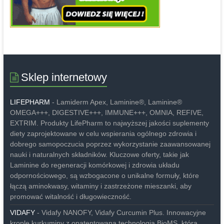
Sklep internetowy
LIFEPHARM
- Lamiderm Apex, Laminine®, Laminine®
OMEGA+++, DIGESTIVE+++, IMMUNE+++, OMNIA, REFIVE,
EXTRIM. Produkty LifePharm to najwyższej jakości suplementy
diety zaprojektowane w celu wspierania ogólnego zdrowia i
dobrego samopoczucia poprzez wykorzystanie zaawansowanej
nauki i naturalnych składników. Kluczowe oferty, takie jak
Laminine do regeneracji komórkowej i zdrowia układu
odpornościowego, są wzbogacone o unikalne formuły, które
łączą aminokwasy, witaminy i zastrzeżone mieszanki, aby
promować witalność i długowieczność.
VIDAFY
- Vidafy NANOFY, Vidafy Curcumin Plus. Innowacyjne
krople kurkuminy z opatentowaną technologią BioMS, która