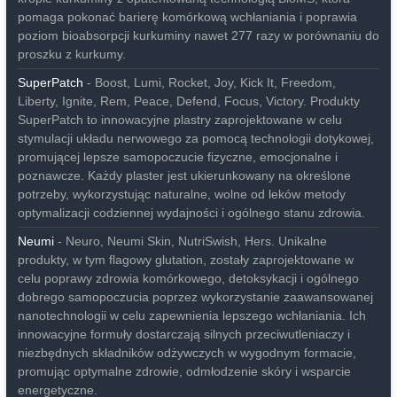
pomaga pokonać barierę komórkową wchłaniania i poprawia
poziom bioabsorpcji kurkuminy nawet 277 razy w porównaniu do
proszku z kurkumy.
SuperPatch
- Boost, Lumi, Rocket, Joy, Kick It, Freedom,
Liberty, Ignite, Rem, Peace, Defend, Focus, Victory. Produkty
SuperPatch to innowacyjne plastry zaprojektowane w celu
stymulacji układu nerwowego za pomocą technologii dotykowej,
promującej lepsze samopoczucie fizyczne, emocjonalne i
poznawcze. Każdy plaster jest ukierunkowany na określone
potrzeby, wykorzystując naturalne, wolne od leków metody
optymalizacji codziennej wydajności i ogólnego stanu zdrowia.
Neumi
- Neuro, Neumi Skin, NutriSwish, Hers. Unikalne
produkty, w tym flagowy glutation, zostały zaprojektowane w
celu poprawy zdrowia komórkowego, detoksykacji i ogólnego
dobrego samopoczucia poprzez wykorzystanie zaawansowanej
nanotechnologii w celu zapewnienia lepszego wchłaniania. Ich
innowacyjne formuły dostarczają silnych przeciwutleniaczy i
niezbędnych składników odżywczych w wygodnym formacie,
promując optymalne zdrowie, odmłodzenie skóry i wsparcie
energetyczne.