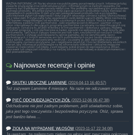
WAŻNA INFORMACJA! Na tej stronie nie publikujemy porad medycznych. Informacje tutaj
zawarte służą wyłącznie celom edukacyjnym i informacyjnym iw żadnym wypadku nie
powinny być traktowane jako porady medyczne. Nie jesteśmy sprzedawcą ani producentem
żadnego produktu. Wszelkie pytania dotyczące opisanych produktów należy kierować do
odpowiednich podmiotów. Przed użyciem jakiegokolwiek produktu lub w przypadku
jakichkolwiek pytań lub wątpliwości dotyczących własnego zdrowia należy skonsultować
się z lekarzem. Przytaczamy tutaj wypowiedzi osób deklarujących efekty, które nie muszą
być typowe i mogą odbiegać od wyników uzyskanych przez innych. Nasza strona
internetowa zawiera linki partnerskie. Jako współpracownik Amazon i partner innych
stron internetowych oferujących programy partnerskie zarabiamy na kwalifikujących się
zakupach. Oznacza to, że jeśli klikniesz w link partnerski i dokonasz zakupu, możemy
otrzymać prowizję. Linki partnerskie w żaden sposób nie wpływają na Twoje koszty jako
konsumenta. Twój koszt zakupu towarów jest taki sam, niezależnie od naszych linków
partnerskich. Czytając publikowane tu opinie pamiętaj, że nie weryfikujemy opinii
pochodzących z innych serwisów, ani tych publikowanych przez osoby odwiedzające
nasz serwis. Jednak sprawdzamy recenzje i usuwamy je, jeśli wykryjemy oszustwo.
Publikujemy zarówno pozytywne, jak i negatywne recenzje. Chociaż dokładamy wszelkich
starań, aby informacje publikowane na tej stronie były dokładne i aktualne, mogą one
zawierać nieścisłości lub błędy. Zastrzegamy sobie prawo do wprowadzania zmian,
poprawek lub ulepszeń informacji na naszej stronie internetowej w dowolnym momencie i
bez powiadomienia.
Najnowsze recenzje i opinie
SKUTKI UBOCZNE LAMININE
(2024-04-13 16:40:57)
Też zażywam Laminine 4 miesiące. Na razie nie odczuwam poprawy.
PIĘĆ ODCHUDZAJĄCYCH ZIÓŁ
(2023-12-06 06:47:38)
Odchudzanie nie jest żadnym problemem, jeśli uświadomisz sobie,
jaka jest tego rzeczywista i bezpośrednia przyczyna. Otóż, sprawa
jest bardzo łatwa.…
ZIOŁA NA WYPADANIE WŁOSÓW
(2023-11-17 22:34:08)
Ja uważam, że najlepszym zielem na włosy jest zwyczajna pokrzywa.