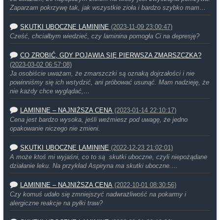
Zaparzam pokrzywę tak, jak wszystkie zioła i bardzo szybko mam…
SKUTKI UBOCZNE LAMININE
(2023-11-09 23:00:47)
Cześć, chciałbym wiedzieć, czy laminina pomogła Ci na depresję?
CO ZROBIĆ, GDY POJAWIA SIĘ PIERWSZA ZMARSZCZKA?
(2023-03-02 06:57:08)
Ja osobiście uważam, że zmarszczki są oznaką dojrzałości i nie
powinniśmy się ich wstydzić, ani próbować usunąć. Mam nadzieję, że
nie każdy chce wyglądać,…
LAMININE – NAJNIŻSZA CENA
(2023-01-14 22:10:17)
Cena jest bardzo wysoka, jeśli weźmiesz pod uwagę, że jedno
opakowanie niczego nie zmieni.
SKUTKI UBOCZNE LAMININE
(2022-12-23 21:02:01)
A może ktoś mi wyjaśni, co to są skutki uboczne, czyli niepożądane
działanie leku. Na przykład Aspiryna ma skutki uboczne.…
LAMININE – NAJNIŻSZA CENA
(2022-10-01 08:30:56)
Czy komuś udało się zmniejszyć nadwrażliwość na pokarmy i
alergiczne reakcje na pyłki traw?