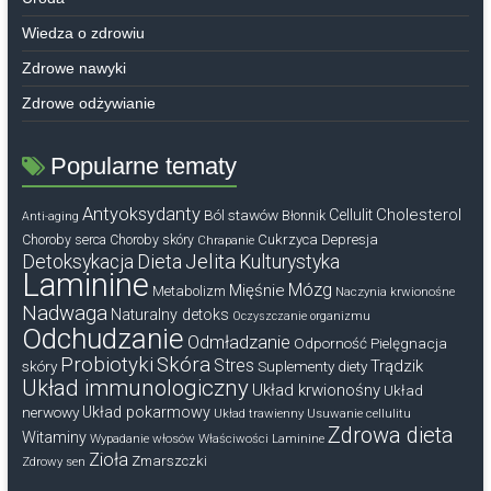
Wiedza o zdrowiu
Zdrowe nawyki
Zdrowe odżywianie
Popularne tematy
Antyoksydanty
Cholesterol
Ból stawów
Cellulit
Błonnik
Anti-aging
Cukrzyca
Depresja
Choroby serca
Choroby skóry
Chrapanie
Dieta
Jelita
Detoksykacja
Kulturystyka
Laminine
Mózg
Mięśnie
Metabolizm
Naczynia krwionośne
Nadwaga
Naturalny detoks
Oczyszczanie organizmu
Odchudzanie
Odmładzanie
Odporność
Pielęgnacja
Probiotyki
Skóra
Stres
Trądzik
skóry
Suplementy diety
Układ immunologiczny
Układ krwionośny
Układ
nerwowy
Układ pokarmowy
Układ trawienny
Usuwanie cellulitu
Zdrowa dieta
Witaminy
Wypadanie włosów
Właściwości Laminine
Zioła
Zmarszczki
Zdrowy sen