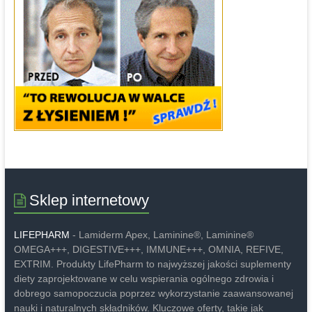
Sklep internetowy
LIFEPHARM
- Lamiderm Apex, Laminine®, Laminine®
OMEGA+++, DIGESTIVE+++, IMMUNE+++, OMNIA, REFIVE,
EXTRIM. Produkty LifePharm to najwyższej jakości suplementy
diety zaprojektowane w celu wspierania ogólnego zdrowia i
dobrego samopoczucia poprzez wykorzystanie zaawansowanej
nauki i naturalnych składników. Kluczowe oferty, takie jak