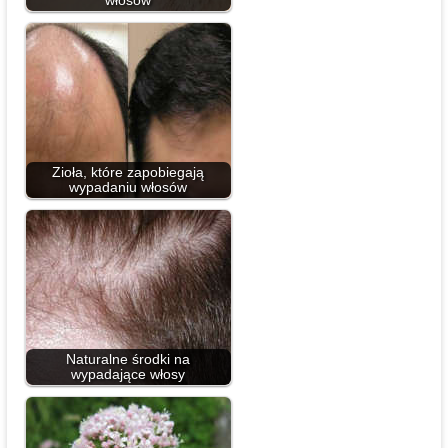
włosów
Zioła, które zapobiegają
wypadaniu włosów
Naturalne środki na
wypadające włosy