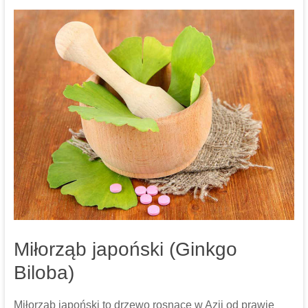
Miłorząb japoński (Ginkgo
Biloba)
Miłorząb japoński to drzewo rosnące w Azji od prawie