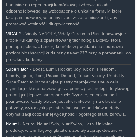
Laminine do regeneracji komórkowej i zdrowia układu
odpornościowego, są wzbogacone o unikalne formuły, które
łączą aminokwasy, witaminy i zastrzeżone mieszanki, aby
promować witalność i długowieczność.
VIDAFY
- Vidafy NANOFY, Vidafy Curcumin Plus. Innowacyjne
krople kurkuminy z opatentowaną technologią BioMS, która
pomaga pokonać barierę komórkową wchłaniania i poprawia
poziom bioabsorpcji kurkuminy nawet 277 razy w porównaniu do
proszku z kurkumy.
SuperPatch
- Boost, Lumi, Rocket, Joy, Kick It, Freedom,
Liberty, Ignite, Rem, Peace, Defend, Focus, Victory. Produkty
SuperPatch to innowacyjne plastry zaprojektowane w celu
stymulacji układu nerwowego za pomocą technologii dotykowej,
promującej lepsze samopoczucie fizyczne, emocjonalne i
poznawcze. Każdy plaster jest ukierunkowany na określone
potrzeby, wykorzystując naturalne, wolne od leków metody
optymalizacji codziennej wydajności i ogólnego stanu zdrowia.
Neumi
- Neuro, Neumi Skin, NutriSwish, Hers. Unikalne
produkty, w tym flagowy glutation, zostały zaprojektowane w
celu poprawy zdrowia komórkowego, detoksykacji i ogólnego