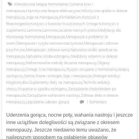
Alternatywna terapia hormonalna
,
Ciśnienie krwi i
menopauza
,
Hipnotyczna terapia relaksacyjna
,
Holistyczna opieka w okresie
menopauzy
,
Joga na menopauzę
,
Klimakterium
,
Korzyści z
fitoestrogenów
,
Korzyści z kwasów tłuszczowych Omega 6
,
Korzyści z
suplementu Laminine
,
Laminine
,
Leczenie nocnych potów
,
Medytacja dla
równowagi hormonalnej
,
Menopauza
,
Menopauza a problemy ze
snem
,
Menopauza i ryzyko sercowo-naczyniowe
,
Menopauza i zdrowie
psychiczne
,
Menopauza i zdrowie serca
,
Naturalne środki zaradcze na
menopauzę
,
Naturalne źródła estrogenu
,
Niedobory witamin w okresie
menopauzy
,
Niehormonalne metody leczenia menopauzy
,
Objawy
menopauzy
,
Omega 3 na menopauzę
,
Ryzyko związane z hormonalną terapią
zastępczą
,
Siemię lniane i estrogen
,
Soja i menopauza
,
Strategie redukcji
trójglicerydów
,
Suplementy diety na menopauzę
,
Techniki redukcji
stresu
,
Wsparcie w spadku estrogenu
,
Zarządzanie cholesterolem po
menopauzie
,
Zarządzanie wahaniami nastroju
,
Zdrowa dieta w okresie
menopauzy
,
Łagodzenie uderzeń gorąca
1 komentarz
Uderzenia gorąca, nocne poty, wahania nastroju i jeszcze
inne uciążliwe dolegliwości są związane z okresem
menopauzy. Jeszcze niedawno temu uważano, że
najlepszym sposobem na osłabienie objawów