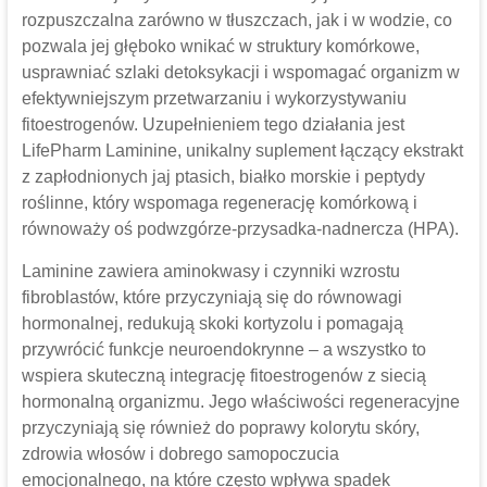
rozpuszczalna zarówno w tłuszczach, jak i w wodzie, co
pozwala jej głęboko wnikać w struktury komórkowe,
usprawniać szlaki detoksykacji i wspomagać organizm w
efektywniejszym przetwarzaniu i wykorzystywaniu
fitoestrogenów. Uzupełnieniem tego działania jest
LifePharm Laminine, unikalny suplement łączący ekstrakt
z zapłodnionych jaj ptasich, białko morskie i peptydy
roślinne, który wspomaga regenerację komórkową i
równoważy oś podwzgórze-przysadka-nadnercza (HPA).
Laminine zawiera aminokwasy i czynniki wzrostu
fibroblastów, które przyczyniają się do równowagi
hormonalnej, redukują skoki kortyzolu i pomagają
przywrócić funkcje neuroendokrynne – a wszystko to
wspiera skuteczną integrację fitoestrogenów z siecią
hormonalną organizmu. Jego właściwości regeneracyjne
przyczyniają się również do poprawy kolorytu skóry,
zdrowia włosów i dobrego samopoczucia
emocjonalnego, na które często wpływa spadek