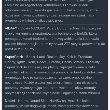
Laminine do regeneracji komórkowej i zdrowia układu
odpornościowego, są wzbogacone o unikalne formuły, które
łączą aminokwasy, witaminy i zastrzeżone mieszanki, aby
promować witalność i długowieczność.
VIDAFY
- Vidafy NANOFY, Vidafy Curcumin Plus. Innowacyjne
krople kurkuminy z opatentowaną technologią BioMS, która
pomaga pokonać barierę komórkową wchłaniania i poprawia
poziom bioabsorpcji kurkuminy nawet 277 razy w porównaniu do
proszku z kurkumy.
SuperPatch
- Boost, Lumi, Rocket, Joy, Kick It, Freedom,
Liberty, Ignite, Rem, Peace, Defend, Focus, Victory. Produkty
SuperPatch to innowacyjne plastry zaprojektowane w celu
stymulacji układu nerwowego za pomocą technologii dotykowej,
promującej lepsze samopoczucie fizyczne, emocjonalne i
poznawcze. Każdy plaster jest ukierunkowany na określone
potrzeby, wykorzystując naturalne, wolne od leków metody
optymalizacji codziennej wydajności i ogólnego stanu zdrowia.
Neumi
- Neuro, Neumi Skin, NutriSwish, Hers. Unikalne
produkty, w tym flagowy glutation, zostały zaprojektowane w