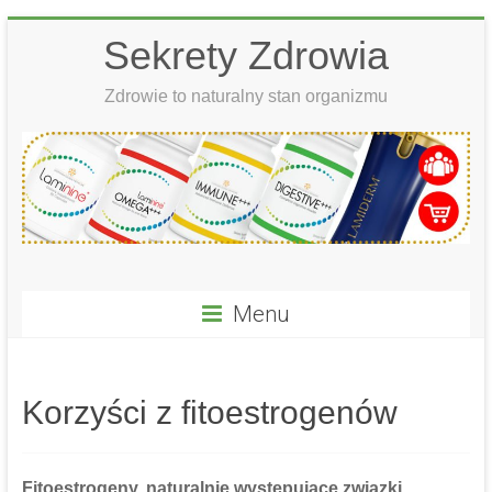
Skip
Sekrety Zdrowia
to
content
Zdrowie to naturalny stan organizmu
Menu
Korzyści z fitoestrogenów
Fitoestrogeny, naturalnie występujące związki