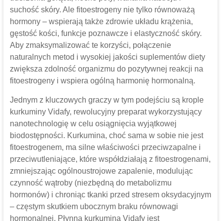
suchość skóry. Ale fitoestrogeny nie tylko równoważą
hormony – wspierają także zdrowie układu krążenia,
gęstość kości, funkcje poznawcze i elastyczność skóry.
Aby zmaksymalizować te korzyści, połączenie
naturalnych metod i wysokiej jakości suplementów diety
zwiększa zdolność organizmu do pozytywnej reakcji na
fitoestrogeny i wspiera ogólną harmonię hormonalną.
Jednym z kluczowych graczy w tym podejściu są krople
kurkuminy Vidafy, rewolucyjny preparat wykorzystujący
nanotechnologię w celu osiągnięcia wyjątkowej
biodostępności. Kurkumina, choć sama w sobie nie jest
fitoestrogenem, ma silne właściwości przeciwzapalne i
przeciwutleniające, które współdziałają z fitoestrogenami,
zmniejszając ogólnoustrojowe zapalenie, modulując
czynność wątroby (niezbędną do metabolizmu
hormonów) i chroniąc tkanki przed stresem oksydacyjnym
– częstym skutkiem ubocznym braku równowagi
hormonalnej. Płynna kurkumina Vidafy jest