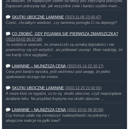
Ja uważam, że najlepszym zielem na włosy jest zwyczajna pokrzywa.
Zaparzam pokrzywę tak, jak wszystkie zioła i bardzo szybko mam…
SKUTKI UBOCZNE LAMININE
(2023-11-09 23:00:47)
Cześć, chciałbym wiedzieć, czy laminina pomogła Ci na depresję?
CO ZROBIĆ, GDY POJAWIA SIĘ PIERWSZA ZMARSZCZKA?
(2023-03-02 06:57:08)
Ja osobiście uważam, że zmarszczki są oznaką dojrzałości i nie
powinniśmy się ich wstydzić, ani próbować usunąć. Mam nadzieję, że
nie każdy chce wyglądać,…
LAMININE – NAJNIŻSZA CENA
(2023-01-14 22:10:17)
Cena jest bardzo wysoka, jeśli weźmiesz pod uwagę, że jedno
opakowanie niczego nie zmieni.
SKUTKI UBOCZNE LAMININE
(2022-12-23 21:02:01)
A może ktoś mi wyjaśni, co to są skutki uboczne, czyli niepożądane
działanie leku. Na przykład Aspiryna ma skutki uboczne.…
LAMININE – NAJNIŻSZA CENA
(2022-10-01 08:30:56)
Czy komuś udało się zmniejszyć nadwrażliwość na pokarmy i
alergiczne reakcje na pyłki traw?