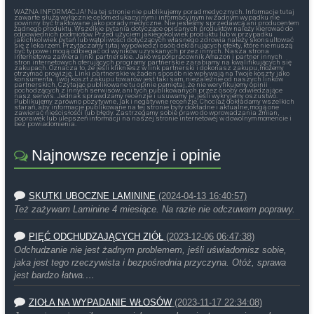
WAŻNA INFORMACJA! Na tej stronie nie publikujemy porad medycznych. Informacje tutaj
zawarte służą wyłącznie celom edukacyjnym i informacyjnym iw żadnym wypadku nie
powinny być traktowane jako porady medyczne. Nie jesteśmy sprzedawcą ani producentem
żadnego produktu. Wszelkie pytania dotyczące opisanych produktów należy kierować do
odpowiednich podmiotów. Przed użyciem jakiegokolwiek produktu lub w przypadku
jakichkolwiek pytań lub wątpliwości dotyczących własnego zdrowia należy skonsultować
się z lekarzem. Przytaczamy tutaj wypowiedzi osób deklarujących efekty, które nie muszą
być typowe i mogą odbiegać od wyników uzyskanych przez innych. Nasza strona
internetowa zawiera linki partnerskie. Jako współpracownik Amazon i partner innych
stron internetowych oferujących programy partnerskie zarabiamy na kwalifikujących się
zakupach. Oznacza to, że jeśli klikniesz w link partnerski i dokonasz zakupu, możemy
otrzymać prowizję. Linki partnerskie w żaden sposób nie wpływają na Twoje koszty jako
konsumenta. Twój koszt zakupu towarów jest taki sam, niezależnie od naszych linków
partnerskich. Czytając publikowane tu opinie pamiętaj, że nie weryfikujemy opinii
pochodzących z innych serwisów, ani tych publikowanych przez osoby odwiedzające
nasz serwis. Jednak sprawdzamy recenzje i usuwamy je, jeśli wykryjemy oszustwo.
Publikujemy zarówno pozytywne, jak i negatywne recenzje. Chociaż dokładamy wszelkich
starań, aby informacje publikowane na tej stronie były dokładne i aktualne, mogą one
zawierać nieścisłości lub błędy. Zastrzegamy sobie prawo do wprowadzania zmian,
poprawek lub ulepszeń informacji na naszej stronie internetowej w dowolnym momencie i
bez powiadomienia.
Najnowsze recenzje i opinie
SKUTKI UBOCZNE LAMININE
(2024-04-13 16:40:57)
Też zażywam Laminine 4 miesiące. Na razie nie odczuwam poprawy.
PIĘĆ ODCHUDZAJĄCYCH ZIÓŁ
(2023-12-06 06:47:38)
Odchudzanie nie jest żadnym problemem, jeśli uświadomisz sobie,
jaka jest tego rzeczywista i bezpośrednia przyczyna. Otóż, sprawa
jest bardzo łatwa.…
ZIOŁA NA WYPADANIE WŁOSÓW
(2023-11-17 22:34:08)