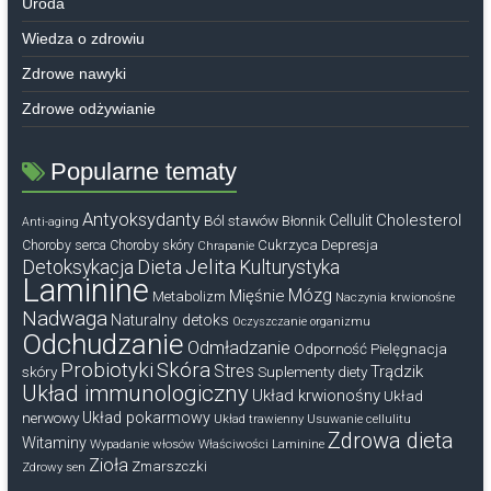
Uroda
Wiedza o zdrowiu
Zdrowe nawyki
Zdrowe odżywianie
Popularne tematy
Antyoksydanty
Cholesterol
Ból stawów
Cellulit
Błonnik
Anti-aging
Cukrzyca
Depresja
Choroby serca
Choroby skóry
Chrapanie
Dieta
Jelita
Detoksykacja
Kulturystyka
Laminine
Mózg
Mięśnie
Metabolizm
Naczynia krwionośne
Nadwaga
Naturalny detoks
Oczyszczanie organizmu
Odchudzanie
Odmładzanie
Odporność
Pielęgnacja
Probiotyki
Skóra
Stres
Trądzik
skóry
Suplementy diety
Układ immunologiczny
Układ krwionośny
Układ
nerwowy
Układ pokarmowy
Układ trawienny
Usuwanie cellulitu
Zdrowa dieta
Witaminy
Wypadanie włosów
Właściwości Laminine
Zioła
Zmarszczki
Zdrowy sen