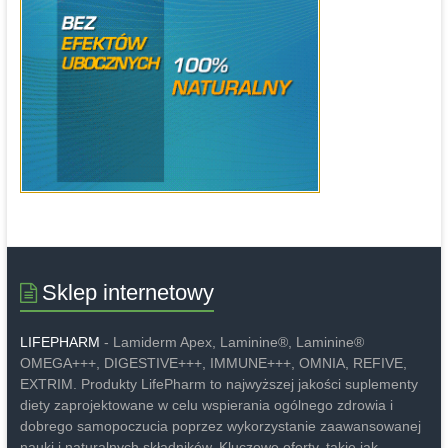
Sklep internetowy
LIFEPHARM
- Lamiderm Apex, Laminine®, Laminine®
OMEGA+++, DIGESTIVE+++, IMMUNE+++, OMNIA, REFIVE,
EXTRIM. Produkty LifePharm to najwyższej jakości suplementy
diety zaprojektowane w celu wspierania ogólnego zdrowia i
dobrego samopoczucia poprzez wykorzystanie zaawansowanej
nauki i naturalnych składników. Kluczowe oferty, takie jak