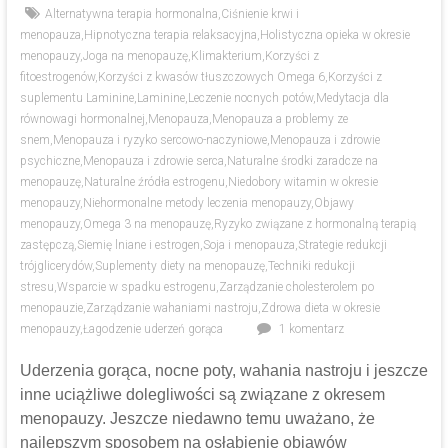
Alternatywna terapia hormonalna
,
Ciśnienie krwi i
menopauza
,
Hipnotyczna terapia relaksacyjna
,
Holistyczna opieka w okresie
menopauzy
,
Joga na menopauzę
,
Klimakterium
,
Korzyści z
fitoestrogenów
,
Korzyści z kwasów tłuszczowych Omega 6
,
Korzyści z
suplementu Laminine
,
Laminine
,
Leczenie nocnych potów
,
Medytacja dla
równowagi hormonalnej
,
Menopauza
,
Menopauza a problemy ze
snem
,
Menopauza i ryzyko sercowo-naczyniowe
,
Menopauza i zdrowie
psychiczne
,
Menopauza i zdrowie serca
,
Naturalne środki zaradcze na
menopauzę
,
Naturalne źródła estrogenu
,
Niedobory witamin w okresie
menopauzy
,
Niehormonalne metody leczenia menopauzy
,
Objawy
menopauzy
,
Omega 3 na menopauzę
,
Ryzyko związane z hormonalną terapią
zastępczą
,
Siemię lniane i estrogen
,
Soja i menopauza
,
Strategie redukcji
trójglicerydów
,
Suplementy diety na menopauzę
,
Techniki redukcji
stresu
,
Wsparcie w spadku estrogenu
,
Zarządzanie cholesterolem po
menopauzie
,
Zarządzanie wahaniami nastroju
,
Zdrowa dieta w okresie
menopauzy
,
Łagodzenie uderzeń gorąca
1 komentarz
Uderzenia gorąca, nocne poty, wahania nastroju i jeszcze
inne uciążliwe dolegliwości są związane z okresem
menopauzy. Jeszcze niedawno temu uważano, że
najlepszym sposobem na osłabienie objawów