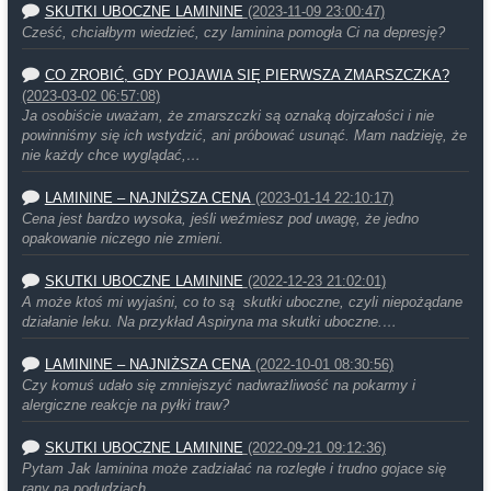
SKUTKI UBOCZNE LAMININE
(2023-11-09 23:00:47)
Cześć, chciałbym wiedzieć, czy laminina pomogła Ci na depresję?
CO ZROBIĆ, GDY POJAWIA SIĘ PIERWSZA ZMARSZCZKA?
(2023-03-02 06:57:08)
Ja osobiście uważam, że zmarszczki są oznaką dojrzałości i nie
powinniśmy się ich wstydzić, ani próbować usunąć. Mam nadzieję, że
nie każdy chce wyglądać,…
LAMININE – NAJNIŻSZA CENA
(2023-01-14 22:10:17)
Cena jest bardzo wysoka, jeśli weźmiesz pod uwagę, że jedno
opakowanie niczego nie zmieni.
SKUTKI UBOCZNE LAMININE
(2022-12-23 21:02:01)
A może ktoś mi wyjaśni, co to są skutki uboczne, czyli niepożądane
działanie leku. Na przykład Aspiryna ma skutki uboczne.…
LAMININE – NAJNIŻSZA CENA
(2022-10-01 08:30:56)
Czy komuś udało się zmniejszyć nadwrażliwość na pokarmy i
alergiczne reakcje na pyłki traw?
SKUTKI UBOCZNE LAMININE
(2022-09-21 09:12:36)
Pytam Jak laminina może zadziałać na rozległe i trudno gojace się
rany na podudziach