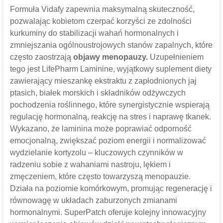
Formuła Vidafy zapewnia maksymalną skuteczność,
pozwalając kobietom czerpać korzyści ze zdolności
kurkuminy do stabilizacji wahań hormonalnych i
zmniejszania ogólnoustrojowych stanów zapalnych, które
często zaostrzają
objawy menopauzy.
Uzupełnieniem
tego jest LifePharm Laminine, wyjątkowy suplement diety
zawierający mieszankę ekstraktu z zapłodnionych jaj
ptasich, białek morskich i składników odżywczych
pochodzenia roślinnego, które synergistycznie wspierają
regulację hormonalną, reakcję na stres i naprawę tkanek.
Wykazano, że laminina może poprawiać odporność
emocjonalną, zwiększać poziom energii i normalizować
wydzielanie kortyzolu – kluczowych czynników w
radzeniu sobie z wahaniami nastroju, lękiem i
zmęczeniem, które często towarzyszą menopauzie.
Działa na poziomie komórkowym, promując regenerację i
równowagę w układach zaburzonych zmianami
hormonalnymi. SuperPatch oferuje kolejny innowacyjny