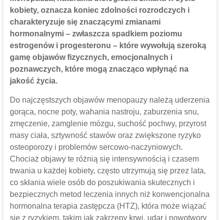
kobiety, oznacza koniec zdolności rozrodczych i
charakteryzuje się znaczącymi zmianami
hormonalnymi – zwłaszcza spadkiem poziomu
estrogenów i progesteronu – które wywołują szeroką
gamę objawów fizycznych, emocjonalnych i
poznawczych, które mogą znacząco wpłynąć na
jakość życia.
Do najczęstszych objawów menopauzy należą uderzenia
gorąca, nocne poty, wahania nastroju, zaburzenia snu,
zmęczenie, zamglenie mózgu, suchość pochwy, przyrost
masy ciała, sztywność stawów oraz zwiększone ryzyko
osteoporozy i problemów sercowo-naczyniowych.
Chociaż objawy te różnią się intensywnością i czasem
trwania u każdej kobiety, często utrzymują się przez lata,
co skłania wiele osób do poszukiwania skutecznych i
bezpiecznych metod leczenia innych niż konwencjonalna
hormonalna terapia zastępcza (HTZ), która może wiązać
się z ryzykiem, takim jak zakrzepy krwi, udar i nowotwory