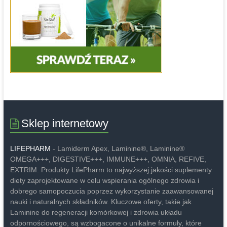
Sklep internetowy
LIFEPHARM
- Lamiderm Apex, Laminine®, Laminine®
OMEGA+++, DIGESTIVE+++, IMMUNE+++, OMNIA, REFIVE,
EXTRIM. Produkty LifePharm to najwyższej jakości suplementy
diety zaprojektowane w celu wspierania ogólnego zdrowia i
dobrego samopoczucia poprzez wykorzystanie zaawansowanej
nauki i naturalnych składników. Kluczowe oferty, takie jak
Laminine do regeneracji komórkowej i zdrowia układu
odpornościowego, są wzbogacone o unikalne formuły, które