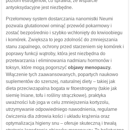
poziom estrogenów, co sprawia, że ​​wsparcie
antyoksydacyjne jest niezbędne.
Przełomowy system dostarczania nanomistki Neumi
pozwala glutationowi ominąć przewód pokarmowy i
zostać bezpośrednio i szybko wchłonięty do krwioobiegu
i komórek. Zwiększa to jego zdolność do zmniejszania
stanu zapalnego, ochrony przed starzeniem się komórek i
poprawy funkcji wątroby, która jest niezbędna do
przetwarzania i eliminowania nadmiaru hormonów i
toksyn, które mogą pogorszyć
objawy menopauzy.
Włączenie tych zaawansowanych, popartych naukowo
suplementów do szerszej, naturalnej diety – takiej jak
dieta przeciwzapalna bogata w fitoestrogeny (takie jak
siemię lniane, tofu i rośliny strączkowe), praktyka
uważności lub joga w celu zmniejszenia kortyzolu,
utrzymywanie odpowiedniego nawodnienia, regularne
ćwiczenia dla zdrowia kości i układu krążenia oraz
optymalizacja higieny snu – oferuje skuteczną i trwałą