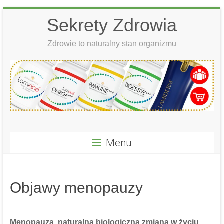
Skip
Sekrety Zdrowia
to
content
Zdrowie to naturalny stan organizmu
Menu
Objawy menopauzy
Menopauza, naturalna biologiczna zmiana w życiu