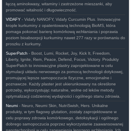
łączą aminokwasy, witaminy i zastrzeżone mieszanki, aby
promować witalność i długowieczność.
VIDAFY
- Vidafy NANOFY, Vidafy Curcumin Plus. Innowacyjne
krople kurkuminy z opatentowaną technologią BioMS, która
pomaga pokonać barierę komórkową wchłaniania i poprawia
poziom bioabsorpcji kurkuminy nawet 277 razy w porównaniu do
proszku z kurkumy.
SuperPatch
- Boost, Lumi, Rocket, Joy, Kick It, Freedom,
Liberty, Ignite, Rem, Peace, Defend, Focus, Victory. Produkty
SuperPatch to innowacyjne plastry zaprojektowane w celu
stymulacji układu nerwowego za pomocą technologii dotykowej,
promującej lepsze samopoczucie fizyczne, emocjonalne i
poznawcze. Każdy plaster jest ukierunkowany na określone
potrzeby, wykorzystując naturalne, wolne od leków metody
optymalizacji codziennej wydajności i ogólnego stanu zdrowia.
Neumi
- Neuro, Neumi Skin, NutriSwish, Hers. Unikalne
produkty, w tym flagowy glutation, zostały zaprojektowane w
celu poprawy zdrowia komórkowego, detoksykacji i ogólnego
dobrego samopoczucia poprzez wykorzystanie zaawansowanej
nanotechnologii w celu zapewnienia lepszego wchłaniania. Ich