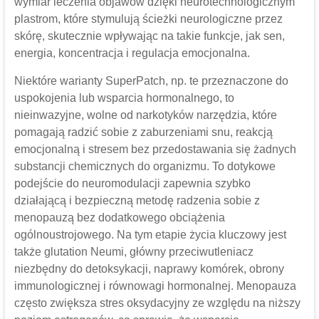
wymiar leczenia objawów dzięki neurotechnologicznym
plastrom, które stymulują ścieżki neurologiczne przez
skórę, skutecznie wpływając na takie funkcje, jak sen,
energia, koncentracja i regulacja emocjonalna.
Niektóre warianty SuperPatch, np. te przeznaczone do
uspokojenia lub wsparcia hormonalnego, to
nieinwazyjne, wolne od narkotyków narzędzia, które
pomagają radzić sobie z zaburzeniami snu, reakcją
emocjonalną i stresem bez przedostawania się żadnych
substancji chemicznych do organizmu. To dotykowe
podejście do neuromodulacji zapewnia szybko
działającą i bezpieczną metodę radzenia sobie z
menopauzą bez dodatkowego obciążenia
ogólnoustrojowego. Na tym etapie życia kluczowy jest
także glutation Neumi, główny przeciwutleniacz
niezbędny do detoksykacji, naprawy komórek, obrony
immunologicznej i równowagi hormonalnej. Menopauza
często zwiększa stres oksydacyjny ze względu na niższy