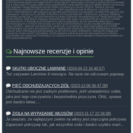
jakichkolwiek pytań lub wątpliwości dotyczących własnego zdrowia należy skonsultować
się z lekarzem. Przytaczamy tutaj wypowiedzi osób deklarujących efekty, które nie muszą
być typowe i mogą odbiegać od wyników uzyskanych przez innych. Nasza strona
internetowa zawiera linki partnerskie. Jako współpracownik Amazon i partner innych
stron internetowych oferujących programy partnerskie zarabiamy na kwalifikujących się
zakupach. Oznacza to, że jeśli klikniesz w link partnerski i dokonasz zakupu, możemy
otrzymać prowizję. Linki partnerskie w żaden sposób nie wpływają na Twoje koszty jako
konsumenta. Twój koszt zakupu towarów jest taki sam, niezależnie od naszych linków
partnerskich. Czytając publikowane tu opinie pamiętaj, że nie weryfikujemy opinii
pochodzących z innych serwisów, ani tych publikowanych przez osoby odwiedzające
nasz serwis. Jednak sprawdzamy recenzje i usuwamy je, jeśli wykryjemy oszustwo.
Publikujemy zarówno pozytywne, jak i negatywne recenzje. Chociaż dokładamy wszelkich
starań, aby informacje publikowane na tej stronie były dokładne i aktualne, mogą one
zawierać nieścisłości lub błędy. Zastrzegamy sobie prawo do wprowadzania zmian,
poprawek lub ulepszeń informacji na naszej stronie internetowej w dowolnym momencie i
bez powiadomienia.
Najnowsze recenzje i opinie
SKUTKI UBOCZNE LAMININE
(2024-04-13 16:40:57)
Też zażywam Laminine 4 miesiące. Na razie nie odczuwam poprawy.
PIĘĆ ODCHUDZAJĄCYCH ZIÓŁ
(2023-12-06 06:47:38)
Odchudzanie nie jest żadnym problemem, jeśli uświadomisz sobie,
jaka jest tego rzeczywista i bezpośrednia przyczyna. Otóż, sprawa
jest bardzo łatwa.…
ZIOŁA NA WYPADANIE WŁOSÓW
(2023-11-17 22:34:08)
Ja uważam, że najlepszym zielem na włosy jest zwyczajna pokrzywa.
Zaparzam pokrzywę tak, jak wszystkie zioła i bardzo szybko mam…