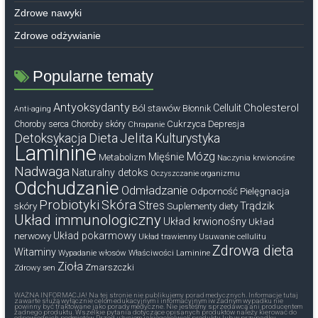
Zdrowe nawyki
Zdrowe odżywianie
Popularne tematy
Antyoksydanty
Cholesterol
Ból stawów
Cellulit
Błonnik
Anti-aging
Cukrzyca
Depresja
Choroby serca
Choroby skóry
Chrapanie
Dieta
Jelita
Detoksykacja
Kulturystyka
Laminine
Mózg
Mięśnie
Metabolizm
Naczynia krwionośne
Nadwaga
Naturalny detoks
Oczyszczanie organizmu
Odchudzanie
Odmładzanie
Odporność
Pielęgnacja
Probiotyki
Skóra
Stres
Trądzik
skóry
Suplementy diety
Układ immunologiczny
Układ krwionośny
Układ
nerwowy
Układ pokarmowy
Układ trawienny
Usuwanie cellulitu
Zdrowa dieta
Witaminy
Wypadanie włosów
Właściwości Laminine
Zioła
Zmarszczki
Zdrowy sen
WAŻNA INFORMACJA! Na tej stronie nie publikujemy porad medycznych. Informacje tutaj
zawarte służą wyłącznie celom edukacyjnym i informacyjnym iw żadnym wypadku nie
powinny być traktowane jako porady medyczne. Nie jesteśmy sprzedawcą ani producentem
żadnego produktu. Wszelkie pytania dotyczące opisanych produktów należy kierować do
odpowiednich podmiotów. Przed użyciem jakiegokolwiek produktu lub w przypadku