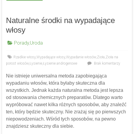
Naturalne środki na wypadające
włosy
Porady
,
Uroda
Rzadkie włosy
,
Wypadające włosy
,
Wypadanie włosów
,
Zioła
,
Zioła na
porost włosów
,
Łysienie
,
Łysienie androgenowe
Brak komentarzy
Nie istnieje uniwersalna metoda zapobiegająca
wypadaniu włosów, która byłaby skuteczna dla
wszystkich. Jednak każda naturalna metoda jest lepsza
od stosowania chemicznych preparatów. Dlatego warto
wypróbować nawet kilka różnych sposobów, aby znaleźć
ten, który będzie skuteczny. Nie zrażaj się po pierwszych
niepowodzeniach. Wśród tych sposobów, na pewno
znajdziesz skuteczny dla siebie.