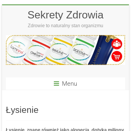
Skip
Sekrety Zdrowia
to
content
Zdrowie to naturalny stan organizmu
Menu
Łysienie
Łysienie,
znane również jako alopecja, dotyka miliony