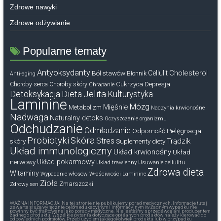
Zdrowe nawyki
Zdrowe odżywianie
Popularne tematy
Antyoksydanty
Cholesterol
Ból stawów
Cellulit
Błonnik
Anti-aging
Cukrzyca
Depresja
Choroby serca
Choroby skóry
Chrapanie
Dieta
Jelita
Detoksykacja
Kulturystyka
Laminine
Mózg
Mięśnie
Metabolizm
Naczynia krwionośne
Nadwaga
Naturalny detoks
Oczyszczanie organizmu
Odchudzanie
Odmładzanie
Odporność
Pielęgnacja
Probiotyki
Skóra
Stres
Trądzik
skóry
Suplementy diety
Układ immunologiczny
Układ krwionośny
Układ
nerwowy
Układ pokarmowy
Układ trawienny
Usuwanie cellulitu
Zdrowa dieta
Witaminy
Wypadanie włosów
Właściwości Laminine
Zioła
Zmarszczki
Zdrowy sen
WAŻNA INFORMACJA! Na tej stronie nie publikujemy porad medycznych. Informacje tutaj
zawarte służą wyłącznie celom edukacyjnym i informacyjnym iw żadnym wypadku nie
powinny być traktowane jako porady medyczne. Nie jesteśmy sprzedawcą ani producentem
żadnego produktu. Wszelkie pytania dotyczące opisanych produktów należy kierować do
odpowiednich podmiotów. Przed użyciem jakiegokolwiek produktu lub w przypadku