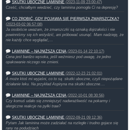
SKUTKI UBOCZNE LAMININE
(2023-11-09 23:00:47)
Cześć, chciałbym wiedzieć, czy laminina pomogła Ci na depresję?
CO ZROBIĆ, GDY POJAWIA SIĘ PIERWSZA ZMARSZCZKA?
(2023-03-02 06:57:08)
Ja osobiście uważam, że zmarszczki są oznaką dojrzałości i nie
powinniśmy się ich wstydzić, ani próbować usunąć. Mam nadzieję, że
nie każdy chce wyglądać,…
LAMININE – NAJNIŻSZA CENA
(2023-01-14 22:10:17)
Cena jest bardzo wysoka, jeśli weźmiesz pod uwagę, że jedno
opakowanie niczego nie zmieni.
SKUTKI UBOCZNE LAMININE
(2022-12-23 21:02:01)
A może ktoś mi wyjaśni, co to są skutki uboczne, czyli niepożądane
działanie leku. Na przykład Aspiryna ma skutki uboczne.…
LAMININE – NAJNIŻSZA CENA
(2022-10-01 08:30:56)
Czy komuś udało się zmniejszyć nadwrażliwość na pokarmy i
alergiczne reakcje na pyłki traw?
SKUTKI UBOCZNE LAMININE
(2022-09-21 09:12:36)
Pytam Jak laminina może zadziałać na rozległe i trudno gojace się
rany na podudziach