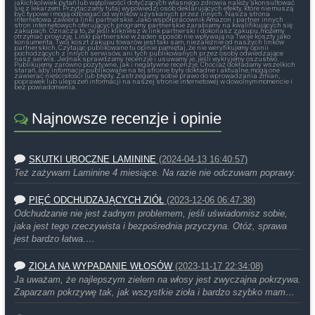
jakichkolwiek pytań lub wątpliwości dotyczących własnego zdrowia należy skonsultować
się z lekarzem. Przytaczamy tutaj wypowiedzi osób deklarujących efekty, które nie muszą
być typowe i mogą odbiegać od wyników uzyskanych przez innych. Nasza strona
internetowa zawiera linki partnerskie. Jako współpracownik Amazon i partner innych
stron internetowych oferujących programy partnerskie zarabiamy na kwalifikujących się
zakupach. Oznacza to, że jeśli klikniesz w link partnerski i dokonasz zakupu, możemy
otrzymać prowizję. Linki partnerskie w żaden sposób nie wpływają na Twoje koszty jako
konsumenta. Twój koszt zakupu towarów jest taki sam, niezależnie od naszych linków
partnerskich. Czytając publikowane tu opinie pamiętaj, że nie weryfikujemy opinii
pochodzących z innych serwisów, ani tych publikowanych przez osoby odwiedzające
nasz serwis. Jednak sprawdzamy recenzje i usuwamy je, jeśli wykryjemy oszustwo.
Publikujemy zarówno pozytywne, jak i negatywne recenzje. Chociaż dokładamy wszelkich
starań, aby informacje publikowane na tej stronie były dokładne i aktualne, mogą one
zawierać nieścisłości lub błędy. Zastrzegamy sobie prawo do wprowadzania zmian,
poprawek lub ulepszeń informacji na naszej stronie internetowej w dowolnym momencie i
bez powiadomienia.
Najnowsze recenzje i opinie
SKUTKI UBOCZNE LAMININE
(2024-04-13 16:40:57)
Też zażywam Laminine 4 miesiące. Na razie nie odczuwam poprawy.
PIĘĆ ODCHUDZAJĄCYCH ZIÓŁ
(2023-12-06 06:47:38)
Odchudzanie nie jest żadnym problemem, jeśli uświadomisz sobie,
jaka jest tego rzeczywista i bezpośrednia przyczyna. Otóż, sprawa
jest bardzo łatwa.…
ZIOŁA NA WYPADANIE WŁOSÓW
(2023-11-17 22:34:08)
Ja uważam, że najlepszym zielem na włosy jest zwyczajna pokrzywa.
Zaparzam pokrzywę tak, jak wszystkie zioła i bardzo szybko mam…