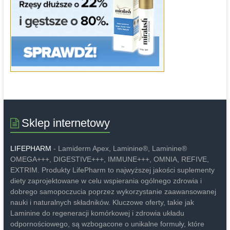
Sklep internetowy
LIFEPHARM
- Lamiderm Apex, Laminine®, Laminine®
OMEGA+++, DIGESTIVE+++, IMMUNE+++, OMNIA, REFIVE,
EXTRIM. Produkty LifePharm to najwyższej jakości suplementy
diety zaprojektowane w celu wspierania ogólnego zdrowia i
dobrego samopoczucia poprzez wykorzystanie zaawansowanej
nauki i naturalnych składników. Kluczowe oferty, takie jak
Laminine do regeneracji komórkowej i zdrowia układu
odpornościowego, są wzbogacone o unikalne formuły, które