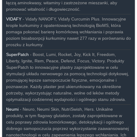
łączą aminokwasy, witaminy i zastrzeżone mieszanki, aby
promować witalność i długowieczność.
VIDAFY
- Vidafy NANOFY, Vidafy Curcumin Plus. Innowacyjne
krople kurkuminy z opatentowaną technologią BioMS, która
pomaga pokonać barierę komórkową wchłaniania i poprawia
poziom bioabsorpcji kurkuminy nawet 277 razy w porównaniu do
proszku z kurkumy.
SuperPatch
- Boost, Lumi, Rocket, Joy, Kick It, Freedom,
Liberty, Ignite, Rem, Peace, Defend, Focus, Victory. Produkty
SuperPatch to innowacyjne plastry zaprojektowane w celu
stymulacji układu nerwowego za pomocą technologii dotykowej,
promującej lepsze samopoczucie fizyczne, emocjonalne i
poznawcze. Każdy plaster jest ukierunkowany na określone
potrzeby, wykorzystując naturalne, wolne od leków metody
optymalizacji codziennej wydajności i ogólnego stanu zdrowia.
Neumi
- Neuro, Neumi Skin, NutriSwish, Hers. Unikalne
produkty, w tym flagowy glutation, zostały zaprojektowane w
celu poprawy zdrowia komórkowego, detoksykacji i ogólnego
dobrego samopoczucia poprzez wykorzystanie zaawansowanej
nanotechnologii w celu zapewnienia lepszego wchłaniania. Ich