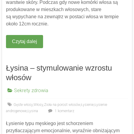
warstwie skóry. Podczas gdy nowe komórki włosa są
produkowane w mieszkach włosowych, stare
są wypychane na zewnątrz w postaci włosa w tempie
około 12cm rocznie.
Czytaj dalej
Łysina – stymulowanie wzrostu
włosów
Sekrety zdrowia
Gęste włosy
,
Włosy
,
Zioła na porost włosów
,
Łysienie
,
Łysienie
androgenowe
,
Łysina
1 komentarz
Łysienie typu męskiego jest schorzeniem
przytłaczającym emocjonalnie, wyraźnie obniżającym