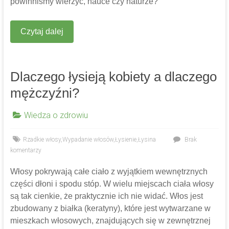
powinniśmy wierzyć, nauce czy naturze?
Czytaj dalej
Dlaczego łysieją kobiety a dlaczego
mężczyźni?
Wiedza o zdrowiu
Rzadkie włosy
,
Wypadanie włosów
,
Łysienie
,
Łysina
Brak
komentarzy
Włosy pokrywają całe ciało z wyjątkiem wewnętrznych
części dłoni i spodu stóp. W wielu miejscach ciała włosy
są tak cienkie, że praktycznie ich nie widać. Włos jest
zbudowany z białka (keratyny), które jest wytwarzane w
mieszkach włosowych, znajdujących się w zewnętrznej