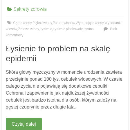
Sekrety zdrowia
Gęste włosy
,
Piękne włosy
,
Porost włosów
,
Wypadające włosy
,
Wypadanie
włosów
,
Zdrowe włosy
,
Łysienie
,
Łysienie plackowate
,
Łysina
Brak
komentarzy
Łysienie to problem na skalę
epidemii
Skóra głowy mężczyzny w momencie urodzenia zawiera
przeciętnie ponad 100 tys. cebulek włosowych. W czasie
całego życia nie pojawiają się dodatkowe cebulki.
Ochrona i zapewnienie jak najdłuższej żywotności
cebulek jest bardzo istotna dla osób, którym zależy na
gęstej czuprynie przez długie lata.
Czytaj dalej