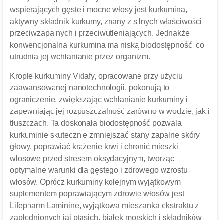
wspierających gęste i mocne włosy jest kurkumina,
aktywny składnik kurkumy, znany z silnych właściwości
przeciwzapalnych i przeciwutleniających. Jednakże
konwencjonalna kurkumina ma niską biodostępność, co
utrudnia jej wchłanianie przez organizm.
Krople kurkuminy Vidafy, opracowane przy użyciu
zaawansowanej nanotechnologii, pokonują to
ograniczenie, zwiększając wchłanianie kurkuminy i
zapewniając jej rozpuszczalność zarówno w wodzie, jak i
tłuszczach. Ta doskonała biodostępność pozwala
kurkuminie skutecznie zmniejszać stany zapalne skóry
głowy, poprawiać krążenie krwi i chronić mieszki
włosowe przed stresem oksydacyjnym, tworząc
optymalne warunki dla gęstego i zdrowego wzrostu
włosów. Oprócz kurkuminy kolejnym wyjątkowym
suplementem poprawiającym zdrowie włosów jest
Lifepharm Laminine, wyjątkowa mieszanka ekstraktu z
zapłodnionych jaj ptasich, białek morskich i składników