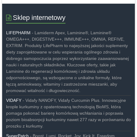
Sklep internetowy
LIFEPHARM
- Lamiderm Apex, Laminine®, Laminine®
OMEGA+++, DIGESTIVE+++, IMMUNE+++, OMNIA, REFIVE,
EXTRIM. Produkty LifePharm to najwyższej jakości suplementy
diety zaprojektowane w celu wspierania ogólnego zdrowia i
dobrego samopoczucia poprzez wykorzystanie zaawansowanej
nauki i naturalnych składników. Kluczowe oferty, takie jak
Laminine do regeneracji komórkowej i zdrowia układu
odpornościowego, są wzbogacone o unikalne formuły, które
łączą aminokwasy, witaminy i zastrzeżone mieszanki, aby
promować witalność i długowieczność.
VIDAFY
- Vidafy NANOFY, Vidafy Curcumin Plus. Innowacyjne
krople kurkuminy z opatentowaną technologią BioMS, która
pomaga pokonać barierę komórkową wchłaniania i poprawia
poziom bioabsorpcji kurkuminy nawet 277 razy w porównaniu do
proszku z kurkumy.
SuperPatch
- Boost, Lumi, Rocket, Joy, Kick It, Freedom,