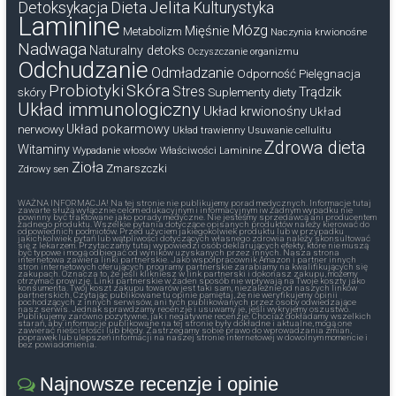
Dieta
Jelita
Detoksykacja
Kulturystyka
Laminine
Mózg
Mięśnie
Metabolizm
Naczynia krwionośne
Nadwaga
Naturalny detoks
Oczyszczanie organizmu
Odchudzanie
Odmładzanie
Odporność
Pielęgnacja
Probiotyki
Skóra
Stres
Trądzik
skóry
Suplementy diety
Układ immunologiczny
Układ krwionośny
Układ
nerwowy
Układ pokarmowy
Układ trawienny
Usuwanie cellulitu
Zdrowa dieta
Witaminy
Wypadanie włosów
Właściwości Laminine
Zioła
Zmarszczki
Zdrowy sen
WAŻNA INFORMACJA! Na tej stronie nie publikujemy porad medycznych. Informacje tutaj
zawarte służą wyłącznie celom edukacyjnym i informacyjnym iw żadnym wypadku nie
powinny być traktowane jako porady medyczne. Nie jesteśmy sprzedawcą ani producentem
żadnego produktu. Wszelkie pytania dotyczące opisanych produktów należy kierować do
odpowiednich podmiotów. Przed użyciem jakiegokolwiek produktu lub w przypadku
jakichkolwiek pytań lub wątpliwości dotyczących własnego zdrowia należy skonsultować
się z lekarzem. Przytaczamy tutaj wypowiedzi osób deklarujących efekty, które nie muszą
być typowe i mogą odbiegać od wyników uzyskanych przez innych. Nasza strona
internetowa zawiera linki partnerskie. Jako współpracownik Amazon i partner innych
stron internetowych oferujących programy partnerskie zarabiamy na kwalifikujących się
zakupach. Oznacza to, że jeśli klikniesz w link partnerski i dokonasz zakupu, możemy
otrzymać prowizję. Linki partnerskie w żaden sposób nie wpływają na Twoje koszty jako
konsumenta. Twój koszt zakupu towarów jest taki sam, niezależnie od naszych linków
partnerskich. Czytając publikowane tu opinie pamiętaj, że nie weryfikujemy opinii
pochodzących z innych serwisów, ani tych publikowanych przez osoby odwiedzające
nasz serwis. Jednak sprawdzamy recenzje i usuwamy je, jeśli wykryjemy oszustwo.
Publikujemy zarówno pozytywne, jak i negatywne recenzje. Chociaż dokładamy wszelkich
starań, aby informacje publikowane na tej stronie były dokładne i aktualne, mogą one
zawierać nieścisłości lub błędy. Zastrzegamy sobie prawo do wprowadzania zmian,
poprawek lub ulepszeń informacji na naszej stronie internetowej w dowolnym momencie i
bez powiadomienia.
Najnowsze recenzje i opinie