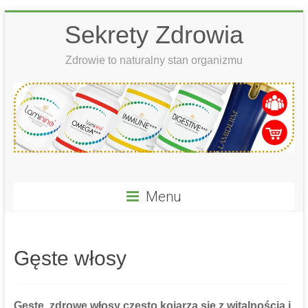
Skip
Sekrety Zdrowia
to
content
Zdrowie to naturalny stan organizmu
Menu
Gęste włosy
Gęste, zdrowe włosy często kojarzą się z witalnością i