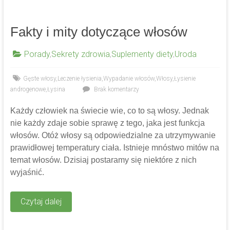
Fakty i mity dotyczące włosów
Porady
,
Sekrety zdrowia
,
Suplementy diety
,
Uroda
Gęste włosy
,
Leczenie łysienia
,
Wypadanie włosów
,
Włosy
,
Łysienie
androgenowe
,
Łysina
Brak komentarzy
Każdy człowiek na świecie wie, co to są włosy. Jednak
nie każdy zdaje sobie sprawę z tego, jaka jest funkcja
włosów. Otóż włosy są odpowiedzialne za utrzymywanie
prawidłowej temperatury ciała. Istnieje mnóstwo mitów na
temat włosów. Dzisiaj postaramy się niektóre z nich
wyjaśnić.
Czytaj dalej