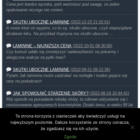
Cena jest bardzo wysoka, jeśli weźmiesz pod uwagę, że jedno
opakowanie niczego nie zmieni.
SKUTKI UBOCZNE LAMININE
(2022-12-23 21:02:01)
A może ktoś mi wyjaśni, co to są skutki uboczne, czyli niepożądane
działanie leku. Na przykład Aspiryna ma skutki uboczne.…
LAMININE – NAJNIŻSZA CENA
(2022-10-01 08:30:56)
Czy komuś udało się zmniejszyć nadwrażliwość na pokarmy i
alergiczne reakcje na pyłki traw?
SKUTKI UBOCZNE LAMININE
(2022-09-21 09:12:36)
Pytam Jak laminina może zadziałać na rozległe i trudno gojace się
rany na podudziach
JAK SPOWOLNIĆ STARZENIE SKÓRY?
(2022-08-19 10:44:41)
Mój sposób na posiadanie młodej skóry, to zdrowe odżywianie się i
niestosowanie agresywnych kosmetyków. Dzięki temu, w wieku 58 lat
moja…
Ta strona korzysta z ciasteczek aby świadczyć usługi na
najwyższym poziomie. Dalsze korzystanie ze strony oznacza,
że zgadzasz się na ich użycie.
Copyright ©
Sekrety Zdrowia
2026
Zgoda