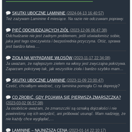
SKUTKI UBOCZNE LAMININE
(2024-04-13 16:40:57)
Też zażywam Laminine 4 miesiące. Na razie nie odczuwam poprawy.
PIĘĆ ODCHUDZAJĄCYCH ZIÓŁ
(2023-12-06 06:47:38)
Odchudzanie nie jest żadnym problemem, jeśli uświadomisz sobie,
jaka jest tego rzeczywista i bezpośrednia przyczyna. Otóż, sprawa
jest bardzo łatwa.…
ZIOŁA NA WYPADANIE WŁOSÓW
(2023-11-17 22:34:08)
Ja uważam, że najlepszym zielem na włosy jest zwyczajna pokrzywa.
Zaparzam pokrzywę tak, jak wszystkie zioła i bardzo szybko mam…
SKUTKI UBOCZNE LAMININE
(2023-11-09 23:00:47)
Cześć, chciałbym wiedzieć, czy laminina pomogła Ci na depresję?
CO ZROBIĆ, GDY POJAWIA SIĘ PIERWSZA ZMARSZCZKA?
(2023-03-02 06:57:08)
Ja osobiście uważam, że zmarszczki są oznaką dojrzałości i nie
powinniśmy się ich wstydzić, ani próbować usunąć. Mam nadzieję, że
nie każdy chce wyglądać,…
LAMININE – NAJNIŻSZA CENA
(2023-01-14 22:10:17)