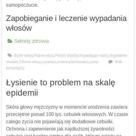
samopoczucie.
Zapobieganie i leczenie wypadania
włosów
Sekrety zdrowia
Gęste włosy
,
Piękne włosy
,
Porost włosów
,
Wypadające włosy
,
Wypadanie
włosów
,
Zdrowe włosy
,
Łysienie
,
Łysienie plackowate
,
Łysina
Brak
komentarzy
Łysienie to problem na skalę
epidemii
Skóra głowy mężczyzny w momencie urodzenia zawiera
przeciętnie ponad 100 tys. cebulek włosowych. W czasie
całego życia nie pojawiają się dodatkowe cebulki.
Ochrona i zapewnienie jak najdłuższej żywotności