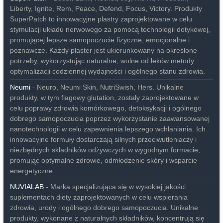
Liberty, Ignite, Rem, Peace, Defend, Focus, Victory. Produkty
SuperPatch to innowacyjne plastry zaprojektowane w celu
stymulacji układu nerwowego za pomocą technologii dotykowej,
promującej lepsze samopoczucie fizyczne, emocjonalne i
poznawcze. Każdy plaster jest ukierunkowany na określone
potrzeby, wykorzystując naturalne, wolne od leków metody
optymalizacji codziennej wydajności i ogólnego stanu zdrowia.
Neumi
- Neuro, Neumi Skin, NutriSwish, Hers. Unikalne
produkty, w tym flagowy glutation, zostały zaprojektowane w
celu poprawy zdrowia komórkowego, detoksykacji i ogólnego
dobrego samopoczucia poprzez wykorzystanie zaawansowanej
nanotechnologii w celu zapewnienia lepszego wchłaniania. Ich
innowacyjne formuły dostarczają silnych przeciwutleniaczy i
niezbędnych składników odżywczych w wygodnym formacie,
promując optymalne zdrowie, odmłodzenie skóry i wsparcie
energetyczne.
NUVIALAB
- Marka specjalizująca się w wysokiej jakości
suplementach diety zaprojektowanych w celu wspierania
zdrowia, urody i ogólnego dobrego samopoczucia. Unikalne
produkty, wykonane z naturalnych składników, koncentrują się