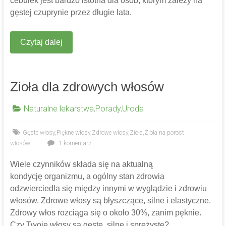
cebulek jest bardzo istotna dla osób, którym zależy na
gęstej czuprynie przez długie lata.
Czytaj dalej
Zioła dla zdrowych włosów
Naturalne lekarstwa
,
Porady
,
Uroda
Gęste włosy
,
Piękne włosy
,
Zdrowe włosy
,
Zioła
,
Zioła na porost
włosów
1 komentarz
Wiele czynników składa się na aktualną
kondycję organizmu, a ogólny stan zdrowia
odzwierciedla się między innymi w wyglądzie i zdrowiu
włosów. Zdrowe włosy są błyszczące, silne i elastyczne.
Zdrowy włos rozciąga się o około 30%, zanim pęknie.
Czy Twoje włosy są gęste, silne i sprężyste?