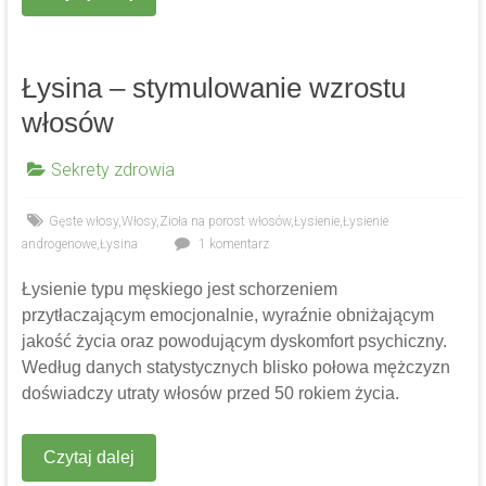
Łysina – stymulowanie wzrostu
włosów
Sekrety zdrowia
Gęste włosy
,
Włosy
,
Zioła na porost włosów
,
Łysienie
,
Łysienie
androgenowe
,
Łysina
1 komentarz
Łysienie typu męskiego jest schorzeniem
przytłaczającym emocjonalnie, wyraźnie obniżającym
jakość życia oraz powodującym dyskomfort psychiczny.
Według danych statystycznych blisko połowa mężczyzn
doświadczy utraty włosów przed 50 rokiem życia.
Czytaj dalej