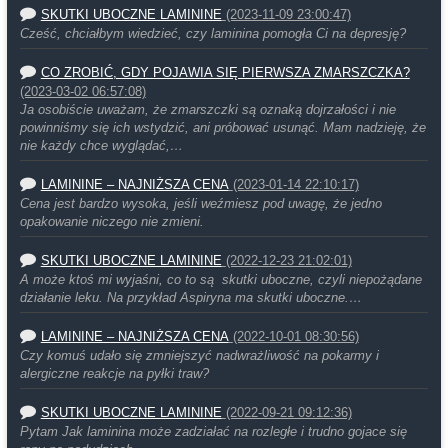
SKUTKI UBOCZNE LAMININE
(2023-11-09 23:00:47)
Cześć, chciałbym wiedzieć, czy laminina pomogła Ci na depresję?
CO ZROBIĆ, GDY POJAWIA SIĘ PIERWSZA ZMARSZCZKA?
(2023-03-02 06:57:08)
Ja osobiście uważam, że zmarszczki są oznaką dojrzałości i nie
powinniśmy się ich wstydzić, ani próbować usunąć. Mam nadzieję, że
nie każdy chce wyglądać,…
LAMININE – NAJNIŻSZA CENA
(2023-01-14 22:10:17)
Cena jest bardzo wysoka, jeśli weźmiesz pod uwagę, że jedno
opakowanie niczego nie zmieni.
SKUTKI UBOCZNE LAMININE
(2022-12-23 21:02:01)
A może ktoś mi wyjaśni, co to są skutki uboczne, czyli niepożądane
działanie leku. Na przykład Aspiryna ma skutki uboczne.…
LAMININE – NAJNIŻSZA CENA
(2022-10-01 08:30:56)
Czy komuś udało się zmniejszyć nadwrażliwość na pokarmy i
alergiczne reakcje na pyłki traw?
SKUTKI UBOCZNE LAMININE
(2022-09-21 09:12:36)
Pytam Jak laminina może zadziałać na rozległe i trudno gojace się