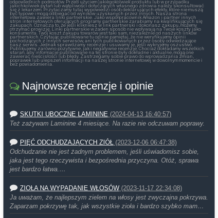
odpowiednich podmiotów. Przed użyciem jakiegokolwiek produktu lub w przypadku
jakichkolwiek pytań lub wątpliwości dotyczących własnego zdrowia należy skonsultować
się z lekarzem. Przytaczamy tutaj wypowiedzi osób deklarujących efekty, które nie muszą
być typowe i mogą odbiegać od wyników uzyskanych przez innych. Nasza strona
internetowa zawiera linki partnerskie. Jako współpracownik Amazon i partner innych
stron internetowych oferujących programy partnerskie zarabiamy na kwalifikujących się
zakupach. Oznacza to, że jeśli klikniesz w link partnerski i dokonasz zakupu, możemy
otrzymać prowizję. Linki partnerskie w żaden sposób nie wpływają na Twoje koszty jako
konsumenta. Twój koszt zakupu towarów jest taki sam, niezależnie od naszych linków
partnerskich. Czytając publikowane tu opinie pamiętaj, że nie weryfikujemy opinii
pochodzących z innych serwisów, ani tych publikowanych przez osoby odwiedzające
nasz serwis. Jednak sprawdzamy recenzje i usuwamy je, jeśli wykryjemy oszustwo.
Publikujemy zarówno pozytywne, jak i negatywne recenzje. Chociaż dokładamy wszelkich
starań, aby informacje publikowane na tej stronie były dokładne i aktualne, mogą one
zawierać nieścisłości lub błędy. Zastrzegamy sobie prawo do wprowadzania zmian,
poprawek lub ulepszeń informacji na naszej stronie internetowej w dowolnym momencie i
bez powiadomienia.
Najnowsze recenzje i opinie
SKUTKI UBOCZNE LAMININE
(2024-04-13 16:40:57)
Też zażywam Laminine 4 miesiące. Na razie nie odczuwam poprawy.
PIĘĆ ODCHUDZAJĄCYCH ZIÓŁ
(2023-12-06 06:47:38)
Odchudzanie nie jest żadnym problemem, jeśli uświadomisz sobie,
jaka jest tego rzeczywista i bezpośrednia przyczyna. Otóż, sprawa
jest bardzo łatwa.…
ZIOŁA NA WYPADANIE WŁOSÓW
(2023-11-17 22:34:08)
Ja uważam, że najlepszym zielem na włosy jest zwyczajna pokrzywa.
Zaparzam pokrzywę tak, jak wszystkie zioła i bardzo szybko mam…