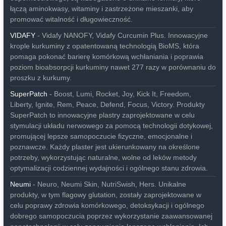
łączą aminokwasy, witaminy i zastrzeżone mieszanki, aby
promować witalność i długowieczność.
VIDAFY
- Vidafy NANOFY, Vidafy Curcumin Plus. Innowacyjne
krople kurkuminy z opatentowaną technologią BioMS, która
pomaga pokonać barierę komórkową wchłaniania i poprawia
poziom bioabsorpcji kurkuminy nawet 277 razy w porównaniu do
proszku z kurkumy.
SuperPatch
- Boost, Lumi, Rocket, Joy, Kick It, Freedom,
Liberty, Ignite, Rem, Peace, Defend, Focus, Victory. Produkty
SuperPatch to innowacyjne plastry zaprojektowane w celu
stymulacji układu nerwowego za pomocą technologii dotykowej,
promującej lepsze samopoczucie fizyczne, emocjonalne i
poznawcze. Każdy plaster jest ukierunkowany na określone
potrzeby, wykorzystując naturalne, wolne od leków metody
optymalizacji codziennej wydajności i ogólnego stanu zdrowia.
Neumi
- Neuro, Neumi Skin, NutriSwish, Hers. Unikalne
produkty, w tym flagowy glutation, zostały zaprojektowane w
celu poprawy zdrowia komórkowego, detoksykacji i ogólnego
dobrego samopoczucia poprzez wykorzystanie zaawansowanej