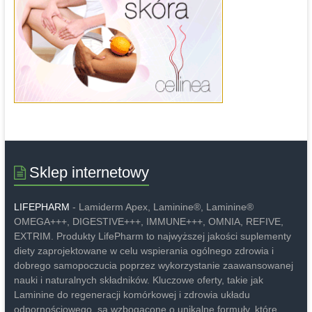
Sklep internetowy
LIFEPHARM
- Lamiderm Apex, Laminine®, Laminine®
OMEGA+++, DIGESTIVE+++, IMMUNE+++, OMNIA, REFIVE,
EXTRIM. Produkty LifePharm to najwyższej jakości suplementy
diety zaprojektowane w celu wspierania ogólnego zdrowia i
dobrego samopoczucia poprzez wykorzystanie zaawansowanej
nauki i naturalnych składników. Kluczowe oferty, takie jak
Laminine do regeneracji komórkowej i zdrowia układu
odpornościowego, są wzbogacone o unikalne formuły, które