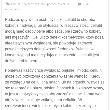
Cellulit
,
Przyczyny cellulitu
,
Sposoby na cellulit
Brak
komentarzy
Podczas gdy wiele osób myśli, że cellulit to choroba
kobiet z nadwagą lub otyłością, w rzeczywistości cellulit
mogą mieć osoby otyłe albo szczupłe i zarówno kobiety
jaki mężczyźni. Cellulit to defekt kosmetyczny, który poza
nieestetycznym wyglądem, nie powoduje żadnych
poważniejszych dolegliwości. Jednak w świecie, w
którym wygląd ma decydujące znaczenie – cellulit jest
dużym problemem.
Ponieważ każdy chce wyglądać pięknie i młodo, cellulit
może być przyczyną obniżenia własnej wartości. Kiedy
ze względu na cellulit na udach lub na brzuchu wstydzisz
się rozebrać na plaży, odsłonić brzuch lub założyć szorty,
to jest to najwyższy czas aby zacząć działać. Utrata wagi
nie zawsze skutkuje zniknięciem cellulitu. W
rzeczywistości, wiele szczupłych kobiet i szczupłych