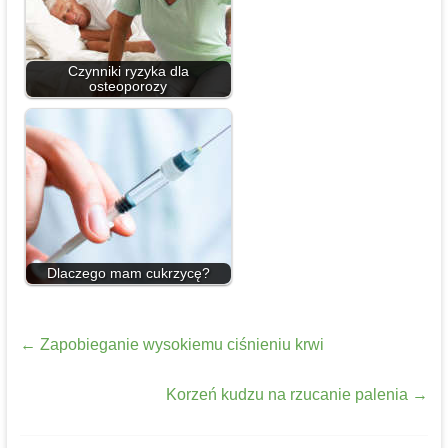
Czynniki ryzyka dla
osteoporozy
Dlaczego mam cukrzycę?
←
Zapobieganie wysokiemu ciśnieniu krwi
Korzeń kudzu na rzucanie palenia
→