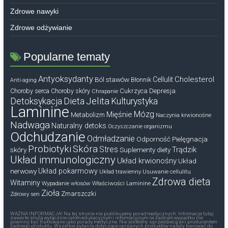
Zdrowe nawyki
Zdrowe odżywianie
Popularne tematy
Antyoksydanty
Cholesterol
Ból stawów
Cellulit
Błonnik
Anti-aging
Cukrzyca
Depresja
Choroby serca
Choroby skóry
Chrapanie
Dieta
Jelita
Detoksykacja
Kulturystyka
Laminine
Mózg
Mięśnie
Metabolizm
Naczynia krwionośne
Nadwaga
Naturalny detoks
Oczyszczanie organizmu
Odchudzanie
Odmładzanie
Odporność
Pielęgnacja
Probiotyki
Skóra
Stres
Trądzik
skóry
Suplementy diety
Układ immunologiczny
Układ krwionośny
Układ
nerwowy
Układ pokarmowy
Układ trawienny
Usuwanie cellulitu
Zdrowa dieta
Witaminy
Wypadanie włosów
Właściwości Laminine
Zioła
Zmarszczki
Zdrowy sen
WAŻNA INFORMACJA! Na tej stronie nie publikujemy porad medycznych. Informacje tutaj
zawarte służą wyłącznie celom edukacyjnym i informacyjnym iw żadnym wypadku nie
powinny być traktowane jako porady medyczne. Nie jesteśmy sprzedawcą ani producentem
żadnego produktu. Wszelkie pytania dotyczące opisanych produktów należy kierować do