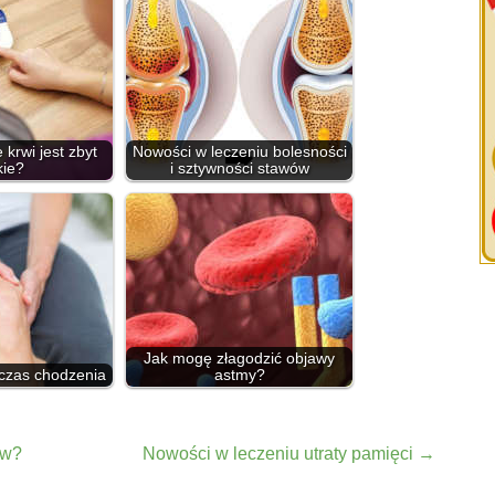
 krwi jest zbyt
Nowości w leczeniu bolesności
kie?
i sztywności stawów
Jak mogę złagodzić objawy
czas chodzenia
astmy?
ów?
Nowości w leczeniu utraty pamięci
→