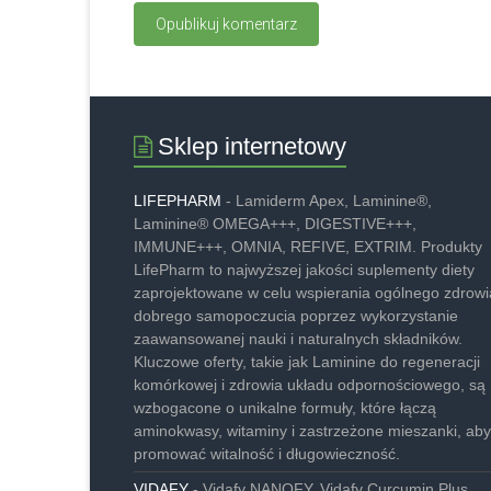
Sklep internetowy
LIFEPHARM
- Lamiderm Apex, Laminine®,
Laminine® OMEGA+++, DIGESTIVE+++,
IMMUNE+++, OMNIA, REFIVE, EXTRIM. Produkty
LifePharm to najwyższej jakości suplementy diety
zaprojektowane w celu wspierania ogólnego zdrowia
dobrego samopoczucia poprzez wykorzystanie
zaawansowanej nauki i naturalnych składników.
Kluczowe oferty, takie jak Laminine do regeneracji
komórkowej i zdrowia układu odpornościowego, są
wzbogacone o unikalne formuły, które łączą
aminokwasy, witaminy i zastrzeżone mieszanki, aby
promować witalność i długowieczność.
VIDAFY
- Vidafy NANOFY, Vidafy Curcumin Plus.