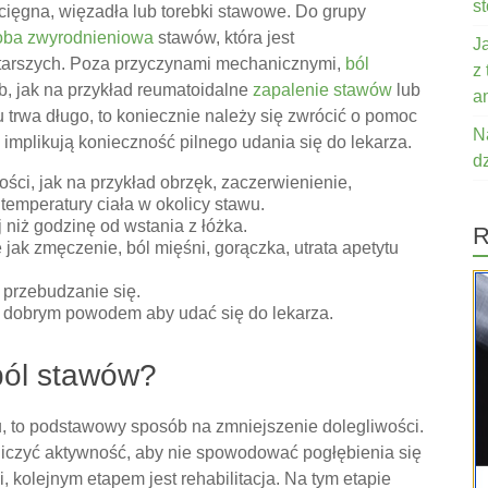
s
cięgna, więzadła lub torebki stawowe. Do grupy
oba zwyrodnieniowa
stawów, która jest
J
tarszych. Poza przyczynami mechanicznymi,
ból
z
 jak na przykład reumatoidalne
zapalenie stawów
lub
a
 trwa długo, to koniecznie należy się zwrócić o pomoc
N
 implikują konieczność pilnego udania się do lekarza.
d
ści, jak na przykład obrzęk, zaczerwienienie,
emperatury ciała w okolicy stawu.
 niż godzinę od wstania z łóżka.
R
jak zmęczenie, ból mięśni, gorączka, utrata apetytu
 przebudzanie się.
est dobrym powodem aby udać się do lekarza.
ból stawów?
, to podstawowy sposób na zmniejszenie dolegliwości.
niczyć aktywność, aby nie spowodować pogłębienia się
, kolejnym etapem jest rehabilitacja. Na tym etapie