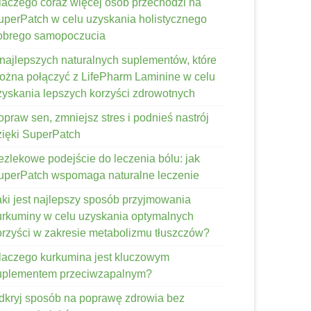
laczego coraz więcej osób przechodzi na
uperPatch w celu uzyskania holistycznego
obrego samopoczucia
 najlepszych naturalnych suplementów, które
ożna połączyć z LifePharm Laminine w celu
zyskania lepszych korzyści zdrowotnych
opraw sen, zmniejsz stres i podnieś nastrój
zięki SuperPatch
ezlekowe podejście do leczenia bólu: jak
uperPatch wspomaga naturalne leczenie
aki jest najlepszy sposób przyjmowania
urkuminy w celu uzyskania optymalnych
orzyści w zakresie metabolizmu tłuszczów?
laczego kurkumina jest kluczowym
uplementem przeciwzapalnym?
dkryj sposób na poprawę zdrowia bez