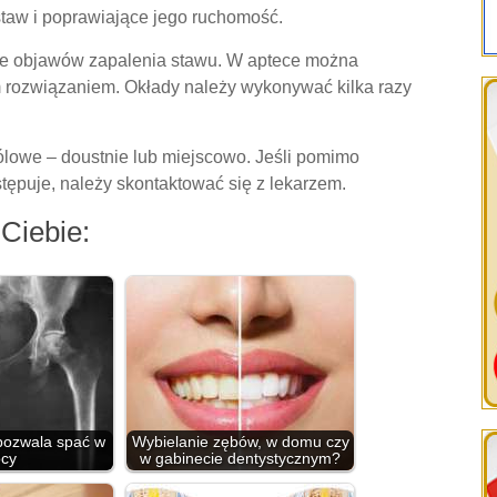
aw i poprawiające jego ruchomość.
nie objawów zapalenia stawu. W aptece można
zym rozwiązaniem. Okłady należy wykonywać kilka razy
lowe – doustnie lub miejscowo. Jeśli pomimo
tępuje, należy skontaktować się z lekarzem.
Ciebie:
 pozwala spać w
Wybielanie zębów, w domu czy
cy
w gabinecie dentystycznym?