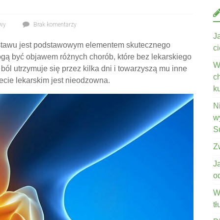
wy
Brak komentarzy
J
stawu jest podstawowym elementem skutecznego
c
mogą być objawem różnych chorób, które bez lekarskiego
W
ból utrzymuje się przez kilka dni i towarzyszą mu inne
c
cie lekarskim jest nieodzowna.
k
N
wy
S
Z
J
o
W
t