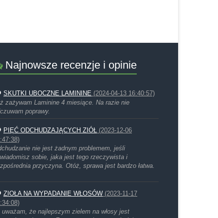
Najnowsze recenzje i opinie
SKUTKI UBOCZNE LAMININE
(2024-04-13 16:40:57)
ż zażywam Laminine 4 miesiące. Na razie nie
czuwam poprawy.
PIĘĆ ODCHUDZAJĄCYCH ZIÓŁ
(2023-12-06
:47:38)
chudzanie nie jest żadnym problemem, jeśli
wiadomisz sobie, jaka jest tego rzeczywista i
zpośrednia przyczyna. Otóż, sprawa jest bardzo łatwa.
ZIOŁA NA WYPADANIE WŁOSÓW
(2023-11-17
:34:08)
 uważam, że najlepszym zielem na włosy jest