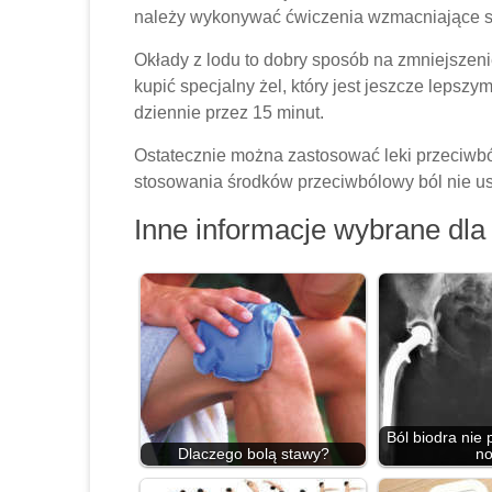
należy wykonywać ćwiczenia wzmacniające st
Okłady z lodu to dobry sposób na zmniejsze
kupić specjalny żel, który jest jeszcze leps
dziennie przez 15 minut.
Ostatecznie można zastosować leki przeciwbó
stosowania środków przeciwbólowy ból nie us
Inne informacje wybrane dla 
Ból biodra nie
Dlaczego bolą stawy?
no