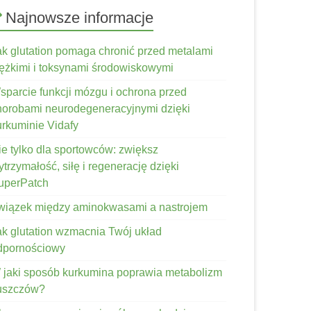
Najnowsze informacje
ak glutation pomaga chronić przed metalami
iężkimi i toksynami środowiskowymi
sparcie funkcji mózgu i ochrona przed
horobami neurodegeneracyjnymi dzięki
urkuminie Vidafy
ie tylko dla sportowców: zwiększ
trzymałość, siłę i regenerację dzięki
uperPatch
wiązek między aminokwasami a nastrojem
ak glutation wzmacnia Twój układ
dpornościowy
 jaki sposób kurkumina poprawia metabolizm
łuszczów?