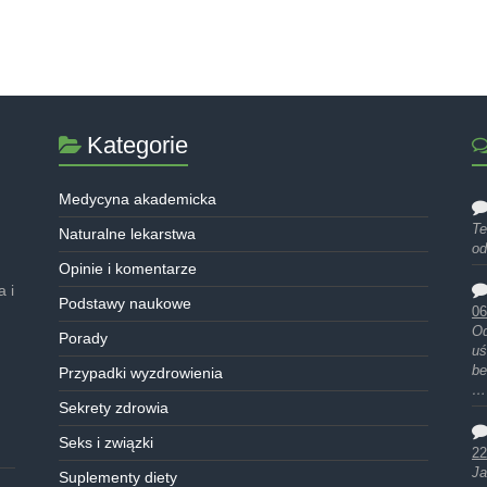
Kategorie
Medycyna akademicka
Te
Naturalne lekarstwa
od
Opinie i komentarze
 i
Podstawy naukowe
06
Od
Porady
uś
be
Przypadki wyzdrowienia
…
Sekrety zdrowia
Seks i związki
22
Ja
Suplementy diety