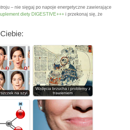
roju – nie sięgaj po napoje energetyczne zawierające
uplement diety
DIGESTIVE+++
i przekonaj się, że
Ciebie:
Wzdęcia brzucha i problemy z
szczek na szyi
trawieniem