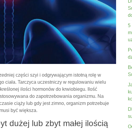
D
S
d
5
m
u
P
d
B
S
edniej części szyi i odgrywającym istotną rolę w
go ciała. Tarczyca uczestniczy w regulowaniu wielu
J
kreślonej ilości hormonów do krwiobiegu. Ilość
k
ostosowywana do zapotrzebowania organizmu. Na
k
czasie ciąży lub gdy jest zimno, organizm potrzebuje
D
 musi być większa.
s
t dużej lub zbyt małej ilością
O