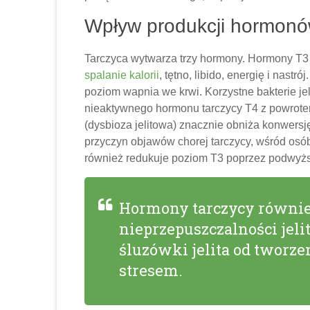
Wpływ produkcji hormonów
Tarczyca wytwarza trzy hormony. Hormony T3 
spalanie kalorii
, tętno, libido, energię i nast
poziom wapnia we krwi. Korzystne bakterie je
nieaktywnego hormonu tarczycy T4 z powrote
(dysbioza jelitowa) znacznie obniża konwersj
przyczyn objawów chorej tarczycy, wśród osób 
również redukuje poziom T3 poprzez podwyż
Hormony tarczycy równi
nieprzepuszczalności jeli
śluzówki jelita od twor
stresem.