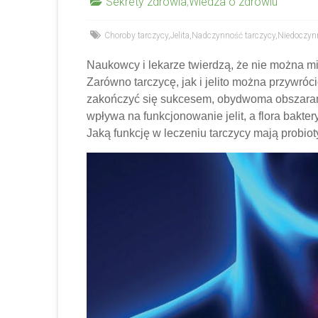
Sekrety zdrowia
,
Wiedza o zdrowiu
Choroby tarczycy
,
Jelita
,
Nadczynność tarczycy
,
Niedoczyn
Naukowcy i lekarze twierdzą, że nie można mie
Zarówno tarczycę, jak i jelito można przywróc
zakończyć się sukcesem, obydwoma obszarami
wpływa na funkcjonowanie jelit, a flora bakter
Jaką funkcję w leczeniu tarczycy mają probiot