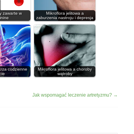
 zawarte w
Mikroflora jelitowa a
nine
zaburzenia nastroju i depresja
krza codzienne
Mikroflora jelitowa a choroby
cie
wątroby
Jak wspomagać leczenie artretyzmu?
→