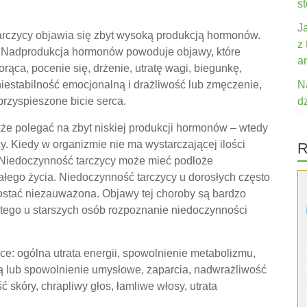
s
J
arczycy objawia się zbyt wysoką produkcją hormonów.
z
y. Nadprodukcja hormonów powoduje objawy, które
a
ca, pocenie się, drżenie, utratę wagi, biegunkę,
iestabilność emocjonalną i drażliwość lub zmęczenie,
N
przyspieszone bicie serca.
d
że polegać na zbyt niskiej produkcji hormonów – wtedy
. Kiedy w organizmie nie ma wystarczającej ilości
R
 Niedoczynność tarczycy może mieć podłoże
ałego życia. Niedoczynność tarczycy u dorosłych często
zostać niezauważona. Objawy tej choroby są bardzo
atego u starszych osób rozpoznanie niedoczynności
e: ogólna utrata energii, spowolnienie metabolizmu,
ją lub spowolnienie umysłowe, zaparcia, nadwrażliwość
 skóry, chrapliwy głos, łamliwe włosy, utrata