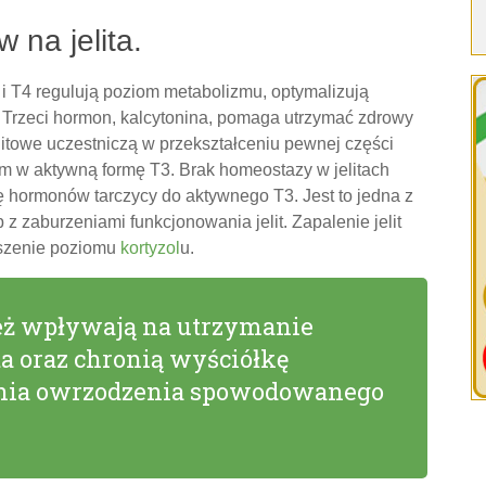
 na jelita.
i T4 regulują poziom metabolizmu, optymalizują
rój. Trzeci hormon, kalcytonina, pomaga utrzymać zdrowy
litowe uczestniczą w przekształceniu pewnej części
m w aktywną formę T3. Brak homeostazy w jelitach
ę hormonów tarczycy do aktywnego T3. Jest to jedna z
z zaburzeniami funkcjonowania jelit. Zapalenie jelit
szenie poziomu
kortyzol
u.
eż wpływają na utrzymanie
ta oraz chronią wyściółkę
zenia owrzodzenia spowodowanego