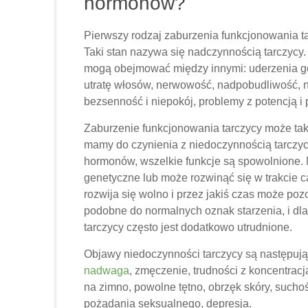
hormonów?
Pierwszy rodzaj zaburzenia funkcjonowania t
Taki stan nazywa się nadczynnością tarczyc
mogą obejmować między innymi: uderzenia gorą
utratę włosów, nerwowość, nadpobudliwość, n
bezsenność i niepokój, problemy z potencją i 
Zaburzenie funkcjonowania tarczycy może tak
mamy do czynienia z niedoczynnością tarczycy
hormonów, wszelkie funkcje są spowolnione.
genetyczne lub może rozwinąć się w trakcie c
rozwija się wolno i przez jakiś czas może po
podobne do normalnych oznak starzenia, i dl
tarczycy często jest dodatkowo utrudnione.
Objawy niedoczynności tarczycy są następując
nadwaga
, zmęczenie, trudności z koncentrac
na zimno, powolne tętno, obrzęk skóry, suchość
pożądania seksualnego, depresja.