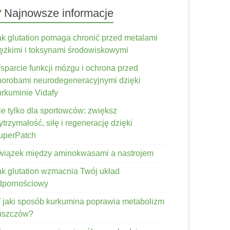
Najnowsze informacje
ak glutation pomaga chronić przed metalami
iężkimi i toksynami środowiskowymi
sparcie funkcji mózgu i ochrona przed
horobami neurodegeneracyjnymi dzięki
urkuminie Vidafy
ie tylko dla sportowców: zwiększ
trzymałość, siłę i regenerację dzięki
uperPatch
wiązek między aminokwasami a nastrojem
ak glutation wzmacnia Twój układ
dpornościowy
 jaki sposób kurkumina poprawia metabolizm
łuszczów?