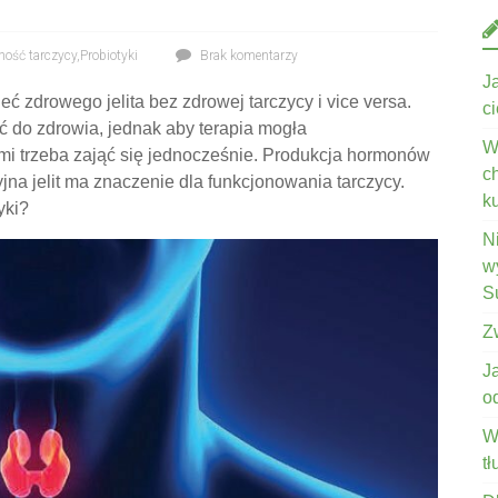
ność tarczycy
,
Probiotyki
Brak komentarzy
J
ć zdrowego jelita bez zdrowej tarczycy i vice versa.
c
ić do zdrowia, jednak aby terapia mogła
W
 trzeba zająć się jednocześnie. Produkcja hormonów
c
yjna jelit ma znaczenie dla funkcjonowania tarczycy.
k
yki?
N
wy
S
Z
J
o
W
t