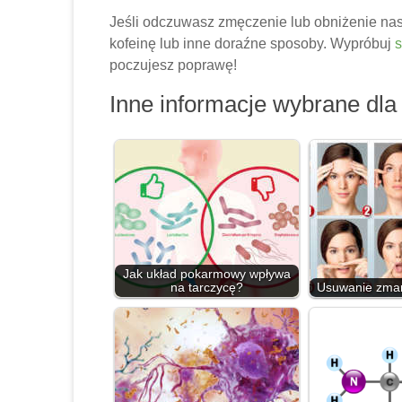
Jeśli odczuwasz zmęczenie lub obniżenie nast
kofeinę lub inne doraźne sposoby. Wypróbuj
s
poczujesz poprawę!
Inne informacje wybrane dla 
Jak układ pokarmowy wpływa
na tarczycę?
Usuwanie zmar