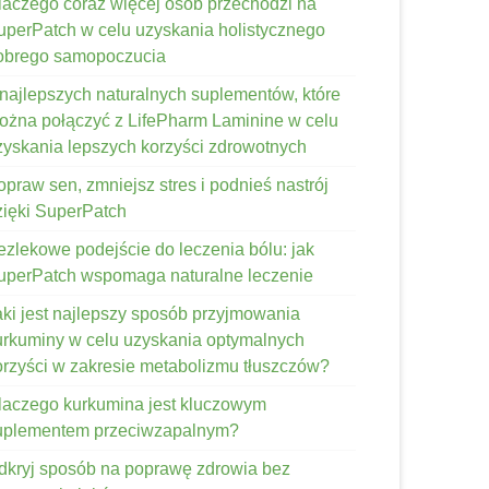
laczego coraz więcej osób przechodzi na
uperPatch w celu uzyskania holistycznego
obrego samopoczucia
 najlepszych naturalnych suplementów, które
ożna połączyć z LifePharm Laminine w celu
zyskania lepszych korzyści zdrowotnych
opraw sen, zmniejsz stres i podnieś nastrój
zięki SuperPatch
ezlekowe podejście do leczenia bólu: jak
uperPatch wspomaga naturalne leczenie
aki jest najlepszy sposób przyjmowania
urkuminy w celu uzyskania optymalnych
orzyści w zakresie metabolizmu tłuszczów?
laczego kurkumina jest kluczowym
uplementem przeciwzapalnym?
dkryj sposób na poprawę zdrowia bez