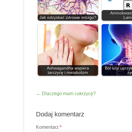
Aminokwasy
Jak odzyskać zdrowie mózgu?
Lami
Ashwagandha wspiera
Ból szyi uprzy
tarczycę i metabolizm
ży
←
Dlaczego mam cukrzycę?
Dodaj komentarz
Komentarz
*