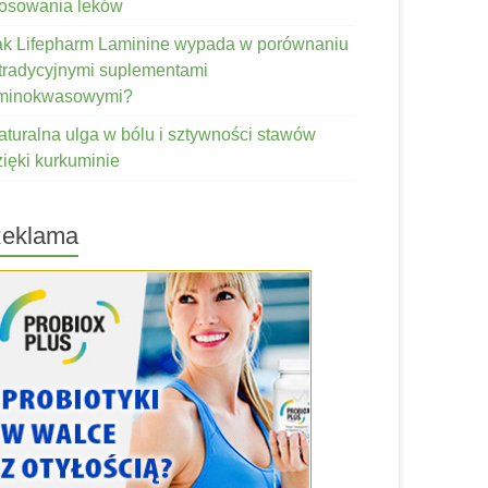
tosowania leków
ak Lifepharm Laminine wypada w porównaniu
 tradycyjnymi suplementami
minokwasowymi?
aturalna ulga w bólu i sztywności stawów
zięki kurkuminie
eklama