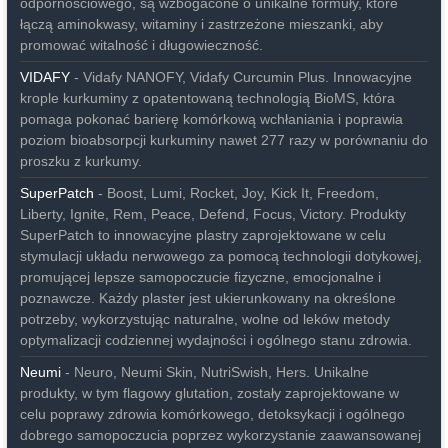
odpornościowego, są wzbogacone o unikalne formuły, które
łączą aminokwasy, witaminy i zastrzeżone mieszanki, aby
promować witalność i długowieczność.
VIDAFY
- Vidafy NANOFY, Vidafy Curcumin Plus. Innowacyjne
krople kurkuminy z opatentowaną technologią BioMS, która
pomaga pokonać barierę komórkową wchłaniania i poprawia
poziom bioabsorpcji kurkuminy nawet 277 razy w porównaniu do
proszku z kurkumy.
SuperPatch
- Boost, Lumi, Rocket, Joy, Kick It, Freedom,
Liberty, Ignite, Rem, Peace, Defend, Focus, Victory. Produkty
SuperPatch to innowacyjne plastry zaprojektowane w celu
stymulacji układu nerwowego za pomocą technologii dotykowej,
promującej lepsze samopoczucie fizyczne, emocjonalne i
poznawcze. Każdy plaster jest ukierunkowany na określone
potrzeby, wykorzystując naturalne, wolne od leków metody
optymalizacji codziennej wydajności i ogólnego stanu zdrowia.
Neumi
- Neuro, Neumi Skin, NutriSwish, Hers. Unikalne
produkty, w tym flagowy glutation, zostały zaprojektowane w
celu poprawy zdrowia komórkowego, detoksykacji i ogólnego
dobrego samopoczucia poprzez wykorzystanie zaawansowanej