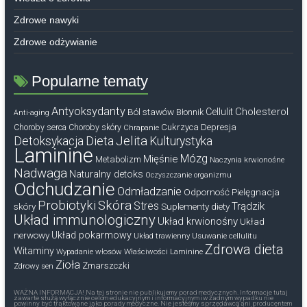
Zdrowe nawyki
Zdrowe odżywianie
Popularne tematy
Antyoksydanty
Cholesterol
Ból stawów
Cellulit
Błonnik
Anti-aging
Cukrzyca
Depresja
Choroby serca
Choroby skóry
Chrapanie
Dieta
Jelita
Detoksykacja
Kulturystyka
Laminine
Mózg
Mięśnie
Metabolizm
Naczynia krwionośne
Nadwaga
Naturalny detoks
Oczyszczanie organizmu
Odchudzanie
Odmładzanie
Odporność
Pielęgnacja
Probiotyki
Skóra
Stres
Trądzik
skóry
Suplementy diety
Układ immunologiczny
Układ krwionośny
Układ
nerwowy
Układ pokarmowy
Układ trawienny
Usuwanie cellulitu
Zdrowa dieta
Witaminy
Wypadanie włosów
Właściwości Laminine
Zioła
Zmarszczki
Zdrowy sen
WAŻNA INFORMACJA! Na tej stronie nie publikujemy porad medycznych. Informacje tutaj
zawarte służą wyłącznie celom edukacyjnym i informacyjnym iw żadnym wypadku nie
powinny być traktowane jako porady medyczne. Nie jesteśmy sprzedawcą ani producentem