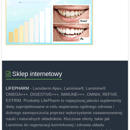
Sklep internetowy
LIFEPHARM
- Lamiderm Apex, Laminine®, Laminine®
OMEGA+++, DIGESTIVE+++, IMMUNE+++, OMNIA, REFIVE,
EXTRIM. Produkty LifePharm to najwyższej jakości suplementy
diety zaprojektowane w celu wspierania ogólnego zdrowia i
dobrego samopoczucia poprzez wykorzystanie zaawansowanej
nauki i naturalnych składników. Kluczowe oferty, takie jak
Laminine do regeneracji komórkowej i zdrowia układu