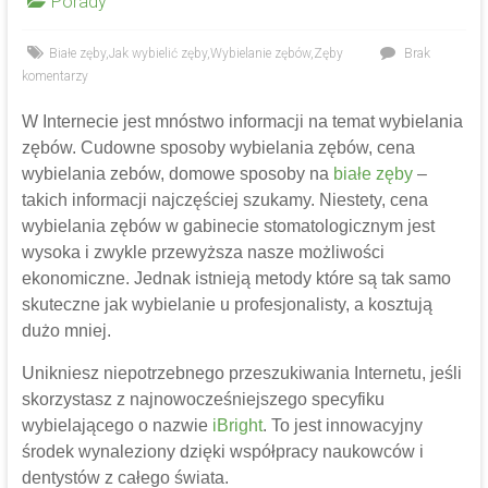
Porady
Białe zęby
,
Jak wybielić zęby
,
Wybielanie zębów
,
Zęby
Brak
komentarzy
W Internecie jest mnóstwo informacji na temat wybielania
zębów. Cudowne sposoby wybielania zębów, cena
wybielania zebów, domowe sposoby na
białe zęby
–
takich informacji najczęściej szukamy. Niestety, cena
wybielania zębów w gabinecie stomatologicznym jest
wysoka i zwykle przewyższa nasze możliwości
ekonomiczne. Jednak istnieją metody które są tak samo
skuteczne jak wybielanie u profesjonalisty, a kosztują
dużo mniej.
Unikniesz niepotrzebnego przeszukiwania Internetu, jeśli
skorzystasz z najnowocześniejszego specyfiku
wybielającego o nazwie
iBright
. To jest innowacyjny
środek wynaleziony dzięki współpracy naukowców i
dentystów z całego świata.