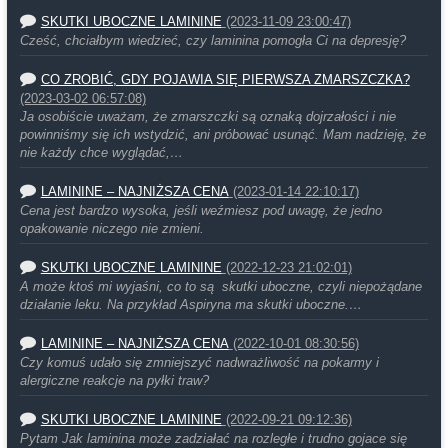
SKUTKI UBOCZNE LAMININE
(2023-11-09 23:00:47)
Cześć, chciałbym wiedzieć, czy laminina pomogła Ci na depresję?
CO ZROBIĆ, GDY POJAWIA SIĘ PIERWSZA ZMARSZCZKA?
(2023-03-02 06:57:08)
Ja osobiście uważam, że zmarszczki są oznaką dojrzałości i nie
powinniśmy się ich wstydzić, ani próbować usunąć. Mam nadzieję, że
nie każdy chce wyglądać,…
LAMININE – NAJNIŻSZA CENA
(2023-01-14 22:10:17)
Cena jest bardzo wysoka, jeśli weźmiesz pod uwagę, że jedno
opakowanie niczego nie zmieni.
SKUTKI UBOCZNE LAMININE
(2022-12-23 21:02:01)
A może ktoś mi wyjaśni, co to są skutki uboczne, czyli niepożądane
działanie leku. Na przykład Aspiryna ma skutki uboczne.…
LAMININE – NAJNIŻSZA CENA
(2022-10-01 08:30:56)
Czy komuś udało się zmniejszyć nadwrażliwość na pokarmy i
alergiczne reakcje na pyłki traw?
SKUTKI UBOCZNE LAMININE
(2022-09-21 09:12:36)
Pytam Jak laminina może zadziałać na rozległe i trudno gojace się