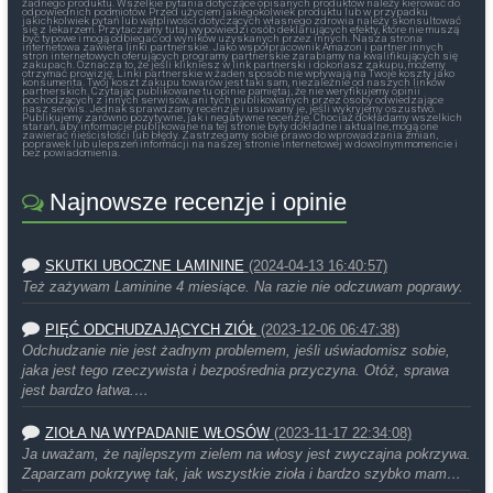
żadnego produktu. Wszelkie pytania dotyczące opisanych produktów należy kierować do
odpowiednich podmiotów. Przed użyciem jakiegokolwiek produktu lub w przypadku
jakichkolwiek pytań lub wątpliwości dotyczących własnego zdrowia należy skonsultować
się z lekarzem. Przytaczamy tutaj wypowiedzi osób deklarujących efekty, które nie muszą
być typowe i mogą odbiegać od wyników uzyskanych przez innych. Nasza strona
internetowa zawiera linki partnerskie. Jako współpracownik Amazon i partner innych
stron internetowych oferujących programy partnerskie zarabiamy na kwalifikujących się
zakupach. Oznacza to, że jeśli klikniesz w link partnerski i dokonasz zakupu, możemy
otrzymać prowizję. Linki partnerskie w żaden sposób nie wpływają na Twoje koszty jako
konsumenta. Twój koszt zakupu towarów jest taki sam, niezależnie od naszych linków
partnerskich. Czytając publikowane tu opinie pamiętaj, że nie weryfikujemy opinii
pochodzących z innych serwisów, ani tych publikowanych przez osoby odwiedzające
nasz serwis. Jednak sprawdzamy recenzje i usuwamy je, jeśli wykryjemy oszustwo.
Publikujemy zarówno pozytywne, jak i negatywne recenzje. Chociaż dokładamy wszelkich
starań, aby informacje publikowane na tej stronie były dokładne i aktualne, mogą one
zawierać nieścisłości lub błędy. Zastrzegamy sobie prawo do wprowadzania zmian,
poprawek lub ulepszeń informacji na naszej stronie internetowej w dowolnym momencie i
bez powiadomienia.
Najnowsze recenzje i opinie
SKUTKI UBOCZNE LAMININE
(2024-04-13 16:40:57)
Też zażywam Laminine 4 miesiące. Na razie nie odczuwam poprawy.
PIĘĆ ODCHUDZAJĄCYCH ZIÓŁ
(2023-12-06 06:47:38)
Odchudzanie nie jest żadnym problemem, jeśli uświadomisz sobie,
jaka jest tego rzeczywista i bezpośrednia przyczyna. Otóż, sprawa
jest bardzo łatwa.…
ZIOŁA NA WYPADANIE WŁOSÓW
(2023-11-17 22:34:08)
Ja uważam, że najlepszym zielem na włosy jest zwyczajna pokrzywa.
Zaparzam pokrzywę tak, jak wszystkie zioła i bardzo szybko mam…