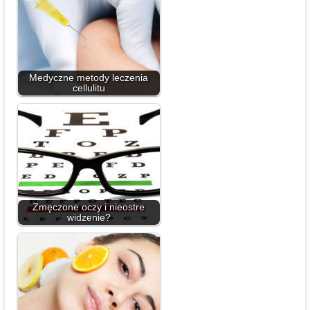
Medyczne metody leczenia
cellulitu
Zmęczone oczy i nieostre
widzenie?