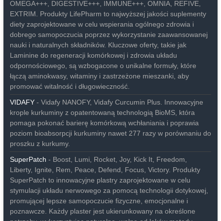
OMEGA+++, DIGESTIVE+++, IMMUNE+++, OMNIA, REFIVE,
EXTRIM. Produkty LifePharm to najwyższej jakości suplementy
diety zaprojektowane w celu wspierania ogólnego zdrowia i
dobrego samopoczucia poprzez wykorzystanie zaawansowanej
nauki i naturalnych składników. Kluczowe oferty, takie jak
Laminine do regeneracji komórkowej i zdrowia układu
odpornościowego, są wzbogacone o unikalne formuły, które
łączą aminokwasy, witaminy i zastrzeżone mieszanki, aby
promować witalność i długowieczność.
VIDAFY
- Vidafy NANOFY, Vidafy Curcumin Plus. Innowacyjne
krople kurkuminy z opatentowaną technologią BioMS, która
pomaga pokonać barierę komórkową wchłaniania i poprawia
poziom bioabsorpcji kurkuminy nawet 277 razy w porównaniu do
proszku z kurkumy.
SuperPatch
- Boost, Lumi, Rocket, Joy, Kick It, Freedom,
Liberty, Ignite, Rem, Peace, Defend, Focus, Victory. Produkty
SuperPatch to innowacyjne plastry zaprojektowane w celu
stymulacji układu nerwowego za pomocą technologii dotykowej,
promującej lepsze samopoczucie fizyczne, emocjonalne i
poznawcze. Każdy plaster jest ukierunkowany na określone