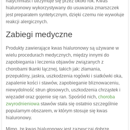
natychmiast i utrzymuje się przez około rok. Kwas
hialuronowy wykorzystywany do usuwania zmarszczek
jest preparatem syntetycznym, dzięki czemu nie wywołuje
reakcji alergicznych.
Zabiegi medyczne
Produkty zawierające kwas hialuronowy są używane w
wielu procedurach medycznych, między innymi do
zapobiegania i leczenia objawów związanych z
chorobami tkanki łącznej, takich jak: złamania,
przepukliny, jaskra, uszkodzenia rogówki i siatkówki oka,
zapalenie kości i stawów, zapobieganie bliznowaceniu,
niewydolność strun głosowych, uszkodzenia chrząstek i
więzadeł oraz gojenie się ran. Spośród nich,
choroba
zwyrodnieniowa
stawów stała się ostatnio szczególnie
popularnym obszarem, w którym stosuje się kwas
hialuronowy.
Mimo, że kwas hialuronowy jest zazwyczaj dobrze