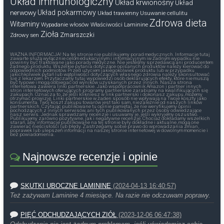
Układ immunologiczny
Układ krwionośny
Układ
nerwowy
Układ pokarmowy
Układ trawienny
Usuwanie cellulitu
Zdrowa dieta
Witaminy
Wypadanie włosów
Właściwości Laminine
Zioła
Zmarszczki
Zdrowy sen
WAŻNA INFORMACJA! Na tej stronie nie publikujemy porad medycznych. Informacje tutaj
zawarte służą wyłącznie celom edukacyjnym i informacyjnym iw żadnym wypadku nie
powinny być traktowane jako porady medyczne. Nie jesteśmy sprzedawcą ani producentem
żadnego produktu. Wszelkie pytania dotyczące opisanych produktów należy kierować do
odpowiednich podmiotów. Przed użyciem jakiegokolwiek produktu lub w przypadku
jakichkolwiek pytań lub wątpliwości dotyczących własnego zdrowia należy skonsultować
się z lekarzem. Przytaczamy tutaj wypowiedzi osób deklarujących efekty, które nie muszą
być typowe i mogą odbiegać od wyników uzyskanych przez innych. Nasza strona
internetowa zawiera linki partnerskie. Jako współpracownik Amazon i partner innych
stron internetowych oferujących programy partnerskie zarabiamy na kwalifikujących się
zakupach. Oznacza to, że jeśli klikniesz w link partnerski i dokonasz zakupu, możemy
otrzymać prowizję. Linki partnerskie w żaden sposób nie wpływają na Twoje koszty jako
konsumenta. Twój koszt zakupu towarów jest taki sam, niezależnie od naszych linków
partnerskich. Czytając publikowane tu opinie pamiętaj, że nie weryfikujemy opinii
pochodzących z innych serwisów, ani tych publikowanych przez osoby odwiedzające
nasz serwis. Jednak sprawdzamy recenzje i usuwamy je, jeśli wykryjemy oszustwo.
Publikujemy zarówno pozytywne, jak i negatywne recenzje. Chociaż dokładamy wszelkich
starań, aby informacje publikowane na tej stronie były dokładne i aktualne, mogą one
zawierać nieścisłości lub błędy. Zastrzegamy sobie prawo do wprowadzania zmian,
poprawek lub ulepszeń informacji na naszej stronie internetowej w dowolnym momencie i
bez powiadomienia.
Najnowsze recenzje i opinie
SKUTKI UBOCZNE LAMININE
(2024-04-13 16:40:57)
Też zażywam Laminine 4 miesiące. Na razie nie odczuwam poprawy.
PIĘĆ ODCHUDZAJĄCYCH ZIÓŁ
(2023-12-06 06:47:38)