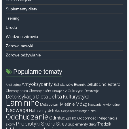
Suplementy diety
Trening
Uroda
Wiedza o zdrowiu
Zdrowe nawyki
Zdrowe odżywianie
Popularne tematy
Antyoksydanty
Cholesterol
Ból stawów
Cellulit
Błonnik
Anti-aging
Cukrzyca
Depresja
Choroby serca
Choroby skóry
Chrapanie
Dieta
Jelita
Detoksykacja
Kulturystyka
Laminine
Mózg
Mięśnie
Metabolizm
Naczynia krwionośne
Nadwaga
Naturalny detoks
Oczyszczanie organizmu
Odchudzanie
Odmładzanie
Odporność
Pielęgnacja
Probiotyki
Skóra
Stres
Trądzik
skóry
Suplementy diety