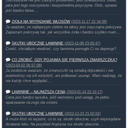
Odchudzanie nie jest żadnym problemem, jeśli uświadomisz sobie,
jaka jest tego rzeczywista i bezpośrednia przyczyna. Otóż, sprawa
jest bardzo łatwa.…
ZIOŁA NA WYPADANIE WŁOSÓW
(2023-11-17 22:34:08)
Ja uważam, że najlepszym zielem na włosy jest zwyczajna pokrzywa.
Zaparzam pokrzywę tak, jak wszystkie zioła i bardzo szybko mam…
SKUTKI UBOCZNE LAMININE
(2023-11-09 23:00:47)
Cześć, chciałbym wiedzieć, czy laminina pomogła Ci na depresję?
CO ZROBIĆ, GDY POJAWIA SIĘ PIERWSZA ZMARSZCZKA?
(2023-03-02 06:57:08)
Ja osobiście uważam, że zmarszczki są oznaką dojrzałości i nie
powinniśmy się ich wstydzić, ani próbować usunąć. Mam nadzieję, że
nie każdy chce wyglądać,…
LAMININE – NAJNIŻSZA CENA
(2023-01-14 22:10:17)
Cena jest bardzo wysoka, jeśli weźmiesz pod uwagę, że jedno
opakowanie niczego nie zmieni.
SKUTKI UBOCZNE LAMININE
(2022-12-23 21:02:01)
A może ktoś mi wyjaśni, co to są skutki uboczne, czyli niepożądane
działanie leku. Na przykład Aspiryna ma skutki uboczne.…