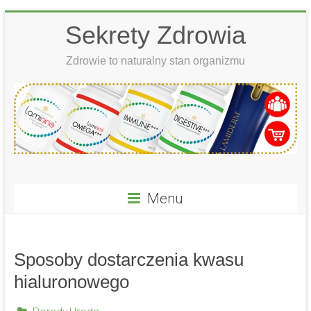
Skip
Sekrety Zdrowia
to
content
Zdrowie to naturalny stan organizmu
Menu
Sposoby dostarczenia kwasu
hialuronowego