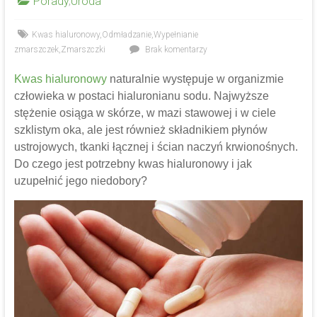
Porady
,
Uroda
Kwas hialuronowy
,
Odmładzanie
,
Wypełnianie
zmarszczek
,
Zmarszczki
Brak komentarzy
Kwas hialuronowy
naturalnie występuje w organizmie
człowieka w postaci hialuronianu sodu. Najwyższe
stężenie osiąga w skórze, w mazi stawowej i w ciele
szklistym oka, ale jest również składnikiem płynów
ustrojowych, tkanki łącznej i ścian naczyń krwionośnych.
Do czego jest potrzebny kwas hialuronowy i jak
uzupełnić jego niedobory?