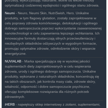
potrzeby, wykorzystując naturalne, wolne od leków metody
optymalizacji codziennej wydajności i ogólnego stanu zdrowia.
Neumi
- Neuro, Neumi Skin, NutriSwish, Hers. Unikalne
produkty, w tym flagowy glutation, zostały zaprojektowane w
celu poprawy zdrowia komórkowego, detoksykacji i ogólnego
dobrego samopoczucia poprzez wykorzystanie zaawansowanej
nanotechnologii w celu zapewnienia lepszego wchłaniania. Ich
innowacyjne formuły dostarczają silnych przeciwutleniaczy i
niezbędnych składników odżywczych w wygodnym formacie,
promując optymalne zdrowie, odmłodzenie skóry i wsparcie
energetyczne.
NUVIALAB
- Marka specjalizująca się w wysokiej jakości
suplementach diety zaprojektowanych w celu wspierania
zdrowia, urody i ogólnego dobrego samopoczucia. Unikalne
produkty, wykonane z naturalnych składników, koncentrują się
na takich obszarach, jak kontrola masy ciała, zdrowie skóry,
witalność, odporność i dobre samopoczucie psychiczne,
oferując kompleksowe rozwiązania dla różnych potrzeb
zdrowotnych.
iHERB
- największy sklep internetowy z ziołami, suplementami,